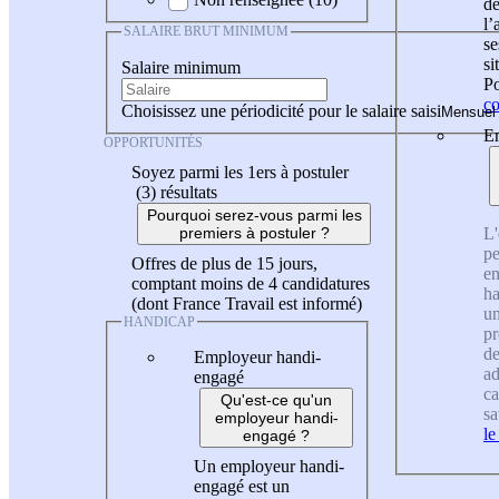
de
l
SALAIRE BRUT MINIMUM
se
si
Salaire minimum
Po
co
Choisissez une périodicité pour le salaire saisi
En
OPPORTUNITÉS
Soyez parmi les 1ers à postuler
(3)
résultats
Pourquoi serez-vous parmi les
L'
premiers à postuler ?
pe
Offres de plus de 15 jours,
en
comptant moins de 4 candidatures
ha
(dont France Travail est informé)
un
HANDICAP
pr
de
Employeur handi-
ad
engagé
ca
Qu'est-ce qu'un
sa
employeur handi-
le
engagé ?
Un employeur handi-
engagé est un