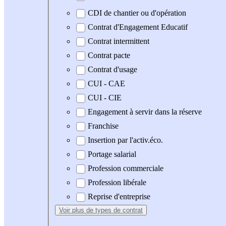
CDI de chantier ou d'opération
Contrat d'Engagement Educatif
Contrat intermittent
Contrat pacte
Contrat d'usage
CUI - CAE
CUI - CIE
Engagement à servir dans la réserve
Franchise
Insertion par l'activ.éco.
Portage salarial
Profession commerciale
Profession libérale
Reprise d'entreprise
Voir plus
de types de contrat