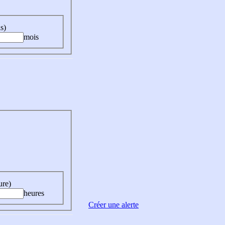
s)
mois
ure)
heures
Créer une alerte