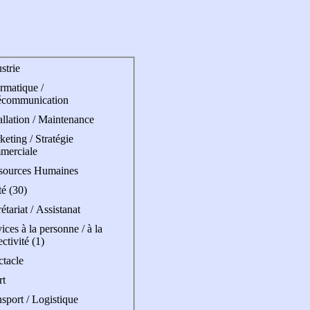
strie
rmatique /
écommunication
allation / Maintenance
eting / Stratégie
merciale
sources Humaines
é (30)
étariat / Assistanat
ices à la personne / à la
ectivité (1)
ctacle
rt
sport / Logistique