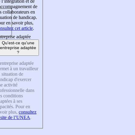
 l’intégration et de
’accompagnement de
s collaborateurs en
tuation de handicap.
ur en savoir plus,
nsultez cet article
.
treprise adaptée
Qu'est-ce qu'une
entreprise adaptée
?
entreprise adaptée
rmet à un travailleur
 situation de
ndicap d'exercer
e activité
ofessionnelle dans
s conditions
aptées à ses
pacités. Pour en
voir plus,
consultez
 site de l’UNEA
.