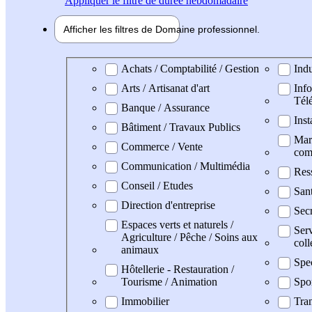
Appliquer
le filtre de durée hebdomadaire
Afficher les filtres de
Domaine pro
fessionnel
Domaine professionel
Achats / Comptabilité / Gestion
Indu
Arts / Artisanat d'art
Info
Tél
Banque / Assurance
Inst
Bâtiment / Travaux Publics
Mark
Commerce / Vente
com
Communication / Multimédia
Res
Conseil / Etudes
Sant
Direction d'entreprise
Secr
Espaces verts et naturels /
Serv
Agriculture / Pêche / Soins aux
coll
animaux
Spe
Hôtellerie - Restauration /
Tourisme / Animation
Spo
Immobilier
Tran