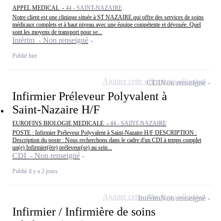
APPEL MEDICAL -
44 - SAINT-NAZAIRE
Notre client est une clinique située à ST NAZAIRE qui offre des services de soins
médicaux complets et à haut niveau avec une équipe compétente et dévouée. Quel
sont les moyens de transport pour se...
Intérim - Non renseigné
Publié hier
Ajouter cette offre à ma sélection
CDI
Non renseigné
Infirmier Préleveur Polyvalent à
Saint-Nazaire H/F
EUROFINS BIOLOGIE MEDICALE -
44 - SAINT-NAZAIRE
POSTE : Infirmier Préleveur Polyvalent à Saint-Nazaire H/F DESCRIPTION :
Description du poste : Nous recherchons dans le cadre d'un CDI à temps complet
un(e) Infirmier(ère) préleveur(se) au sein...
CDI - Non renseigné
Publié il y a 2 jours
Ajouter cette offre à ma sélection
Intérim
Non renseigné
Infirmier / Infirmière de soins