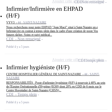
Ajouter cette offre à ma sélection
CDI
Non renseigné
Infirmier/Infirmière en EHPAD
(H/F)
VYV3 -
44 - SAINT-NAZAIRE
Nous recherchons pour notre EHPAD "Jean Macé" situé à Saint Nazaire un.e
Infirmier.ère en contrat à temps plein dans le cadre d'une création de poste.Vos
futures tâches :Soins et suivi médical...
CDI - Non renseigné
Publié il y a 5 jours
Ajouter cette offre à ma sélection
CDI
Temps plein
Infirmier hygiéniste (H/F)
CENTRE HOSPITALIER GÉNÉRAL DE SAINT-NAZAIRE -
44 - SAINT-
NAZAIRE
RESPONSABILITÉS : Poste d'infirmier hygiéniste (H/F) à pourvoir à 40% au sein
de l'Equipe Opérationnelle d'Hygiène (EOH) dont 20% en CDD de 6 mois sur le
Centre Hospitalier de Saint-Nazaire (CHSN)...
CDI - Temps plein
Publié il y a 5 jours