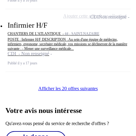
Publié il y a 16 jours
Ajouter cette offre à ma sélection
CDI
Non renseigné
Infirmier H/F
CHANTIERS DE L'ATLANTIQUE -
44 - SAINT-NAZAIRE
POSTE : Infirmier H/F DESCRIPTION : Au sein d'une équipe de médecins,
infirmiers, ergonome, secrétaire médicale, vos missions se déclineront de la manière
suivante : - Mener une surveillance médicale...
CDI - Non renseigné
Publié il y a 17 jours
Afficher les 20 offres suivantes
Votre avis nous intéresse
Qu'avez-vous pensé du service de recherche d'offres ?