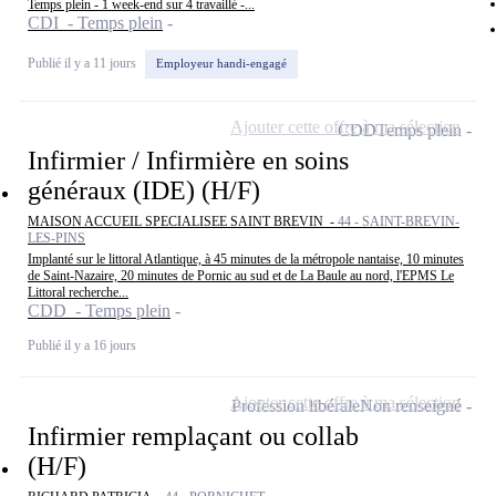
Temps plein - 1 week-end sur 4 travaillé -...
CDI - Temps plein
Publié il y a 11 jours
Employeur handi-engagé
Ajouter cette offre à ma sélection
CDD
Temps plein
Infirmier / Infirmière en soins
généraux (IDE) (H/F)
MAISON ACCUEIL SPECIALISEE SAINT BREVIN -
44 - SAINT-BREVIN-
LES-PINS
Implanté sur le littoral Atlantique, à 45 minutes de la métropole nantaise, 10 minutes
de Saint-Nazaire, 20 minutes de Pornic au sud et de La Baule au nord, l'EPMS Le
Littoral recherche...
CDD - Temps plein
Publié il y a 16 jours
Ajouter cette offre à ma sélection
Profession libérale
Non renseigné
Infirmier remplaçant ou collab
(H/F)