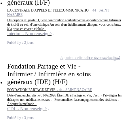
généraux (H/F)
LA CENTRALE D'APPELS ET TELECOMMUNICATIO -
44 - SAINT-
NAZAIRE
Description du poste : Quelle contribution souhaitez-vous apporter comme Infirmier
de (F/H) au sein d'une clinique Au sein d'un établissement clinique, vous contribuez
à la prise en charge globale...
Intérim - Non renseigné
Publié il y a 2 jours
Ajouter cette offre à ma sélection
CDI
Non renseigné
Fondation Partage et Vie -
Infirmier / Infirmière en soins
généraux (IDE) (H/F)
FONDATION PARTAGE ET VIE -
44 - SAINT-NAZAIRE
Date d'embauche: dès le 01/09/2026 Être IDE à Partage et Vie, c'est : - Privilégier les
thérapies non médicamenteuses ; - Personnaliser l'accompagnement des résidents ; -
Adopter la méthode...
CDI - Non renseigné
Publié il y a 3 jours