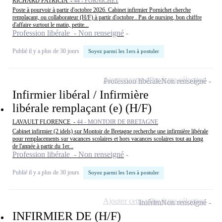
RICHARD PATRICIA -
44 - PORNICHET
Poste à pourvoir à partir d'octobre 2026. Cabinet infirmier Pornichet cherche
remplaçant, ou collaborateur (H/F) à partir d'octobre . Pas de nursing, bon chiffre
d'affaire surtout le matin, petite...
Profession libérale - Non renseigné
Publié il y a plus de 30 jours
Soyez parmi les 1ers à postuler
Ajouter cette offre à ma sélection
Profession libérale
Non renseigné
Infirmier libéral / Infirmière
libérale remplaçant (e) (H/F)
LAVAULT FLORENCE -
44 - MONTOIR DE BRETAGNE
Cabinet infirmier (2 idels) sur Montoir de Bretagne recherche une infirmière libérale
pour remplacements sur vacances scolaires et hors vacances scolaires tout au long
de l'année à partir du 1er...
Profession libérale - Non renseigné
Publié il y a plus de 30 jours
Soyez parmi les 1ers à postuler
Ajouter cette offre à ma sélection
Intérim
Non renseigné
INFIRMIER DE (H/F)