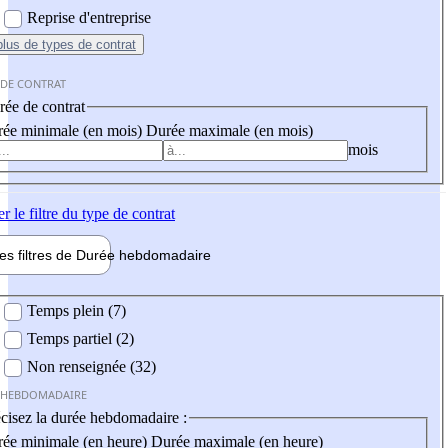
Reprise d'entreprise
plus
de types de contrat
 DE CONTRAT
ée de contrat
ée minimale (en mois)
Durée maximale (en mois)
mois
er
le filtre du type de contrat
les filtres de
Durée hebdo
madaire
 hebdomadaire
Temps plein (7)
Temps partiel (2)
Non renseignée (32)
 HEBDOMADAIRE
cisez la durée hebdomadaire :
ée minimale (en heure)
Durée maximale (en heure)