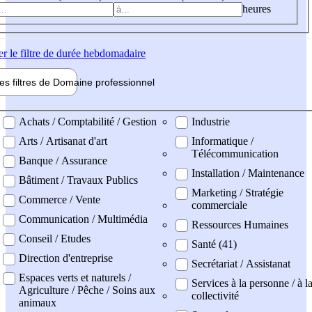
heures
er
le filtre de durée hebdomadaire
les filtres de
Domaine pro
fessionnel
ne professionel
Achats / Comptabilité / Gestion
Industrie
Arts / Artisanat d'art
Informatique /
Télécommunication
Banque / Assurance
Installation / Maintenance
Bâtiment / Travaux Publics
Marketing / Stratégie
Commerce / Vente
commerciale
Communication / Multimédia
Ressources Humaines
Conseil / Etudes
Santé (41)
Direction d'entreprise
Secrétariat / Assistanat
Espaces verts et naturels /
Services à la personne / à l
Agriculture / Pêche / Soins aux
collectivité
animaux