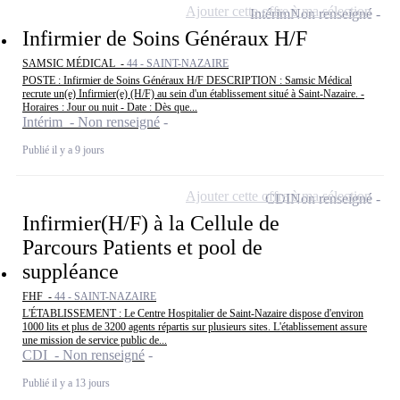
Ajouter cette offre à ma sélection
Intérim
Non renseigné
Infirmier de Soins Généraux H/F
SAMSIC MÉDICAL -
44 - SAINT-NAZAIRE
POSTE : Infirmier de Soins Généraux H/F DESCRIPTION : Samsic Médical
recrute un(e) Infirmier(e) (H/F) au sein d'un établissement situé à Saint-Nazaire. -
Horaires : Jour ou nuit - Date : Dès que...
Intérim - Non renseigné
Publié il y a 9 jours
Ajouter cette offre à ma sélection
CDI
Non renseigné
Infirmier(H/F) à la Cellule de
Parcours Patients et pool de
suppléance
FHF -
44 - SAINT-NAZAIRE
L'ÉTABLISSEMENT : Le Centre Hospitalier de Saint-Nazaire dispose d'environ
1000 lits et plus de 3200 agents répartis sur plusieurs sites. L'établissement assure
une mission de service public de...
CDI - Non renseigné
Publié il y a 13 jours