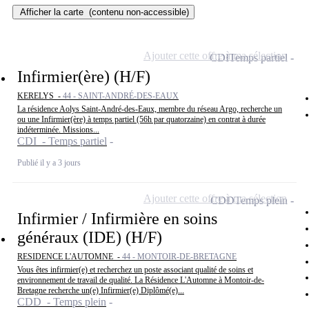
Afficher la carte
(contenu non-accessible)
Ajouter cette offre à ma sélection
CDI
Temps partiel
Infirmier(ère) (H/F)
KERELYS -
44 - SAINT-ANDRÉ-DES-EAUX
La résidence Aolys Saint-André-des-Eaux, membre du réseau Argo, recherche un
ou une Infirmier(ère) à temps partiel (56h par quatorzaine) en contrat à durée
indéterminée. Missions...
CDI - Temps partiel
Publié il y a 3 jours
Ajouter cette offre à ma sélection
CDD
Temps plein
Infirmier / Infirmière en soins
généraux (IDE) (H/F)
RESIDENCE L'AUTOMNE -
44 - MONTOIR-DE-BRETAGNE
Vous êtes infirmier(e) et recherchez un poste associant qualité de soins et
environnement de travail de qualité. La Résidence L'Automne à Montoir-de-
Bretagne recherche un(e) Infirmier(e) Diplômé(e)...
CDD - Temps plein