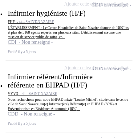
Ajouter cette offre à ma sélection
CDI
Non renseigné
Infirmier hygiéniste (H/F)
FHF -
44 - SAINT-NAZAIRE
L'ÉTABLISSEMENT : Le Centre Hospitalier de Saint-Nazaire dispose de 1007 lits
et plus de 3168 agents répartis sur plusieurs sites. L'établissement assume une
mission de service public de soins, en...
CDI - Non renseigné
Publié il y a 5 jours
Ajouter cette offre à ma sélection
CDD
Non renseigné
Infirmier référent/Infirmière
référente en EHPAD (H/F)
VYV3 -
44 - SAINT-NAZAIRE
Nous recherchons pour notre EHPAD mixte "Louise Michel", située dans le centre-
ville de Saint Nazaire, un(e) Infirmier(ère) Référent(e) en EHPAD (60%) et
Préventionniste en Résidence Autonomie (10%)...
CDD - Non renseigné
Publié il y a 5 jours