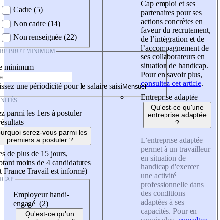
Cap emploi et ses
Cadre (5)
partenaires pour ses
actions concrètes en
Non cadre (14)
faveur du recrutement,
Non renseignée (22)
de l’intégration et de
l’accompagnement de
IRE BRUT MINIMUM
ses collaborateurs en
situation de handicap.
re minimum
Pour en savoir plus,
consultez cet article
.
ssez une périodicité pour le salaire saisi
Entreprise adaptée
NITÉS
Qu'est-ce qu'une
z parmi les 1ers à postuler
entreprise adaptée
résultats
?
urquoi serez-vous parmi les
L'entreprise adaptée
premiers à postuler ?
permet à un travailleur
es de plus de 15 jours,
en situation de
tant moins de 4 candidatures
handicap d'exercer
t France Travail est informé)
une activité
ICAP
professionnelle dans
des conditions
Employeur handi-
adaptées à ses
engagé (2)
capacités. Pour en
Qu'est-ce qu'un
savoir plus,
consultez