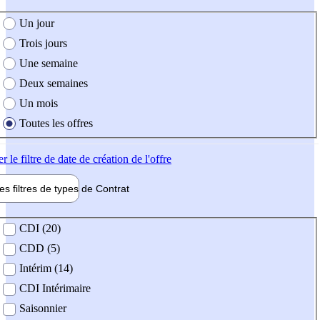
e création de l'offre
Un jour
Trois jours
Une semaine
Deux semaines
Un mois
Toutes les offres
er
le filtre de date de création de l'offre
les filtres de types de
Contrat
de contrat
CDI (20)
CDD (5)
Intérim (14)
CDI Intérimaire
Saisonnier