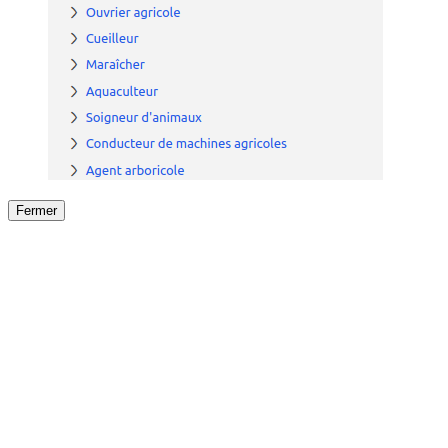
Fermer
Fermer
le détail de l'offre
/
Offre
sur
Offre précéden