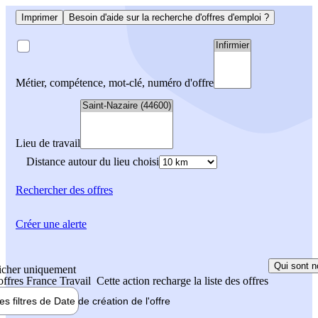
Imprimer
Besoin d'aide sur la recherche d'offres d'emploi ?
Métier, compétence, mot-clé, numéro d'offre
Lieu de travail
Distance autour du lieu choisi
Rechercher
des offres
Créer une alerte
Qui sont n
icher uniquement
 offres France Travail
Cette action recharge la liste des offres
les filtres de
Date de création
de l'offre