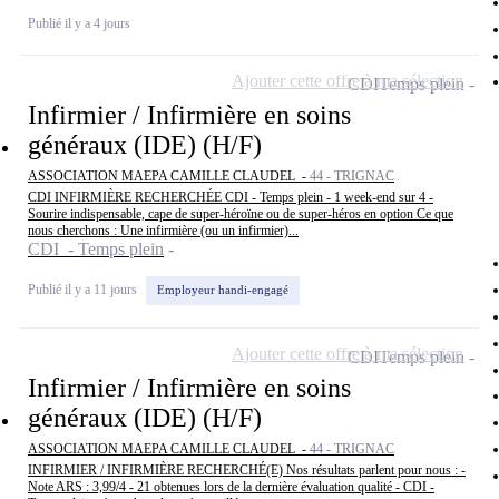
Publié il y a 4 jours
Ajouter cette offre à ma sélection
CDI
Temps plein
Infirmier / Infirmière en soins
généraux (IDE) (H/F)
ASSOCIATION MAEPA CAMILLE CLAUDEL -
44 - TRIGNAC
CDI INFIRMIÈRE RECHERCHÉE CDI - Temps plein - 1 week-end sur 4 -
Sourire indispensable, cape de super-héroïne ou de super-héros en option Ce que
nous cherchons : Une infirmière (ou un infirmier)...
CDI - Temps plein
Publié il y a 11 jours
Employeur handi-engagé
Ajouter cette offre à ma sélection
CDI
Temps plein
Infirmier / Infirmière en soins
généraux (IDE) (H/F)
ASSOCIATION MAEPA CAMILLE CLAUDEL -
44 - TRIGNAC
INFIRMIER / INFIRMIÈRE RECHERCHÉ(E) Nos résultats parlent pour nous : -
Note ARS : 3,99/4 - 21 obtenues lors de la dernière évaluation qualité - CDI -