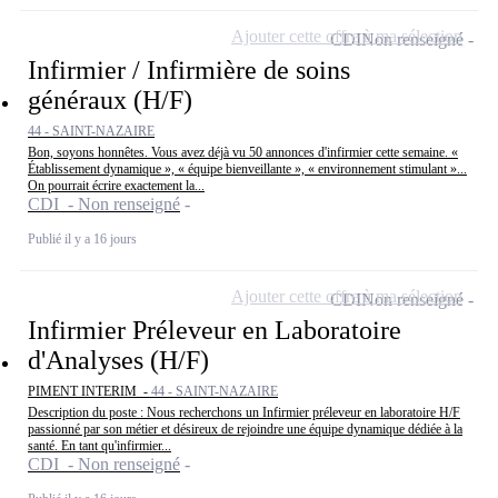
Ajouter cette offre à ma sélection
CDI
Non renseigné
Infirmier / Infirmière de soins
généraux (H/F)
44 - SAINT-NAZAIRE
Bon, soyons honnêtes. Vous avez déjà vu 50 annonces d'infirmier cette semaine. «
Établissement dynamique », « équipe bienveillante », « environnement stimulant »...
On pourrait écrire exactement la...
CDI - Non renseigné
Publié il y a 16 jours
Ajouter cette offre à ma sélection
CDI
Non renseigné
Infirmier Préleveur en Laboratoire
d'Analyses (H/F)
PIMENT INTERIM -
44 - SAINT-NAZAIRE
Description du poste : Nous recherchons un Infirmier préleveur en laboratoire H/F
passionné par son métier et désireux de rejoindre une équipe dynamique dédiée à la
santé. En tant qu'infirmier...
CDI - Non renseigné