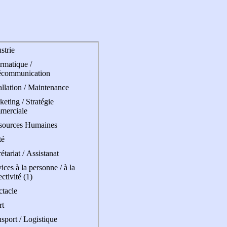
strie
rmatique /
écommunication
allation / Maintenance
eting / Stratégie
merciale
sources Humaines
té
étariat / Assistanat
ices à la personne / à la
ectivité (1)
ctacle
rt
sport / Logistique