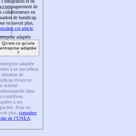
 l’intégration et de
’accompagnement de
s collaborateurs en
tuation de handicap.
ur en savoir plus,
nsultez cet article
.
treprise adaptée
Qu'est-ce qu'une
entreprise adaptée
?
entreprise adaptée
rmet à un travailleur
 situation de
ndicap d'exercer
e activité
ofessionnelle dans
s conditions
aptées à ses
pacités. Pour en
voir plus,
consultez
 site de l’UNEA
.