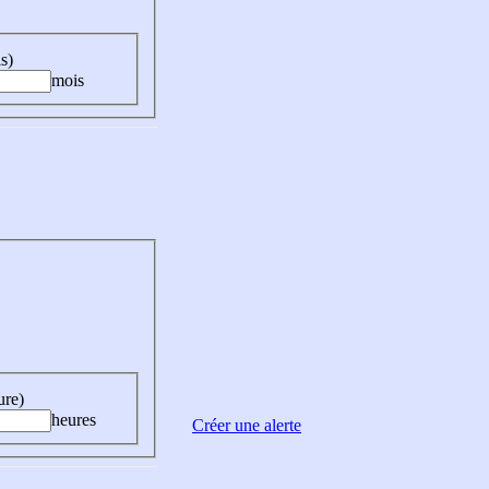
s)
mois
ure)
heures
Créer une alerte