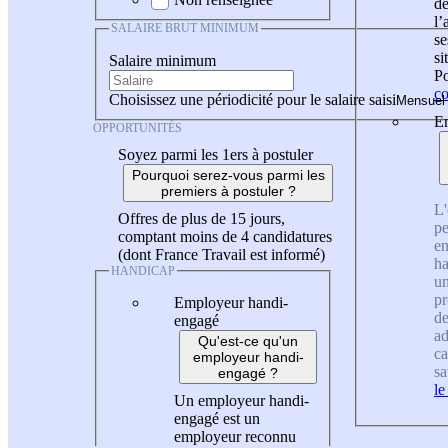
de
l
SALAIRE BRUT MINIMUM
se
si
Salaire minimum
Po
co
Choisissez une périodicité pour le salaire saisi
En
OPPORTUNITÉS
Soyez parmi les 1ers à postuler
Pourquoi serez-vous parmi les
premiers à postuler ?
L'
Offres de plus de 15 jours,
pe
comptant moins de 4 candidatures
en
(dont France Travail est informé)
ha
HANDICAP
un
pr
Employeur handi-
de
engagé
ad
Qu'est-ce qu'un
ca
employeur handi-
sa
engagé ?
le
Un employeur handi-
engagé est un
employeur reconnu