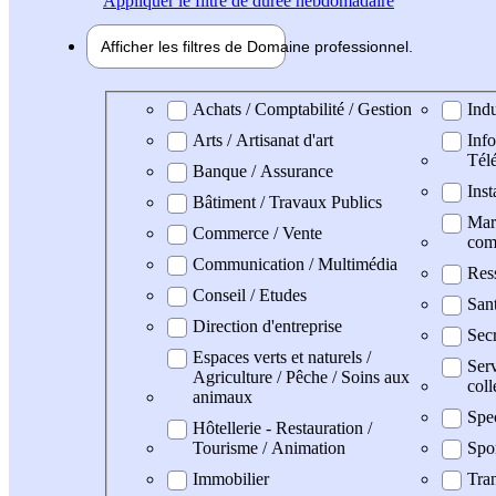
Appliquer
le filtre de durée hebdomadaire
Afficher les filtres de
Domaine pro
fessionnel
Domaine professionel
Achats / Comptabilité / Gestion
Indu
Arts / Artisanat d'art
Info
Tél
Banque / Assurance
Inst
Bâtiment / Travaux Publics
Mark
Commerce / Vente
com
Communication / Multimédia
Res
Conseil / Etudes
San
Direction d'entreprise
Secr
Espaces verts et naturels /
Serv
Agriculture / Pêche / Soins aux
coll
animaux
Spe
Hôtellerie - Restauration /
Tourisme / Animation
Spo
Immobilier
Tran