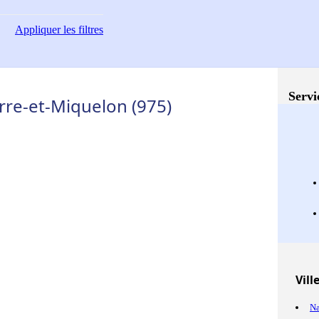
Appliquer
les filtres
Servi
erre-et-Miquelon (975)
Vill
Na