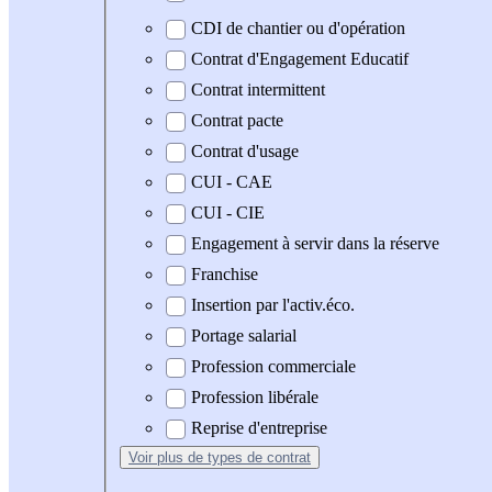
CDI de chantier ou d'opération
Contrat d'Engagement Educatif
Contrat intermittent
Contrat pacte
Contrat d'usage
CUI - CAE
CUI - CIE
Engagement à servir dans la réserve
Franchise
Insertion par l'activ.éco.
Portage salarial
Profession commerciale
Profession libérale
Reprise d'entreprise
Voir plus
de types de contrat