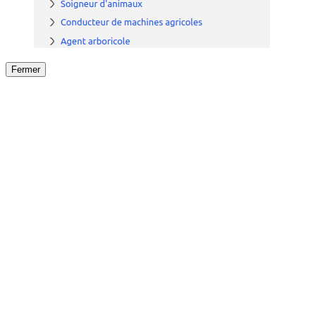
Fermer
Fermer
le détail de l'offre
/
Offre
sur
Offre précéden