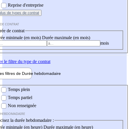
Reprise d'entreprise
plus
de types de contrat
 DE CONTRAT
ée de contrat
ée minimale (en mois)
Durée maximale (en mois)
mois
er
le filtre du type de contrat
les filtres de
Durée hebdo
madaire
 hebdomadaire
Temps plein
Temps partiel
Non renseignée
 HEBDOMADAIRE
cisez la durée hebdomadaire :
ée minimale (en heure)
Durée maximale (en heure)