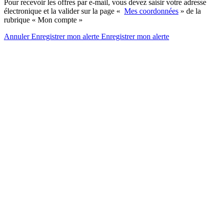
Pour recevoir les offres par e-mail, vous devez saisir votre adresse
électronique et la valider sur la page «
Mes coordonnées
» de la
rubrique « Mon compte »
Annuler
Enregistrer mon alerte
Enregistrer
mon alerte