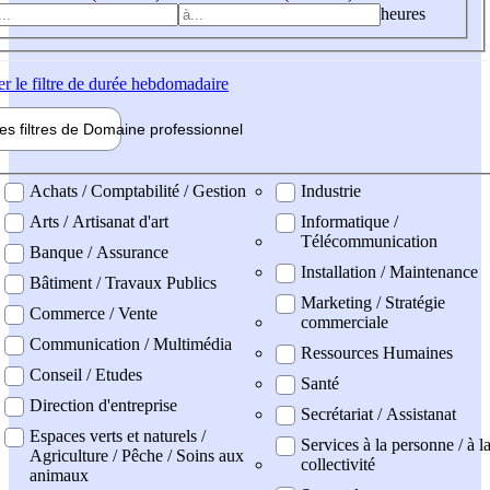
heures
er
le filtre de durée hebdomadaire
les filtres de
Domaine pro
fessionnel
ne professionel
Achats / Comptabilité / Gestion
Industrie
Arts / Artisanat d'art
Informatique /
Télécommunication
Banque / Assurance
Installation / Maintenance
Bâtiment / Travaux Publics
Marketing / Stratégie
Commerce / Vente
commerciale
Communication / Multimédia
Ressources Humaines
Conseil / Etudes
Santé
Direction d'entreprise
Secrétariat / Assistanat
Espaces verts et naturels /
Services à la personne / à l
Agriculture / Pêche / Soins aux
collectivité
animaux