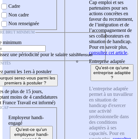
Cap emploi et ses
Cadre
partenaires pour ses
actions concrètes en
Non cadre
faveur du recrutement,
Non renseignée
de l’intégration et de
l’accompagnement de
IRE BRUT MINIMUM
ses collaborateurs en
situation de handicap.
re minimum
Pour en savoir plus,
consultez cet article
.
ssez une périodicité pour le salaire saisi
Entreprise adaptée
NITÉS
Qu'est-ce qu'une
z parmi les 1ers à postuler
entreprise adaptée
?
urquoi serez-vous parmi les
premiers à postuler ?
L'entreprise adaptée
es de plus de 15 jours,
permet à un travailleur
tant moins de 4 candidatures
en situation de
t France Travail est informé)
handicap d'exercer
ICAP
une activité
professionnelle dans
Employeur handi-
des conditions
engagé
adaptées à ses
Qu'est-ce qu'un
capacités. Pour en
employeur handi-
savoir plus,
consultez