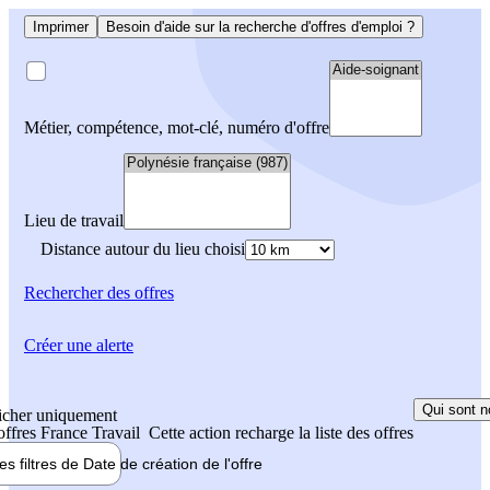
Imprimer
Besoin d'aide sur la recherche d'offres d'emploi ?
Métier, compétence, mot-clé, numéro d'offre
Lieu de travail
Distance autour du lieu choisi
Rechercher
des offres
Créer une alerte
Qui sont n
icher uniquement
 offres France Travail
Cette action recharge la liste des offres
les filtres de
Date de création
de l'offre