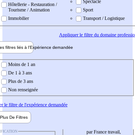
Spectacle
Hôtellerie - Restauration /
Tourisme / Animation
Sport
Immobilier
Transport / Logistique
Appliquer
le filtre du domaine professi
es filtres liés à l'
Expérience
demandée
ience demandée
Moins de 1 an
De 1 à 3 ans
Plus de 3 ans
Non renseignée
er
le filtre de l'expérience demandée
Plus De
Filtres
IFICATION
par France travail,