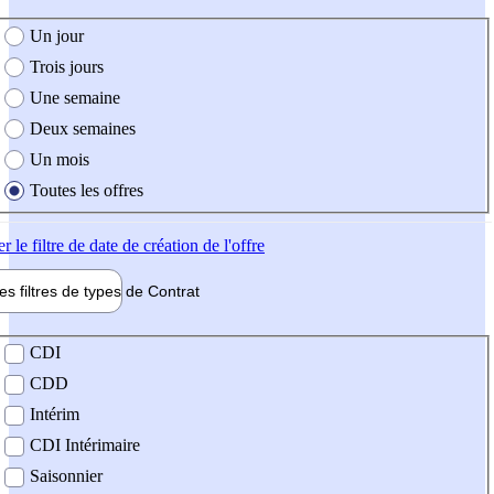
e création de l'offre
Un jour
Trois jours
Une semaine
Deux semaines
Un mois
Toutes les offres
er
le filtre de date de création de l'offre
les filtres de types de
Contrat
de contrat
CDI
CDD
Intérim
CDI Intérimaire
Saisonnier