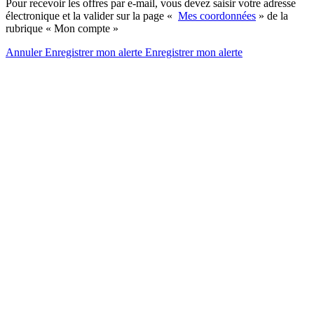
Pour recevoir les offres par e-mail, vous devez saisir votre adresse
électronique et la valider sur la page «
Mes coordonnées
» de la
rubrique « Mon compte »
Annuler
Enregistrer mon alerte
Enregistrer
mon alerte