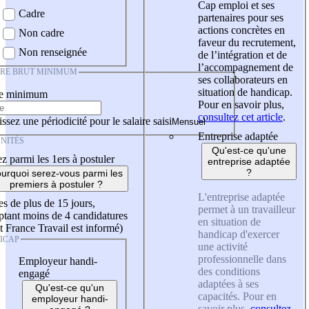
Cap emploi et ses
Cadre
partenaires pour ses
actions concrètes en
Non cadre
faveur du recrutement,
Non renseignée
de l’intégration et de
l’accompagnement de
IRE BRUT MINIMUM
ses collaborateurs en
situation de handicap.
re minimum
Pour en savoir plus,
consultez cet article
.
ssez une périodicité pour le salaire saisi
Entreprise adaptée
NITÉS
Qu'est-ce qu'une
z parmi les 1ers à postuler
entreprise adaptée
?
urquoi serez-vous parmi les
premiers à postuler ?
L'entreprise adaptée
es de plus de 15 jours,
permet à un travailleur
tant moins de 4 candidatures
en situation de
t France Travail est informé)
handicap d'exercer
ICAP
une activité
professionnelle dans
Employeur handi-
des conditions
engagé
adaptées à ses
Qu'est-ce qu'un
capacités. Pour en
employeur handi-
savoir plus,
consultez