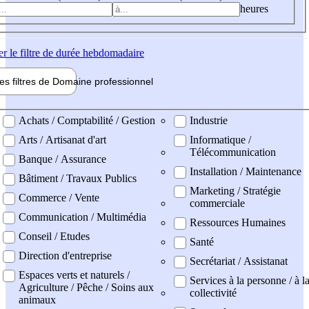
heures
er
le filtre de durée hebdomadaire
les filtres de
Domaine pro
fessionnel
ne professionel
Achats / Comptabilité / Gestion
Industrie
Arts / Artisanat d'art
Informatique /
Télécommunication
Banque / Assurance
Installation / Maintenance
Bâtiment / Travaux Publics
Marketing / Stratégie
Commerce / Vente
commerciale
Communication / Multimédia
Ressources Humaines
Conseil / Etudes
Santé
Direction d'entreprise
Secrétariat / Assistanat
Espaces verts et naturels /
Services à la personne / à l
Agriculture / Pêche / Soins aux
collectivité
animaux