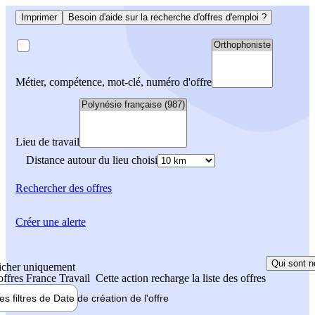
Imprimer
Besoin d'aide sur la recherche d'offres d'emploi ?
Métier, compétence, mot-clé, numéro d'offre
Lieu de travail
Distance autour du lieu choisi
Rechercher
des offres
Créer une alerte
Qui sont n
icher uniquement
 offres France Travail
Cette action recharge la liste des offres
les filtres de
Date de création
de l'offre