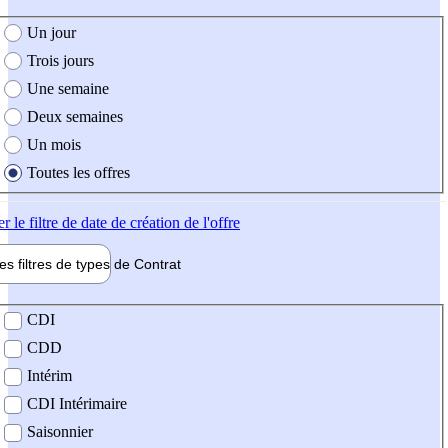
e création de l'offre
Un jour
Trois jours
Une semaine
Deux semaines
Un mois
Toutes les offres
er
le filtre de date de création de l'offre
les filtres de types de
Contrat
de contrat
CDI
CDD
Intérim
CDI Intérimaire
Saisonnier