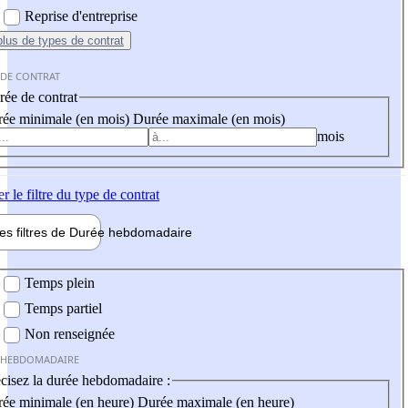
Reprise d'entreprise
plus
de types de contrat
 DE CONTRAT
ée de contrat
ée minimale (en mois)
Durée maximale (en mois)
mois
er
le filtre du type de contrat
les filtres de
Durée hebdo
madaire
 hebdomadaire
Temps plein
Temps partiel
Non renseignée
 HEBDOMADAIRE
cisez la durée hebdomadaire :
ée minimale (en heure)
Durée maximale (en heure)