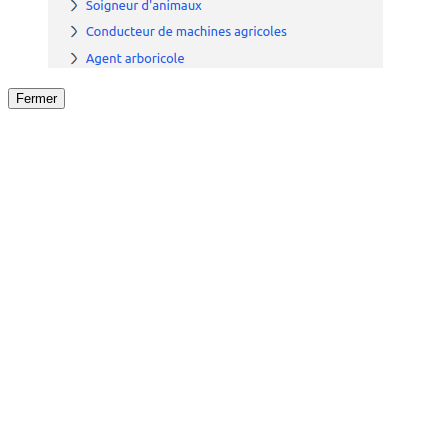
Fermer
Fermer
le détail de l'offre
/
Offre
sur
Offre précéden