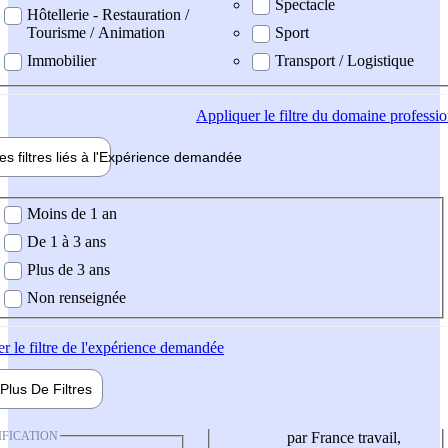
Spectacle
Hôtellerie - Restauration /
Tourisme / Animation
Sport
Immobilier
Transport / Logistique
Appliquer
le filtre du domaine professi
es filtres liés à l'
Expérience
demandée
ience demandée
Moins de 1 an
De 1 à 3 ans
Plus de 3 ans
Non renseignée
er
le filtre de l'expérience demandée
Plus De
Filtres
IFICATION
par France travail,