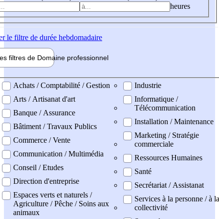
heures
er
le filtre de durée hebdomadaire
les filtres de
Domaine pro
fessionnel
ne professionel
Achats / Comptabilité / Gestion
Industrie
Arts / Artisanat d'art
Informatique /
Télécommunication
Banque / Assurance
Installation / Maintenance
Bâtiment / Travaux Publics
Marketing / Stratégie
Commerce / Vente
commerciale
Communication / Multimédia
Ressources Humaines
Conseil / Etudes
Santé
Direction d'entreprise
Secrétariat / Assistanat
Espaces verts et naturels /
Services à la personne / à l
Agriculture / Pêche / Soins aux
collectivité
animaux