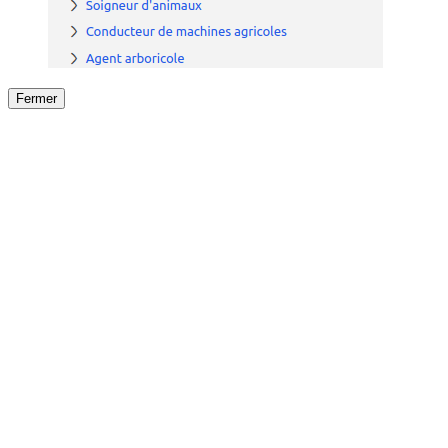
Fermer
Fermer
le détail de l'offre
/
Offre
sur
Offre précéden