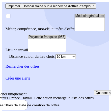
Imprimer
Besoin d'aide sur la recherche d'offres d'emploi ?
Métier, compétence, mot-clé, numéro d'offre
Lieu de travail
Distance autour du lieu choisi
Rechercher
des offres
Créer une alerte
Qui sont n
icher uniquement
 offres France Travail
Cette action recharge la liste des offres
les filtres de
Date de création
de l'offre