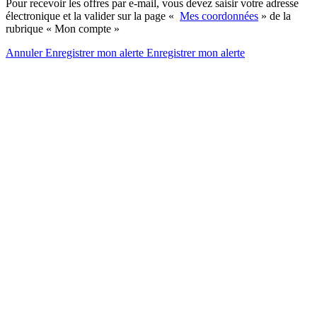
Pour recevoir les offres par e-mail, vous devez saisir votre adresse
électronique et la valider sur la page «
Mes coordonnées
» de la
rubrique « Mon compte »
Annuler
Enregistrer mon alerte
Enregistrer
mon alerte