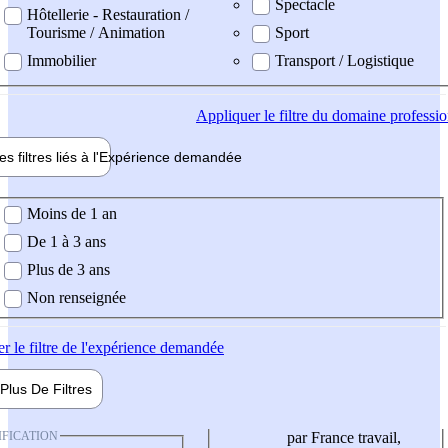
Spectacle
Hôtellerie - Restauration /
Tourisme / Animation
Sport
Immobilier
Transport / Logistique
Appliquer
le filtre du domaine professi
es filtres liés à l'
Expérience
demandée
ience demandée
Moins de 1 an
De 1 à 3 ans
Plus de 3 ans
Non renseignée
er
le filtre de l'expérience demandée
Plus De
Filtres
IFICATION
par France travail,