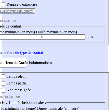
Reprise d'entreprise
plus
de types de contrat
 DE CONTRAT
ée de contrat
ée minimale (en mois)
Durée maximale (en mois)
mois
er
le filtre du type de contrat
les filtres de
Durée hebdo
madaire
 hebdomadaire
Temps plein
Temps partiel
Non renseignée
 HEBDOMADAIRE
cisez la durée hebdomadaire :
ée minimale (en heure)
Durée maximale (en heure)