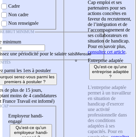
Cap emploi et ses
Cadre
partenaires pour ses
actions concrètes en
Non cadre
faveur du recrutement,
Non renseignée
de l’intégration et de
l’accompagnement de
IRE BRUT MINIMUM
ses collaborateurs en
situation de handicap.
re minimum
Pour en savoir plus,
consultez cet article
.
ssez une périodicité pour le salaire saisi
Entreprise adaptée
NITÉS
Qu'est-ce qu'une
z parmi les 1ers à postuler
entreprise adaptée
?
urquoi serez-vous parmi les
premiers à postuler ?
L'entreprise adaptée
es de plus de 15 jours,
permet à un travailleur
tant moins de 4 candidatures
en situation de
t France Travail est informé)
handicap d'exercer
ICAP
une activité
professionnelle dans
Employeur handi-
des conditions
engagé
adaptées à ses
Qu'est-ce qu'un
capacités. Pour en
employeur handi-
savoir plus,
consultez