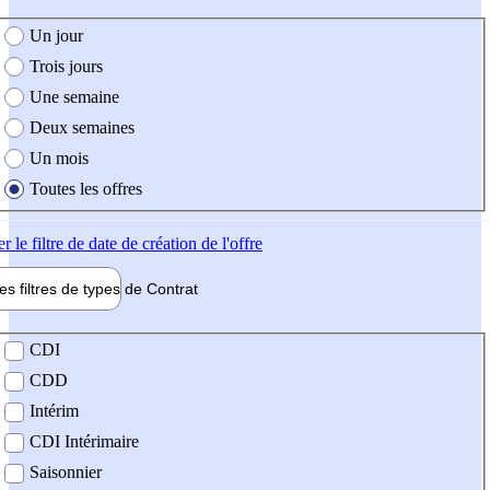
e création de l'offre
Un jour
Trois jours
Une semaine
Deux semaines
Un mois
Toutes les offres
er
le filtre de date de création de l'offre
les filtres de types de
Contrat
de contrat
CDI
CDD
Intérim
CDI Intérimaire
Saisonnier