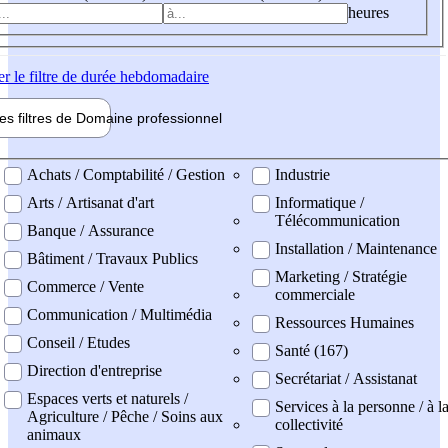
heures
er
le filtre de durée hebdomadaire
les filtres de
Domaine pro
fessionnel
ne professionel
Achats / Comptabilité / Gestion
Industrie
Arts / Artisanat d'art
Informatique /
Télécommunication
Banque / Assurance
Installation / Maintenance
Bâtiment / Travaux Publics
Marketing / Stratégie
Commerce / Vente
commerciale
Communication / Multimédia
Ressources Humaines
Conseil / Etudes
Santé (167)
Direction d'entreprise
Secrétariat / Assistanat
Espaces verts et naturels /
Services à la personne / à l
Agriculture / Pêche / Soins aux
collectivité
animaux