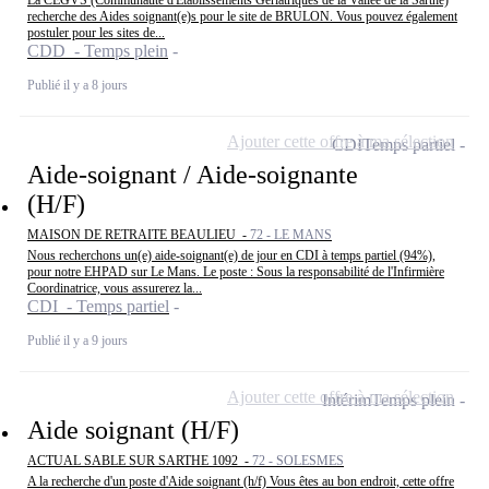
recherche des Aides soignant(e)s pour le site de BRULON. Vous pouvez également
postuler pour les sites de...
CDD - Temps plein
Publié il y a 8 jours
Ajouter cette offre à ma sélection
CDI
Temps partiel
Aide-soignant / Aide-soignante
(H/F)
MAISON DE RETRAITE BEAULIEU -
72 - LE MANS
Nous recherchons un(e) aide-soignant(e) de jour en CDI à temps partiel (94%),
pour notre EHPAD sur Le Mans. Le poste : Sous la responsabilité de l'Infirmière
Coordinatrice, vous assurerez la...
CDI - Temps partiel
Publié il y a 9 jours
Ajouter cette offre à ma sélection
Intérim
Temps plein
Aide soignant (H/F)
ACTUAL SABLE SUR SARTHE 1092 -
72 - SOLESMES
A la recherche d'un poste d'Aide soignant (h/f) Vous êtes au bon endroit, cette offre