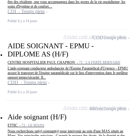
être des résidents, que vous accompagnez dans les gestes de la vie quotidienne, les
soins d'hygiène et de confort....
CDI - Temps plein
Publié il y a 14 jours
Ajouter cette offre à ma sélection
CDD
Temps plein
AIDE SOIGNANT - EPMU -
DIPLOME AS (H/F)
CENTRE HOSPITALIER PAUL CHAPRON -
72 - LA FERTE BERNARD
L'aide-soignant conducteur ambulancier de l'Equipe Paramédical d'Urgence - EPMU
assure le transport de l'équipe paramédicale sur le lieu d'intervention dans le meilleur
rapport temps/sécurité. Il...
CDD - Temps plein
Publié il y a 16 jours
Ajouter cette offre à ma sélection
Intérim
Temps plein
Aide soignant (H/F)
ETTIC -
72 - LE MANS
Nous recherchons un(e) soignant(e) pour intervenir au sein d'une MAS située au
Mans. Vos principales missions : Garantir le respect des droits, de la dignité et des