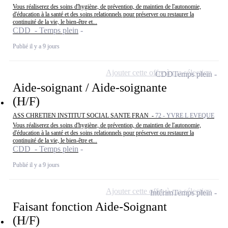
Vous réaliserez des soins d'hygiène, de prévention, de maintien de l'autonomie,
d'éducation à la santé et des soins relationnels pour préserver ou restaurer la
continuité de la vie, le bien-être et...
CDD - Temps plein
Publié il y a 9 jours
Ajouter cette offre à ma sélection
CDD
Temps plein
Aide-soignant / Aide-soignante
(H/F)
ASS CHRETIEN INSTITUT SOCIAL SANTE FRAN -
72 - YVRE L EVEQUE
Vous réaliserez des soins d'hygiène, de prévention, de maintien de l'autonomie,
d'éducation à la santé et des soins relationnels pour préserver ou restaurer la
continuité de la vie, le bien-être et...
CDD - Temps plein
Publié il y a 9 jours
Ajouter cette offre à ma sélection
Intérim
Temps plein
Faisant fonction Aide-Soignant
(H/F)