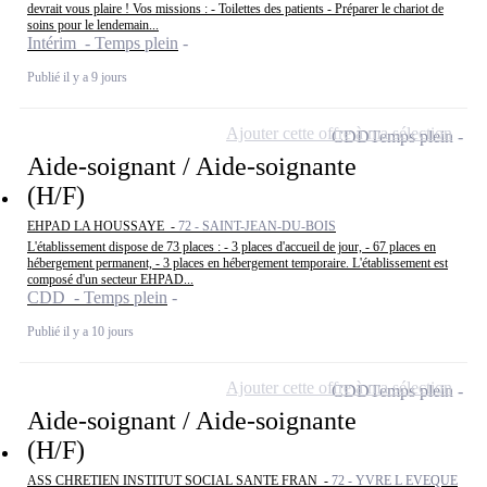
devrait vous plaire ! Vos missions : - Toilettes des patients - Préparer le chariot de
soins pour le lendemain...
Intérim - Temps plein
Publié il y a 9 jours
Ajouter cette offre à ma sélection
CDD
Temps plein
Aide-soignant / Aide-soignante
(H/F)
EHPAD LA HOUSSAYE -
72 - SAINT-JEAN-DU-BOIS
L'établissement dispose de 73 places : - 3 places d'accueil de jour, - 67 places en
hébergement permanent, - 3 places en hébergement temporaire. L'établissement est
composé d'un secteur EHPAD...
CDD - Temps plein
Publié il y a 10 jours
Ajouter cette offre à ma sélection
CDD
Temps plein
Aide-soignant / Aide-soignante
(H/F)
ASS CHRETIEN INSTITUT SOCIAL SANTE FRAN -
72 - YVRE L EVEQUE