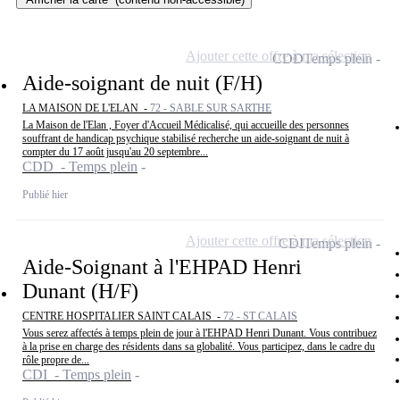
Ajouter cette offre à ma sélection
CDD
Temps plein
Aide-soignant de nuit (F/H)
LA MAISON DE L'ELAN -
72 - SABLE SUR SARTHE
La Maison de l'Elan , Foyer d'Accueil Médicalisé, qui accueille des personnes
souffrant de handicap psychique stabilisé recherche un aide-soignant de nuit à
compter du 17 août jusqu'au 20 septembre...
CDD - Temps plein
Publié hier
Ajouter cette offre à ma sélection
CDI
Temps plein
Aide-Soignant à l'EHPAD Henri
Dunant (H/F)
CENTRE HOSPITALIER SAINT CALAIS -
72 - ST CALAIS
Vous serez affectés à temps plein de jour à l'EHPAD Henri Dunant. Vous contribuez
à la prise en charge des résidents dans sa globalité. Vous participez, dans le cadre du
rôle propre de...
CDI - Temps plein