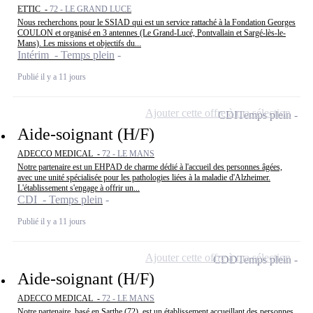
ETTIC -
72 - LE GRAND LUCE
Nous recherchons pour le SSIAD qui est un service rattaché à la Fondation Georges
COULON et organisé en 3 antennes (Le Grand-Lucé, Pontvallain et Sargé-lès-le-
Mans). Les missions et objectifs du...
Intérim - Temps plein
Publié il y a 11 jours
Ajouter cette offre à ma sélection
CDI
Temps plein
Aide-soignant (H/F)
ADECCO MEDICAL -
72 - LE MANS
Notre partenaire est un EHPAD de charme dédié à l'accueil des personnes âgées,
avec une unité spécialisée pour les pathologies liées à la maladie d'Alzheimer.
L'établissement s'engage à offrir un...
CDI - Temps plein
Publié il y a 11 jours
Ajouter cette offre à ma sélection
CDD
Temps plein
Aide-soignant (H/F)
ADECCO MEDICAL -
72 - LE MANS
Notre partenaire, basé en Sarthe (72), est un établissement accueillant des personnes