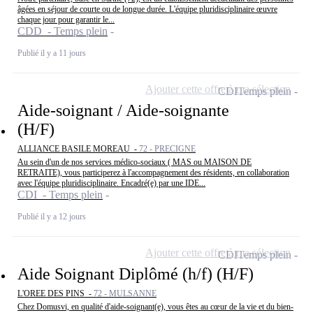
âgées en séjour de courte ou de longue durée. L'équipe pluridisciplinaire œuvre
chaque jour pour garantir le...
CDD - Temps plein
Publié il y a 11 jours
Ajouter cette offre à ma sélection
CDI
Temps plein
Aide-soignant / Aide-soignante
(H/F)
ALLIANCE BASILE MOREAU -
72 - PRECIGNE
Au sein d'un de nos services médico-sociaux ( MAS ou MAISON DE
RETRAITE), vous participerez à l'accompagnement des résidents, en collaboration
avec l'équipe pluridisciplinaire. Encadré(e) par une IDE...
CDI - Temps plein
Publié il y a 12 jours
Ajouter cette offre à ma sélection
CDI
Temps plein
Aide Soignant Diplômé (h/f) (H/F)
L'OREE DES PINS -
72 - MULSANNE
Chez Domusvi, en qualité d'aide-soignant(e), vous êtes au cœur de la vie et du bien-