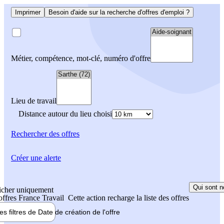
Imprimer
Besoin d'aide sur la recherche d'offres d'emploi ?
Métier, compétence, mot-clé, numéro d'offre
Lieu de travail
Distance autour du lieu choisi
Rechercher
des offres
Créer une alerte
Qui sont n
icher uniquement
 offres France Travail
Cette action recharge la liste des offres
les filtres de
Date de création
de l'offre