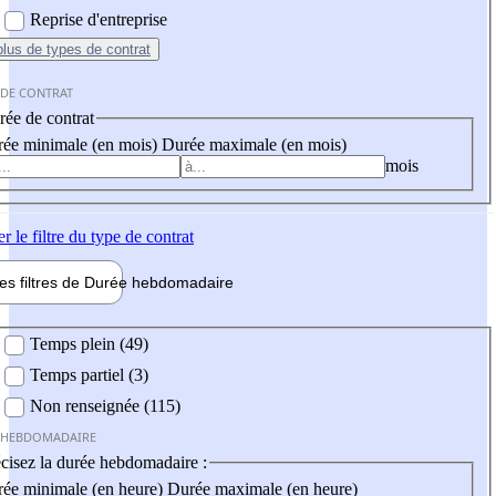
Reprise d'entreprise
plus
de types de contrat
 DE CONTRAT
ée de contrat
ée minimale (en mois)
Durée maximale (en mois)
mois
er
le filtre du type de contrat
les filtres de
Durée hebdo
madaire
 hebdomadaire
Temps plein (49)
Temps partiel (3)
Non renseignée (115)
 HEBDOMADAIRE
cisez la durée hebdomadaire :
ée minimale (en heure)
Durée maximale (en heure)