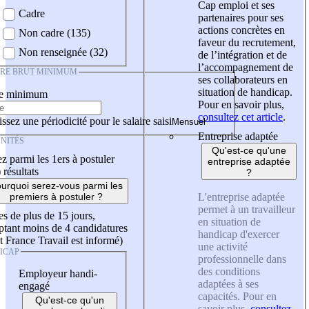
Cap emploi et ses
Cadre
partenaires pour ses
actions concrètes en
Non cadre (135)
faveur du recrutement,
Non renseignée (32)
de l’intégration et de
l’accompagnement de
IRE BRUT MINIMUM
ses collaborateurs en
situation de handicap.
re minimum
Pour en savoir plus,
consultez cet article
.
ssez une périodicité pour le salaire saisi
Entreprise adaptée
NITÉS
Qu'est-ce qu'une
z parmi les 1ers à postuler
entreprise adaptée
)
résultats
?
urquoi serez-vous parmi les
L'entreprise adaptée
premiers à postuler ?
permet à un travailleur
es de plus de 15 jours,
en situation de
tant moins de 4 candidatures
handicap d'exercer
t France Travail est informé)
une activité
ICAP
professionnelle dans
des conditions
Employeur handi-
adaptées à ses
engagé
capacités. Pour en
Qu'est-ce qu'un
savoir plus,
consultez