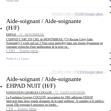
Publié hier
Ajouter cette offre à ma sélection
CDD
Temps plein
Aide-soignant / Aide-soignante
(H/F)
EHPAD -
72 - MONTMIRAIL
L'EHPAD L'ARC EN CIEL de MONTMIRAIL (72) Recrute Un(e) Aide-
Soignant(e) 1 week-end sur 2 Vous serez intégré(e) dans une équipe dynamique en
constante recherche d'une amélioration de la prise en...
CDD - Temps plein
Publié il y a 3 jours
Ajouter cette offre à ma sélection
CDI
Temps plein
Aide-soignant / Aide-soignante
EHPAD NUIT (H/F)
FONDATION GEORGES COULON -
72 - SAINT-SATURNIN
La Fondation Georges COULON, association loi 1901 adhérente FEHAP,
intervient dans deux grands domaines de la santé publique : le sanitaire et le médico-
social. Elle regroupe 6 structures en Sarthe...
CDI - Temps plein