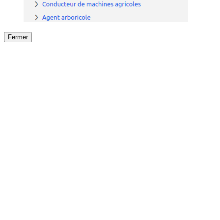
Fermer
Fermer
le détail de l'offre
/
Offre
sur
Offre précéden