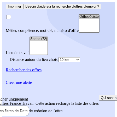
Imprimer
Besoin d'aide sur la recherche d'offres d'emploi ?
Métier, compétence, mot-clé, numéro d'offre
Lieu de travail
Distance autour du lieu choisi
Rechercher
des offres
Créer une alerte
Qui sont n
icher uniquement
 offres France Travail
Cette action recharge la liste des offres
les filtres de
Date de création
de l'offre