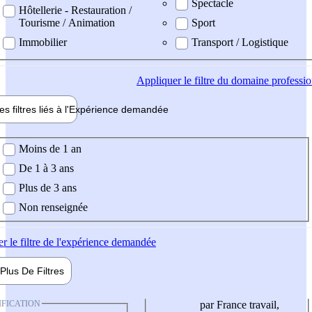
Spectacle
Hôtellerie - Restauration /
Tourisme / Animation
Sport
Immobilier
Transport / Logistique
Appliquer
le filtre du domaine professi
es filtres liés à l'
Expérience
demandée
ience demandée
Moins de 1 an
De 1 à 3 ans
Plus de 3 ans
Non renseignée
er
le filtre de l'expérience demandée
Plus De
Filtres
IFICATION
par France travail,