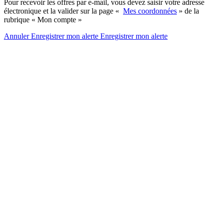
Pour recevoir les offres par e-mail, vous devez saisir votre adresse
électronique et la valider sur la page «
Mes coordonnées
» de la
rubrique « Mon compte »
Annuler
Enregistrer mon alerte
Enregistrer
mon alerte