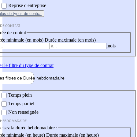
Reprise d'entreprise
plus
de types de contrat
 DE CONTRAT
ée de contrat
ée minimale (en mois)
Durée maximale (en mois)
mois
er
le filtre du type de contrat
les filtres de
Durée hebdo
madaire
 hebdomadaire
Temps plein
Temps partiel
Non renseignée
 HEBDOMADAIRE
cisez la durée hebdomadaire :
ée minimale (en heure)
Durée maximale (en heure)