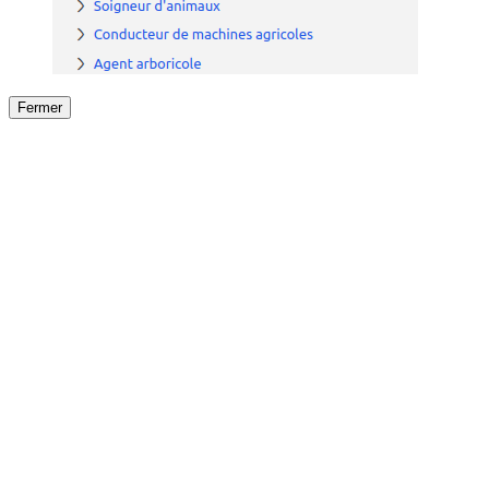
Fermer
Fermer
le détail de l'offre
/
Offre
sur
Offre précéden