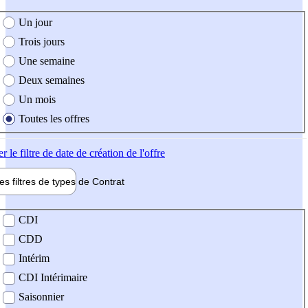
e création de l'offre
Un jour
Trois jours
Une semaine
Deux semaines
Un mois
Toutes les offres
er
le filtre de date de création de l'offre
les filtres de types de
Contrat
de contrat
CDI
CDD
Intérim
CDI Intérimaire
Saisonnier