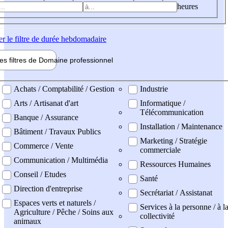
heures
er
le filtre de durée hebdomadaire
les filtres de
Domaine pro
fessionnel
ne professionel
Achats / Comptabilité / Gestion
Industrie
Arts / Artisanat d'art
Informatique /
Télécommunication
Banque / Assurance
Installation / Maintenance
Bâtiment / Travaux Publics
Marketing / Stratégie
Commerce / Vente
commerciale
Communication / Multimédia
Ressources Humaines
Conseil / Etudes
Santé
Direction d'entreprise
Secrétariat / Assistanat
Espaces verts et naturels /
Services à la personne / à l
Agriculture / Pêche / Soins aux
collectivité
animaux