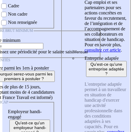
Cap emploi et ses
Cadre
partenaires pour ses
actions concrètes en
Non cadre
faveur du recrutement,
Non renseignée
de l’intégration et de
l’accompagnement de
IRE BRUT MINIMUM
ses collaborateurs en
situation de handicap.
re minimum
Pour en savoir plus,
consultez cet article
.
ssez une périodicité pour le salaire saisi
Entreprise adaptée
NITÉS
Qu'est-ce qu'une
z parmi les 1ers à postuler
entreprise adaptée
?
urquoi serez-vous parmi les
premiers à postuler ?
L'entreprise adaptée
es de plus de 15 jours,
permet à un travailleur
tant moins de 4 candidatures
en situation de
t France Travail est informé)
handicap d'exercer
ICAP
une activité
professionnelle dans
Employeur handi-
des conditions
engagé
adaptées à ses
Qu'est-ce qu'un
capacités. Pour en
employeur handi-
savoir plus,
consultez