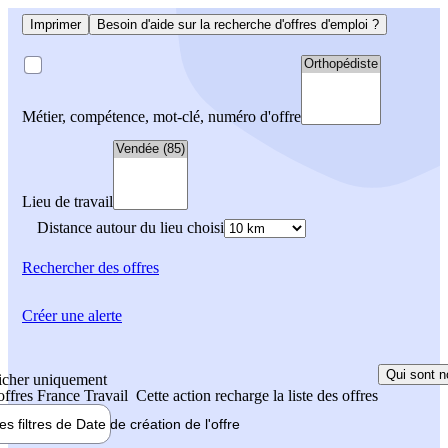
Imprimer
Besoin d'aide sur la recherche d'offres d'emploi ?
Métier, compétence, mot-clé, numéro d'offre
Lieu de travail
Distance autour du lieu choisi
Rechercher
des offres
Créer une alerte
Qui sont n
icher uniquement
 offres France Travail
Cette action recharge la liste des offres
les filtres de
Date de création
de l'offre