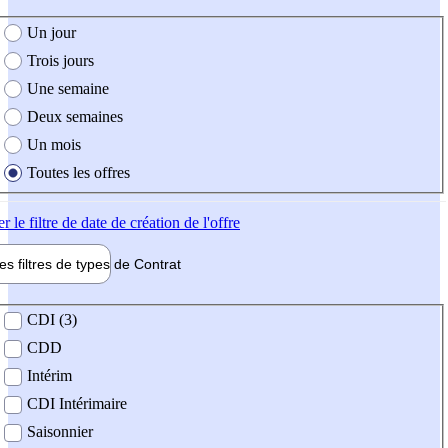
e création de l'offre
Un jour
Trois jours
Une semaine
Deux semaines
Un mois
Toutes les offres
er
le filtre de date de création de l'offre
les filtres de types de
Contrat
de contrat
CDI (3)
CDD
Intérim
CDI Intérimaire
Saisonnier