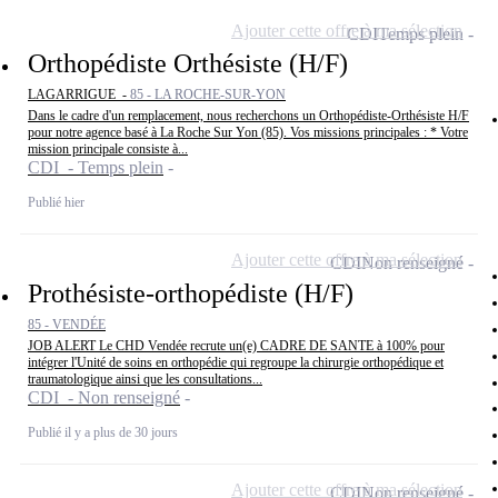
Ajouter cette offre à ma sélection
CDI
Temps plein
Orthopédiste Orthésiste (H/F)
LAGARRIGUE -
85 - LA ROCHE-SUR-YON
Dans le cadre d'un remplacement, nous recherchons un Orthopédiste-Orthésiste H/F
pour notre agence basé à La Roche Sur Yon (85). Vos missions principales : * Votre
mission principale consiste à...
CDI - Temps plein
Publié hier
Ajouter cette offre à ma sélection
CDI
Non renseigné
Prothésiste-orthopédiste (H/F)
85 - VENDÉE
JOB ALERT Le CHD Vendée recrute un(e) CADRE DE SANTE à 100% pour
intégrer l'Unité de soins en orthopédie qui regroupe la chirurgie orthopédique et
traumatologique ainsi que les consultations...
CDI - Non renseigné
Publié il y a plus de 30 jours
Ajouter cette offre à ma sélection
CDI
Non renseigné