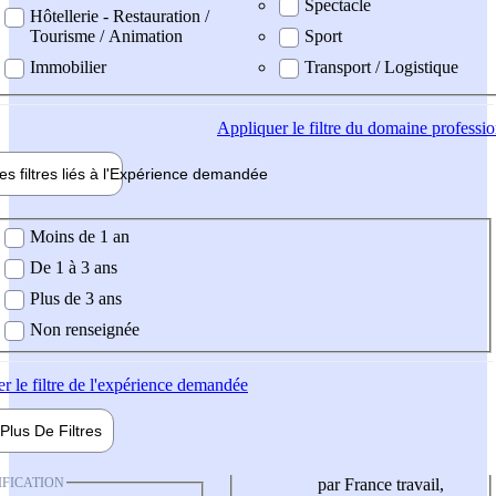
Spectacle
Hôtellerie - Restauration /
Tourisme / Animation
Sport
Immobilier
Transport / Logistique
Appliquer
le filtre du domaine professi
es filtres liés à l'
Expérience
demandée
ience demandée
Moins de 1 an
De 1 à 3 ans
Plus de 3 ans
Non renseignée
er
le filtre de l'expérience demandée
Plus De
Filtres
IFICATION
par France travail,