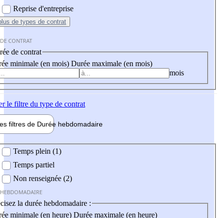
Reprise d'entreprise
plus
de types de contrat
 DE CONTRAT
ée de contrat
ée minimale (en mois)
Durée maximale (en mois)
mois
er
le filtre du type de contrat
les filtres de
Durée hebdo
madaire
 hebdomadaire
Temps plein (1)
Temps partiel
Non renseignée (2)
 HEBDOMADAIRE
cisez la durée hebdomadaire :
ée minimale (en heure)
Durée maximale (en heure)