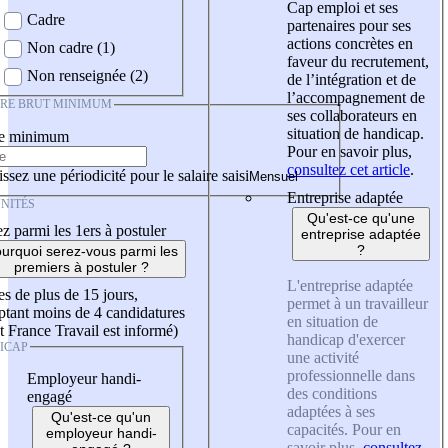
Cap emploi et ses
Cadre
partenaires pour ses
actions concrètes en
Non cadre (1)
faveur du recrutement,
Non renseignée (2)
de l’intégration et de
l’accompagnement de
IRE BRUT MINIMUM
ses collaborateurs en
situation de handicap.
re minimum
Pour en savoir plus,
consultez cet article
.
ssez une périodicité pour le salaire saisi
Entreprise adaptée
NITÉS
Qu'est-ce qu'une
z parmi les 1ers à postuler
entreprise adaptée
?
urquoi serez-vous parmi les
premiers à postuler ?
L'entreprise adaptée
es de plus de 15 jours,
permet à un travailleur
tant moins de 4 candidatures
en situation de
t France Travail est informé)
handicap d'exercer
ICAP
une activité
professionnelle dans
Employeur handi-
des conditions
engagé
adaptées à ses
Qu'est-ce qu'un
capacités. Pour en
employeur handi-
savoir plus,
consultez