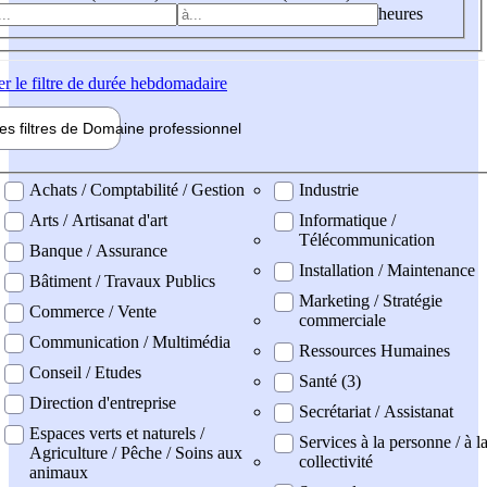
heures
er
le filtre de durée hebdomadaire
les filtres de
Domaine pro
fessionnel
ne professionel
Achats / Comptabilité / Gestion
Industrie
Arts / Artisanat d'art
Informatique /
Télécommunication
Banque / Assurance
Installation / Maintenance
Bâtiment / Travaux Publics
Marketing / Stratégie
Commerce / Vente
commerciale
Communication / Multimédia
Ressources Humaines
Conseil / Etudes
Santé (3)
Direction d'entreprise
Secrétariat / Assistanat
Espaces verts et naturels /
Services à la personne / à l
Agriculture / Pêche / Soins aux
collectivité
animaux