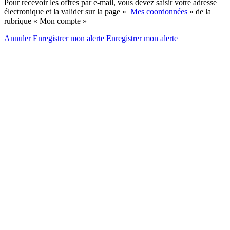
Pour recevoir les offres par e-mail, vous devez saisir votre adresse
électronique et la valider sur la page «
Mes coordonnées
» de la
rubrique « Mon compte »
Annuler
Enregistrer mon alerte
Enregistrer
mon alerte