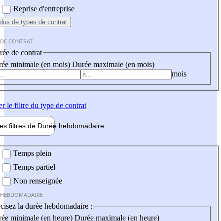
Reprise d'entreprise
plus
de types de contrat
 DE CONTRAT
ée de contrat
ée minimale (en mois)
Durée maximale (en mois)
mois
er
le filtre du type de contrat
les filtres de
Durée hebdo
madaire
 hebdomadaire
Temps plein
Temps partiel
Non renseignée
 HEBDOMADAIRE
cisez la durée hebdomadaire :
ée minimale (en heure)
Durée maximale (en heure)