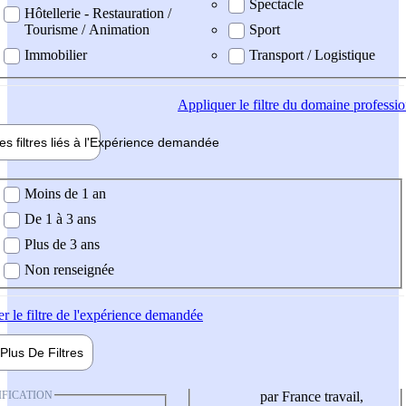
Spectacle
Hôtellerie - Restauration /
Tourisme / Animation
Sport
Immobilier
Transport / Logistique
Appliquer
le filtre du domaine professi
es filtres liés à l'
Expérience
demandée
ience demandée
Moins de 1 an
De 1 à 3 ans
Plus de 3 ans
Non renseignée
er
le filtre de l'expérience demandée
Plus De
Filtres
IFICATION
par France travail,