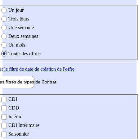
e création de l'offre
Un jour
Trois jours
Une semaine
Deux semaines
Un mois
Toutes les offres
er
le filtre de date de création de l'offre
les filtres de types de
Contrat
de contrat
CDI
CDD
Intérim
CDI Intérimaire
Saisonnier