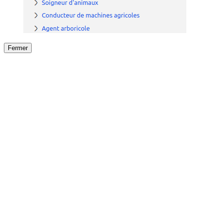
Fermer
Fermer
le détail de l'offre
/
Offre
sur
Offre précéden