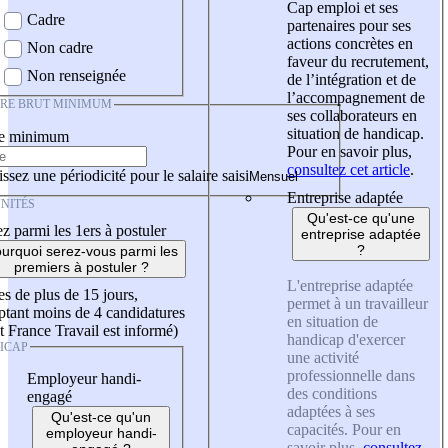
Cap emploi et ses
Cadre
partenaires pour ses
actions concrètes en
Non cadre
faveur du recrutement,
Non renseignée
de l’intégration et de
l’accompagnement de
IRE BRUT MINIMUM
ses collaborateurs en
situation de handicap.
re minimum
Pour en savoir plus,
consultez cet article
.
ssez une périodicité pour le salaire saisi
Entreprise adaptée
NITÉS
Qu'est-ce qu'une
z parmi les 1ers à postuler
entreprise adaptée
?
urquoi serez-vous parmi les
premiers à postuler ?
L'entreprise adaptée
es de plus de 15 jours,
permet à un travailleur
tant moins de 4 candidatures
en situation de
t France Travail est informé)
handicap d'exercer
ICAP
une activité
professionnelle dans
Employeur handi-
des conditions
engagé
adaptées à ses
Qu'est-ce qu'un
capacités. Pour en
employeur handi-
savoir plus,
consultez