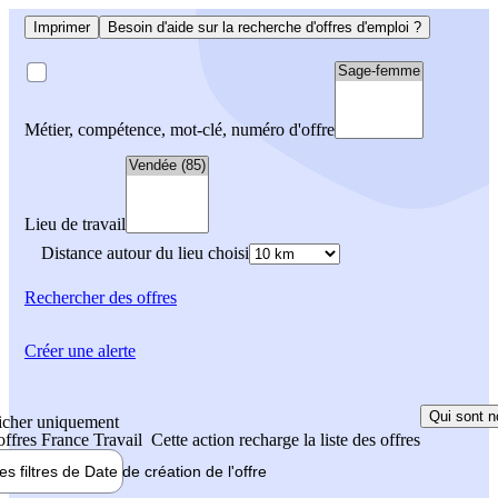
Imprimer
Besoin d'aide sur la recherche d'offres d'emploi ?
Métier, compétence, mot-clé, numéro d'offre
Lieu de travail
Distance autour du lieu choisi
Rechercher
des offres
Créer une alerte
Qui sont n
icher uniquement
 offres France Travail
Cette action recharge la liste des offres
les filtres de
Date de création
de l'offre