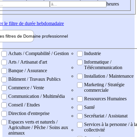
heures
er
le filtre de durée hebdomadaire
les filtres de
Domaine pro
fessionnel
ne professionel
Achats / Comptabilité / Gestion
Industrie
Arts / Artisanat d'art
Informatique /
Télécommunication
Banque / Assurance
Installation / Maintenance
Bâtiment / Travaux Publics
Marketing / Stratégie
Commerce / Vente
commerciale
Communication / Multimédia
Ressources Humaines
Conseil / Etudes
Santé
Direction d'entreprise
Secrétariat / Assistanat
Espaces verts et naturels /
Services à la personne / à l
Agriculture / Pêche / Soins aux
collectivité
animaux