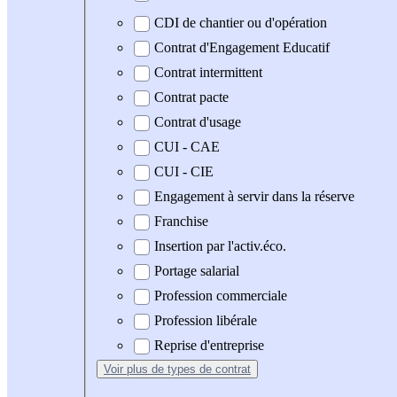
CDI de chantier ou d'opération
Contrat d'Engagement Educatif
Contrat intermittent
Contrat pacte
Contrat d'usage
CUI - CAE
CUI - CIE
Engagement à servir dans la réserve
Franchise
Insertion par l'activ.éco.
Portage salarial
Profession commerciale
Profession libérale
Reprise d'entreprise
Voir plus
de types de contrat