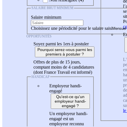
de
l
SALAIRE BRUT MINIMUM
se
si
Salaire minimum
Po
co
Choisissez une périodicité pour le salaire saisi
En
OPPORTUNITÉS
Soyez parmi les 1ers à postuler
Pourquoi serez-vous parmi les
premiers à postuler ?
L'
Offres de plus de 15 jours,
pe
comptant moins de 4 candidatures
en
(dont France Travail est informé)
ha
HANDICAP
un
pr
Employeur handi-
de
engagé
ad
Qu'est-ce qu'un
ca
employeur handi-
sa
engagé ?
le
Un employeur handi-
engagé est un
employeur reconnu