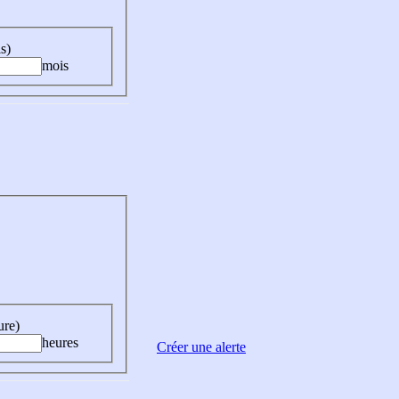
s)
mois
ure)
heures
Créer une alerte