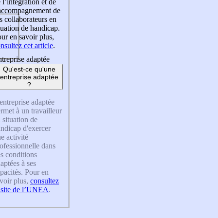
 l’intégration et de
’accompagnement de
s collaborateurs en
tuation de handicap.
ur en savoir plus,
nsultez cet article
.
treprise adaptée
Qu'est-ce qu'une
entreprise adaptée
?
entreprise adaptée
rmet à un travailleur
 situation de
ndicap d'exercer
e activité
ofessionnelle dans
s conditions
aptées à ses
pacités. Pour en
voir plus,
consultez
 site de l’UNEA
.