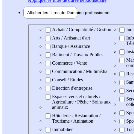
Appliquer
le filtre de durée hebdomadaire
Afficher les filtres de
Domaine pro
fessionnel
Domaine professionel
Achats / Comptabilité / Gestion
Indu
Arts / Artisanat d'art
Info
Tél
Banque / Assurance
Inst
Bâtiment / Travaux Publics
Mark
Commerce / Vente
com
Communication / Multimédia
Res
Conseil / Etudes
Sant
Direction d'entreprise
Secr
Espaces verts et naturels /
Serv
Agriculture / Pêche / Soins aux
coll
animaux
Spe
Hôtellerie - Restauration /
Tourisme / Animation
Spo
Immobilier
Tran