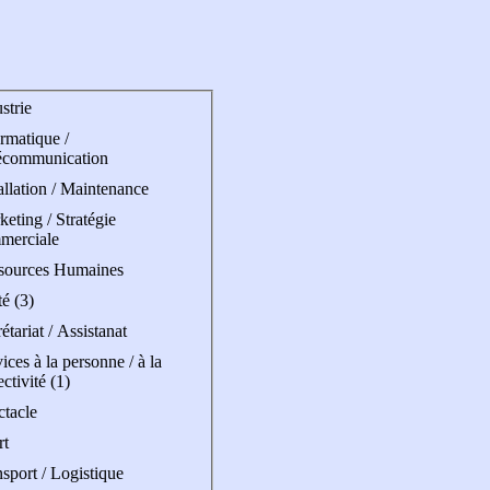
strie
rmatique /
écommunication
allation / Maintenance
eting / Stratégie
merciale
sources Humaines
é (3)
étariat / Assistanat
ices à la personne / à la
ectivité (1)
ctacle
rt
sport / Logistique