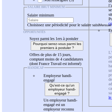
de
l
SALAIRE BRUT MINIMUM
se
si
Salaire minimum
Po
co
Choisissez une périodicité pour le salaire saisi
En
OPPORTUNITÉS
Soyez parmi les 1ers à postuler
Pourquoi serez-vous parmi les
premiers à postuler ?
L'
Offres de plus de 15 jours,
pe
comptant moins de 4 candidatures
en
(dont France Travail est informé)
ha
HANDICAP
un
pr
Employeur handi-
de
engagé
ad
Qu'est-ce qu'un
ca
employeur handi-
sa
engagé ?
le
Un employeur handi-
engagé est un
employeur reconnu