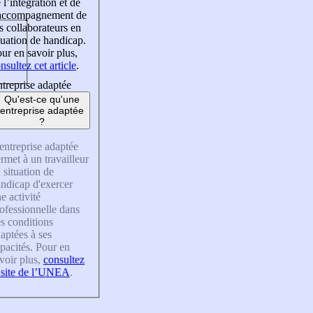
 l’intégration et de
’accompagnement de
s collaborateurs en
tuation de handicap.
ur en savoir plus,
nsultez cet article
.
treprise adaptée
Qu'est-ce qu'une
entreprise adaptée
?
entreprise adaptée
rmet à un travailleur
 situation de
ndicap d'exercer
e activité
ofessionnelle dans
s conditions
aptées à ses
pacités. Pour en
voir plus,
consultez
 site de l’UNEA
.