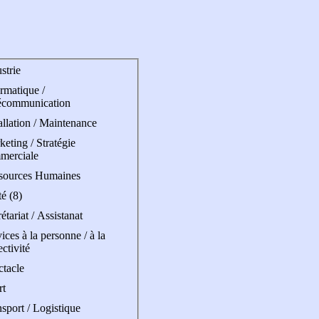
strie
rmatique /
écommunication
allation / Maintenance
eting / Stratégie
merciale
sources Humaines
é (8)
étariat / Assistanat
ices à la personne / à la
ectivité
ctacle
rt
sport / Logistique