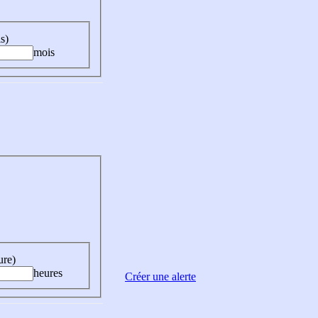
s)
mois
ure)
heures
Créer une alerte