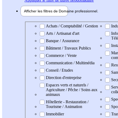
Appliquer
le filtre de durée hebdomadaire
Afficher les filtres de
Domaine pro
fessionnel
Domaine professionel
Achats / Comptabilité / Gestion
Indu
Arts / Artisanat d'art
Info
Tél
Banque / Assurance
Inst
Bâtiment / Travaux Publics
Mark
Commerce / Vente
com
Communication / Multimédia
Res
Conseil / Etudes
Sant
Direction d'entreprise
Secr
Espaces verts et naturels /
Serv
Agriculture / Pêche / Soins aux
coll
animaux
Spe
Hôtellerie - Restauration /
Tourisme / Animation
Spo
Immobilier
Tran