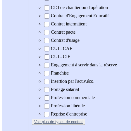
CDI de chantier ou d'opération
Contrat d'Engagement Educatif
Contrat intermittent
Contrat pacte
Contrat d'usage
CUI - CAE
CUI - CIE
Engagement à servir dans la réserve
Franchise
Insertion par l'activ.éco.
Portage salarial
Profession commerciale
Profession libérale
Reprise d'entreprise
Voir plus
de types de contrat