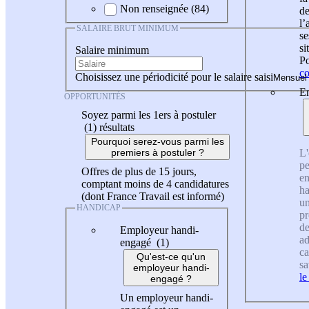
Non renseignée (84)
de
l
SALAIRE BRUT MINIMUM
se
si
Salaire minimum
Po
co
Choisissez une périodicité pour le salaire saisi
En
OPPORTUNITÉS
Soyez parmi les 1ers à postuler
(1)
résultats
Pourquoi serez-vous parmi les
L'
premiers à postuler ?
pe
Offres de plus de 15 jours,
en
comptant moins de 4 candidatures
ha
(dont France Travail est informé)
un
HANDICAP
pr
de
Employeur handi-
ad
engagé (1)
ca
Qu'est-ce qu'un
sa
employeur handi-
le
engagé ?
Un employeur handi-