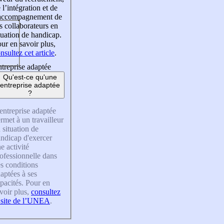
 l’intégration et de
’accompagnement de
s collaborateurs en
tuation de handicap.
ur en savoir plus,
nsultez cet article
.
treprise adaptée
Qu'est-ce qu'une
entreprise adaptée
?
entreprise adaptée
rmet à un travailleur
 situation de
ndicap d'exercer
e activité
ofessionnelle dans
s conditions
aptées à ses
pacités. Pour en
voir plus,
consultez
 site de l’UNEA
.