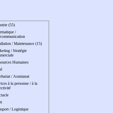
strie (55)
rmatique /
écommunication
allation / Maintenance (15)
eting / Stratégie
merciale
sources Humaines
té
étariat / Assistanat
ices à la personne / à la
ectivité
ctacle
rt
sport / Logistique