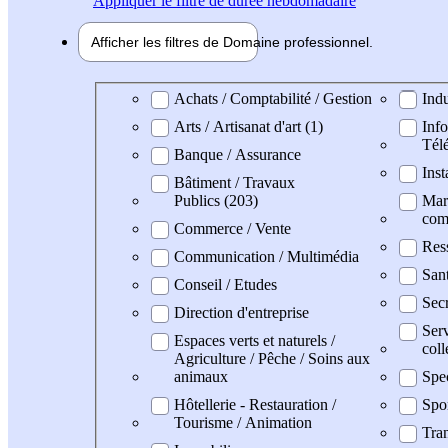
Appliquer
le filtre de durée hebdomadaire
Afficher les filtres de
Domaine pro
fessionnel
Domaine professionel
Achats / Comptabilité / Gestion
Indu
Arts / Artisanat d'art (1)
Info
Tél
Banque / Assurance
Inst
Bâtiment / Travaux
Publics (203)
Mark
com
Commerce / Vente
Res
Communication / Multimédia
San
Conseil / Etudes
Secr
Direction d'entreprise
Serv
Espaces verts et naturels /
coll
Agriculture / Pêche / Soins aux
animaux
Spe
Hôtellerie - Restauration /
Spo
Tourisme / Animation
Tran