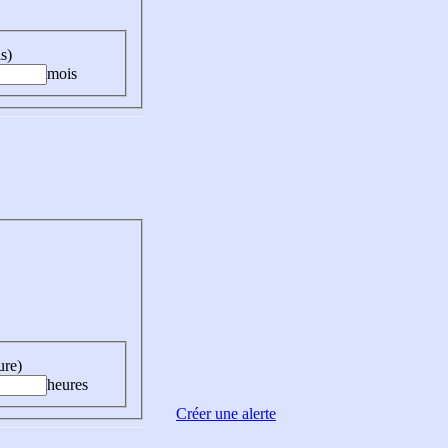
s)
mois
ure)
heures
Créer une alerte