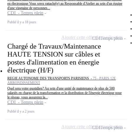
en électronique Vous serez rattaché(e) au Responsable d'Atelier au sein d'un équipe
d'une vingtaine de personnes...
CDI - Temps plein
Publié il y a 18 jours
Ajouter cette offre à ma sélection
CDI
Temps plein
Chargé de Travaux/Maintenance
HAUTE TENSION sur câbles et
postes d'alimentation en énergie
électrique (H/F)
REGIE AUTONOME DES TRANSPORTS PARISIENS -
75 - PARIS 12E
ARRONDISSEMENT
Quel sera votre quotidien? Au sein d'une unité de maintenance de plus de 500
salariés en charge de la transformation et la distribution de l'énergie électrique pour
le réseau, vous assurerez la...
CDI - Temps plein
Publié il y a 2 jours
Ajouter cette offre à ma sélection
CDI
Temps plein