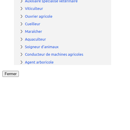
Fermer
Fermer
le détail de l'offre
/
Offre
sur
Offre précéden