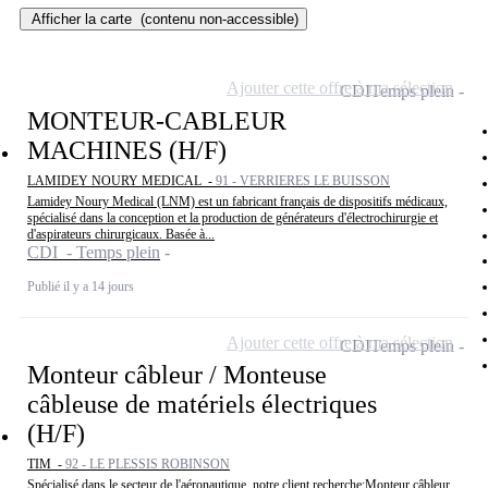
Afficher la carte
(contenu non-accessible)
Ajouter cette offre à ma sélection
CDI
Temps plein
MONTEUR-CABLEUR
MACHINES (H/F)
LAMIDEY NOURY MEDICAL -
91 - VERRIERES LE BUISSON
Lamidey Noury Medical (LNM) est un fabricant français de dispositifs médicaux,
spécialisé dans la conception et la production de générateurs d'électrochirurgie et
d'aspirateurs chirurgicaux. Basée à...
CDI - Temps plein
Publié il y a 14 jours
Ajouter cette offre à ma sélection
CDI
Temps plein
Monteur câbleur / Monteuse
câbleuse de matériels électriques
(H/F)
TIM -
92 - LE PLESSIS ROBINSON
Spécialisé dans le secteur de l'aéronautique, notre client recherche:Monteur câbleur