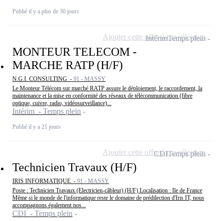
Publié il y a plus de 30 jours
Ajouter cette offre à ma sélection
Intérim
Temps plein
MONTEUR TELECOM -
MARCHE RATP (H/F)
N.G.I. CONSULTING -
91 - MASSY
Le Monteur Télécom sur marché RATP assure le déploiement, le raccordement, la
maintenance et la mise en conformité des réseaux de télécommunication (fibre
optique, cuivre, radio, vidéosurveillance)...
Intérim - Temps plein
Publié il y a 21 jours
Ajouter cette offre à ma sélection
CDI
Temps plein
Technicien Travaux (H/F)
IRIS INFORMATIQUE -
91 - MASSY
Poste : Technicien Travaux (Electricien-câbleur) (H/F) Localisation : Ile de France
Même si le monde de l'informatique reste le domaine de prédilection d'Iris IT, nous
accompagnons également nos...
CDI - Temps plein