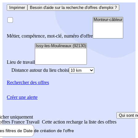
Imprimer
Besoin d'aide sur la recherche d'offres d'emploi ?
Métier, compétence, mot-clé, numéro d'offre
Lieu de travail
Distance autour du lieu choisi
Rechercher
des offres
Créer une alerte
Qui sont n
icher uniquement
 offres France Travail
Cette action recharge la liste des offres
les filtres de
Date de création
de l'offre