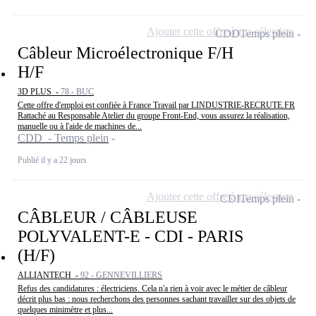
Ajouter cette offre à ma sélection
CDD
Temps plein
Câbleur Microélectronique F/H
H/F
3D PLUS -
78 - BUC
Cette offre d'emploi est confiée à France Travail par LINDUSTRIE-RECRUTE.FR
Rattaché au Responsable Atelier du groupe Front-End, vous assurez la réalisation,
manuelle ou à l'aide de machines de...
CDD - Temps plein
Publié il y a 22 jours
Ajouter cette offre à ma sélection
CDI
Temps plein
CÂBLEUR / CÂBLEUSE
POLYVALENT-E - CDI - PARIS
(H/F)
ALLIANTECH -
92 - GENNEVILLIERS
Refus des candidatures : électriciens. Cela n'a rien à voir avec le métier de câbleur
décrit plus bas : nous recherchons des personnes sachant travailler sur des objets de
quelques minimètre et plus...