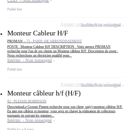
CDD - Non renseigné
Publié hier
Ajouter cette offre à ma sélection
Intérim
Non renseigné
Monteur Cableur H/F
PROMAN -
75 - PARIS 10E ARRONDISSEMENT
POSTE : Monteur Cableur H/F DESCRIPTION : Votre agence PROMAN
recherche pour l'un de ses clients un Monteur câbleur H/F. Description du poste :
Nous recherchons un électricien qualifié pour...
Intérim - Non renseigné
Publié hier
Ajouter cette offre à ma sélection
Intérim
Non renseigné
Monteur câbleur h/f (H/F)
92 - PLESSIS-ROBINSON
DescriptionLe Groupe Piment recherche pour son client, un(e) monteur-câbleur H/F.
En tant que câbleur et monteur, vous avez en charge la réalisation de collecteurs
tournants en suivant les gammes...
Intérim - Non renseigné
Publié il y a 8 jours