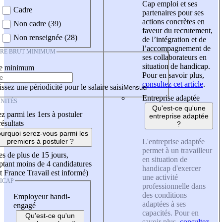
Cap emploi et ses
Cadre
partenaires pour ses
actions concrètes en
Non cadre (39)
faveur du recrutement,
Non renseignée (28)
de l’intégration et de
l’accompagnement de
IRE BRUT MINIMUM
ses collaborateurs en
situation de handicap.
re minimum
Pour en savoir plus,
consultez cet article
.
ssez une périodicité pour le salaire saisi
Entreprise adaptée
NITÉS
Qu'est-ce qu'une
z parmi les 1ers à postuler
entreprise adaptée
résultats
?
urquoi serez-vous parmi les
L'entreprise adaptée
premiers à postuler ?
permet à un travailleur
es de plus de 15 jours,
en situation de
tant moins de 4 candidatures
handicap d'exercer
t France Travail est informé)
une activité
ICAP
professionnelle dans
des conditions
Employeur handi-
adaptées à ses
engagé
capacités. Pour en
Qu'est-ce qu'un
savoir plus,
consultez