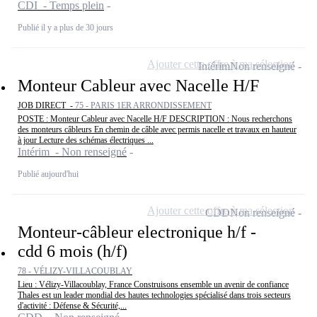
CDI - Temps plein
Publié il y a plus de 30 jours
Ajouter cette offre à ma sélection
Intérim
Non renseigné
Monteur Cableur avec Nacelle H/F
JOB DIRECT -
75 - PARIS 1ER ARRONDISSEMENT
POSTE : Monteur Cableur avec Nacelle H/F DESCRIPTION : Nous recherchons
des monteurs câbleurs En chemin de câble avec permis nacelle et travaux en hauteur
à jour Lecture des schémas électriques ...
Intérim - Non renseigné
Publié aujourd'hui
Ajouter cette offre à ma sélection
CDD
Non renseigné
Monteur-câbleur electronique h/f -
cdd 6 mois (h/f)
78 - VÉLIZY-VILLACOUBLAY
Lieu : Vélizy-Villacoublay, France Construisons ensemble un avenir de confiance
Thales est un leader mondial des hautes technologies spécialisé dans trois secteurs
d'activité : Défense & Sécurité,...