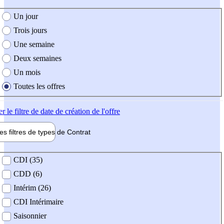
e création de l'offre
Un jour
Trois jours
Une semaine
Deux semaines
Un mois
Toutes les offres
er
le filtre de date de création de l'offre
les filtres de types de
Contrat
de contrat
CDI (35)
CDD (6)
Intérim (26)
CDI Intérimaire
Saisonnier