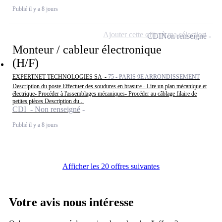
Publié il y a 8 jours
Ajouter cette offre à ma sélection
CDI
Non renseigné
Monteur / cableur électronique
(H/F)
EXPERTNET TECHNOLOGIES SA -
75 - PARIS 9E ARRONDISSEMENT
Description du poste Effectuer des soudures en brasure - Lire un plan mécanique et
électrique- Procéder à l'assemblages mécaniques- Procéder au câblage filaire de
petites pièces Description du...
CDI - Non renseigné
Publié il y a 8 jours
Afficher les 20 offres suivantes
Votre avis nous intéresse