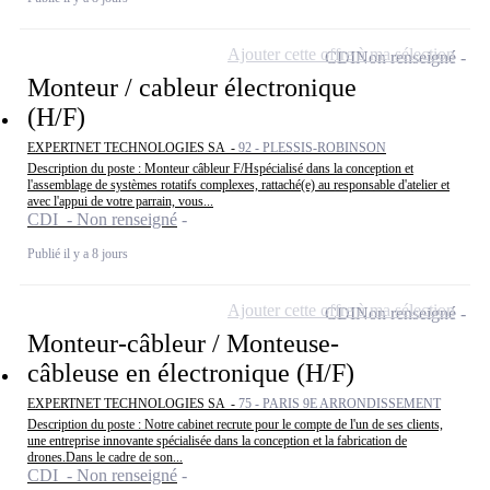
Ajouter cette offre à ma sélection
CDI
Non renseigné
Monteur / cableur électronique
(H/F)
EXPERTNET TECHNOLOGIES SA -
92 - PLESSIS-ROBINSON
Description du poste : Monteur câbleur F/Hspécialisé dans la conception et
l'assemblage de systèmes rotatifs complexes, rattaché(e) au responsable d'atelier et
avec l'appui de votre parrain, vous...
CDI - Non renseigné
Publié il y a 8 jours
Ajouter cette offre à ma sélection
CDI
Non renseigné
Monteur-câbleur / Monteuse-
câbleuse en électronique (H/F)
EXPERTNET TECHNOLOGIES SA -
75 - PARIS 9E ARRONDISSEMENT
Description du poste : Notre cabinet recrute pour le compte de l'un de ses clients,
une entreprise innovante spécialisée dans la conception et la fabrication de
drones.Dans le cadre de son...
CDI - Non renseigné