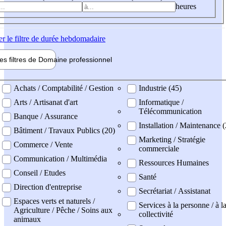
heures
er
le filtre de durée hebdomadaire
les filtres de
Domaine pro
fessionnel
ne professionel
Achats / Comptabilité / Gestion
Industrie (45)
Arts / Artisanat d'art
Informatique /
Télécommunication
Banque / Assurance
Installation / Maintenance (
Bâtiment / Travaux Publics (20)
Marketing / Stratégie
Commerce / Vente
commerciale
Communication / Multimédia
Ressources Humaines
Conseil / Etudes
Santé
Direction d'entreprise
Secrétariat / Assistanat
Espaces verts et naturels /
Services à la personne / à l
Agriculture / Pêche / Soins aux
collectivité
animaux