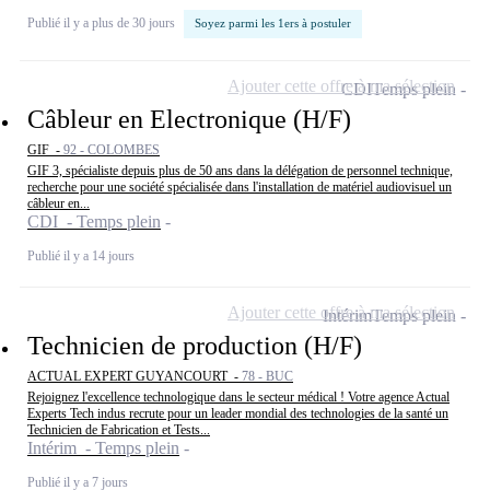
Publié il y a plus de 30 jours
Soyez parmi les 1ers à postuler
Ajouter cette offre à ma sélection
CDI
Temps plein
Câbleur en Electronique (H/F)
GIF -
92 - COLOMBES
GIF 3, spécialiste depuis plus de 50 ans dans la délégation de personnel technique,
recherche pour une société spécialisée dans l'installation de matériel audiovisuel un
câbleur en...
CDI - Temps plein
Publié il y a 14 jours
Ajouter cette offre à ma sélection
Intérim
Temps plein
Technicien de production (H/F)
ACTUAL EXPERT GUYANCOURT -
78 - BUC
Rejoignez l'excellence technologique dans le secteur médical ! Votre agence Actual
Experts Tech indus recrute pour un leader mondial des technologies de la santé un
Technicien de Fabrication et Tests...
Intérim - Temps plein
Publié il y a 7 jours