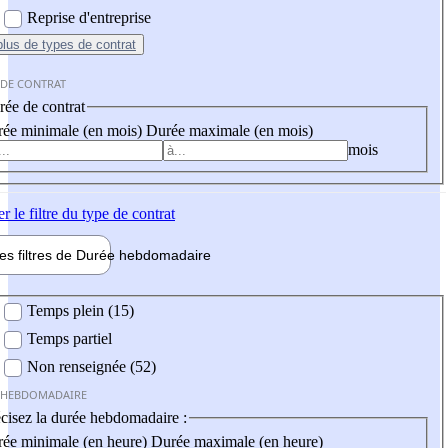
Reprise d'entreprise
plus
de types de contrat
 DE CONTRAT
ée de contrat
ée minimale (en mois)
Durée maximale (en mois)
mois
er
le filtre du type de contrat
les filtres de
Durée hebdo
madaire
 hebdomadaire
Temps plein (15)
Temps partiel
Non renseignée (52)
 HEBDOMADAIRE
cisez la durée hebdomadaire :
ée minimale (en heure)
Durée maximale (en heure)