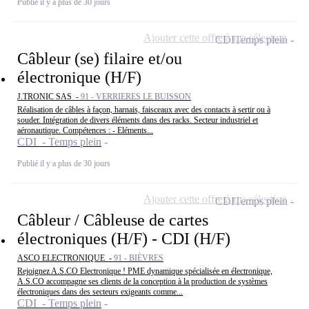
Publié il y a plus de 30 jours
Ajouter cette offre à ma sélection
CDI
Temps plein
Câbleur (se) filaire et/ou
électronique (H/F)
J.TRONIC SAS -
91 - VERRIERES LE BUISSON
Réalisation de câbles à façon, harnais, faisceaux avec des contacts à sertir ou à
souder. Intégration de divers éléments dans des racks. Secteur industriel et
aéronautique. Compétences : - Eléments...
CDI - Temps plein
Publié il y a plus de 30 jours
Ajouter cette offre à ma sélection
CDI
Temps plein
Câbleur / Câbleuse de cartes
électroniques (H/F) - CDI (H/F)
ASCO ELECTRONIQUE -
91 - BIÈVRES
Rejoignez A.S.CO Electronique ! PME dynamique spécialisée en électronique,
A.S.CO accompagne ses clients de la conception à la production de systèmes
électroniques dans des secteurs exigeants comme...
CDI - Temps plein