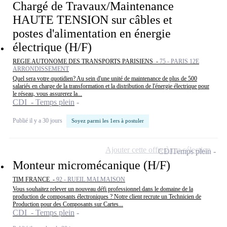
Chargé de Travaux/Maintenance
HAUTE TENSION sur câbles et
postes d'alimentation en énergie
électrique (H/F)
REGIE AUTONOME DES TRANSPORTS PARISIENS -
75 - PARIS 12E
ARRONDISSEMENT
Quel sera votre quotidien? Au sein d'une unité de maintenance de plus de 500
salariés en charge de la transformation et la distribution de l'énergie électrique pour
le réseau, vous assurerez la...
CDI - Temps plein
Publié il y a 30 jours
Soyez parmi les 1ers à postuler
Ajouter cette offre à ma sélection
CDI
Temps plein
Monteur micromécanique (H/F)
TIM FRANCE -
92 - RUEIL MALMAISON
Vous souhaitez relever un nouveau défi professionnel dans le domaine de la
production de composants électroniques ? Notre client recrute un Technicien de
Production pour des Composants sur Cartes...
CDI - Temps plein