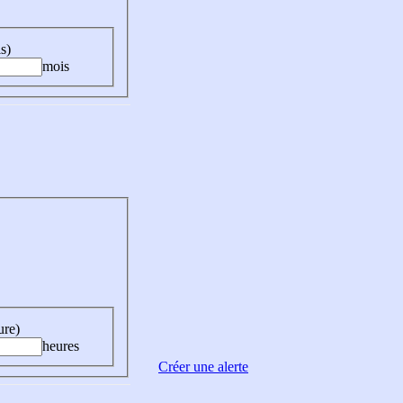
s)
mois
ure)
heures
Créer une alerte