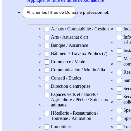
Appliquer
le filtre de durée hebdomadaire
Afficher les filtres de
Domaine pro
fessionnel
Domaine professionel
Achats / Comptabilité / Gestion
Indu
Arts / Artisanat d'art
Info
Tél
Banque / Assurance
Inst
Bâtiment / Travaux Publics (7)
Mark
Commerce / Vente
com
Communication / Multimédia
Res
Conseil / Etudes
San
Direction d'entreprise
Secr
Espaces verts et naturels /
Serv
Agriculture / Pêche / Soins aux
coll
animaux
Spec
Hôtellerie - Restauration /
Tourisme / Animation
Spo
Immobilier
Tran