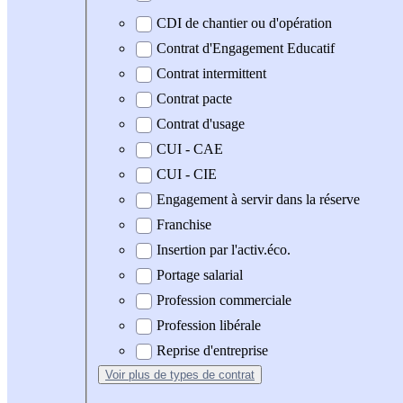
CDI de chantier ou d'opération
Contrat d'Engagement Educatif
Contrat intermittent
Contrat pacte
Contrat d'usage
CUI - CAE
CUI - CIE
Engagement à servir dans la réserve
Franchise
Insertion par l'activ.éco.
Portage salarial
Profession commerciale
Profession libérale
Reprise d'entreprise
Voir plus
de types de contrat