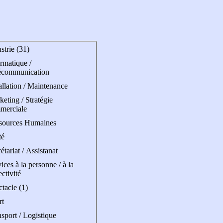
strie (31)
rmatique /
écommunication
allation / Maintenance
eting / Stratégie
merciale
sources Humaines
té
étariat / Assistanat
ices à la personne / à la
ectivité
tacle (1)
rt
sport / Logistique