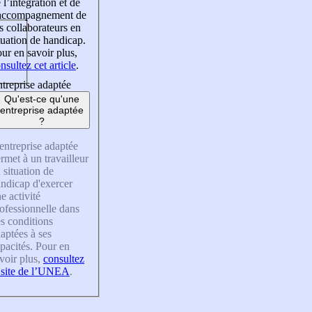
 l’intégration et de
’accompagnement de
s collaborateurs en
tuation de handicap.
ur en savoir plus,
nsultez cet article
.
treprise adaptée
Qu'est-ce qu'une
entreprise adaptée
?
entreprise adaptée
rmet à un travailleur
 situation de
ndicap d'exercer
e activité
ofessionnelle dans
s conditions
aptées à ses
pacités. Pour en
voir plus,
consultez
 site de l’UNEA
.