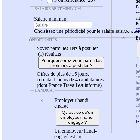
de
l
SALAIRE BRUT MINIMUM
se
si
Salaire minimum
Po
co
Choisissez une périodicité pour le salaire saisi
En
OPPORTUNITÉS
Soyez parmi les 1ers à postuler
(1)
résultats
Pourquoi serez-vous parmi les
L'
premiers à postuler ?
pe
Offres de plus de 15 jours,
en
comptant moins de 4 candidatures
ha
(dont France Travail est informé)
un
HANDICAP
pr
de
Employeur handi-
ad
engagé
ca
Qu'est-ce qu'un
sa
employeur handi-
le
engagé ?
Un employeur handi-
engagé est un