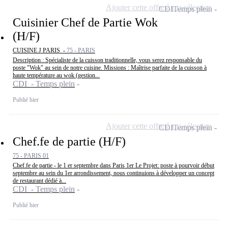
Ajouter cette offre à ma sélection
CDI
Temps plein
Cuisinier Chef de Partie Wok
(H/F)
CUISINE J PARIS -
75 - PARIS
Description : Spécialiste de la cuisson traditionnelle, vous serez responsable du
poste "Wok" au sein de notre cuisine. Missions : Maîtrise parfaite de la cuisson à
haute température au wok (gestion...
CDI - Temps plein
Publié hier
Ajouter cette offre à ma sélection
CDI
Temps plein
Chef.fe de partie (H/F)
75 - PARIS 01
Chef.fe de partie - le 1 er septembre dans Paris 1er Le Projet: poste à pourvoir début
septembre au sein du 1er arrondissement, nous continuions à développer un concept
de restaurant dédié à...
CDI - Temps plein
Publié hier