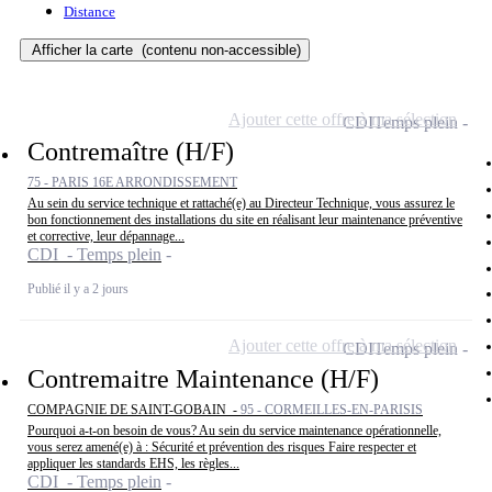
Distance
Afficher la carte
(contenu non-accessible)
Ajouter cette offre à ma sélection
CDI
Temps plein
Contremaître (H/F)
75 - PARIS 16E ARRONDISSEMENT
Au sein du service technique et rattaché(e) au Directeur Technique, vous assurez le
bon fonctionnement des installations du site en réalisant leur maintenance préventive
et corrective, leur dépannage...
CDI - Temps plein
Publié il y a 2 jours
Ajouter cette offre à ma sélection
CDI
Temps plein
Contremaitre Maintenance (H/F)
COMPAGNIE DE SAINT-GOBAIN -
95 - CORMEILLES-EN-PARISIS
Pourquoi a-t-on besoin de vous? Au sein du service maintenance opérationnelle,
vous serez amené(e) à : Sécurité et prévention des risques Faire respecter et
appliquer les standards EHS, les règles...
CDI - Temps plein