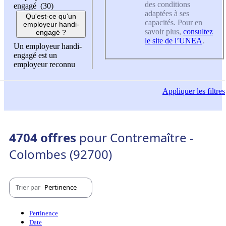
des conditions
engagé (30)
adaptées à ses
Qu'est-ce qu'un
capacités. Pour en
employeur handi-
savoir plus,
consultez
engagé ?
le site de l’UNEA
.
Un employeur handi-
engagé est un
employeur reconnu
Appliquer
les filtres
4704 offres
pour Contremaître -
Colombes (92700)
Trier par
Pertinence
Pertinence
Date