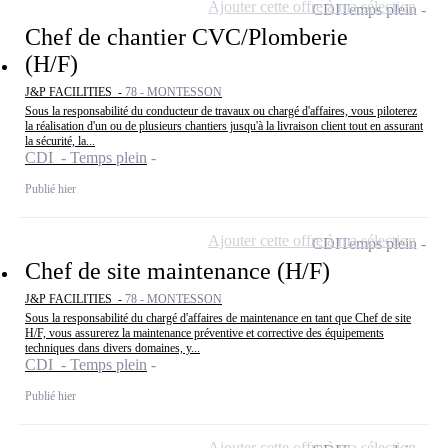
Ajouter cette offre à ma sélection
CDI
Temps plein
Chef de chantier CVC/Plomberie
(H/F)
J&P FACILITIES -
78 - MONTESSON
Sous la responsabilité du conducteur de travaux ou chargé d'affaires, vous piloterez
la réalisation d'un ou de plusieurs chantiers jusqu'à la livraison client tout en assurant
la sécurité, la...
CDI - Temps plein
Publié hier
Ajouter cette offre à ma sélection
CDI
Temps plein
Chef de site maintenance (H/F)
J&P FACILITIES -
78 - MONTESSON
Sous la responsabilité du chargé d'affaires de maintenance en tant que Chef de site
H/F, vous assurerez la maintenance préventive et corrective des équipements
techniques dans divers domaines, y...
CDI - Temps plein
Publié hier
Ajouter cette offre à ma sélection