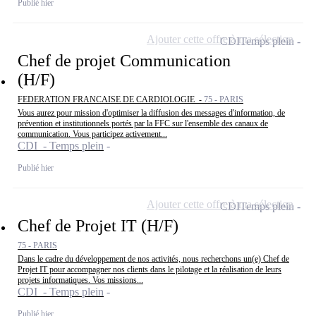
Publié hier
Ajouter cette offre à ma sélection
CDI
Temps plein
Chef de projet Communication
(H/F)
FEDERATION FRANCAISE DE CARDIOLOGIE -
75 - PARIS
Vous aurez pour mission d'optimiser la diffusion des messages d'information, de
prévention et institutionnels portés par la FFC sur l'ensemble des canaux de
communication. Vous participez activement...
CDI - Temps plein
Publié hier
Ajouter cette offre à ma sélection
CDI
Temps plein
Chef de Projet IT (H/F)
75 - PARIS
Dans le cadre du développement de nos activités, nous recherchons un(e) Chef de
Projet IT pour accompagner nos clients dans le pilotage et la réalisation de leurs
projets informatiques. Vos missions...
CDI - Temps plein
Publié hier