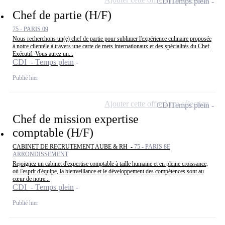
CDI
Temps plein
Chef de partie (H/F)
75 - PARIS 09
Nous recherchons un(e) chef de partie pour sublimer l'expérience culinaire proposée
à notre clientèle à travers une carte de mets internationaux et des spécialités du Chef
Exécutif. Vous aurez un...
CDI - Temps plein
Publié hier
Ajouter cette offre à ma sélection
CDI
Temps plein
Chef de mission expertise
comptable (H/F)
CABINET DE RECRUTEMENT AUBE & RH -
75 - PARIS 8E
ARRONDISSEMENT
Rejoignez un cabinet d'expertise comptable à taille humaine et en pleine croissance,
où l'esprit d'équipe, la bienveillance et le développement des compétences sont au
cœur de notre...
CDI - Temps plein
Publié hier