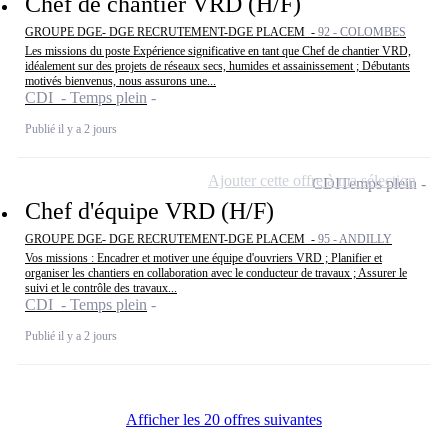
Chef de chantier VRD (H/F)
GROUPE DGE- DGE RECRUTEMENT-DGE PLACEM -
92 - COLOMBES
Les missions du poste Expérience significative en tant que Chef de chantier VRD,
idéalement sur des projets de réseaux secs, humides et assainissement ; Débutants
motivés bienvenus, nous assurons une...
CDI - Temps plein
Publié il y a 2 jours
Ajouter cette offre à ma sélection
CDI
Temps plein
Chef d'équipe VRD (H/F)
GROUPE DGE- DGE RECRUTEMENT-DGE PLACEM -
95 - ANDILLY
Vos missions : Encadrer et motiver une équipe d'ouvriers VRD ; Planifier et
organiser les chantiers en collaboration avec le conducteur de travaux ; Assurer le
suivi et le contrôle des travaux...
CDI - Temps plein
Publié il y a 2 jours
Afficher les 20 offres suivantes