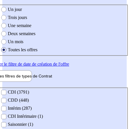
e création de l'offre
Un jour
Trois jours
Une semaine
Deux semaines
Un mois
Toutes les offres
er
le filtre de date de création de l'offre
les filtres de types de
Contrat
de contrat
CDI (3791)
CDD (448)
Intérim (287)
CDI Intérimaire (1)
Saisonnier (1)