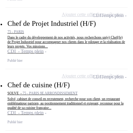
Ajouter cette offre à ma sélection
CDI
Temps plein
Chef de Projet Industriel (H/F)
75 - PARIS
Dans le cadre du développement de nos activités, nous recherchons un(e) Chef(fe)
de Projet Industriel pour accompagner nos clients dans le pilotage et la réalisation de
leurs projets. Vos missions...
CDI - Temps plein
Publié hier
Ajouter cette offre à ma sélection
CDI
Temps plein
Chef de cuisine (H/F)
SOLVE -
75 - PARIS 9E ARRONDISSEMENT
Solvé, cabinet de conseil en recrutement, recherche pour son client, un restaurant
emblématique parisien, au positionnement traditionnel et exigeant, reconnue pour la
qualité de sa cuisine française...
CDI - Temps plein
Publié hier