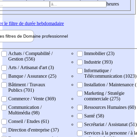
heures
er
le filtre de durée hebdomadaire
les filtres de
Domaine pro
fessionnel
ne professionel
Achats / Comptabilité /
Immobilier (23)
Gestion (556)
Industrie (393)
Arts / Artisanat d'art (3)
Informatique /
Banque / Assurance (25)
Télécommunication (1023)
Bâtiment / Travaux
Installation / Maintenance 
Publics (701)
Marketing / Stratégie
Commerce / Vente (369)
commerciale (275)
Communication /
Ressources Humaines (60)
Multimédia (98)
Santé (58)
Conseil / Etudes (61)
Secrétariat / Assistanat (51)
Direction d'entreprise (37)
Services à la personne / à l