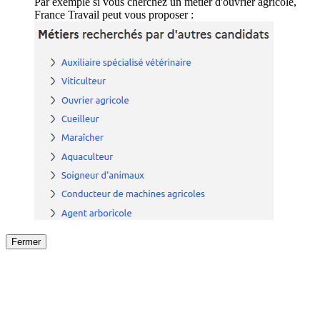
Par exemple si vous cherchez un métier d'ouvrier agricole,
France Travail peut vous proposer :
Fermer
Fermer
le détail de l'offre
/
Offre
sur