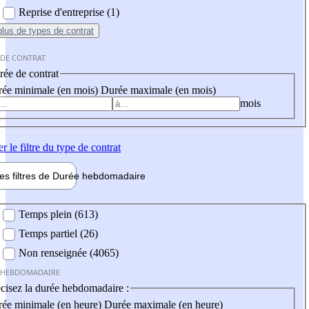
Reprise d'entreprise (1)
plus
de types de contrat
 DE CONTRAT
ée de contrat
ée minimale (en mois)
Durée maximale (en mois)
mois
er
le filtre du type de contrat
les filtres de
Durée hebdo
madaire
 hebdomadaire
Temps plein (613)
Temps partiel (26)
Non renseignée (4065)
 HEBDOMADAIRE
cisez la durée hebdomadaire :
ée minimale (en heure)
Durée maximale (en heure)