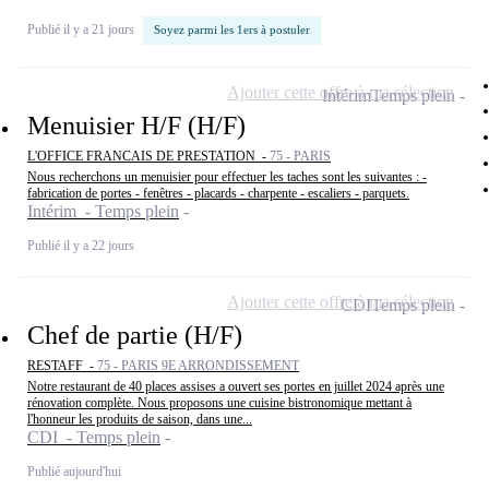
Publié il y a 21 jours
Soyez parmi les 1ers à postuler
Ajouter cette offre à ma sélection
Intérim
Temps plein
Menuisier H/F (H/F)
L'OFFICE FRANCAIS DE PRESTATION -
75 - PARIS
Nous recherchons un menuisier pour effectuer les taches sont les suivantes : -
fabrication de portes - fenêtres - placards - charpente - escaliers - parquets.
Intérim - Temps plein
Publié il y a 22 jours
Ajouter cette offre à ma sélection
CDI
Temps plein
Chef de partie (H/F)
RESTAFF -
75 - PARIS 9E ARRONDISSEMENT
Notre restaurant de 40 places assises a ouvert ses portes en juillet 2024 après une
rénovation complète. Nous proposons une cuisine bistronomique mettant à
l'honneur les produits de saison, dans une...
CDI - Temps plein
Publié aujourd'hui