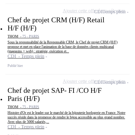
Ajouter cette offre à ma sélection
CDI
Temps plein
Chef de projet CRM (H/F) Retail
H/F (H/F)
THOM -
75 - PARIS
Sous la responsabilité de la Responsable CRM, le Chef de projet CRM (H/F)
propose et met en place l'animation de la base de données clients multicanal
(magasins + web) : stratégie, exécution et...
CDI - Temps plein
Publié hier
Ajouter cette offre à ma sélection
CDI
Temps plein
Chef de projet SAP- FI /CO H/F
Paris (H/F)
THOM -
75 - PARIS
Histoire d'Or est le leader sur le marché de la bijouterie horlogerie en France. Notre
succès réside dans la promesse de rendre le bijou accessible au plus grand nombre.
Avec plus de 5000 salariés,...
CDI - Temps plein