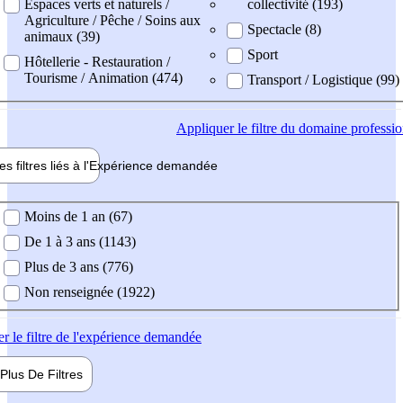
Espaces verts et naturels /
collectivité (193)
Agriculture / Pêche / Soins aux
Spectacle (8)
animaux (39)
Sport
Hôtellerie - Restauration /
Tourisme / Animation (474)
Transport / Logistique (99)
Appliquer
le filtre du domaine professi
es filtres liés à l'
Expérience
demandée
ience demandée
Moins de 1 an (67)
De 1 à 3 ans (1143)
Plus de 3 ans (776)
Non renseignée (1922)
er
le filtre de l'expérience demandée
Plus De
Filtres