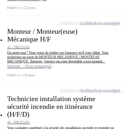
Publié il y a 22 jours
Ajouter cette offre à ma sélection
Intérim
Non renseigné
Monteur / Monteur(euse)
Mécanique H/F
45 - ORLÉANS
On arrete tout ! Vous venez de tomber sur l'annonce qu'il vous fallait. Vous
recherchez un poste de MONTEUR MECANIQUE / MONTEUSE
MECANIQUE. Temporis, l'agence qui reste disponible a tout moment...
Intérim - Non renseigné
Publié il y a 26 jours
Ajouter cette offre à ma sélection
Intérim
Non renseigné
Technicien installation système
sécurité incendie en itinérance
(H/F/D)
45 - ORLÉANS
Vous souhaitez contribuer à la sécurité des installations incendie et rejoindre un