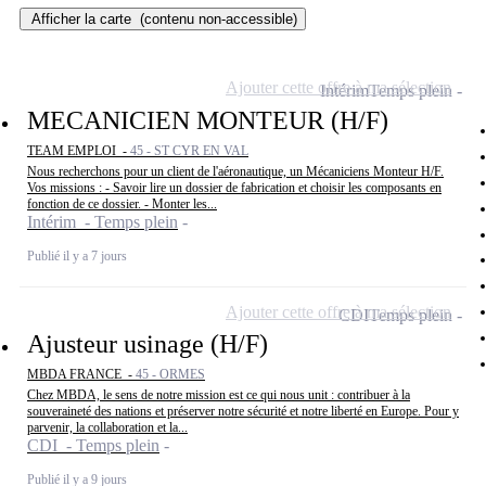
Afficher la carte
(contenu non-accessible)
Ajouter cette offre à ma sélection
Intérim
Temps plein
MECANICIEN MONTEUR (H/F)
TEAM EMPLOI -
45 - ST CYR EN VAL
Nous recherchons pour un client de l'aéronautique, un Mécaniciens Monteur H/F.
Vos missions : - Savoir lire un dossier de fabrication et choisir les composants en
fonction de ce dossier. - Monter les...
Intérim - Temps plein
Publié il y a 7 jours
Ajouter cette offre à ma sélection
CDI
Temps plein
Ajusteur usinage (H/F)
MBDA FRANCE -
45 - ORMES
Chez MBDA, le sens de notre mission est ce qui nous unit : contribuer à la
souveraineté des nations et préserver notre sécurité et notre liberté en Europe. Pour y
parvenir, la collaboration et la...
CDI - Temps plein
Publié il y a 9 jours