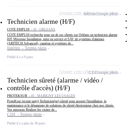
Ajouter cette offre à ma sélection
Intérim
Temps plein
Technicien alarme (H/F)
COTE EMPLOI -
45 - ORLEANS
COTE EMPLOI recherche pour un de ses clients sur Orléans un technicien alarme
H/F Missions Installation, mise en service et SAV de systèmes d'alarmes
(ARITECH Advanced), caméras et systèmes de...
Intérim - Temps plein
Publié il y a 9 jours
Ajouter cette offre à ma sélection
CDI
Temps plein
Technicien sûreté (alarme / vidéo /
contrôle d'accès) (H/F)
PROTEKSUR -
45 - MARIGNY LES USAGES
ProteKsur recrute un(e) Technicien(ne) sûreté pour assurer l'installation, la
maintenance et le dépannage de solutions de sûreté électronique chez nos clients.
Vos missions Réaliser les visites de...
CDI - Temps plein
Publié il y a plus de 30 jours