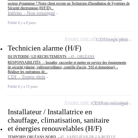
secteur dynamique ? Notre client recrute un Technicien d'Installation de Systèmes de
Sécurité électronique (H/F/D)...
Intérim - Non renseigné
Publié il y a 8 jours
Ajouter cette offre à ma sélection
CDI
Temps plein
Technicien alarme (H/F)
ISI INTERIM / LD RECRUTEMENTS -
45 - ORLÉANS
RESPONSABILITÉS : - Installer, raccorder et mettre en service des équipements
de sécurité (alarme, vidéosurveillance, contrôle d'accès, SSI et domotique). -
Réaliser les opérations de...
CDI - Temps plein
Publié il y a 15 jours
Ajouter cette offre à ma sélection
CDI
Non renseigné
Installateur / Installatrice en
chauffage, climatisation, sanitaire
et énergies renouvelables (H/F)
TEMPORIS ORLÉANS NORD -
45 - SAINT-JEAN-DE-LA-RUELLE