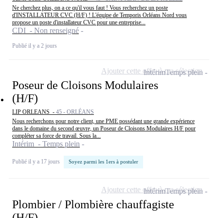
Ne cherchez plus, on a ce qu'il vous faut ! Vous recherchez un poste
d'INSTALLATEUR CVC (H/F) ! L'équipe de Temporis Orléans Nord vous
propose un poste d'installateur CVC pour une entreprise...
CDI - Non renseigné
Publié il y a 2 jours
Ajouter cette offre à ma sélection
Intérim
Temps plein
Poseur de Cloisons Modulaires
(H/F)
LIP ORLEANS -
45 - ORLÉANS
Nous recherchons pour notre client, une PME possédant une grande expérience
dans le domaine du second œuvre, un Poseur de Cloisons Modulaires H/F pour
compléter sa force de travail. Sous la...
Intérim - Temps plein
Publié il y a 17 jours
Soyez parmi les 1ers à postuler
Ajouter cette offre à ma sélection
Intérim
Temps plein
Plombier / Plombière chauffagiste
(H/F)