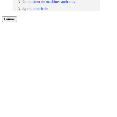
Fermer
Fermer
le détail de l'offre
/
Offre
sur
Offre précéden