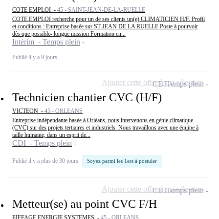
COTE EMPLOI -
45 - SAINT-JEAN-DE-LA-RUELLE
COTE EMPLOI recherche pour un de ses clients un(e) CLIMATICIEN H/F. Profil
et conditions : Entreprise basée sur ST JEAN DE LA RUELLE Poste à pourvoir
dès que possible- longue mission Formation en...
Intérim - Temps plein
Publié il y a 9 jours
Ajouter cette offre à ma sélection
CDI
Temps plein
Technicien chantier CVC (H/F)
VICTEON -
45 - ORLEANS
Entreprise indépendante basée à Orléans, nous intervenons en génie climatique
(CVC) sur des projets tertiaires et industriels. Nous travaillons avec une équipe à
taille humaine, dans un esprit de...
CDI - Temps plein
Publié il y a plus de 30 jours
Soyez parmi les 1ers à postuler
Ajouter cette offre à ma sélection
CDI
Temps plein
Metteur(se) au point CVC F/H
EIFFAGE ENERGIE SYSTEMES -
45 - ORLEANS