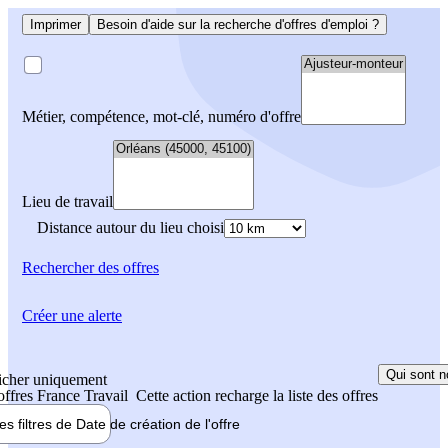
Imprimer
Besoin d'aide sur la recherche d'offres d'emploi ?
Métier, compétence, mot-clé, numéro d'offre
Lieu de travail
Distance autour du lieu choisi
Rechercher
des offres
Créer une alerte
Qui sont n
icher uniquement
 offres France Travail
Cette action recharge la liste des offres
les filtres de
Date de création
de l'offre