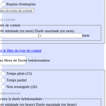
Reprise d'entreprise
plus
de types de contrat
 DE CONTRAT
ée de contrat
ée minimale (en mois)
Durée maximale (en mois)
mois
er
le filtre du type de contrat
les filtres de
Durée hebdo
madaire
 hebdomadaire
Temps plein (15)
Temps partiel
Non renseignée (26)
 HEBDOMADAIRE
cisez la durée hebdomadaire :
ée minimale (en heure)
Durée maximale (en heure)