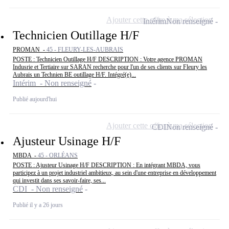
Ajouter cette offre à ma sélection
Intérim
Non renseigné
Technicien Outillage H/F
PROMAN -
45 - FLEURY-LES-AUBRAIS
POSTE : Technicien Outillage H/F DESCRIPTION : Votre agence PROMAN
Indusrie et Tertiaire sur SARAN recherche pour l'un de ses clients sur Fleury les
Aubrais un Technien BE outillage H/F. Intégré(e)...
Intérim - Non renseigné
Publié aujourd'hui
Ajouter cette offre à ma sélection
CDI
Non renseigné
Ajusteur Usinage H/F
MBDA -
45 - ORLÉANS
POSTE : Ajusteur Usinage H/F DESCRIPTION : En intégrant MBDA, vous
participez à un projet industriel ambitieux, au sein d'une entreprise en développement
qui investit dans ses savoir-faire, ses...
CDI - Non renseigné
Publié il y a 26 jours