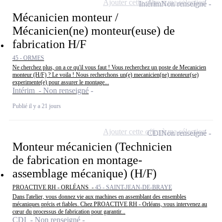
Ajouter cette offre à ma sélection
Intérim
Non renseigné
Mécanicien monteur /
Mécanicien(ne) monteur(euse) de
fabrication H/F
45 - ORMES
Ne cherchez plus, on a ce qu'il vous faut ! Vous recherchez un poste de Mecanicien
monteur (H/F) ? Le voila ! Nous recherchons un(e) mecanicien(ne) monteur(se)
experimente(e) pour assurer le montage...
Intérim - Non renseigné
Publié il y a 21 jours
Ajouter cette offre à ma sélection
CDI
Non renseigné
Monteur mécanicien (Technicien
de fabrication en montage-
assemblage mécanique) (H/F)
PROACTIVE RH - ORLÉANS -
45 - SAINT-JEAN-DE-BRAYE
Dans l'atelier, vous donnez vie aux machines en assemblant des ensembles
mécaniques précis et fiables. Chez PROACTIVE RH - Orléans, vous intervenez au
cœur du processus de fabrication pour garantir...
CDI - Non renseigné