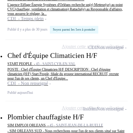
L'agence Eiffage Énergie Systèmes d'Orléans recherche un(e) Metteur(se) au point
CVC(chauffage, ventilation et climatisation) Rattaché(e) au Responsable d'affaires,
vous assurez le réglage, la...
CDI - Temps plein
Publié il y a plus de 30 jours
Soyez parmi les 1ers à postuler
Ajouter cette offre à ma sélection
CDI
Non renseigné
Chef d'Équipe Climaticien H/F
START PEOPLE -
45 - SAINT-CYR-EN-VAL
POSTE : Chef d'Équipe Climaticien H/F DESCRIPTION : Chef d'équipe
climaticien (H/F) Start People, filiale du groupe international RECRUIT, recrute
pour l'un de ses clients, un Chef d'Equipe...
CDI - Non renseigné
Publié aujourd'hui
Ajouter cette offre à ma sélection
Intérim
Non renseigné
Plombier chauffagiste H/F
SIM EMPLOI ORLEANS -
45 - SAINT-JEAN-DE-LA-RUELLE
- SIM ORLEANS SUD - Nous recherchons pour l'un de nos clients situé sur Saint