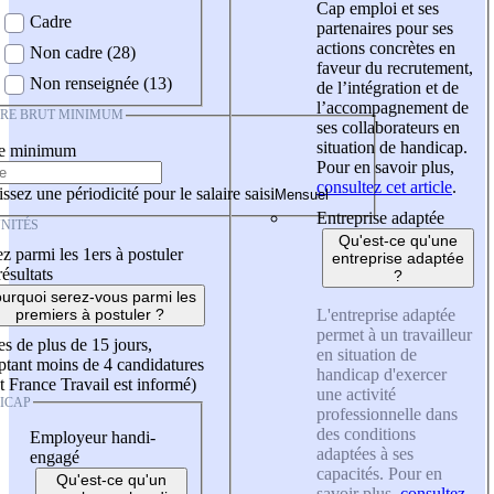
Cap emploi et ses
Cadre
partenaires pour ses
actions concrètes en
Non cadre (28)
faveur du recrutement,
Non renseignée (13)
de l’intégration et de
l’accompagnement de
IRE BRUT MINIMUM
ses collaborateurs en
situation de handicap.
re minimum
Pour en savoir plus,
consultez cet article
.
ssez une périodicité pour le salaire saisi
Entreprise adaptée
NITÉS
Qu'est-ce qu'une
z parmi les 1ers à postuler
entreprise adaptée
résultats
?
urquoi serez-vous parmi les
L'entreprise adaptée
premiers à postuler ?
permet à un travailleur
es de plus de 15 jours,
en situation de
tant moins de 4 candidatures
handicap d'exercer
t France Travail est informé)
une activité
ICAP
professionnelle dans
des conditions
Employeur handi-
adaptées à ses
engagé
capacités. Pour en
Qu'est-ce qu'un
savoir plus,
consultez