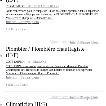
TEAM EMPLOI -
45 - ST JEAN DE BRAYE
Nous recherchons pour le compte de l'un de nos clients spécialisé dans la réparation
et la maintenance d'équipement industriel, un PLOMBIER CHAUFFAGISTE H/F.
Vous serez en charge de: - Démonter une...
Intérim - Temps plein
Publié il y a 7 jours
Ajouter cette offre à ma sélection
Intérim
Temps plein
Plombier / Plombière chauffagiste
(H/F)
COTE EMPLOI -
45 - ORLEANS
COTE EMPLOI recherche pour un de ses clients sur orleans un Plombier
Chauffagiste H/F Horaires de journée taux horaire en fonction de l'expérience
Missions : - Chaudière gaz / fioul , - Pompe à...
Intérim - Temps plein
Publié il y a 9 jours
Ajouter cette offre à ma sélection
Intérim
Temps plein
Climaticien (H/F)