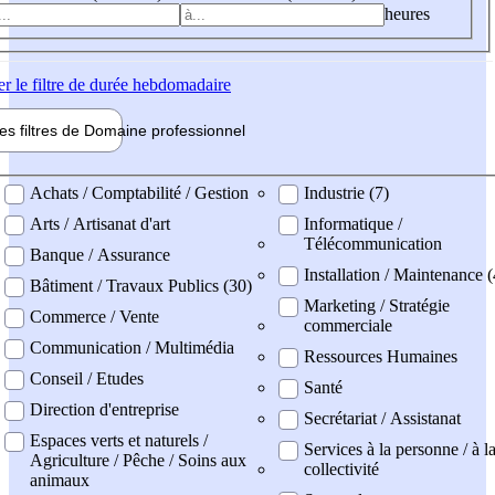
heures
er
le filtre de durée hebdomadaire
les filtres de
Domaine pro
fessionnel
ne professionel
Achats / Comptabilité / Gestion
Industrie (7)
Arts / Artisanat d'art
Informatique /
Télécommunication
Banque / Assurance
Installation / Maintenance (
Bâtiment / Travaux Publics (30)
Marketing / Stratégie
Commerce / Vente
commerciale
Communication / Multimédia
Ressources Humaines
Conseil / Etudes
Santé
Direction d'entreprise
Secrétariat / Assistanat
Espaces verts et naturels /
Services à la personne / à l
Agriculture / Pêche / Soins aux
collectivité
animaux