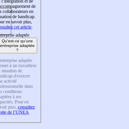
 l’intégration et de
’accompagnement de
s collaborateurs en
tuation de handicap.
ur en savoir plus,
nsultez cet article
.
treprise adaptée
Qu'est-ce qu'une
entreprise adaptée
?
entreprise adaptée
rmet à un travailleur
 situation de
ndicap d'exercer
e activité
ofessionnelle dans
s conditions
aptées à ses
pacités. Pour en
voir plus,
consultez
 site de l’UNEA
.