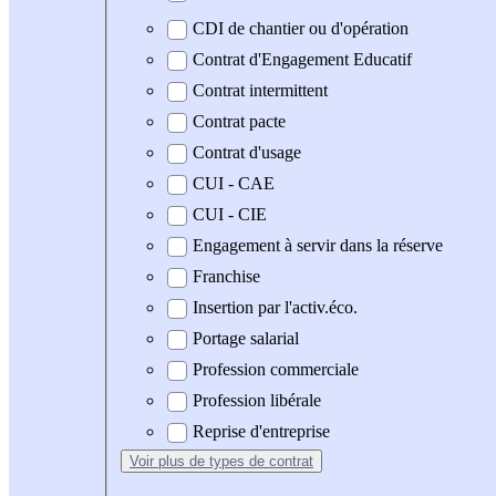
CDI de chantier ou d'opération
Contrat d'Engagement Educatif
Contrat intermittent
Contrat pacte
Contrat d'usage
CUI - CAE
CUI - CIE
Engagement à servir dans la réserve
Franchise
Insertion par l'activ.éco.
Portage salarial
Profession commerciale
Profession libérale
Reprise d'entreprise
Voir plus
de types de contrat