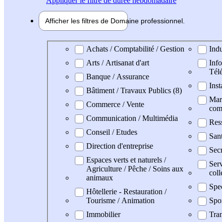
Appliquer
le filtre de durée hebdomadaire
Afficher les filtres de
Domaine pro
fessionnel
Domaine professionel
Achats / Comptabilité / Gestion
Indu
Arts / Artisanat d'art
Info
Tél
Banque / Assurance
Inst
Bâtiment / Travaux Publics (8)
Mark
Commerce / Vente
com
Communication / Multimédia
Res
Conseil / Etudes
San
Direction d'entreprise
Secr
Espaces verts et naturels /
Serv
Agriculture / Pêche / Soins aux
coll
animaux
Spe
Hôtellerie - Restauration /
Tourisme / Animation
Spo
Immobilier
Tran