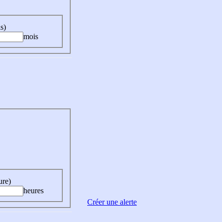
s)
mois
ure)
heures
Créer une alerte