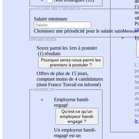
de
l
SALAIRE BRUT MINIMUM
se
si
Salaire minimum
Po
co
Choisissez une périodicité pour le salaire saisi
En
OPPORTUNITÉS
Soyez parmi les 1ers à postuler
(1)
résultats
Pourquoi serez-vous parmi les
L'
premiers à postuler ?
pe
Offres de plus de 15 jours,
en
comptant moins de 4 candidatures
ha
(dont France Travail est informé)
un
HANDICAP
pr
de
Employeur handi-
ad
engagé
ca
Qu'est-ce qu'un
sa
employeur handi-
le
engagé ?
Un employeur handi-
engagé est un