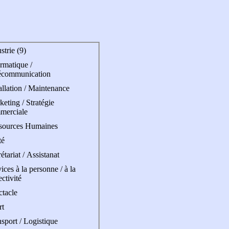
strie (9)
rmatique /
écommunication
allation / Maintenance
eting / Stratégie
merciale
sources Humaines
té
étariat / Assistanat
ices à la personne / à la
ectivité
ctacle
rt
sport / Logistique