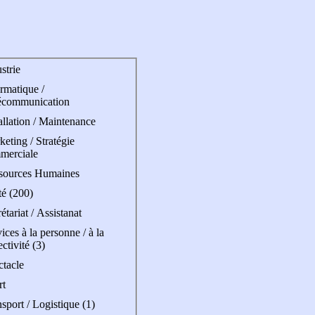
strie
rmatique /
écommunication
allation / Maintenance
eting / Stratégie
merciale
sources Humaines
té (200)
étariat / Assistanat
ices à la personne / à la
ectivité (3)
ctacle
rt
sport / Logistique (1)