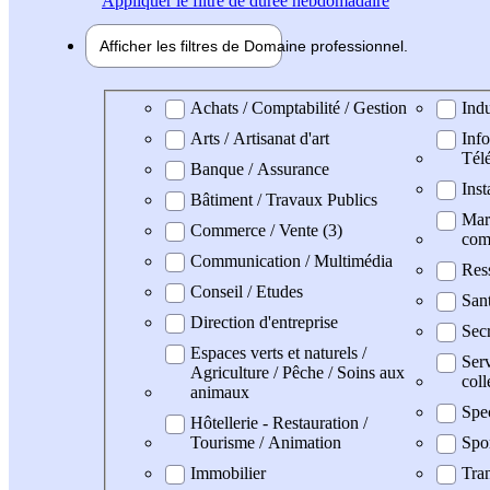
Appliquer
le filtre de durée hebdomadaire
Afficher les filtres de
Domaine pro
fessionnel
Domaine professionel
Achats / Comptabilité / Gestion
Indu
Arts / Artisanat d'art
Info
Tél
Banque / Assurance
Inst
Bâtiment / Travaux Publics
Mark
Commerce / Vente (3)
com
Communication / Multimédia
Res
Conseil / Etudes
San
Direction d'entreprise
Secr
Espaces verts et naturels /
Serv
Agriculture / Pêche / Soins aux
coll
animaux
Spe
Hôtellerie - Restauration /
Tourisme / Animation
Spo
Immobilier
Tran