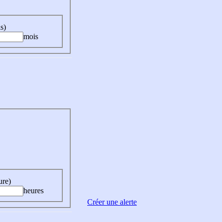
s)
mois
ure)
heures
Créer une alerte