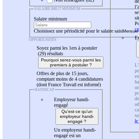
de
l
SALAIRE BRUT MINIMUM
se
si
Salaire minimum
Po
co
Choisissez une périodicité pour le salaire saisi
En
OPPORTUNITÉS
Soyez parmi les 1ers à postuler
(29)
résultats
Pourquoi serez-vous parmi les
L'
premiers à postuler ?
pe
Offres de plus de 15 jours,
en
comptant moins de 4 candidatures
ha
(dont France Travail est informé)
un
HANDICAP
pr
de
Employeur handi-
ad
engagé
ca
Qu'est-ce qu'un
sa
employeur handi-
le
engagé ?
Un employeur handi-
engagé est un