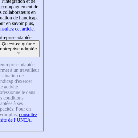
 l’intégration et de
’accompagnement de
s collaborateurs en
tuation de handicap.
ur en savoir plus,
nsultez cet article
.
treprise adaptée
Qu'est-ce qu'une
entreprise adaptée
?
entreprise adaptée
rmet à un travailleur
 situation de
ndicap d'exercer
e activité
ofessionnelle dans
s conditions
aptées à ses
pacités. Pour en
voir plus,
consultez
 site de l’UNEA
.