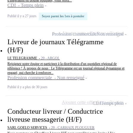
d'intégration en double équipage, vous serez...
CDI - Temps plein
Publié il y a 27 jours
Soyez parmi les 1ers à postuler
Ajouter cette offre à ma sélection
Profession commerciale
Non renseigné
Livreur de journaux Télégramme
(H/F)
LE TELEGRAMME -
29 - ARGOL
Rejoignez notre équipe et participez à la distribution d'un quotidien régional de
référence ! À propos de nous : Le Télégramme est un journal régional dynamique et
engagé, qui cherche à renforcer...
Profession commerciale - Non renseigné
Publié il y a plus de 30 jours
Ajouter cette offre à ma sélection
CDI
Temps plein
Conducteur livreur / Conductrice
livreuse messagerie (H/F)
SARL GOELO SERVICES -
29 - CARHAIX PLOUGUER