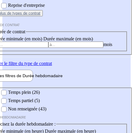
Reprise d'entreprise
plus
de types de contrat
 DE CONTRAT
ée de contrat
ée minimale (en mois)
Durée maximale (en mois)
mois
er
le filtre du type de contrat
les filtres de
Durée hebdo
madaire
 hebdomadaire
Temps plein (26)
Temps partiel (5)
Non renseignée (43)
 HEBDOMADAIRE
cisez la durée hebdomadaire :
ée minimale (en heure)
Durée maximale (en heure)