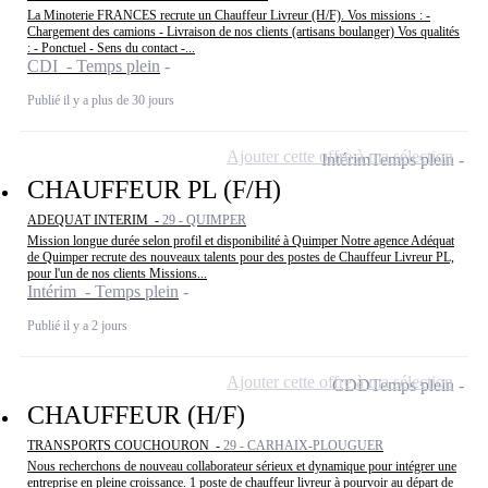
La Minoterie FRANCES recrute un Chauffeur Livreur (H/F). Vos missions : -
Chargement des camions - Livraison de nos clients (artisans boulanger) Vos qualités
: - Ponctuel - Sens du contact -...
CDI - Temps plein
Publié il y a plus de 30 jours
Ajouter cette offre à ma sélection
Intérim
Temps plein
CHAUFFEUR PL (F/H)
ADEQUAT INTERIM -
29 - QUIMPER
Mission longue durée selon profil et disponibilité à Quimper Notre agence Adéquat
de Quimper recrute des nouveaux talents pour des postes de Chauffeur Livreur PL,
pour l'un de nos clients Missions...
Intérim - Temps plein
Publié il y a 2 jours
Ajouter cette offre à ma sélection
CDD
Temps plein
CHAUFFEUR (H/F)
TRANSPORTS COUCHOURON -
29 - CARHAIX-PLOUGUER
Nous recherchons de nouveau collaborateur sérieux et dynamique pour intégrer une
entreprise en pleine croissance. 1 poste de chauffeur livreur à pourvoir au départ de