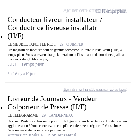
Ajouter cette offre à ma sélection
CDI
Temps plein
Conducteur livreur installateur /
Conductrice livreuse installatr
(H/F)
LE MEUBLE FANCH LE REST -
29 - QUIMPER
Un magasin de mobilier haut de gamme recherche un livreur installateur (H/F) à
temps plein. Vous aurez en charge la livraison et l'installation de mobiliers (salle à
manger, salon, bibliothèque,...
CDI - Temps plein
Publié il y a 16 jours
Ajouter cette offre à ma sélection
Profession libérale
Non renseigné
Livreur de Journaux - Vendeur
Colporteur de Presse (H/F)
LE TELEGRAMME -
29 - LANDERNEAU
Devenez Porteur de Journaux pour Le Télégramme sur le secteur de Landerneau ou
agglomération ! Vous cherchez un complément de revenu régulier ? Vous aimez
l'autonomie et démarrer votre journée de...
Profession libérale - Non renseigné