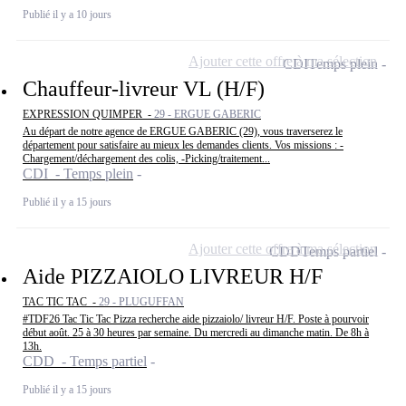
Publié il y a 10 jours
Ajouter cette offre à ma sélection
CDI
Temps plein
Chauffeur-livreur VL (H/F)
EXPRESSION QUIMPER -
29 - ERGUE GABERIC
Au départ de notre agence de ERGUE GABERIC (29), vous traverserez le
département pour satisfaire au mieux les demandes clients. Vos missions : -
Chargement/déchargement des colis, -Picking/traitement...
CDI - Temps plein
Publié il y a 15 jours
Ajouter cette offre à ma sélection
CDD
Temps partiel
Aide PIZZAIOLO LIVREUR H/F
TAC TIC TAC -
29 - PLUGUFFAN
#TDF26 Tac Tic Tac Pizza recherche aide pizzaiolo/ livreur H/F. Poste à pourvoir
début août. 25 à 30 heures par semaine. Du mercredi au dimanche matin. De 8h à
13h.
CDD - Temps partiel
Publié il y a 15 jours