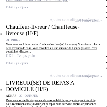
Publié il y a 2 jours
Ajouter cette offre à ma sélection
CDI
Temps plein
Chauffeur-livreur / Chauffeuse-
livreuse (H/F)
29 - BRIEC
Nous sommes à la recherche d'un/une chauffeur(se) livreur(se). Vous êtes en charge
de la livraison de colis. Vous travaillez sur une semaine de 4 jours glissants. Avec
possibilités d'heures...
CDI - Temps plein
Publié il y a 2 jours
Ajouter cette offre à ma sélection
CDI
Temps plein
LIVREUR(SE) DE REPAS A
DOMICILE (H/F)
ADHAP -
29 - QUIMPER
Dans le cadre du développement de notre activité de portage de repas à domicile,
nous recherchons un(e) livreur(se) de repas pour intervenir auprès de personnes