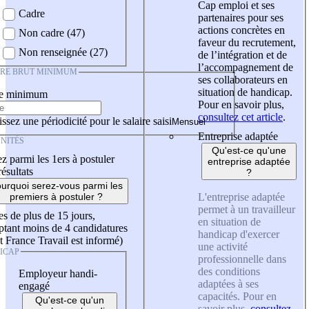
Cap emploi et ses
Cadre
partenaires pour ses
actions concrètes en
Non cadre (47)
faveur du recrutement,
Non renseignée (27)
de l’intégration et de
l’accompagnement de
IRE BRUT MINIMUM
ses collaborateurs en
situation de handicap.
re minimum
Pour en savoir plus,
consultez cet article
.
ssez une périodicité pour le salaire saisi
Entreprise adaptée
NITÉS
Qu'est-ce qu'une
z parmi les 1ers à postuler
entreprise adaptée
résultats
?
urquoi serez-vous parmi les
L'entreprise adaptée
premiers à postuler ?
permet à un travailleur
es de plus de 15 jours,
en situation de
tant moins de 4 candidatures
handicap d'exercer
t France Travail est informé)
une activité
ICAP
professionnelle dans
des conditions
Employeur handi-
adaptées à ses
engagé
capacités. Pour en
Qu'est-ce qu'un
savoir plus,
consultez