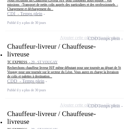
Nous recrutons un Chauffeur-Livreur H/F pour compléter notre équipe ! Vos
missions: -Transport de petits colis auprès des particuliers et des professionnels. -
Chargement et déchargement du...
CDI - Temps plein
Publié il y a plus de 30 jours
Ajouter cette offre à ma sélection
CDD
Temps plein
Chauffeur-livreur / Chauffeuse-
livreuse
TC EXPRESS -
29 - ST VOUGAY
Recherchons chauffeur livreur H/F même débutant pour une tournée au départ de St
Vougay pour une tournée sur le secteur du Léon. Vous aurez en charge la livraison
de colis et palettes à destination...
CDD - Temps plein
Publié il y a plus de 30 jours
Ajouter cette offre à ma sélection
CDD
Temps plein
Chauffeur-livreur / Chauffeuse-
livreuse