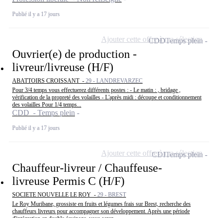
Publié il y a 17 jours
Ajouter cette offre à ma sélection
CDD
Temps plein
Ouvrier(e) de production -
livreur/livreuse (H/F)
ABATTOIRS CROISSANT -
29 - LANDREVARZEC
Pour 3/4 temps vous effectuerez différents postes : - Le matin : , bridage ,
vérification de la propreté des volailles - L'après midi : découpe et conditionnement
des volailles Pour 1/4 temps...
CDD - Temps plein
Publié il y a 17 jours
Ajouter cette offre à ma sélection
CDI
Temps plein
Chauffeur-livreur / Chauffeuse-
livreuse Permis C (H/F)
SOCIETE NOUVELLE LE ROY -
29 - BREST
Le Roy Muribane, grossiste en fruits et légumes frais sur Brest, recherche des
chauffeurs livreurs pour accompagner son développement. Après une période