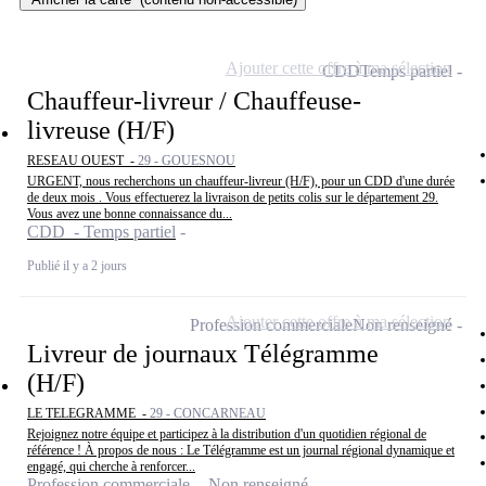
Ajouter cette offre à ma sélection
CDD
Temps partiel
Chauffeur-livreur / Chauffeuse-
livreuse (H/F)
RESEAU OUEST -
29 - GOUESNOU
URGENT, nous recherchons un chauffeur-livreur (H/F), pour un CDD d'une durée
de deux mois . Vous effectuerez la livraison de petits colis sur le département 29.
Vous avez une bonne connaissance du...
CDD - Temps partiel
Publié il y a 2 jours
Ajouter cette offre à ma sélection
Profession commerciale
Non renseigné
Livreur de journaux Télégramme
(H/F)
LE TELEGRAMME -
29 - CONCARNEAU
Rejoignez notre équipe et participez à la distribution d'un quotidien régional de
référence ! À propos de nous : Le Télégramme est un journal régional dynamique et
engagé, qui cherche à renforcer...
Profession commerciale - Non renseigné