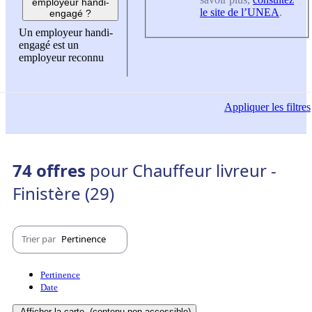
employeur handi-
le site de l’UNEA
.
engagé ?
Un employeur handi-
engagé est un
employeur reconnu
Appliquer
les filtres
74 offres
pour Chauffeur livreur -
Finistère (29)
Trier par
Pertinence
Pertinence
Date
Afficher la carte
(contenu non-accessible)