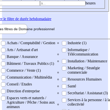
heures
er
le filtre de durée hebdomadaire
les filtres de
Domaine pro
fessionnel
ne professionel
Achats / Comptabilité / Gestion
Industrie (1)
Arts / Artisanat d'art
Informatique /
Télécommunication
Banque / Assurance
Installation / Maintenance
Bâtiment / Travaux Publics (1)
Marketing / Stratégie
Commerce / Vente (1)
commerciale
Communication / Multimédia
Ressources Humaines
Conseil / Etudes
Santé
Direction d'entreprise
Secrétariat / Assistanat (3)
Espaces verts et naturels /
Services à la personne / à l
Agriculture / Pêche / Soins aux
collectivité
animaux