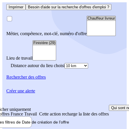
Imprimer
Besoin d'aide sur la recherche d'offres d'emploi ?
Métier, compétence, mot-clé, numéro d'offre
Lieu de travail
Distance autour du lieu choisi
Rechercher
des offres
Créer une alerte
Qui sont n
icher uniquement
 offres France Travail
Cette action recharge la liste des offres
les filtres de
Date de création
de l'offre