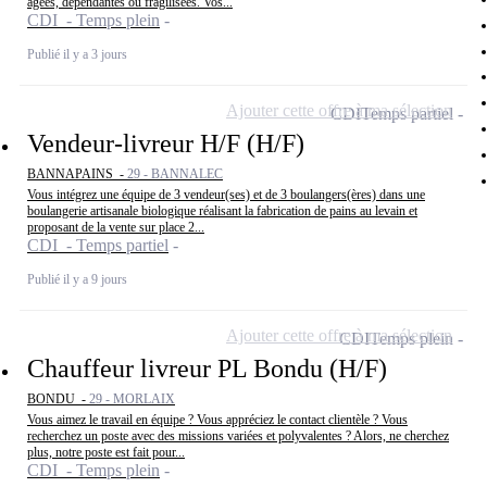
âgées, dépendantes ou fragilisées. Vos...
CDI - Temps plein
Publié il y a 3 jours
Ajouter cette offre à ma sélection
CDI
Temps partiel
Vendeur-livreur H/F (H/F)
BANNAPAINS -
29 - BANNALEC
Vous intégrez une équipe de 3 vendeur(ses) et de 3 boulangers(ères) dans une
boulangerie artisanale biologique réalisant la fabrication de pains au levain et
proposant de la vente sur place 2...
CDI - Temps partiel
Publié il y a 9 jours
Ajouter cette offre à ma sélection
CDI
Temps plein
Chauffeur livreur PL Bondu (H/F)
BONDU -
29 - MORLAIX
Vous aimez le travail en équipe ? Vous appréciez le contact clientèle ? Vous
recherchez un poste avec des missions variées et polyvalentes ? Alors, ne cherchez
plus, notre poste est fait pour...
CDI - Temps plein