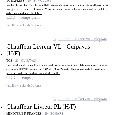
TC EXPRESS -
29 - ST VOUGAY
Recherchons chauffeur livreur H/F même débutant pour une tournée au départ de St
Vougay vers Brest et Plouzané. Vous aurez en charge la livraison de colis et palettes
à destination d'une clientèle...
CDD - Temps plein
Publié il y a plus de 30 jours
Ajouter cette offre à ma sélection
CDD
Temps plein
Chauffeur Livreur VL - Guipavas
(H/F)
TCS -
29 - GUIPAVAS
Les missions du poste Dans le cadre du remplacement du collaborateur en congé le
Groupe STERNE recrute un CDD du 03 au 29 août. Une semaine de formation à
prévoir. Poste du mardi au samedi de 3h30...
CDD - Temps plein
Publié il y a plus de 30 jours
Ajouter cette offre à ma sélection
CDI
Temps plein
Chauffeur-Livreur PL (H/F)
MINOTERIE F. FRANCES -
29 - BOHARS