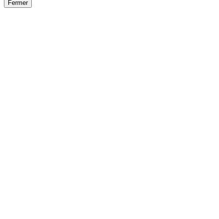
Fermer
Fermer
le détail de l'offre
/
Offre
sur
Offre précéden