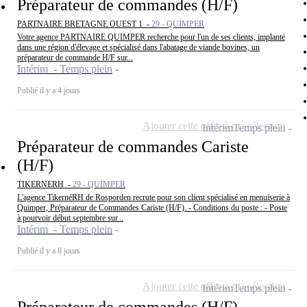
Préparateur de commandes (H/F)
PARTNAIRE BRETAGNE OUEST 1 -
29 - QUIMPER
Votre agence PARTNAIRE QUIMPER recherche pour l'un de ses clients, implanté
dans une région d'élevage et spécialisé dans l'abatage de viande bovines, un
préparateur de commande H/F sur...
Intérim - Temps plein
Publié il y a 4 jours
Ajouter cette offre à ma sélection
Intérim
Temps plein
Préparateur de commandes Cariste
(H/F)
TIKERNERH -
29 - QUIMPER
L'agence TikernéRH de Rosporden recrute pour son client spécialisé en menuiserie à
Quimper, Préparateur de Commandes Cariste (H/F). - Conditions du poste : - Poste
à pourvoir début septembre sur...
Intérim - Temps plein
Publié il y a 8 jours
Ajouter cette offre à ma sélection
Intérim
Temps plein
Préparateur de commandes (H/F)