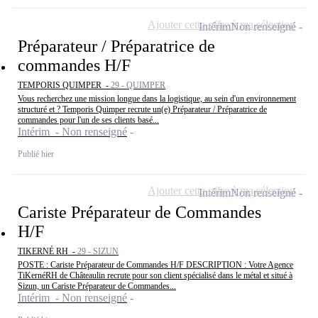
Ajouter cette offre à ma sélection
Intérim
Non renseigné
Préparateur / Préparatrice de
commandes H/F
TEMPORIS QUIMPER -
29 - QUIMPER
Vous recherchez une mission longue dans la logistique, au sein d'un environnement
structuré et ? Temporis Quimper recrute un(e) Préparateur / Préparatrice de
commandes pour l'un de ses clients basé...
Intérim - Non renseigné
Publié hier
Ajouter cette offre à ma sélection
Intérim
Non renseigné
Cariste Préparateur de Commandes
H/F
TIKERNÉ RH -
29 - SIZUN
POSTE : Cariste Préparateur de Commandes H/F DESCRIPTION : Votre Agence
TiKernéRH de Châteaulin recrute pour son client spécialisé dans le métal et situé à
Sizun, un Cariste Préparateur de Commandes...
Intérim - Non renseigné