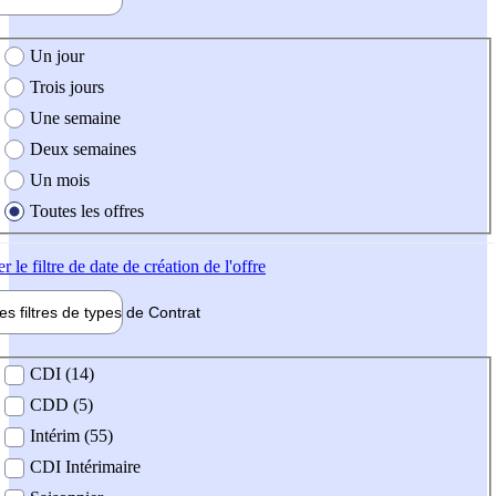
e création de l'offre
Un jour
Trois jours
Une semaine
Deux semaines
Un mois
Toutes les offres
er
le filtre de date de création de l'offre
les filtres de types de
Contrat
de contrat
CDI (14)
CDD (5)
Intérim (55)
CDI Intérimaire