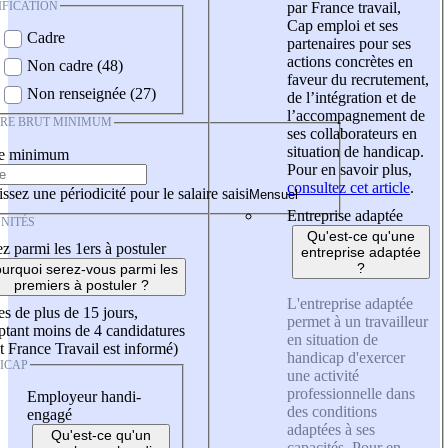
IFICATION
par France travail,
Cap emploi et ses
Cadre
partenaires pour ses
actions concrètes en
Non cadre (48)
faveur du recrutement,
Non renseignée (27)
de l’intégration et de
l’accompagnement de
IRE BRUT MINIMUM
ses collaborateurs en
situation de handicap.
re minimum
Pour en savoir plus,
consultez cet article
.
ssez une périodicité pour le salaire saisi
Entreprise adaptée
NITÉS
Qu'est-ce qu'une
z parmi les 1ers à postuler
entreprise adaptée
?
urquoi serez-vous parmi les
premiers à postuler ?
L'entreprise adaptée
es de plus de 15 jours,
permet à un travailleur
tant moins de 4 candidatures
en situation de
t France Travail est informé)
handicap d'exercer
ICAP
une activité
professionnelle dans
Employeur handi-
des conditions
engagé
adaptées à ses
Qu'est-ce qu'un
capacités. Pour en