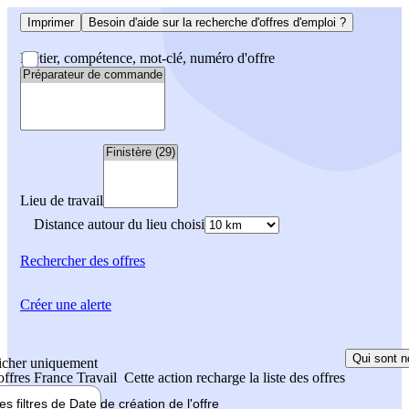
Imprimer
Besoin d'aide sur la recherche d'offres d'emploi ?
Métier, compétence, mot-clé, numéro d'offre
Lieu de travail
Distance autour du lieu choisi
Rechercher
des offres
Créer une alerte
Qui sont n
icher uniquement
 offres France Travail
Cette action recharge la liste des offres
les filtres de
Date de création
de l'offre