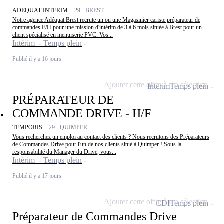
ADEQUAT INTERIM -
29 - BREST
Notre agence Adéquat Brest recrute un ou une Magasinier cariste préparateur de
commandes F/H pour une mission d'intérim de 3 à 6 mois située à Brest pour un
client spécialisé en menuiserie PVC. Vos...
Intérim - Temps plein
Publié il y a 16 jours
Ajouter cette offre à ma sélection
Intérim
Temps plein
PRÉPARATEUR DE
COMMANDE DRIVE - H/F
TEMPORIS -
29 - QUIMPER
Vous recherchez un emploi au contact des clients ? Nous recrutons des Préparateurs
de Commandes Drive pour l'un de nos clients situé à Quimper ! Sous la
responsabilité du Manager du Drive, vous...
Intérim - Temps plein
Publié il y a 17 jours
Ajouter cette offre à ma sélection
CDI
Temps plein
Préparateur de Commandes Drive