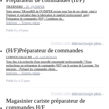
TIKERNERH -
29 - QUIMPER
Votre agence TiKernéRH de QUIMPER recrute pour l'un de ses clients, situé à
Quimper et spécialisé dans la fabrication de matériel professionnel, un(e)
Préparateur de commandes (H/F). Conditions du...
Intérim - Temps plein
Publié il y a 9 jours
Ajouter cette offre à ma sélection
Intérim
Temps plein
(H/F)Préparateur de commandes
CORNOUAILLE RH -
29 - LOCRONAN
Vous êtes à la recherche d'une nouvelle opportunité professionnelle ? Nous
recherchons un préparateur de commandes (H/F) sur le secteur de Locronan. Vos
missions: - Préparer les commandes clients...
Intérim - Temps plein
Publié il y a 12 jours
Ajouter cette offre à ma sélection
Intérim
Temps plein
Magasinier cariste préparateur de
commandes H/F