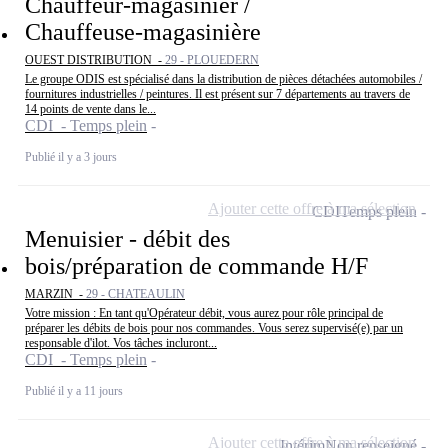
Chauffeur-magasinier /
Chauffeuse-magasinière
OUEST DISTRIBUTION -
29 - PLOUEDERN
Le groupe ODIS est spécialisé dans la distribution de pièces détachées automobiles /
fournitures industrielles / peintures. Il est présent sur 7 départements au travers de
14 points de vente dans le...
CDI - Temps plein
Publié il y a 3 jours
Ajouter cette offre à ma sélection
CDI
Temps plein
Menuisier - débit des
bois/préparation de commande H/F
MARZIN -
29 - CHATEAULIN
Votre mission : En tant qu'Opérateur débit, vous aurez pour rôle principal de
préparer les débits de bois pour nos commandes. Vous serez supervisé(e) par un
responsable d'ilot. Vos tâches incluront...
CDI - Temps plein
Publié il y a 11 jours
Ajouter cette offre à ma sélection
Intérim
Non renseigné