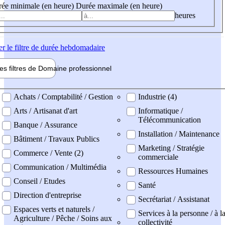
ée minimale (en heure)
Durée maximale (en heure)
heures
er
le filtre de durée hebdomadaire
les filtres de
Domaine pro
fessionnel
ne professionel
Achats / Comptabilité / Gestion
Industrie (4)
Arts / Artisanat d'art
Informatique /
Télécommunication
Banque / Assurance
Installation / Maintenance
Bâtiment / Travaux Publics
Marketing / Stratégie
Commerce / Vente (2)
commerciale
Communication / Multimédia
Ressources Humaines
Conseil / Etudes
Santé
Direction d'entreprise
Secrétariat / Assistanat
Espaces verts et naturels /
Services à la personne / à l
Agriculture / Pêche / Soins aux
collectivité