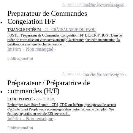
Ajouter cette offre à ma sélection
Intérim
Non renseigné
Preparateur de Commandes
Congelation H/F
TRIANGLE INTÉRIM -
29 - CHÂTEAUNEUF-DU-FAOU
POSTE : Preparateur de Commandes Congelation H/F DESCRIPTION : Dans le
cadre de votre mission vous serez amené(e) à effectuer plusieurs manutention, la
palettisation ainsi que le chargement de...
Intérim - Non renseigné
Publié aujourd'hui
Ajouter cette offre à ma sélection
Intérim
Non renseigné
Préparateur / Préparatrice de
commandes (H/F)
START PEOPLE -
29 - SCAËR
Embarquez avec Start People... CDI, CDD ou Intérim, quel que soit le secteur
d'activité, Start People vous accompagne dans votre recherche d'emploi. Nos
équipes, réparties au sein de 235 agences à...
Intérim - Non renseigné
Publié aujourd'hui