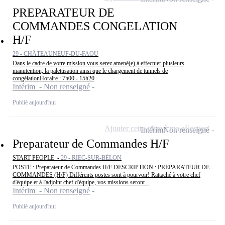
PREPARATEUR DE
COMMANDES CONGELATION
H/F
29 - CHÂTEAUNEUF-DU-FAOU
Dans le cadre de votre mission vous serez amené(e) à effectuer plusieurs
manutention, la palettisation ainsi que le chargement de tunnels de
congélationHoraire : 7h00 - 15h20
Intérim - Non renseigné
Publié aujourd'hui
Ajouter cette offre à ma sélection
Intérim
Non renseigné
Preparateur de Commandes H/F
START PEOPLE -
29 - RIEC-SUR-BÉLON
POSTE : Preparateur de Commandes H/F DESCRIPTION : PREPARATEUR DE
COMMANDES (H/F) Différents postes sont à pourvoir! Rattaché à votre chef
d'équipe et à l'adjoint chef d'équipe, vos missions seront...
Intérim - Non renseigné
Publié aujourd'hui