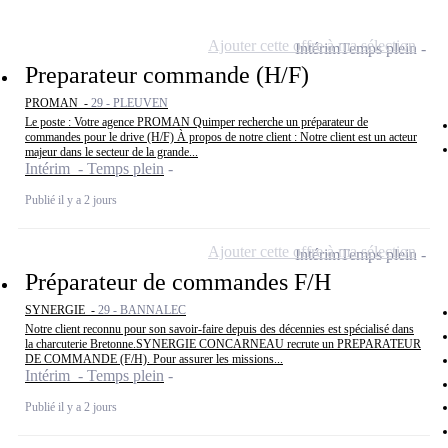
Ajouter cette offre à ma sélection
Intérim
Temps plein
Preparateur commande (H/F)
PROMAN -
29 - PLEUVEN
Le poste : Votre agence PROMAN Quimper recherche un préparateur de
commandes pour le drive (H/F) À propos de notre client : Notre client est un acteur
majeur dans le secteur de la grande...
Intérim - Temps plein
Publié il y a 2 jours
Ajouter cette offre à ma sélection
Intérim
Temps plein
Préparateur de commandes F/H
SYNERGIE -
29 - BANNALEC
Notre client reconnu pour son savoir-faire depuis des décennies est spécialisé dans
la charcuterie Bretonne.SYNERGIE CONCARNEAU recrute un PREPARATEUR
DE COMMANDE (F/H). Pour assurer les missions...
Intérim - Temps plein
Publié il y a 2 jours