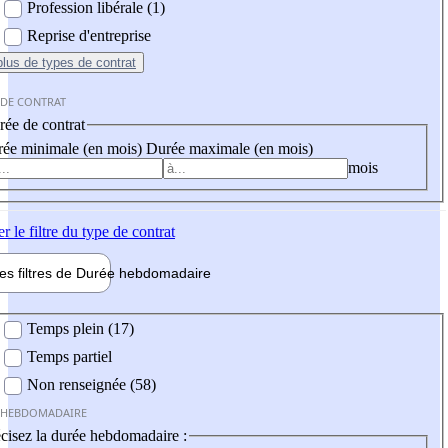
Profession libérale (1)
Reprise d'entreprise
plus
de types de contrat
 DE CONTRAT
ée de contrat
ée minimale (en mois)
Durée maximale (en mois)
mois
er
le filtre du type de contrat
les filtres de
Durée hebdo
madaire
 hebdomadaire
Temps plein (17)
Temps partiel
Non renseignée (58)
 HEBDOMADAIRE
cisez la durée hebdomadaire :