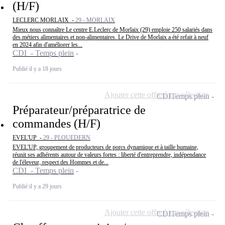
(H/F)
LECLERC MORLAIX -
29 - MORLAIX
Mieux nous connaître Le centre E.Leclerc de Morlaix (29) emploie 250 salariés dans
des métiers alimentaires et non-alimentaires. Le Drive de Morlaix a été refait à neuf
en 2024 afin d'améliorer les...
CDI - Temps plein
Publié il y a 18 jours
Ajouter cette offre à ma sélection
CDI
Temps plein
Préparateur/préparatrice de
commandes (H/F)
EVEL'UP -
29 - PLOUEDERN
EVEL'UP, groupement de producteurs de porcs dynamique et à taille humaine,
réunit ses adhérents autour de valeurs fortes : liberté d'entreprendre, indépendance
de l'éleveur, respect des Hommes et de...
CDI - Temps plein
Publié il y a 29 jours
Ajouter cette offre à ma sélection
CDI
Temps plein