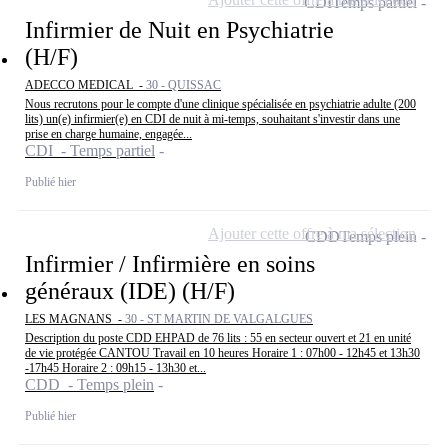
CDI
Temps partiel
Infirmier de Nuit en Psychiatrie
(H/F)
ADECCO MEDICAL -
30 - QUISSAC
Nous recrutons pour le compte d'une clinique spécialisée en psychiatrie adulte (200
lits) un(e) infirmier(e) en CDI de nuit à mi-temps, souhaitant s'investir dans une
prise en charge humaine, engagée...
CDI - Temps partiel
Publié hier
Ajouter cette offre à ma sélection
CDD
Temps plein
Infirmier / Infirmière en soins
généraux (IDE) (H/F)
LES MAGNANS -
30 - ST MARTIN DE VALGALGUES
Description du poste CDD EHPAD de 76 lits : 55 en secteur ouvert et 21 en unité
de vie protégée CANTOU Travail en 10 heures Horaire 1 : 07h00 - 12h45 et 13h30
-17h45 Horaire 2 : 09h15 - 13h30 et...
CDD - Temps plein
Publié hier