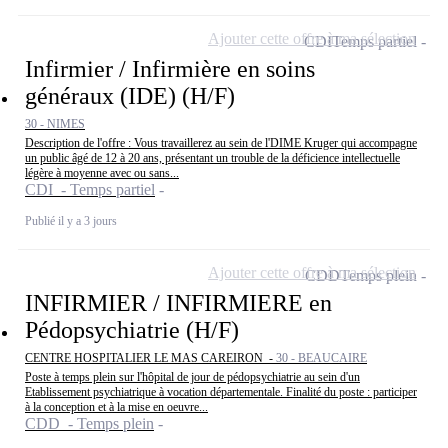
Ajouter cette offre à ma sélection
CDI
Temps partiel
Infirmier / Infirmière en soins
généraux (IDE) (H/F)
30 - NIMES
Description de l'offre : Vous travaillerez au sein de l'DIME Kruger qui accompagne
un public âgé de 12 à 20 ans, présentant un trouble de la déficience intellectuelle
légère à moyenne avec ou sans...
CDI - Temps partiel
Publié il y a 3 jours
Ajouter cette offre à ma sélection
CDD
Temps plein
INFIRMIER / INFIRMIERE en
Pédopsychiatrie (H/F)
CENTRE HOSPITALIER LE MAS CAREIRON -
30 - BEAUCAIRE
Poste à temps plein sur l'hôpital de jour de pédopsychiatrie au sein d'un
Etablissement psychiatrique à vocation départementale. Finalité du poste : participer
à la conception et à la mise en oeuvre...
CDD - Temps plein