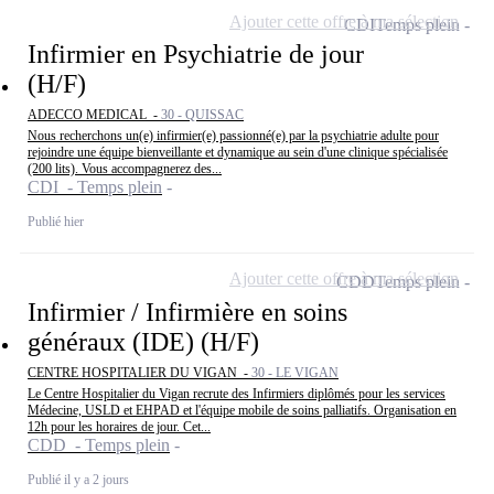
Ajouter cette offre à ma sélection
CDI
Temps plein
Infirmier en Psychiatrie de jour
(H/F)
ADECCO MEDICAL -
30 - QUISSAC
Nous recherchons un(e) infirmier(e) passionné(e) par la psychiatrie adulte pour
rejoindre une équipe bienveillante et dynamique au sein d'une clinique spécialisée
(200 lits). Vous accompagnerez des...
CDI - Temps plein
Publié hier
Ajouter cette offre à ma sélection
CDD
Temps plein
Infirmier / Infirmière en soins
généraux (IDE) (H/F)
CENTRE HOSPITALIER DU VIGAN -
30 - LE VIGAN
Le Centre Hospitalier du Vigan recrute des Infirmiers diplômés pour les services
Médecine, USLD et EHPAD et l'équipe mobile de soins palliatifs. Organisation en
12h pour les horaires de jour. Cet...
CDD - Temps plein
Publié il y a 2 jours