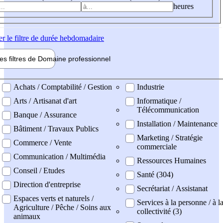
heures
er
le filtre de durée hebdomadaire
les filtres de
Domaine pro
fessionnel
ne professionel
Achats / Comptabilité / Gestion
Industrie
Arts / Artisanat d'art
Informatique /
Télécommunication
Banque / Assurance
Installation / Maintenance
Bâtiment / Travaux Publics
Marketing / Stratégie
Commerce / Vente
commerciale
Communication / Multimédia
Ressources Humaines
Conseil / Etudes
Santé (304)
Direction d'entreprise
Secrétariat / Assistanat
Espaces verts et naturels /
Services à la personne / à l
Agriculture / Pêche / Soins aux
collectivité (3)
animaux