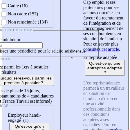
Cap emploi et ses
Cadre (16)
partenaires pour ses
actions concrètes en
Non cadre (157)
faveur du recrutement,
Non renseignée (134)
de l’intégration et de
l’accompagnement de
IRE BRUT MINIMUM
ses collaborateurs en
situation de handicap.
re minimum
Pour en savoir plus,
consultez cet article
.
ssez une périodicité pour le salaire saisi
Entreprise adaptée
NITÉS
Qu'est-ce qu'une
z parmi les 1ers à postuler
entreprise adaptée
)
résultats
?
urquoi serez-vous parmi les
L'entreprise adaptée
premiers à postuler ?
permet à un travailleur
es de plus de 15 jours,
en situation de
tant moins de 4 candidatures
handicap d'exercer
t France Travail est informé)
une activité
ICAP
professionnelle dans
des conditions
Employeur handi-
adaptées à ses
engagé (1)
capacités. Pour en
Qu'est-ce qu'un
savoir plus,
consultez