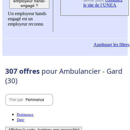
employeur handi-
le site de l’UNEA
.
engagé ?
Un employeur handi-
engagé est un
employeur reconnu
Appliquer
les filtres
307 offres
pour Ambulancier - Gard
(30)
Trier par
Pertinence
Pertinence
Date
Afficher la carte
(contenu non-accessible)