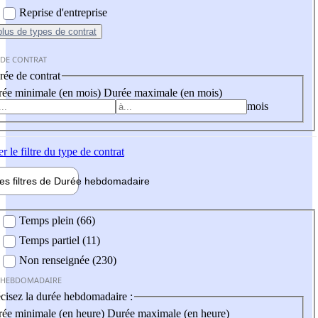
Reprise d'entreprise
plus
de types de contrat
 DE CONTRAT
ée de contrat
ée minimale (en mois)
Durée maximale (en mois)
mois
er
le filtre du type de contrat
les filtres de
Durée hebdo
madaire
 hebdomadaire
Temps plein (66)
Temps partiel (11)
Non renseignée (230)
 HEBDOMADAIRE
cisez la durée hebdomadaire :
ée minimale (en heure)
Durée maximale (en heure)