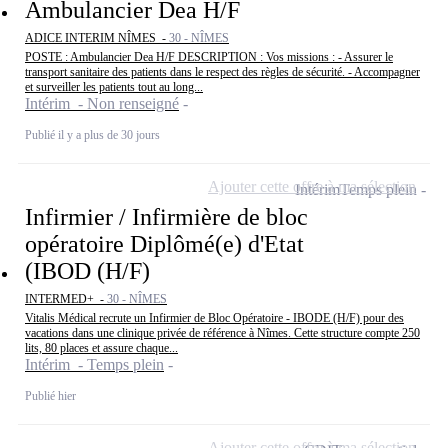
Ambulancier Dea H/F
ADICE INTERIM NÎMES -
30 - NÎMES
POSTE : Ambulancier Dea H/F DESCRIPTION : Vos missions : - Assurer le
transport sanitaire des patients dans le respect des règles de sécurité. - Accompagner
et surveiller les patients tout au long...
Intérim - Non renseigné
Publié il y a plus de 30 jours
Ajouter cette offre à ma sélection
Intérim
Temps plein
Infirmier / Infirmière de bloc
opératoire Diplômé(e) d'Etat
(IBOD (H/F)
INTERMED+ -
30 - NÎMES
Vitalis Médical recrute un Infirmier de Bloc Opératoire - IBODE (H/F) pour des
vacations dans une clinique privée de référence à Nîmes. Cette structure compte 250
lits, 80 places et assure chaque...
Intérim - Temps plein
Publié hier
Ajouter cette offre à ma sélection