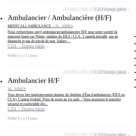
Ajouter cette offre à ma sélection
CDI
Temps plein
Ambulancier / Ambulancière (H/F)
MEDI'CALL AMBULANCE -
30 - NIMES
Nous recherchons un(e) ambulancier/ambulancière H/F pour notre société de
transport basée sur Nîmes, titulaire du DEA / CCA. 1 samedi travaillé, pas de
dimanche et pas de travail de nuit. Salaire:...
CDI - Temps plein
Publié il y a 11 jours
Ajouter cette offre à ma sélection
CDI
Temps plein
Ambulancier H/F
30 - NIMES
Vous devez être impérativement titulaire du diplôme d'État d'ambulancier (DEA ou
CCA). Contrat évolutif. Prise de poste au 1er août. - Vous assurerez le transfert
sécurisé et confortable des...
CDI - Temps plein
Publié il y a 14 jours
Ajouter cette offre à ma sélection
CDI
Temps plein