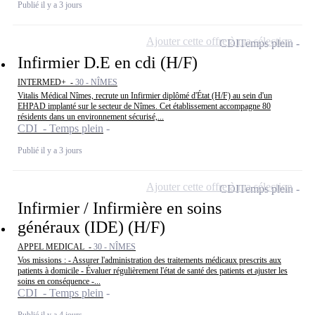
Publié il y a 3 jours
Ajouter cette offre à ma sélection
CDI
Temps plein
Infirmier D.E en cdi (H/F)
INTERMED+ -
30 - NÎMES
Vitalis Médical Nîmes, recrute un Infirmier diplômé d'État (H/F) au sein d'un
EHPAD implanté sur le secteur de Nîmes. Cet établissement accompagne 80
résidents dans un environnement sécurisé,...
CDI - Temps plein
Publié il y a 3 jours
Ajouter cette offre à ma sélection
CDI
Temps plein
Infirmier / Infirmière en soins
généraux (IDE) (H/F)
APPEL MEDICAL -
30 - NÎMES
Vos missions : - Assurer l'administration des traitements médicaux prescrits aux
patients à domicile - Évaluer régulièrement l'état de santé des patients et ajuster les
soins en conséquence -...
CDI - Temps plein
Publié il y a 4 jours