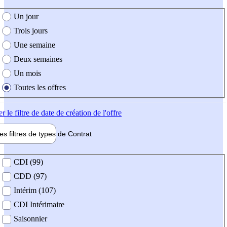
e création de l'offre
Un jour
Trois jours
Une semaine
Deux semaines
Un mois
Toutes les offres
er
le filtre de date de création de l'offre
les filtres de types de
Contrat
de contrat
CDI (99)
CDD (97)
Intérim (107)
CDI Intérimaire
Saisonnier