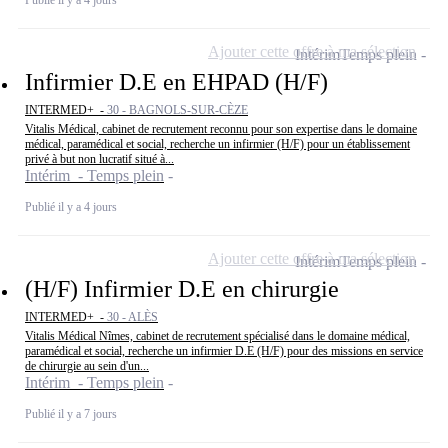
Ajouter cette offre à ma sélection
Intérim
Temps plein
Infirmier D.E en EHPAD (H/F)
INTERMED+ -
30 - BAGNOLS-SUR-CÈZE
Vitalis Médical, cabinet de recrutement reconnu pour son expertise dans le domaine
médical, paramédical et social, recherche un infirmier (H/F) pour un établissement
privé à but non lucratif situé à...
Intérim - Temps plein
Publié il y a 4 jours
Ajouter cette offre à ma sélection
Intérim
Temps plein
(H/F) Infirmier D.E en chirurgie
INTERMED+ -
30 - ALÈS
Vitalis Médical Nîmes, cabinet de recrutement spécialisé dans le domaine médical,
paramédical et social, recherche un infirmier D.E (H/F) pour des missions en service
de chirurgie au sein d'un...
Intérim - Temps plein
Publié il y a 7 jours