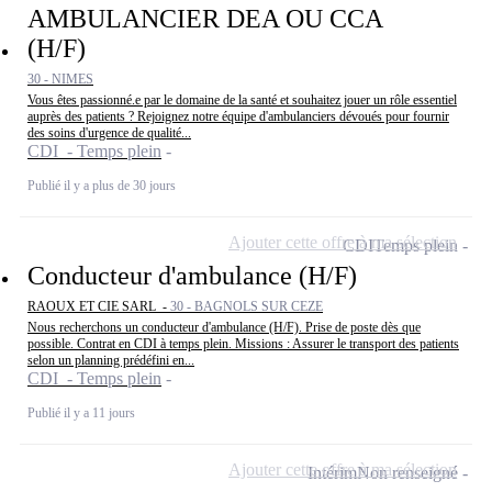
AMBULANCIER DEA OU CCA
(H/F)
30 - NIMES
Vous êtes passionné.e par le domaine de la santé et souhaitez jouer un rôle essentiel
auprès des patients ? Rejoignez notre équipe d'ambulanciers dévoués pour fournir
des soins d'urgence de qualité...
CDI - Temps plein
Publié il y a plus de 30 jours
Ajouter cette offre à ma sélection
CDI
Temps plein
Conducteur d'ambulance (H/F)
RAOUX ET CIE SARL -
30 - BAGNOLS SUR CEZE
Nous recherchons un conducteur d'ambulance (H/F). Prise de poste dès que
possible. Contrat en CDI à temps plein. Missions : Assurer le transport des patients
selon un planning prédéfini en...
CDI - Temps plein
Publié il y a 11 jours
Ajouter cette offre à ma sélection
Intérim
Non renseigné