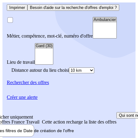
Imprimer
Besoin d'aide sur la recherche d'offres d'emploi ?
Métier, compétence, mot-clé, numéro d'offre
Lieu de travail
Distance autour du lieu choisi
Rechercher
des offres
Créer une alerte
Qui sont n
icher uniquement
 offres France Travail
Cette action recharge la liste des offres
les filtres de
Date de création
de l'offre