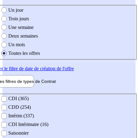
e création de l'offre
Un jour
Trois jours
Une semaine
Deux semaines
Un mois
Toutes les offres
er
le filtre de date de création de l'offre
les filtres de types de
Contrat
de contrat
CDI (365)
CDD (254)
Intérim (337)
CDI Intérimaire (16)
Saisonnier