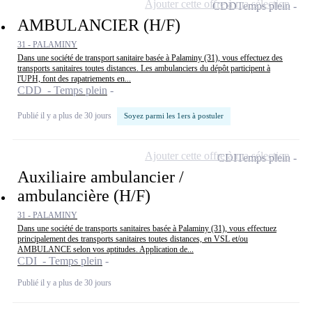
Ajouter cette offre à ma sélection
CDD
Temps plein
AMBULANCIER (H/F)
31 - PALAMINY
Dans une société de transport sanitaire basée à Palaminy (31), vous effectuez des
transports sanitaires toutes distances. Les ambulanciers du dépôt participent à
l'UPH, font des rapatriements en...
CDD - Temps plein
Publié il y a plus de 30 jours
Soyez parmi les 1ers à postuler
Ajouter cette offre à ma sélection
CDI
Temps plein
Auxiliaire ambulancier /
ambulancière (H/F)
31 - PALAMINY
Dans une société de transports sanitaires basée à Palaminy (31), vous effectuez
principalement des transports sanitaires toutes distances, en VSL et/ou
AMBULANCE selon vos aptitudes. Application de...
CDI - Temps plein
Publié il y a plus de 30 jours