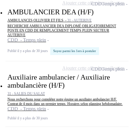
Ajouter cette offre à ma sélection
CDD
Temps plein
AMBULANCIER DEA (H/F)
AMBULANCES OLLIVIER ET FILS -
31 - AUTERIVE
RECHERCHE AMBULANCIER DEA DIPLOMÉ OBLIGATOIREMENT
POSTE EN CDD DE REMPLACEMENT TEMPS PLEIN SECTEUR
AUTERIVE
CDD - Temps plein
Publié il y a plus de 30 jours
Soyez parmi les 1ers à postuler
Ajouter cette offre à ma sélection
CDD
Temps plein
Auxiliaire ambulancier / Auxiliaire
ambulancière (H/F)
31 - SALIES DU SALAT
Nous recherchons pour compléter notre équipe un auxiliaire ambulancier H/F.
Contrat de 4 mois dans un premier temps. Horaires selon planning hebdomadaire.
CDD - Temps plein
Publié il y a plus de 30 jours