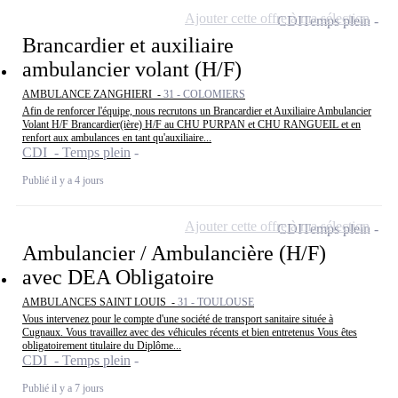
Ajouter cette offre à ma sélection
CDI
Temps plein
Brancardier et auxiliaire
ambulancier volant (H/F)
AMBULANCE ZANGHIERI -
31 - COLOMIERS
Afin de renforcer l'équipe, nous recrutons un Brancardier et Auxiliaire Ambulancier
Volant H/F Brancardier(ière) H/F au CHU PURPAN et CHU RANGUEIL et en
renfort aux ambulances en tant qu'auxiliaire...
CDI - Temps plein
Publié il y a 4 jours
Ajouter cette offre à ma sélection
CDI
Temps plein
Ambulancier / Ambulancière (H/F)
avec DEA Obligatoire
AMBULANCES SAINT LOUIS -
31 - TOULOUSE
Vous intervenez pour le compte d'une société de transport sanitaire située à
Cugnaux. Vous travaillez avec des véhicules récents et bien entretenus Vous êtes
obligatoirement titulaire du Diplôme...
CDI - Temps plein
Publié il y a 7 jours