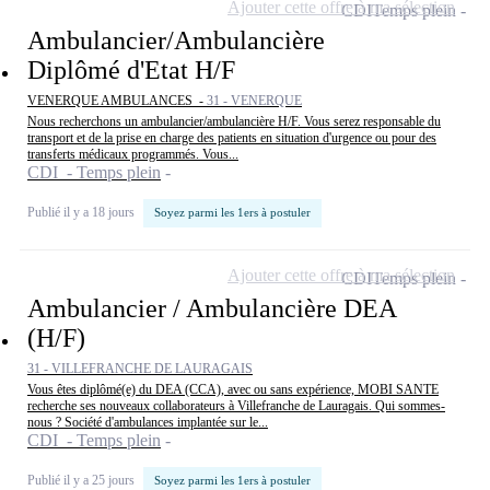
Ajouter cette offre à ma sélection
CDI
Temps plein
Ambulancier/Ambulancière
Diplômé d'Etat H/F
VENERQUE AMBULANCES -
31 - VENERQUE
Nous recherchons un ambulancier/ambulancière H/F. Vous serez responsable du
transport et de la prise en charge des patients en situation d'urgence ou pour des
transferts médicaux programmés. Vous...
CDI - Temps plein
Publié il y a 18 jours
Soyez parmi les 1ers à postuler
Ajouter cette offre à ma sélection
CDI
Temps plein
Ambulancier / Ambulancière DEA
(H/F)
31 - VILLEFRANCHE DE LAURAGAIS
Vous êtes diplômé(e) du DEA (CCA), avec ou sans expérience, MOBI SANTE
recherche ses nouveaux collaborateurs à Villefranche de Lauragais. Qui sommes-
nous ? Société d'ambulances implantée sur le...
CDI - Temps plein
Publié il y a 25 jours
Soyez parmi les 1ers à postuler