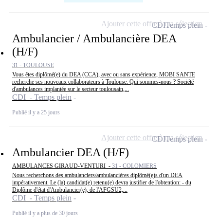
Ajouter cette offre à ma sélection
CDI
Temps plein
Ambulancier / Ambulancière DEA
(H/F)
31 - TOULOUSE
Vous êtes diplômé(e) du DEA (CCA), avec ou sans expérience, MOBI SANTE
recherche ses nouveaux collaborateurs à Toulouse. Qui sommes-nous ? Société
d'ambulances implantée sur le secteur toulousain,...
CDI - Temps plein
Publié il y a 25 jours
Ajouter cette offre à ma sélection
CDI
Temps plein
Ambulancier DEA (H/F)
AMBULANCES GIRAUD-VENTURI -
31 - COLOMIERS
Nous recherchons des ambulanciers/ambulancières diplômé(e)s d'un DEA
impérativement. Le (la) candidat(e) retenu(e) devra justifier de l'obtention: - du
Diplôme d'état d'Ambulancier(e), de l'AFGSU2,...
CDI - Temps plein
Publié il y a plus de 30 jours