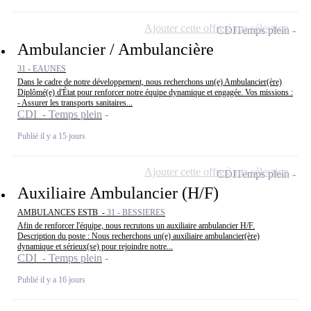
Ajouter cette offre à ma sélection
CDI
Temps plein
Ambulancier / Ambulancière
31 - EAUNES
Dans le cadre de notre développement, nous recherchons un(e) Ambulancier(ère)
Diplômé(e) d'État pour renforcer notre équipe dynamique et engagée. Vos missions :
- Assurer les transports sanitaires...
CDI - Temps plein
Publié il y a 15 jours
Ajouter cette offre à ma sélection
CDI
Temps plein
Auxiliaire Ambulancier (H/F)
AMBULANCES ESTB -
31 - BESSIERES
Afin de renforcer l'équipe, nous recrutons un auxiliaire ambulancier H/F.
Description du poste : Nous recherchons un(e) auxiliaire ambulancier(ère)
dynamique et sérieux(se) pour rejoindre notre...
CDI - Temps plein
Publié il y a 16 jours