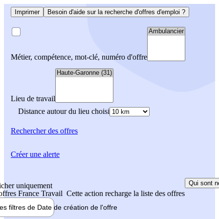
Imprimer
Besoin d'aide sur la recherche d'offres d'emploi ?
Métier, compétence, mot-clé, numéro d'offre
Lieu de travail
Distance autour du lieu choisi
Rechercher
des offres
Créer une alerte
Qui sont n
icher uniquement
 offres France Travail
Cette action recharge la liste des offres
les filtres de
Date de création
de l'offre