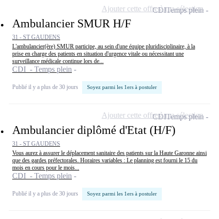
Ajouter cette offre à ma sélection
CDI
Temps plein
Ambulancier SMUR H/F
31 - ST GAUDENS
L'ambulancier(ère) SMUR participe, au sein d'une équipe pluridisciplinaire, à la
prise en charge des patients en situation d'urgence vitale ou nécessitant une
surveillance médicale continue lors de...
CDI - Temps plein
Publié il y a plus de 30 jours
Soyez parmi les 1ers à postuler
Ajouter cette offre à ma sélection
CDI
Temps plein
Ambulancier diplômé d'Etat (H/F)
31 - ST GAUDENS
Vous aurez à assurer le déplacement sanitaire des patients sur la Haute Garonne ainsi
que des gardes préfectorales. Horaires variables : Le planning est fourni le 15 du
mois en cours pour le mois...
CDI - Temps plein
Publié il y a plus de 30 jours
Soyez parmi les 1ers à postuler