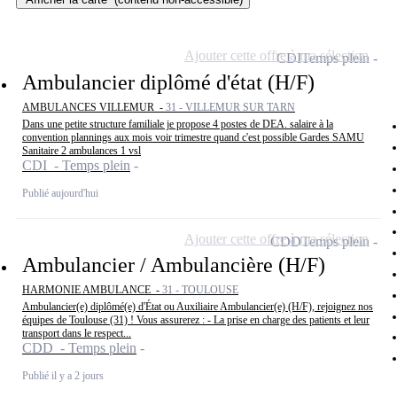
Ajouter cette offre à ma sélection
CDI
Temps plein
Ambulancier diplômé d'état (H/F)
AMBULANCES VILLEMUR -
31 - VILLEMUR SUR TARN
Dans une petite structure familiale je propose 4 postes de DEA. salaire à la
convention plannings aux mois voir trimestre quand c'est possible Gardes SAMU
Sanitaire 2 ambulances 1 vsl
CDI - Temps plein
Publié aujourd'hui
Ajouter cette offre à ma sélection
CDD
Temps plein
Ambulancier / Ambulancière (H/F)
HARMONIE AMBULANCE -
31 - TOULOUSE
Ambulancier(e) diplômé(e) d'État ou Auxiliaire Ambulancier(e) (H/F), rejoignez nos
équipes de Toulouse (31) ! Vous assurerez : - La prise en charge des patients et leur
transport dans le respect...
CDD - Temps plein
Publié il y a 2 jours