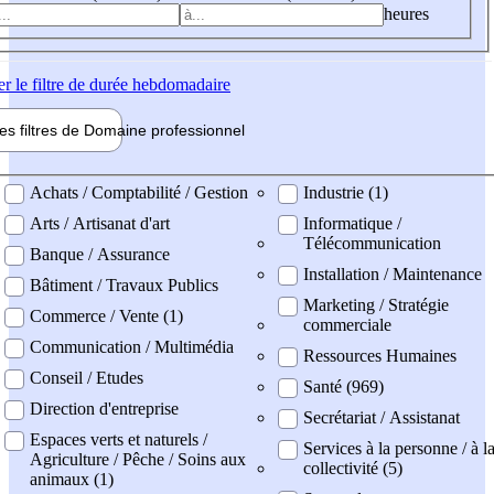
heures
er
le filtre de durée hebdomadaire
les filtres de
Domaine pro
fessionnel
ne professionel
Achats / Comptabilité / Gestion
Industrie (1)
Arts / Artisanat d'art
Informatique /
Télécommunication
Banque / Assurance
Installation / Maintenance
Bâtiment / Travaux Publics
Marketing / Stratégie
Commerce / Vente (1)
commerciale
Communication / Multimédia
Ressources Humaines
Conseil / Etudes
Santé (969)
Direction d'entreprise
Secrétariat / Assistanat
Espaces verts et naturels /
Services à la personne / à l
Agriculture / Pêche / Soins aux
collectivité (5)
animaux (1)