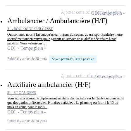
Ajouter cette offre à ma sélection
CDI
Temps plein
Ambulancier / Ambulancière (H/F)
31 - BOULOGNE SUR GESSE
Qui sommes-nous ? En tant qu'acteur majeur du secteur du transport sanitaire. notre
société met tout en œuvre pour garantir un service de qualité et sécuritaire à nos
patients. Nous valorisons...
CDI - Temps plein
Publié il y a plus de 30 jours
Soyez parmi les 1ers à postuler
Ajouter cette offre à ma sélection
CDI
Temps plein
Auxiliaire ambulancier (H/F)
31 - ST GAUDENS
Vous aurez à assurer le déplacement sanitaire des patients sur la Haute Garonne ainsi
que des gardes préfectorales. Horaires variables : Le planning est fourni le 15 du
mois en cours pour le mois...
CDI - Temps plein
Publié il y a plus de 30 jours