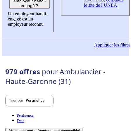
employeur handi-
le site de l’UNEA
.
engagé ?
Un employeur handi-
engagé est un
employeur reconnu
Appliquer
les filtres
979 offres
pour Ambulancier -
Haute-Garonne (31)
Trier par
Pertinence
Pertinence
Date
Afficher la carte
(contenu non-accessible)