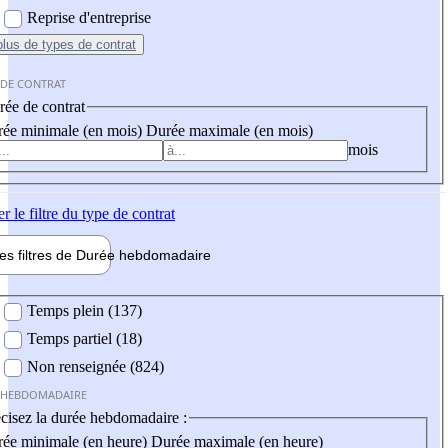
Reprise d'entreprise
plus
de types de contrat
 DE CONTRAT
ée de contrat
ée minimale (en mois)
Durée maximale (en mois)
mois
er
le filtre du type de contrat
les filtres de
Durée hebdo
madaire
 hebdomadaire
Temps plein (137)
Temps partiel (18)
Non renseignée (824)
 HEBDOMADAIRE
cisez la durée hebdomadaire :
ée minimale (en heure)
Durée maximale (en heure)