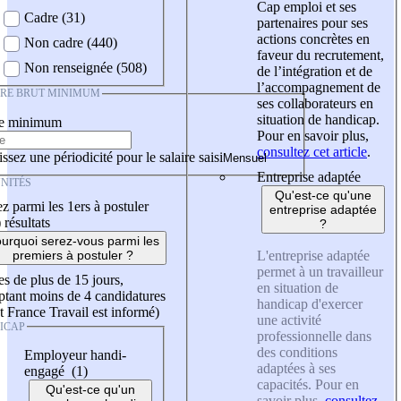
Cap emploi et ses
Cadre (31)
partenaires pour ses
actions concrètes en
Non cadre (440)
faveur du recrutement,
Non renseignée (508)
de l’intégration et de
l’accompagnement de
IRE BRUT MINIMUM
ses collaborateurs en
situation de handicap.
re minimum
Pour en savoir plus,
consultez cet article
.
ssez une périodicité pour le salaire saisi
Entreprise adaptée
NITÉS
Qu'est-ce qu'une
z parmi les 1ers à postuler
entreprise adaptée
)
résultats
?
urquoi serez-vous parmi les
L'entreprise adaptée
premiers à postuler ?
permet à un travailleur
es de plus de 15 jours,
en situation de
tant moins de 4 candidatures
handicap d'exercer
t France Travail est informé)
une activité
ICAP
professionnelle dans
des conditions
Employeur handi-
adaptées à ses
engagé (1)
capacités. Pour en
Qu'est-ce qu'un
savoir plus,
consultez