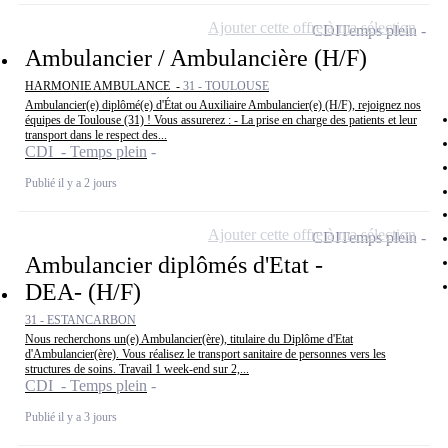
Ajouter cette offre à ma sélection
CDI
Temps plein
Ambulancier / Ambulancière (H/F)
HARMONIE AMBULANCE -
31 - TOULOUSE
Ambulancier(e) diplômé(e) d'État ou Auxiliaire Ambulancier(e) (H/F), rejoignez nos
équipes de Toulouse (31) ! Vous assurerez : - La prise en charge des patients et leur
transport dans le respect des...
CDI - Temps plein
Publié il y a 2 jours
Ajouter cette offre à ma sélection
CDI
Temps plein
Ambulancier diplômés d'Etat -
DEA- (H/F)
31 - ESTANCARBON
Nous recherchons un(e) Ambulancier(ère), titulaire du Diplôme d'Etat
d'Ambulancier(ère). Vous réalisez le transport sanitaire de personnes vers les
structures de soins. Travail 1 week-end sur 2,...
CDI - Temps plein
Publié il y a 3 jours