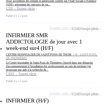
Nous accueillons des enfants et adolescents confiés par l'Aide Sociale à l'Enfance
(ASE), présentant des parcours de vie...
CDI - Temps plein
Publié il y a 2 jours
Ajouter cette offre à ma sélection
CDD
Temps plein
INFIRMIER SMR
ADDICTOLOGIE de jour avec 1
week-end sur4 (H/F)
CENTRE HOSPITALIER DE SAINT PONS DE THOM -
34 - SAINT-PONS-
DE-THOMIÈRES
Le Centre hospitalier de Saint-Pons-de-Thomières s'inscrit dans une démarche
d'accompagnement à l'installation des professionnels au sein du territoire (en
proposant une aide à la recherche de...
CDD - Temps plein
Publié il y a 2 jours
Ajouter cette offre à ma sélection
CDD
Temps plein
INFIRMIER (H/F)