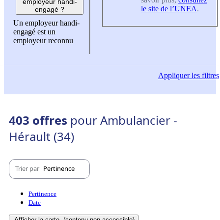
employeur handi-
le site de l’UNEA
.
engagé ?
Un employeur handi-
engagé est un
employeur reconnu
Appliquer
les filtres
403 offres
pour Ambulancier -
Hérault (34)
Trier par
Pertinence
Pertinence
Date
Afficher la carte
(contenu non-accessible)