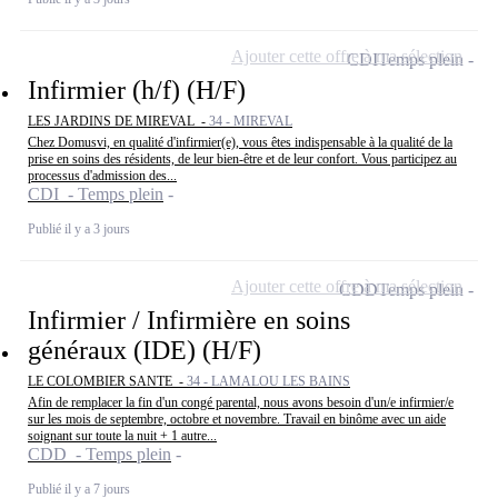
Ajouter cette offre à ma sélection
CDI
Temps plein
Infirmier (h/f) (H/F)
LES JARDINS DE MIREVAL -
34 - MIREVAL
Chez Domusvi, en qualité d'infirmier(e), vous êtes indispensable à la qualité de la
prise en soins des résidents, de leur bien-être et de leur confort. Vous participez au
processus d'admission des...
CDI - Temps plein
Publié il y a 3 jours
Ajouter cette offre à ma sélection
CDD
Temps plein
Infirmier / Infirmière en soins
généraux (IDE) (H/F)
LE COLOMBIER SANTE -
34 - LAMALOU LES BAINS
Afin de remplacer la fin d'un congé parental, nous avons besoin d'un/e infirmier/e
sur les mois de septembre, octobre et novembre. Travail en binôme avec un aide
soignant sur toute la nuit + 1 autre...
CDD - Temps plein
Publié il y a 7 jours