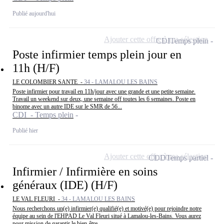
Publié aujourd'hui
Ajouter cette offre à ma sélection
CDI
Temps plein
Poste infirmier temps plein jour en
11h (H/F)
LE COLOMBIER SANTE -
34 - LAMALOU LES BAINS
Poste infirmier pour travail en 11h/jour avec une grande et une petite semaine.
Travail un weekend sur deux, une semaine off toutes les 6 semaines. Poste en
binome avec un autre IDE sur le SMR de 56...
CDI - Temps plein
Publié hier
Ajouter cette offre à ma sélection
CDD
Temps partiel
Infirmier / Infirmière en soins
généraux (IDE) (H/F)
LE VAL FLEURI -
34 - LAMALOU LES BAINS
Nous recherchons un(e) infirmier(e) qualifié(e) et motivé(e) pour rejoindre notre
équipe au sein de l'EHPAD Le Val Fleuri situé à Lamalou-les-Bains. Vous aurez
pour mission de garantir le bien-être,...