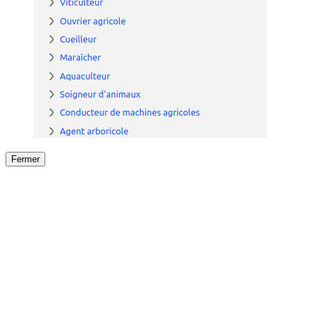
Fermer
Fermer
le détail de l'offre
/
Offre
sur
Offre précéden