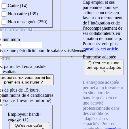
Cap emploi et ses
Cadre (14)
partenaires pour ses
actions concrètes en
Non cadre (139)
faveur du recrutement,
Non renseignée (250)
de l’intégration et de
l’accompagnement de
IRE BRUT MINIMUM
ses collaborateurs en
situation de handicap.
re minimum
Pour en savoir plus,
consultez cet article
.
ssez une périodicité pour le salaire saisi
Entreprise adaptée
NITÉS
Qu'est-ce qu'une
z parmi les 1ers à postuler
entreprise adaptée
)
résultats
?
urquoi serez-vous parmi les
L'entreprise adaptée
premiers à postuler ?
permet à un travailleur
es de plus de 15 jours,
en situation de
tant moins de 4 candidatures
handicap d'exercer
t France Travail est informé)
une activité
ICAP
professionnelle dans
des conditions
Employeur handi-
adaptées à ses
engagé (1)
capacités. Pour en
Qu'est-ce qu'un
savoir plus,
consultez