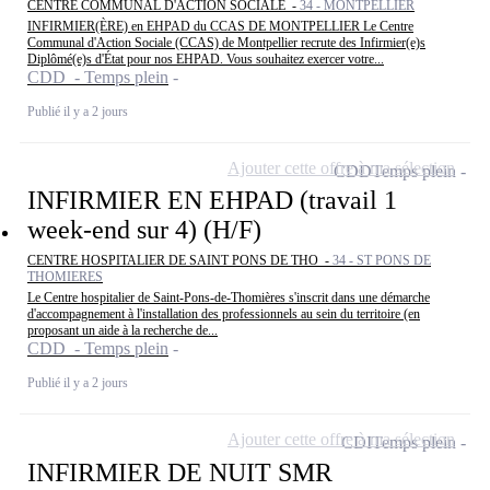
CENTRE COMMUNAL D'ACTION SOCIALE -
34 - MONTPELLIER
INFIRMIER(ÈRE) en EHPAD du CCAS DE MONTPELLIER Le Centre
Communal d'Action Sociale (CCAS) de Montpellier recrute des Infirmier(e)s
Diplômé(e)s d'État pour nos EHPAD. Vous souhaitez exercer votre...
CDD - Temps plein
Publié il y a 2 jours
Ajouter cette offre à ma sélection
CDD
Temps plein
INFIRMIER EN EHPAD (travail 1
week-end sur 4) (H/F)
CENTRE HOSPITALIER DE SAINT PONS DE THO -
34 - ST PONS DE
THOMIERES
Le Centre hospitalier de Saint-Pons-de-Thomières s'inscrit dans une démarche
d'accompagnement à l'installation des professionnels au sein du territoire (en
proposant un aide à la recherche de...
CDD - Temps plein
Publié il y a 2 jours
Ajouter cette offre à ma sélection
CDI
Temps plein
INFIRMIER DE NUIT SMR