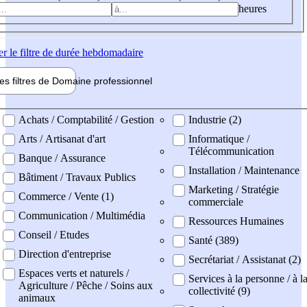
heures
er
le filtre de durée hebdomadaire
les filtres de
Domaine pro
fessionnel
ne professionel
Achats / Comptabilité / Gestion
Industrie (2)
Arts / Artisanat d'art
Informatique /
Télécommunication
Banque / Assurance
Installation / Maintenance
Bâtiment / Travaux Publics
Marketing / Stratégie
Commerce / Vente (1)
commerciale
Communication / Multimédia
Ressources Humaines
Conseil / Etudes
Santé (389)
Direction d'entreprise
Secrétariat / Assistanat (2)
Espaces verts et naturels /
Services à la personne / à l
Agriculture / Pêche / Soins aux
collectivité (9)
animaux