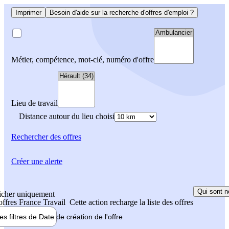
Imprimer
Besoin d'aide sur la recherche d'offres d'emploi ?
Métier, compétence, mot-clé, numéro d'offre
Lieu de travail
Distance autour du lieu choisi
Rechercher
des offres
Créer une alerte
Qui sont n
icher uniquement
 offres France Travail
Cette action recharge la liste des offres
les filtres de
Date de création
de l'offre