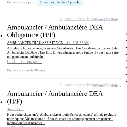
Publié il y a 22 jours
Soyez parmi les 1ers à postuler
Ajouter cette offre à ma sélection
CDI
Temps plein
Ambulancier / Ambulancière DEA
Obligatoire (H/F)
AMBULANCES THAU ASSISTANCE -
34 - POUSSAN
Afin d'enrichir son équipe, la société Ambulances Thau Assistance recrute son futur
Ambulancier Diplômé d'Etat H/F. En vue d'intégrer notre équipe, il vous faudra être
obligatoirement titulaire du...
CDI - Temps plein
Publié il y a plus de 30 jours
Ajouter cette offre à ma sélection
CDI
Temps plein
Ambulancier / Ambulancière DEA
(H/F)
34 - LUNEL
Nous recherchons un(e) Ambulancier(e) motivé(e) et sérieux(se) afin de rejoindre
notre équipe. Vos missions : - Prise en charge et accompagnement des patients -
Réalisation des démarches...