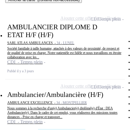
Ajouter cette offre à ma sélection
CDI
Temps plein
AMBULANCIER DIPLOME D
ETAT H/F (H/F)
SARL ATLAS AMBULANCES -
34 - LUNEL
Société familiale à taille humaine, attachée à des valeurs de proximité, de respect et
de qualité de prise en charge. Notre patientèle est fidèle et nous travaillons en étroite
collaboration avec les...
CDI - Temps plein
Publié il y a 3 jours
Ajouter cette offre à ma sélection
CDI
Temps plein
Ambulancier/Ambulancière (H/F)
AMBULANCE EXCELLENCE -
34 - MONTPELLIER
Nous sommes à la recherche d'un(e) Ambulancier(e) diplômé(e) d'État : DEA
Ambulancier(e). Dans le cadre de cet emploi, vous réaliserez des missions toutes
distances - Prise en charge et transport...
CDI - Temps plein