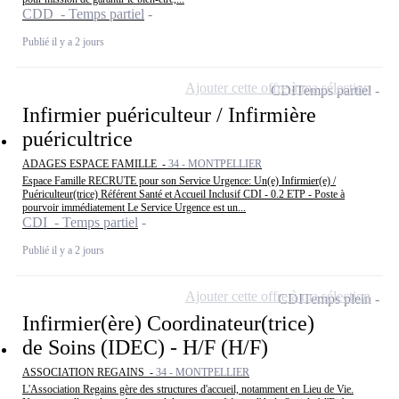
CDD - Temps partiel
Publié il y a 2 jours
Ajouter cette offre à ma sélection
CDI
Temps partiel
Infirmier puériculteur / Infirmière
puéricultrice
ADAGES ESPACE FAMILLE -
34 - MONTPELLIER
Espace Famille RECRUTE pour son Service Urgence: Un(e) Infirmier(e) /
Puériculteur(trice) Référent Santé et Accueil Inclusif CDI - 0.2 ETP - Poste à
pourvoir immédiatement Le Service Urgence est un...
CDI - Temps partiel
Publié il y a 2 jours
Ajouter cette offre à ma sélection
CDI
Temps plein
Infirmier(ère) Coordinateur(trice)
de Soins (IDEC) - H/F (H/F)
ASSOCIATION REGAINS -
34 - MONTPELLIER
L'Association Regains gère des structures d'accueil, notamment en Lieu de Vie.