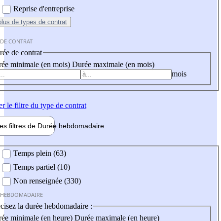
Reprise d'entreprise
plus
de types de contrat
 DE CONTRAT
ée de contrat
ée minimale (en mois)
Durée maximale (en mois)
mois
er
le filtre du type de contrat
les filtres de
Durée hebdo
madaire
 hebdomadaire
Temps plein (63)
Temps partiel (10)
Non renseignée (330)
 HEBDOMADAIRE
cisez la durée hebdomadaire :
ée minimale (en heure)
Durée maximale (en heure)