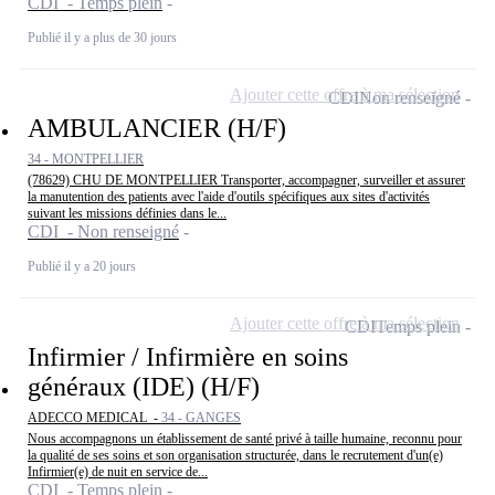
CDI - Temps plein
Publié il y a plus de 30 jours
Ajouter cette offre à ma sélection
CDI
Non renseigné
AMBULANCIER (H/F)
34 - MONTPELLIER
(78629) CHU DE MONTPELLIER Transporter, accompagner, surveiller et assurer
la manutention des patients avec l'aide d'outils spécifiques aux sites d'activités
suivant les missions définies dans le...
CDI - Non renseigné
Publié il y a 20 jours
Ajouter cette offre à ma sélection
CDI
Temps plein
Infirmier / Infirmière en soins
généraux (IDE) (H/F)
ADECCO MEDICAL -
34 - GANGES
Nous accompagnons un établissement de santé privé à taille humaine, reconnu pour
la qualité de ses soins et son organisation structurée, dans le recrutement d'un(e)
Infirmier(e) de nuit en service de...
CDI - Temps plein