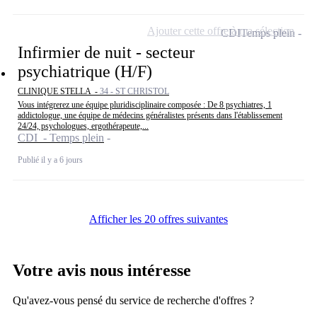
Ajouter cette offre à ma sélection
CDI
Temps plein
Infirmier de nuit - secteur
psychiatrique (H/F)
CLINIQUE STELLA -
34 - ST CHRISTOL
Vous intégrerez une équipe pluridisciplinaire composée : De 8 psychiatres, 1
addictologue, une équipe de médecins généralistes présents dans l'établissement
24/24, psychologues, ergothérapeute,...
CDI - Temps plein
Publié il y a 6 jours
Afficher les 20 offres suivantes
Votre avis nous intéresse
Qu'avez-vous pensé du service de recherche d'offres ?