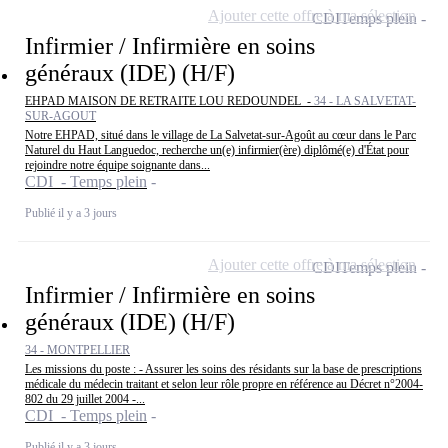
Ajouter cette offre à ma sélection
CDI
Temps plein
Infirmier / Infirmière en soins
généraux (IDE) (H/F)
EHPAD MAISON DE RETRAITE LOU REDOUNDEL -
34 - LA SALVETAT-
SUR-AGOUT
Notre EHPAD, situé dans le village de La Salvetat-sur-Agoût au cœur dans le Parc
Naturel du Haut Languedoc, recherche un(e) infirmier(ère) diplômé(e) d'État pour
rejoindre notre équipe soignante dans...
CDI - Temps plein
Publié il y a 3 jours
Ajouter cette offre à ma sélection
CDI
Temps plein
Infirmier / Infirmière en soins
généraux (IDE) (H/F)
34 - MONTPELLIER
Les missions du poste : - Assurer les soins des résidants sur la base de prescriptions
médicale du médecin traitant et selon leur rôle propre en référence au Décret n°2004-
802 du 29 juillet 2004 -...
CDI - Temps plein
Publié il y a 3 jours