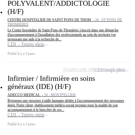
POLYVALENT/ADDICTOLOGIE
(H/F)
CENTRE HOSPITALIER DE SAINT PONS DE THOM -
34 - ST PONS DE
THOMIERES
Le Centre hospitalier de Saint-Pons-de-Thomières s'inscrit dans une démarche
d'accompagnement à l'installation des professionnels au sein du territoire (en
proposant une aide à la recherche de...
CDI - Temps plein
Publié il y a 3 jours
Ajouter cette offre à ma sélection
CDI
Temps plein
Infirmier / Infirmière en soins
généraux (IDE) (H/F)
ADECCO MEDICAL -
34 - MONTPELLIER
Rejoignez une structure à taille humaine dédiée à l'accompagnement des personnes
âgées Notre client, établissement médico-social reconnu pour la qualité de son
accompagnement et le bien-être de ses...
CDI - Temps plein
Publié il y a 3 jours