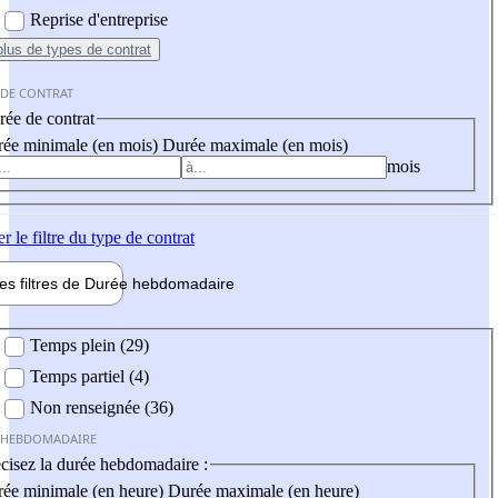
Reprise d'entreprise
plus
de types de contrat
 DE CONTRAT
ée de contrat
ée minimale (en mois)
Durée maximale (en mois)
mois
er
le filtre du type de contrat
les filtres de
Durée hebdo
madaire
 hebdomadaire
Temps plein (29)
Temps partiel (4)
Non renseignée (36)
 HEBDOMADAIRE
cisez la durée hebdomadaire :
ée minimale (en heure)
Durée maximale (en heure)