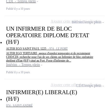
CDI - Temps plein
Publié il y a 10 jours
Ajouter cette offre à ma sélection
Intérim
Temps plein
UN INFIRMIER DE BLOC
OPERATOIRE DIPLOME D'ETAT
(H/F)
ALTER EGO SAINT PAUL 1225 -
974 - LE PORT
ALTER EGO TERTIAIRE, agence d'emploi temporaire et de recrutement
CDD/CDI, recherche pour l'un de ses clients un Infirmier de bloc opératoire
diplômé d'État (H/F) situé au Port. Poste d'Infirmier de...
Intérim - Temps plein
Publié il y a 10 jours
Ajouter cette offre à ma sélection
CDI
Temps plein
INFIRMIER(E) LIBERAL(E)
(H/F)
974 - SAINT-ANDRÉ