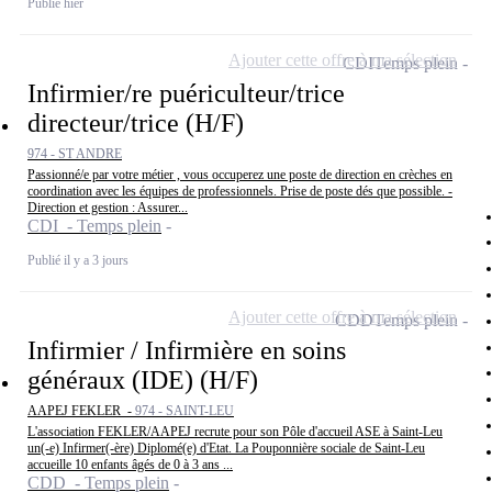
Publié hier
Ajouter cette offre à ma sélection
CDI
Temps plein
Infirmier/re puériculteur/trice
directeur/trice (H/F)
974 - ST ANDRE
Passionné/e par votre métier , vous occuperez une poste de direction en crèches en
coordination avec les équipes de professionnels. Prise de poste dés que possible. -
Direction et gestion : Assurer...
CDI - Temps plein
Publié il y a 3 jours
Ajouter cette offre à ma sélection
CDD
Temps plein
Infirmier / Infirmière en soins
généraux (IDE) (H/F)
AAPEJ FEKLER -
974 - SAINT-LEU
L'association FEKLER/AAPEJ recrute pour son Pôle d'accueil ASE à Saint-Leu
un(-e) Infirmer(-ère) Diplomé(e) d'Etat. La Pouponnière sociale de Saint-Leu
accueille 10 enfants âgés de 0 à 3 ans ...
CDD - Temps plein