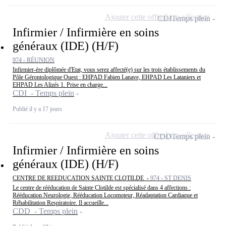
Ajouter cette offre à ma sélection
CDI
Temps plein
Infirmier / Infirmière en soins
généraux (IDE) (H/F)
974 - RÉUNION
Infirmier-ère diplômée d'Etat, vous serez affecté(e) sur les trois établissements du
Pôle Gérontologique Ouest : EHPAD Fabien Lanave, EHPAD Les Lataniers et
EHPAD Les Alizés 1. Prise en charge...
CDI - Temps plein
Publié il y a 17 jours
Ajouter cette offre à ma sélection
CDD
Temps plein
Infirmier / Infirmière en soins
généraux (IDE) (H/F)
CENTRE DE REEDUCATION SAINTE CLOTILDE -
974 - ST DENIS
Le centre de rééducation de Sainte Clotilde est spécialisé dans 4 affections :
Rééducation Neurologie, Rééducation Locomoteur, Réadaptation Cardiaque et
Réhabilitation Respiratoire. Il accueille...
CDD - Temps plein