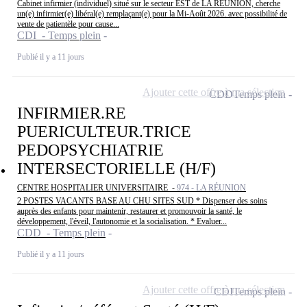
Cabinet infirmier (individuel) situé sur le secteur EST de LA REUNION, cherche
un(e) infirmier(e) libéral(e) remplaçant(e) pour la Mi-Août 2026. avec possibilité de
vente de patientèle pour cause...
CDI - Temps plein
Publié il y a 11 jours
Ajouter cette offre à ma sélection
CDD
Temps plein
INFIRMIER.RE
PUERICULTEUR.TRICE
PEDOPSYCHIATRIE
INTERSECTORIELLE (H/F)
CENTRE HOSPITALIER UNIVERSITAIRE -
974 - LA RÉUNION
2 POSTES VACANTS BASE AU CHU SITES SUD * Dispenser des soins
auprès des enfants pour maintenir, restaurer et promouvoir la santé, le
développement, l'éveil, l'autonomie et la socialisation. * Evaluer...
CDD - Temps plein
Publié il y a 11 jours
Ajouter cette offre à ma sélection
CDI
Temps plein