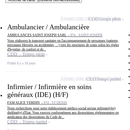
Ajouter cette offre à ma sélection
CDD
Temps plein
Ambulancier / Ambulancière
AMBULANCES SAINT JOSEPH SARL -
974 - SAINT-JOSEPH
Vous réaliserez le transport sanitaire ou l'accompagnement de personnes (patients,
personnes blessées ou accidentées, ...) vers les structures de soins selon les règles
d'hygiène, de confort et de...
CDD - Temps plein
Publié il y a 18 jours
Ajouter cette offre à ma sélection
CDD
Temps partiel
Infirmier / Infirmière en soins
généraux (IDE) (H/F)
FAM ALICE VERDIN -
974 - ST DENIS
Nous recherchons pour notre établissement médico-social un/une infirmier(ére)
diplômé(e) d'Etat. Vous exercez conformément aux dispositions réglementaires en
application des dispositions du Code de...
CDD - Temps partiel