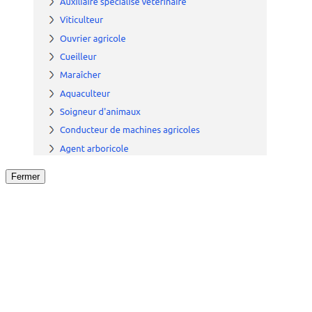
Fermer
Fermer
le détail de l'offre
/
Offre
sur
Offre précéden