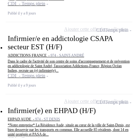
CDI - Temps plein
Publié il y a 8 jours
Ajouter cette offre à ma sélection
CDI
Temps plein
Infirmier/e en addictologie CSAPA
secteur EST (H/F)
ADDICTIONS FRANCE -
974 - SAINT-ANDRÉ
Dans le cadre de l'activité de son centre de soins d'accompagnement et de prévention
en addictologie de Saint André, l'association Addictions-France, Région Océan
Indien, recrute un (e) infirmier(e)...
CDI - Temps plein
Publié il y a 9 jours
Ajouter cette offre à ma sélection
CDI
Temps plein
Infirmier(e) en EHPAD (H/F)
EHPAD AUDE -
974 - ST DENIS
*Notre entreprise* La Résidence Aude, située au cœur de la ville de Saint-Denis, est
bien desservie par les transports en commun. Elle accueille 85 résidents, dont 14 en
unité protégée et PASA de...