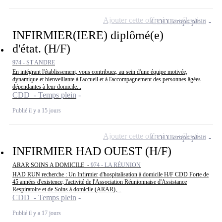
Ajouter cette offre à ma sélection
CDD
Temps plein
INFIRMIER(IERE) diplômé(e)
d'état. (H/F)
974 - ST ANDRE
En intégrant l'établissement, vous contribuez, au sein d'une équipe motivée,
dynamique et bienveillante à l'accueil et à l'accompagnement des personnes âgées
dépendantes à leur domicile...
CDD - Temps plein
Publié il y a 15 jours
Ajouter cette offre à ma sélection
CDD
Temps plein
INFIRMIER HAD OUEST (H/F)
ARAR SOINS A DOMICILE -
974 - LA RÉUNION
HAD RUN recherche : Un Infirmier d'hospitalisation à domicile H/F CDD Forte de
45 années d'existence, l'activité de l'Association Réunionnaise d'Assistance
Respiratoire et de Soins à domicile (ARAR),...
CDD - Temps plein
Publié il y a 17 jours