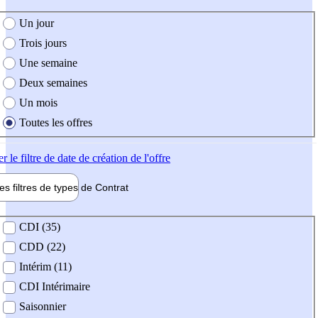
e création de l'offre
Un jour
Trois jours
Une semaine
Deux semaines
Un mois
Toutes les offres
er
le filtre de date de création de l'offre
les filtres de types de
Contrat
de contrat
CDI (35)
CDD (22)
Intérim (11)
CDI Intérimaire
Saisonnier