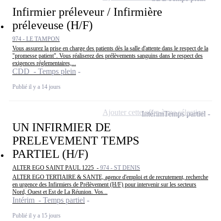
Infirmier préleveur / Infirmière
préleveuse (H/F)
974 - LE TAMPON
Vous assurez la prise en charge des patients dès la salle d'attente dans le respect de la
"promesse patient". Vous réaliserez des prélèvements sanguins dans le respect des
exigences réglementaires,...
CDD - Temps plein
Publié il y a 14 jours
Ajouter cette offre à ma sélection
Intérim
Temps partiel
UN INFIRMIER DE
PRELEVEMENT TEMPS
PARTIEL (H/F)
ALTER EGO SAINT PAUL 1225 -
974 - ST DENIS
ALTER EGO TERTIAIRE & SANTE, agence d'emploi et de recrutement, recherche
en urgence des Infirmiers de Prélèvement (H/F) pour intervenir sur les secteurs
Nord, Ouest et Est de La Réunion. Vos...
Intérim - Temps partiel
Publié il y a 15 jours