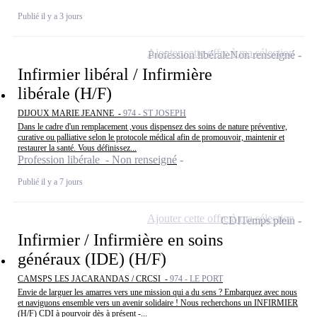
Publié il y a 3 jours
Ajouter cette offre à ma sélection
Profession libérale
Non renseigné
Infirmier libéral / Infirmière
libérale (H/F)
DIJOUX MARIE JEANNE -
974 - ST JOSEPH
Dans le cadre d'un remplacement ,vous dispensez des soins de nature préventive,
curative ou palliative selon le protocole médical afin de promouvoir, maintenir et
restaurer la santé. Vous définissez...
Profession libérale - Non renseigné
Publié il y a 7 jours
Ajouter cette offre à ma sélection
CDI
Temps plein
Infirmier / Infirmière en soins
généraux (IDE) (H/F)
CAMSPS LES JACARANDAS / CRCSI -
974 - LE PORT
Envie de larguer les amarres vers une mission qui a du sens ? Embarquez avec nous
et naviguons ensemble vers un avenir solidaire ! Nous recherchons un INFIRMIER
(H/F) CDI à pourvoir dès à présent -...