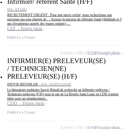
Infirmier/ référent Santé (H/F)
974 - ST LEU
RECRUTEMENT URGENT : Pour une micro crèche, nous recherchons une
personne qui sera chargée de : - Assurer la mission de référente Santé (diplômée et 3
ans d'expérience auprès des jeunes enfants) -...
CDI - Temps plein
Publié il y a 14 jours
Ajouter cette offre à ma sélection
CDD
Temps plein
INFIRMIER(E) PRELEVEUR(SE)
/ TECHNICIEN(NE)
PRELEVEUR(SE) (H/F)
INOVIE REUNILAB -
974 - SAINT-LOUIS
Le laboratoire multisites Inovie RéuniLab recherche un Infirmier préleveur /
Technicien préleveur (F/H) pour le site de La Rivière Saint Louis en CDD à temps
plein pour un remplacement...
CDD - Temps plein
Publié il y a 15 jours
Ajouter cette offre à ma sélection
CDD
Temps plein