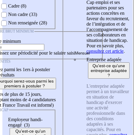
Cap emploi et ses
Cadre (8)
partenaires pour ses
actions concrètes en
Non cadre (33)
faveur du recrutement,
Non renseignée (28)
de l’intégration et de
l’accompagnement de
IRE BRUT MINIMUM
ses collaborateurs en
situation de handicap.
re minimum
Pour en savoir plus,
consultez cet article
.
ssez une périodicité pour le salaire saisi
Entreprise adaptée
NITÉS
Qu'est-ce qu'une
z parmi les 1ers à postuler
entreprise adaptée
résultats
?
urquoi serez-vous parmi les
L'entreprise adaptée
premiers à postuler ?
permet à un travailleur
es de plus de 15 jours,
en situation de
tant moins de 4 candidatures
handicap d'exercer
t France Travail est informé)
une activité
ICAP
professionnelle dans
des conditions
Employeur handi-
adaptées à ses
engagé (3)
capacités. Pour en
Qu'est-ce qu'un
savoir plus,
consultez