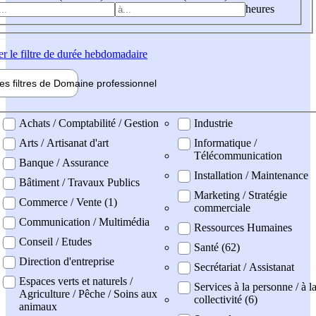
heures
er
le filtre de durée hebdomadaire
les filtres de
Domaine pro
fessionnel
ne professionel
Achats / Comptabilité / Gestion
Industrie
Arts / Artisanat d'art
Informatique /
Télécommunication
Banque / Assurance
Installation / Maintenance
Bâtiment / Travaux Publics
Marketing / Stratégie
Commerce / Vente (1)
commerciale
Communication / Multimédia
Ressources Humaines
Conseil / Etudes
Santé (62)
Direction d'entreprise
Secrétariat / Assistanat
Espaces verts et naturels /
Services à la personne / à l
Agriculture / Pêche / Soins aux
collectivité (6)
animaux