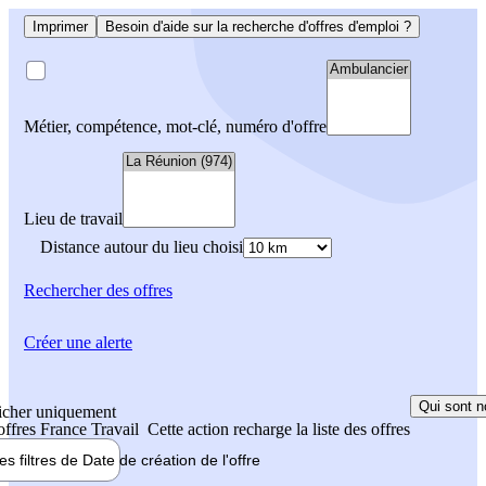
Imprimer
Besoin d'aide sur la recherche d'offres d'emploi ?
Métier, compétence, mot-clé, numéro d'offre
Lieu de travail
Distance autour du lieu choisi
Rechercher
des offres
Créer une alerte
Qui sont n
icher uniquement
 offres France Travail
Cette action recharge la liste des offres
les filtres de
Date de création
de l'offre