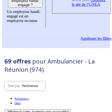
employeur handi-
le site de l’UNEA
.
engagé ?
Un employeur handi-
engagé est un
employeur reconnu
Appliquer
les filtres
69 offres
pour Ambulancier - La
Réunion (974)
Trier par
Pertinence
Pertinence
Date
Afficher la carte
(contenu non-accessible)