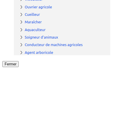
Fermer
Fermer
le détail de l'offre
/
Offre
sur
Offre précéden