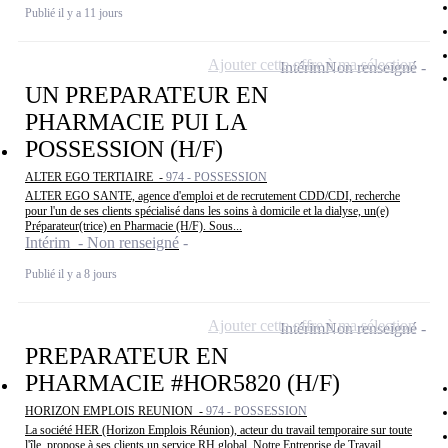
Publié il y a 11 jours
Ajouter cette offre à ma sélection
Intérim
Non renseigné
UN PREPARATEUR EN
PHARMACIE PUI LA
POSSESSION (H/F)
ALTER EGO TERTIAIRE -
974 - POSSESSION
ALTER EGO SANTE, agence d'emploi et de recrutement CDD/CDI, recherche
pour l'un de ses clients spécialisé dans les soins à domicile et la dialyse, un(e)
Préparateur(trice) en Pharmacie (H/F). Sous...
Intérim - Non renseigné
Publié il y a 8 jours
Ajouter cette offre à ma sélection
Intérim
Non renseigné
PREPARATEUR EN
PHARMACIE #HOR5820 (H/F)
HORIZON EMPLOIS REUNION -
974 - POSSESSION
La société HER (Horizon Emplois Réunion), acteur du travail temporaire sur toute
l'île, propose à ses clients un service RH global. Notre Entreprise de Travail