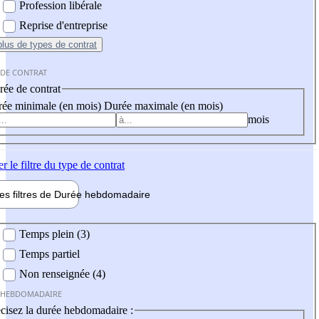
Profession libérale
Reprise d'entreprise
plus
de types de contrat
 DE CONTRAT
ée de contrat
ée minimale (en mois)
Durée maximale (en mois)
mois
er
le filtre du type de contrat
les filtres de
Durée hebdo
madaire
 hebdomadaire
Temps plein (3)
Temps partiel
Non renseignée (4)
 HEBDOMADAIRE
cisez la durée hebdomadaire :