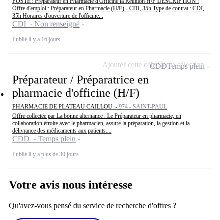
POSTE : Préparateur en Pharmacie d'Officine la Réunion H/F DESCRIPTION :
Offre d'emploi : Préparateur en Pharmacie (H/F) - CDI, 35h Type de contrat : CDI,
35h Horaires d'ouverture de l'officine...
CDI - Non renseigné
Publié il y a 16 jours
Ajouter cette offre à ma sélection
CDD
Temps plein
Préparateur / Préparatrice en
pharmacie d'officine (H/F)
PHARMACIE DE PLATEAU CAILLOU -
974 - SAINT-PAUL
Offre collectée par La bonne alternance : Le Préparateur en pharmacie, en
collaboration étroite avec le pharmacien, assure la préparation, la gestion et la
délivrance des médicaments aux patients....
CDD - Temps plein
Publié il y a plus de 30 jours
Votre avis nous intéresse
Qu'avez-vous pensé du service de recherche d'offres ?