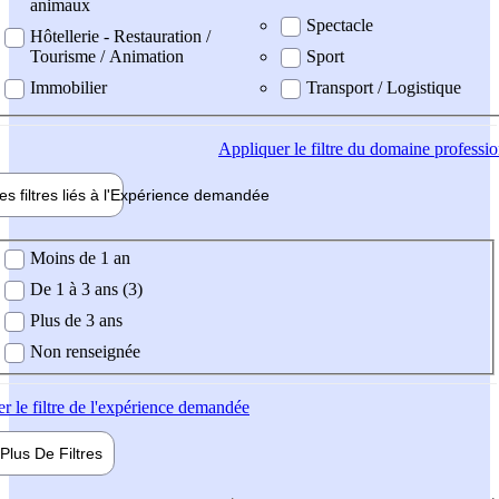
animaux
Spectacle
Hôtellerie - Restauration /
Tourisme / Animation
Sport
Immobilier
Transport / Logistique
Appliquer
le filtre du domaine professi
es filtres liés à l'
Expérience
demandée
ience demandée
Moins de 1 an
De 1 à 3 ans (3)
Plus de 3 ans
Non renseignée
er
le filtre de l'expérience demandée
Plus De
Filtres