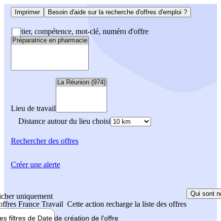
Imprimer
Besoin d'aide sur la recherche d'offres d'emploi ?
Métier, compétence, mot-clé, numéro d'offre
Lieu de travail
Distance autour du lieu choisi
Rechercher
des offres
Créer une alerte
Qui sont n
icher uniquement
 offres France Travail
Cette action recharge la liste des offres
les filtres de
Date de création
de l'offre