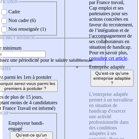
IFICATION
par France travail,
Cap emploi et ses
Cadre
partenaires pour ses
actions concrètes en
Non cadre (6)
faveur du recrutement,
Non renseignée (1)
de l’intégration et de
l’accompagnement de
IRE BRUT MINIMUM
ses collaborateurs en
situation de handicap.
re minimum
Pour en savoir plus,
consultez cet article
.
ssez une périodicité pour le salaire saisi
Entreprise adaptée
NITÉS
Qu'est-ce qu'une
z parmi les 1ers à postuler
entreprise adaptée
?
urquoi serez-vous parmi les
premiers à postuler ?
L'entreprise adaptée
es de plus de 15 jours,
permet à un travailleur
tant moins de 4 candidatures
en situation de
t France Travail est informé)
handicap d'exercer
ICAP
une activité
professionnelle dans
Employeur handi-
des conditions
engagé
adaptées à ses
Qu'est-ce qu'un
capacités. Pour en