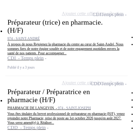
Ajouter cette offre à ma sélection
CDI
Temps plein
Préparateur (trice) en pharmacie.
(H/F)
974 - SAINT-ANDRÉ
À propos de nous Rejoignez la pharmacie du centre au cœur de Saint-André. Nous
sommes fiers de notre équipe soudée et de notre engagement quotidien envers la
santé de nos patients. Pour accompagner...
CDI - Temps plein
Publié il y a 3 jours
Ajouter cette offre à ma sélection
CDD
Temps plein
Préparateur / Préparatrice en
pharmacie (H/F)
PHARMACIE DE LANGEVIN -
974 - SAINT-JOSEPH
Vous êtes titulaire du brevet professionnel de préparateur en pharmacie (H/F), venez
rejoindre notre Pharmacie, prise de poste au 1er octobre 2026 jusqu'en août 2027.
Vous serez amené(e) à: Réaliser...
CDD - Temps plein