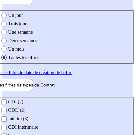
e création de l'offre
Un jour
Trois jours
Une semaine
Deux semaines
Un mois
Toutes les offres
er
le filtre de date de création de l'offre
les filtres de types de
Contrat
de contrat
CDI (2)
CDD (2)
Intérim (3)
CDI Intérimaire