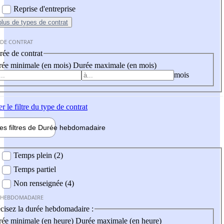
Reprise d'entreprise
plus
de types de contrat
 DE CONTRAT
ée de contrat
ée minimale (en mois)
Durée maximale (en mois)
mois
er
le filtre du type de contrat
les filtres de
Durée hebdo
madaire
 hebdomadaire
Temps plein (2)
Temps partiel
Non renseignée (4)
 HEBDOMADAIRE
cisez la durée hebdomadaire :
ée minimale (en heure)
Durée maximale (en heure)