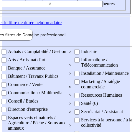
heures
er
le filtre de durée hebdomadaire
les filtres de
Domaine pro
fessionnel
ne professionel
Achats / Comptabilité / Gestion
Industrie
Arts / Artisanat d'art
Informatique /
Télécommunication
Banque / Assurance
Installation / Maintenance
Bâtiment / Travaux Publics
Marketing / Stratégie
Commerce / Vente
commerciale
Communication / Multimédia
Ressources Humaines
Conseil / Etudes
Santé (6)
Direction d'entreprise
Secrétariat / Assistanat
Espaces verts et naturels /
Services à la personne / à l
Agriculture / Pêche / Soins aux
collectivité
animaux