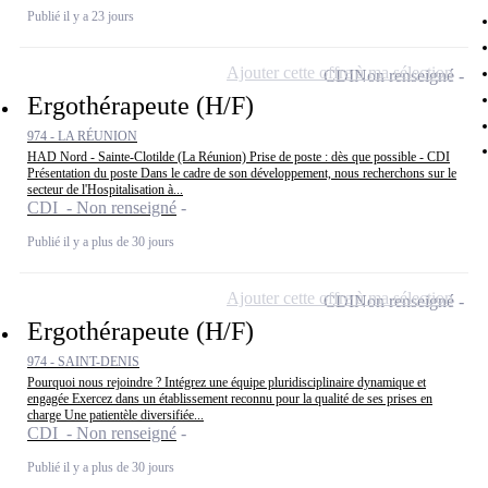
Publié il y a 23 jours
Ajouter cette offre à ma sélection
CDI
Non renseigné
Ergothérapeute (H/F)
974 - LA RÉUNION
HAD Nord - Sainte-Clotilde (La Réunion) Prise de poste : dès que possible - CDI
Présentation du poste Dans le cadre de son développement, nous recherchons sur le
secteur de l'Hospitalisation à...
CDI - Non renseigné
Publié il y a plus de 30 jours
Ajouter cette offre à ma sélection
CDI
Non renseigné
Ergothérapeute (H/F)
974 - SAINT-DENIS
Pourquoi nous rejoindre ? Intégrez une équipe pluridisciplinaire dynamique et
engagée Exercez dans un établissement reconnu pour la qualité de ses prises en
charge Une patientèle diversifiée...
CDI - Non renseigné
Publié il y a plus de 30 jours