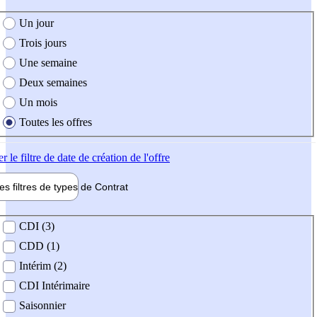
e création de l'offre
Un jour
Trois jours
Une semaine
Deux semaines
Un mois
Toutes les offres
er
le filtre de date de création de l'offre
les filtres de types de
Contrat
de contrat
CDI (3)
CDD (1)
Intérim (2)
CDI Intérimaire
Saisonnier