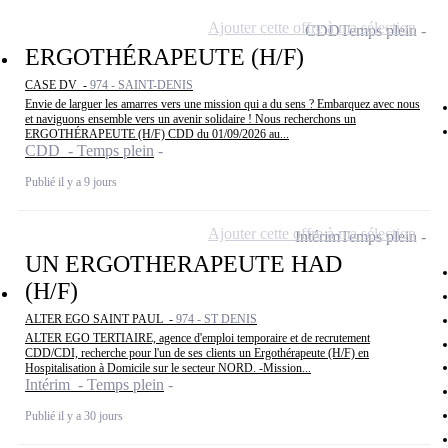
Ajouter cette offre à ma sélection
CDD
Temps plein
ERGOTHÉRAPEUTE (H/F)
CASE DV -
974 - SAINT-DENIS
Envie de larguer les amarres vers une mission qui a du sens ? Embarquez avec nous
et naviguons ensemble vers un avenir solidaire ! Nous recherchons un
ERGOTHÉRAPEUTE (H/F) CDD du 01/09/2026 au...
CDD - Temps plein
Publié il y a 9 jours
Ajouter cette offre à ma sélection
Intérim
Temps plein
UN ERGOTHERAPEUTE HAD
(H/F)
ALTER EGO SAINT PAUL -
974 - ST DENIS
ALTER EGO TERTIAIRE, agence d'emploi temporaire et de recrutement
CDD/CDI, recherche pour l'un de ses clients un Ergothérapeute (H/F) en
Hospitalisation à Domicile sur le secteur NORD. -Mission...
Intérim - Temps plein
Publié il y a 30 jours