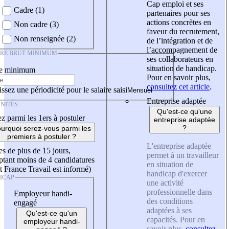
Cap emploi et ses
Cadre (1)
partenaires pour ses
actions concrètes en
Non cadre (3)
faveur du recrutement,
Non renseignée (2)
de l’intégration et de
l’accompagnement de
IRE BRUT MINIMUM
ses collaborateurs en
situation de handicap.
re minimum
Pour en savoir plus,
consultez cet article
.
ssez une périodicité pour le salaire saisi
Entreprise adaptée
NITÉS
Qu'est-ce qu'une
z parmi les 1ers à postuler
entreprise adaptée
?
urquoi serez-vous parmi les
premiers à postuler ?
L'entreprise adaptée
es de plus de 15 jours,
permet à un travailleur
tant moins de 4 candidatures
en situation de
t France Travail est informé)
handicap d'exercer
ICAP
une activité
professionnelle dans
Employeur handi-
des conditions
engagé
adaptées à ses
Qu'est-ce qu'un
capacités. Pour en
employeur handi-
savoir plus,
consultez