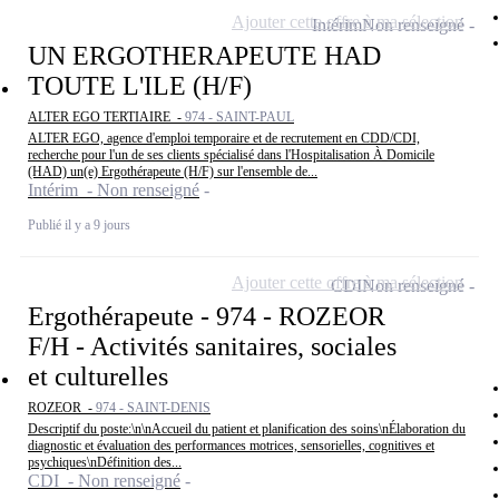
Ajouter cette offre à ma sélection
Intérim
Non renseigné
UN ERGOTHERAPEUTE HAD
TOUTE L'ILE (H/F)
ALTER EGO TERTIAIRE -
974 - SAINT-PAUL
ALTER EGO, agence d'emploi temporaire et de recrutement en CDD/CDI,
recherche pour l'un de ses clients spécialisé dans l'Hospitalisation À Domicile
(HAD) un(e) Ergothérapeute (H/F) sur l'ensemble de...
Intérim - Non renseigné
Publié il y a 9 jours
Ajouter cette offre à ma sélection
CDI
Non renseigné
Ergothérapeute - 974 - ROZEOR
F/H - Activités sanitaires, sociales
et culturelles
ROZEOR -
974 - SAINT-DENIS
Descriptif du poste:\n\nAccueil du patient et planification des soins\nÉlaboration du
diagnostic et évaluation des performances motrices, sensorielles, cognitives et
psychiques\nDéfinition des...
CDI - Non renseigné