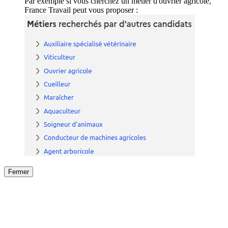
Par exemple si vous cherchez un métier d'ouvrier agricole,
France Travail peut vous proposer :
Fermer
Fermer
le détail de l'offre
/
Offre
sur