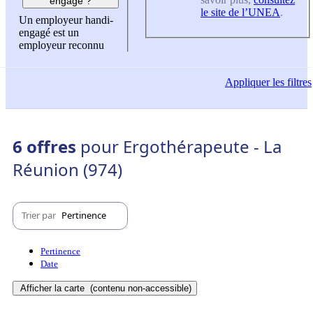
engagé ?
le site de l’UNEA
.
Un employeur handi-
engagé est un
employeur reconnu
Appliquer
les filtres
6 offres
pour Ergothérapeute - La
Réunion (974)
Trier par
Pertinence
Pertinence
Date
Afficher la carte
(contenu non-accessible)