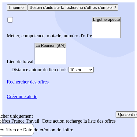
Imprimer
Besoin d'aide sur la recherche d'offres d'emploi ?
Métier, compétence, mot-clé, numéro d'offre
Lieu de travail
Distance autour du lieu choisi
Rechercher
des offres
Créer une alerte
Qui sont n
icher uniquement
 offres France Travail
Cette action recharge la liste des offres
les filtres de
Date de création
de l'offre