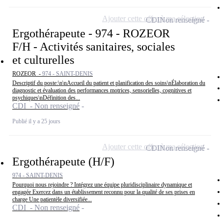
Ajouter cette offre à ma sélection
CDI
Non renseigné
Ergothérapeute - 974 - ROZEOR
F/H - Activités sanitaires, sociales
et culturelles
ROZEOR -
974 - SAINT-DENIS
Descriptif du poste:\n\nAccueil du patient et planification des soins\nÉlaboration du
diagnostic et évaluation des performances motrices, sensorielles, cognitives et
psychiques\nDéfinition des...
CDI - Non renseigné
Publié il y a 25 jours
Ajouter cette offre à ma sélection
CDI
Non renseigné
Ergothérapeute (H/F)
974 - SAINT-DENIS
Pourquoi nous rejoindre ? Intégrez une équipe pluridisciplinaire dynamique et
engagée Exercez dans un établissement reconnu pour la qualité de ses prises en
charge Une patientèle diversifiée...
CDI - Non renseigné