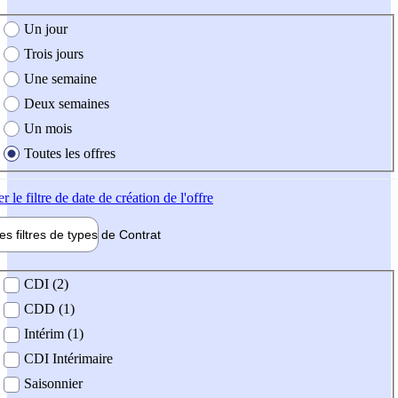
e création de l'offre
Un jour
Trois jours
Une semaine
Deux semaines
Un mois
Toutes les offres
er
le filtre de date de création de l'offre
les filtres de types de
Contrat
de contrat
CDI (2)
CDD (1)
Intérim (1)
CDI Intérimaire
Saisonnier