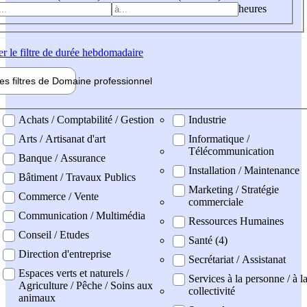
heures
er
le filtre de durée hebdomadaire
les filtres de
Domaine pro
fessionnel
ne professionel
Achats / Comptabilité / Gestion
Industrie
Arts / Artisanat d'art
Informatique /
Télécommunication
Banque / Assurance
Installation / Maintenance
Bâtiment / Travaux Publics
Marketing / Stratégie
Commerce / Vente
commerciale
Communication / Multimédia
Ressources Humaines
Conseil / Etudes
Santé (4)
Direction d'entreprise
Secrétariat / Assistanat
Espaces verts et naturels /
Services à la personne / à l
Agriculture / Pêche / Soins aux
collectivité
animaux