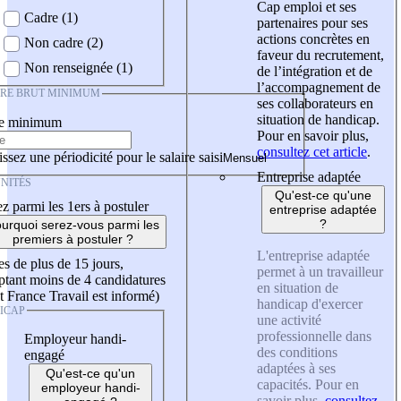
Cap emploi et ses
Cadre (1)
partenaires pour ses
actions concrètes en
Non cadre (2)
faveur du recrutement,
Non renseignée (1)
de l’intégration et de
l’accompagnement de
IRE BRUT MINIMUM
ses collaborateurs en
situation de handicap.
re minimum
Pour en savoir plus,
consultez cet article
.
ssez une périodicité pour le salaire saisi
Entreprise adaptée
NITÉS
Qu'est-ce qu'une
z parmi les 1ers à postuler
entreprise adaptée
?
urquoi serez-vous parmi les
premiers à postuler ?
L'entreprise adaptée
es de plus de 15 jours,
permet à un travailleur
tant moins de 4 candidatures
en situation de
t France Travail est informé)
handicap d'exercer
ICAP
une activité
professionnelle dans
Employeur handi-
des conditions
engagé
adaptées à ses
Qu'est-ce qu'un
capacités. Pour en
employeur handi-
savoir plus,
consultez