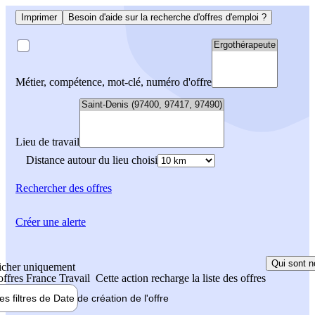
Imprimer
Besoin d'aide sur la recherche d'offres d'emploi ?
Métier, compétence, mot-clé, numéro d'offre
Lieu de travail
Distance autour du lieu choisi
Rechercher
des offres
Créer une alerte
Qui sont n
icher uniquement
 offres France Travail
Cette action recharge la liste des offres
les filtres de
Date de création
de l'offre