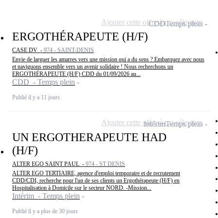
Ajouter cette offre à ma sélection
CDD
Temps plein
ERGOTHÉRAPEUTE (H/F)
CASE DV -
974 - SAINT-DENIS
Envie de larguer les amarres vers une mission qui a du sens ? Embarquez avec nous
et naviguons ensemble vers un avenir solidaire ! Nous recherchons un
ERGOTHÉRAPEUTE (H/F) CDD du 01/09/2026 au...
CDD - Temps plein
Publié il y a 11 jours
Ajouter cette offre à ma sélection
Intérim
Temps plein
UN ERGOTHERAPEUTE HAD
(H/F)
ALTER EGO SAINT PAUL -
974 - ST DENIS
ALTER EGO TERTIAIRE, agence d'emploi temporaire et de recrutement
CDD/CDI, recherche pour l'un de ses clients un Ergothérapeute (H/F) en
Hospitalisation à Domicile sur le secteur NORD. -Mission...
Intérim - Temps plein
Publié il y a plus de 30 jours