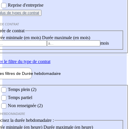
Reprise d'entreprise
plus
de types de contrat
 DE CONTRAT
ée de contrat
ée minimale (en mois)
Durée maximale (en mois)
mois
er
le filtre du type de contrat
les filtres de
Durée hebdo
madaire
 hebdomadaire
Temps plein (2)
Temps partiel
Non renseignée (2)
 HEBDOMADAIRE
cisez la durée hebdomadaire :
ée minimale (en heure)
Durée maximale (en heure)