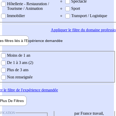
Spectacle
Hôtellerie - Restauration /
Tourisme / Animation
Sport
Immobilier
Transport / Logistique
Appliquer
le filtre du domaine professi
es filtres liés à l'
Expérience
demandée
ience demandée
Moins de 1 an
De 1 à 3 ans (2)
Plus de 3 ans
Non renseignée
er
le filtre de l'expérience demandée
Plus De
Filtres
IFICATION
par France travail,