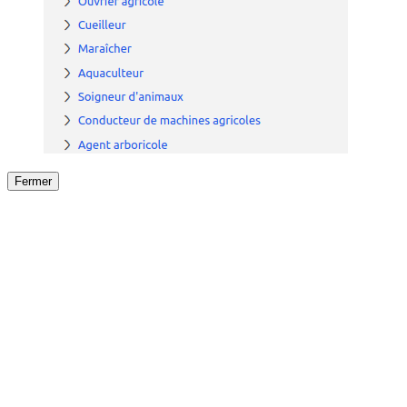
Fermer
Fermer
le détail de l'offre
/
Offre
sur
Offre précéden