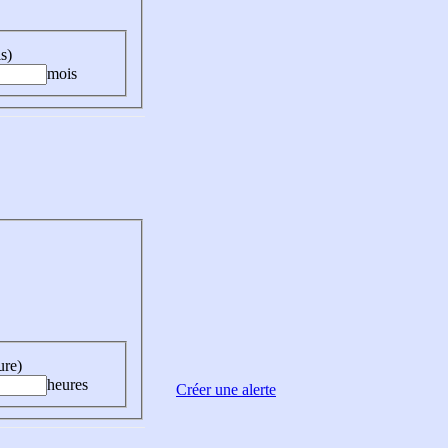
s)
mois
ure)
heures
Créer une alerte