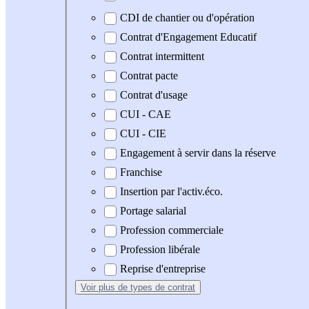
CDI de chantier ou d'opération
Contrat d'Engagement Educatif
Contrat intermittent
Contrat pacte
Contrat d'usage
CUI - CAE
CUI - CIE
Engagement à servir dans la réserve
Franchise
Insertion par l'activ.éco.
Portage salarial
Profession commerciale
Profession libérale
Reprise d'entreprise
Voir plus
de types de contrat