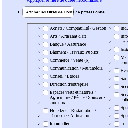
Appliquer
le filtre de durée hebdomadaire
Afficher les filtres de
Domaine pro
fessionnel
Domaine professionel
Achats / Comptabilité / Gestion
Indu
Arts / Artisanat d'art
Info
Tél
Banque / Assurance
Inst
Bâtiment / Travaux Publics
Mark
Commerce / Vente (6)
com
Communication / Multimédia
Res
Conseil / Etudes
Sant
Direction d'entreprise
Secr
Espaces verts et naturels /
Serv
Agriculture / Pêche / Soins aux
coll
animaux
Spe
Hôtellerie - Restauration /
Tourisme / Animation
Spo
Immobilier
Tran