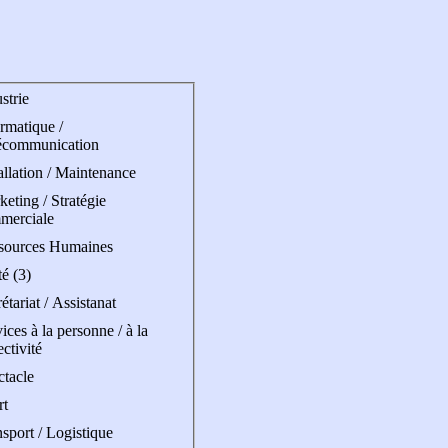
strie
rmatique /
écommunication
allation / Maintenance
eting / Stratégie
merciale
sources Humaines
é (3)
étariat / Assistanat
ices à la personne / à la
ectivité
ctacle
rt
sport / Logistique