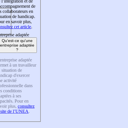
 l’intégration et de
’accompagnement de
s collaborateurs en
tuation de handicap.
ur en savoir plus,
nsultez cet article
.
treprise adaptée
Qu'est-ce qu'une
entreprise adaptée
?
entreprise adaptée
rmet à un travailleur
 situation de
ndicap d'exercer
e activité
ofessionnelle dans
s conditions
aptées à ses
pacités. Pour en
voir plus,
consultez
 site de l’UNEA
.