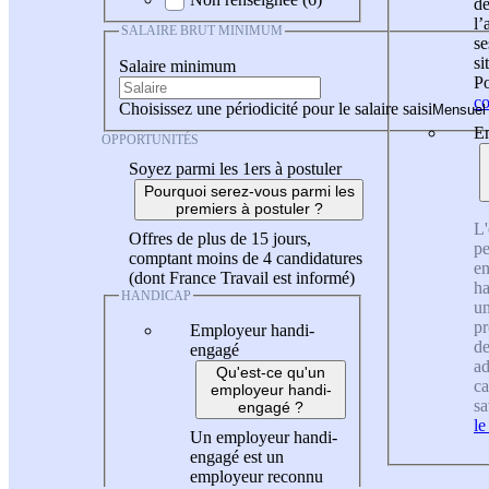
de
l
SALAIRE BRUT MINIMUM
se
si
Salaire minimum
Po
co
Choisissez une périodicité pour le salaire saisi
En
OPPORTUNITÉS
Soyez parmi les 1ers à postuler
Pourquoi serez-vous parmi les
premiers à postuler ?
L'
Offres de plus de 15 jours,
pe
comptant moins de 4 candidatures
en
(dont France Travail est informé)
ha
HANDICAP
un
pr
Employeur handi-
de
engagé
ad
Qu'est-ce qu'un
ca
employeur handi-
sa
engagé ?
le
Un employeur handi-
engagé est un
employeur reconnu