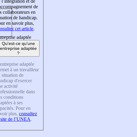
 l’intégration et de
’accompagnement de
s collaborateurs en
tuation de handicap.
ur en savoir plus,
nsultez cet article
.
treprise adaptée
Qu'est-ce qu'une
entreprise adaptée
?
entreprise adaptée
rmet à un travailleur
 situation de
ndicap d'exercer
e activité
ofessionnelle dans
s conditions
aptées à ses
pacités. Pour en
voir plus,
consultez
 site de l’UNEA
.