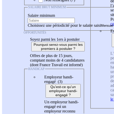
de
l
SALAIRE BRUT MINIMUM
se
si
Salaire minimum
Po
co
Choisissez une périodicité pour le salaire saisi
En
OPPORTUNITÉS
Soyez parmi les 1ers à postuler
Pourquoi serez-vous parmi les
premiers à postuler ?
L'
Offres de plus de 15 jours,
pe
comptant moins de 4 candidatures
en
(dont France Travail est informé)
ha
HANDICAP
un
pr
Employeur handi-
de
engagé (3)
ad
Qu'est-ce qu'un
ca
employeur handi-
sa
engagé ?
le
Un employeur handi-
engagé est un
employeur reconnu