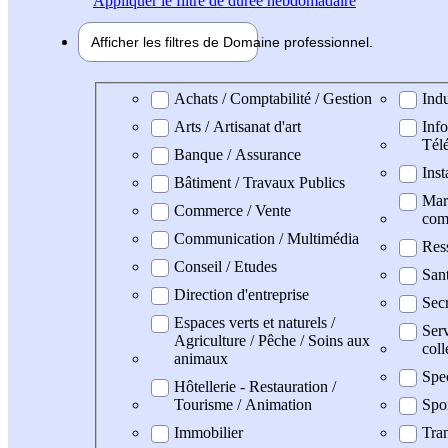
Appliquer
le filtre de durée hebdomadaire
Afficher les filtres de
Domaine pro
fessionnel
Domaine professionel
Achats / Comptabilité / Gestion
Indu
Arts / Artisanat d'art
Info
Tél
Banque / Assurance
Inst
Bâtiment / Travaux Publics
Mark
Commerce / Vente
com
Communication / Multimédia
Res
Conseil / Etudes
Sant
Direction d'entreprise
Secr
Espaces verts et naturels /
Serv
Agriculture / Pêche / Soins aux
coll
animaux
Spe
Hôtellerie - Restauration /
Tourisme / Animation
Spo
Immobilier
Tran