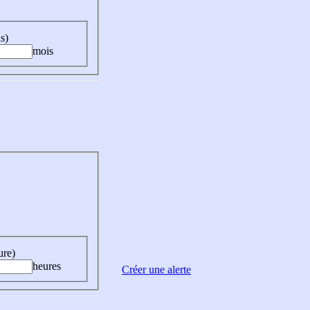
s)
mois
ure)
heures
Créer une alerte