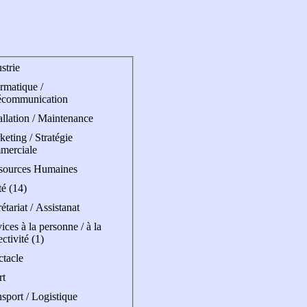
strie
rmatique /
écommunication
allation / Maintenance
eting / Stratégie
merciale
sources Humaines
é (14)
étariat / Assistanat
ices à la personne / à la
ectivité (1)
ctacle
rt
sport / Logistique