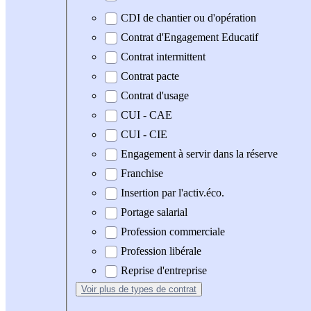
CDI de chantier ou d'opération
Contrat d'Engagement Educatif
Contrat intermittent
Contrat pacte
Contrat d'usage
CUI - CAE
CUI - CIE
Engagement à servir dans la réserve
Franchise
Insertion par l'activ.éco.
Portage salarial
Profession commerciale
Profession libérale
Reprise d'entreprise
Voir plus
de types de contrat