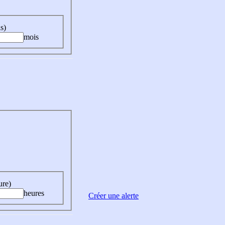
s)
mois
ure)
heures
Créer une alerte