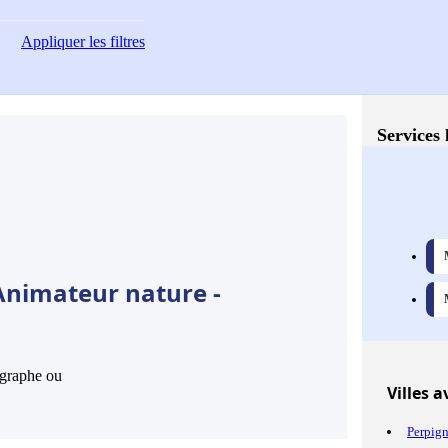
Appliquer
les filtres
Services 
Animateur nature -
hographe ou
Villes
av
Perpig