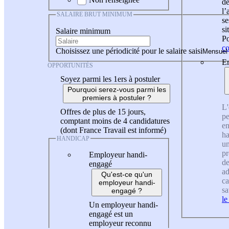
de
l
SALAIRE BRUT MINIMUM
se
si
Salaire minimum
Po
co
Choisissez une périodicité pour le salaire saisi
En
OPPORTUNITÉS
Soyez parmi les 1ers à postuler
Pourquoi serez-vous parmi les
premiers à postuler ?
L'
Offres de plus de 15 jours,
pe
comptant moins de 4 candidatures
en
(dont France Travail est informé)
ha
HANDICAP
un
pr
Employeur handi-
de
engagé
ad
Qu'est-ce qu'un
ca
employeur handi-
sa
engagé ?
le
Un employeur handi-
engagé est un
employeur reconnu