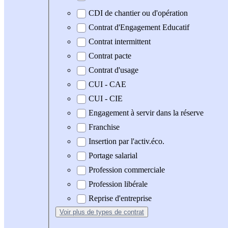
CDI de chantier ou d'opération
Contrat d'Engagement Educatif
Contrat intermittent
Contrat pacte
Contrat d'usage
CUI - CAE
CUI - CIE
Engagement à servir dans la réserve
Franchise
Insertion par l'activ.éco.
Portage salarial
Profession commerciale
Profession libérale
Reprise d'entreprise
Voir plus
de types de contrat