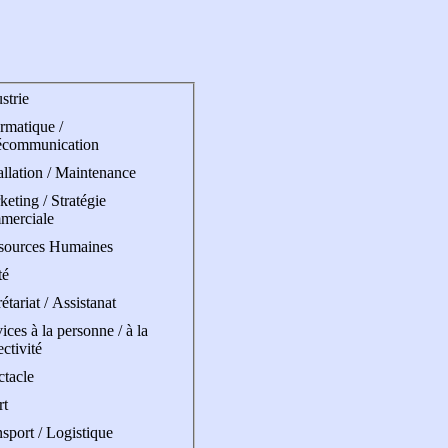
strie
rmatique /
écommunication
allation / Maintenance
eting / Stratégie
merciale
sources Humaines
té
étariat / Assistanat
ices à la personne / à la
ectivité
ctacle
rt
sport / Logistique