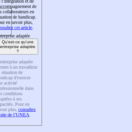
 l’intégration et de
’accompagnement de
s collaborateurs en
tuation de handicap.
ur en savoir plus,
nsultez cet article
.
treprise adaptée
Qu'est-ce qu'une
entreprise adaptée
?
entreprise adaptée
rmet à un travailleur
 situation de
ndicap d'exercer
e activité
ofessionnelle dans
s conditions
aptées à ses
pacités. Pour en
voir plus,
consultez
 site de l’UNEA
.