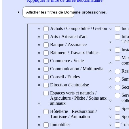
Appliquer
le filtre de durée hebdomadaire
Afficher les filtres de
Domaine pro
fessionnel
Domaine professionel
Achats / Comptabilité / Gestion
Indu
Arts / Artisanat d'art
Info
Tél
Banque / Assurance
Inst
Bâtiment / Travaux Publics
Mark
Commerce / Vente
com
Communication / Multimédia
Res
Conseil / Etudes
San
Direction d'entreprise
Secr
Espaces verts et naturels /
Serv
Agriculture / Pêche / Soins aux
coll
animaux
Spe
Hôtellerie - Restauration /
Tourisme / Animation
Spo
Immobilier
Tran