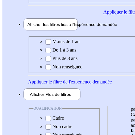
Appliquer
le fil
Afficher les filtres liés à l'
Expérience
demandée
Expérience demandée
Moins de 1 an
De 1 à 3 ans
Plus de 3 ans
Non renseignée
Appliquer
le filtre de l'expérience demandée
Afficher
Plus de
filtres
QUALIFICATION
pa
Ca
Cadre
pa
ac
Non cadre
fa
Non renseignée