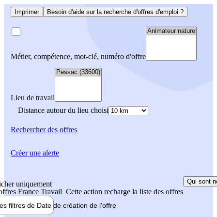
Imprimer
Besoin d'aide sur la recherche d'offres d'emploi ?
Métier, compétence, mot-clé, numéro d'offre
Lieu de travail
Distance autour du lieu choisi
Rechercher
des offres
Créer une alerte
Qui sont n
icher uniquement
 offres France Travail
Cette action recharge la liste des offres
les filtres de
Date de création
de l'offre