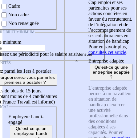
Cap emploi et ses
Cadre
partenaires pour ses
actions concrètes en
Non cadre
faveur du recrutement,
Non renseignée
de l’intégration et de
l’accompagnement de
IRE BRUT MINIMUM
ses collaborateurs en
situation de handicap.
re minimum
Pour en savoir plus,
consultez cet article
.
ssez une périodicité pour le salaire saisi
Entreprise adaptée
NITÉS
Qu'est-ce qu'une
z parmi les 1ers à postuler
entreprise adaptée
?
urquoi serez-vous parmi les
premiers à postuler ?
L'entreprise adaptée
es de plus de 15 jours,
permet à un travailleur
tant moins de 4 candidatures
en situation de
t France Travail est informé)
handicap d'exercer
ICAP
une activité
professionnelle dans
Employeur handi-
des conditions
engagé
adaptées à ses
Qu'est-ce qu'un
capacités. Pour en
employeur handi-
savoir plus,
consultez