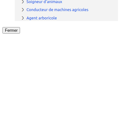
Fermer
Fermer
le détail de l'offre
/
Offre
sur
Offre précéden