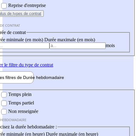
Reprise d'entreprise
plus
de types de contrat
 DE CONTRAT
ée de contrat
ée minimale (en mois)
Durée maximale (en mois)
mois
er
le filtre du type de contrat
les filtres de
Durée hebdo
madaire
 hebdomadaire
Temps plein
Temps partiel
Non renseignée
 HEBDOMADAIRE
cisez la durée hebdomadaire :
ée minimale (en heure)
Durée maximale (en heure)