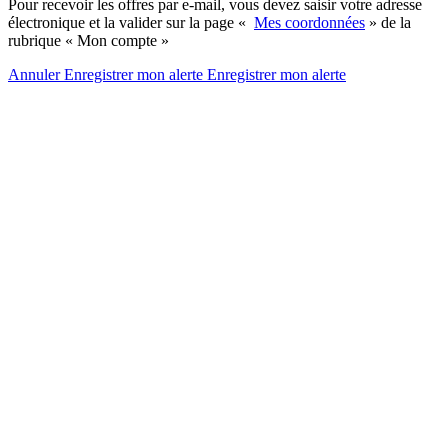
Pour recevoir les offres par e-mail, vous devez saisir votre adresse
électronique et la valider sur la page «
Mes coordonnées
» de la
rubrique « Mon compte »
Annuler
Enregistrer mon alerte
Enregistrer
mon alerte