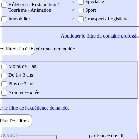
Spectacle
Hôtellerie - Restauration /
Tourisme / Animation
Sport
Immobilier
Transport / Logistique
Appliquer
le filtre du domaine professi
es filtres liés à l'
Expérience
demandée
ience demandée
Moins de 1 an
De 1 à 3 ans
Plus de 3 ans
Non renseignée
er
le filtre de l'expérience demandée
Plus De
Filtres
IFICATION
par France travail,