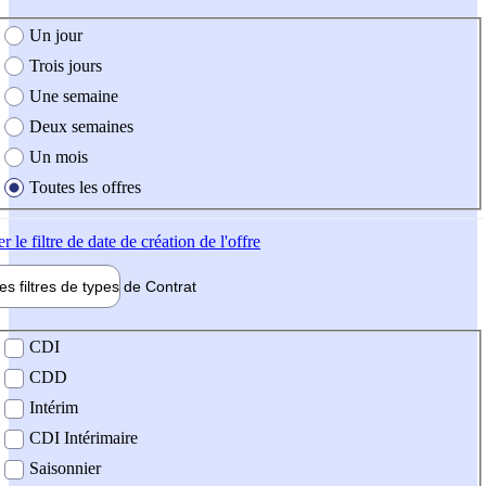
e création de l'offre
Un jour
Trois jours
Une semaine
Deux semaines
Un mois
Toutes les offres
er
le filtre de date de création de l'offre
les filtres de types de
Contrat
de contrat
CDI
CDD
Intérim
CDI Intérimaire
Saisonnier