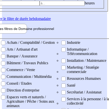
heures
er
le filtre de durée hebdomadaire
les filtres de
Domaine pro
fessionnel
ne professionel
Achats / Comptabilité / Gestion
Industrie
Arts / Artisanat d'art
Informatique /
Télécommunication
Banque / Assurance
Installation / Maintenance
Bâtiment / Travaux Publics
Marketing / Stratégie
Commerce / Vente
commerciale
Communication / Multimédia
Ressources Humaines
Conseil / Etudes
Santé
Direction d'entreprise
Secrétariat / Assistanat
Espaces verts et naturels /
Services à la personne / à l
Agriculture / Pêche / Soins aux
collectivité
animaux