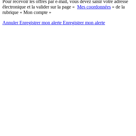
Pour recevoir les offres par e-mail, vous devez saisir votre adresse
électronique et la valider sur la page «
Mes coordonnées
» de la
rubrique « Mon compte »
Annuler
Enregistrer mon alerte
Enregistrer
mon alerte