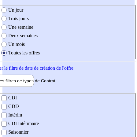
e création de l'offre
Un jour
Trois jours
Une semaine
Deux semaines
Un mois
Toutes les offres
er
le filtre de date de création de l'offre
les filtres de types de
Contrat
de contrat
CDI
CDD
Intérim
CDI Intérimaire
Saisonnier