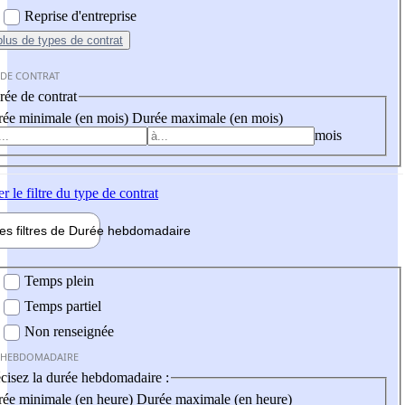
Reprise d'entreprise
plus
de types de contrat
 DE CONTRAT
ée de contrat
ée minimale (en mois)
Durée maximale (en mois)
mois
er
le filtre du type de contrat
les filtres de
Durée hebdo
madaire
 hebdomadaire
Temps plein
Temps partiel
Non renseignée
 HEBDOMADAIRE
cisez la durée hebdomadaire :
ée minimale (en heure)
Durée maximale (en heure)