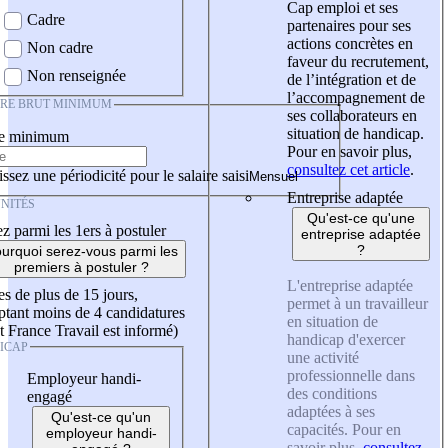
Cap emploi et ses
Cadre
partenaires pour ses
actions concrètes en
Non cadre
faveur du recrutement,
Non renseignée
de l’intégration et de
l’accompagnement de
IRE BRUT MINIMUM
ses collaborateurs en
situation de handicap.
re minimum
Pour en savoir plus,
consultez cet article
.
ssez une périodicité pour le salaire saisi
Entreprise adaptée
NITÉS
Qu'est-ce qu'une
z parmi les 1ers à postuler
entreprise adaptée
?
urquoi serez-vous parmi les
premiers à postuler ?
L'entreprise adaptée
es de plus de 15 jours,
permet à un travailleur
tant moins de 4 candidatures
en situation de
t France Travail est informé)
handicap d'exercer
ICAP
une activité
professionnelle dans
Employeur handi-
des conditions
engagé
adaptées à ses
Qu'est-ce qu'un
capacités. Pour en
employeur handi-
savoir plus,
consultez