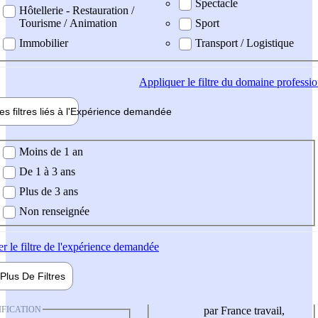
Spectacle
Hôtellerie - Restauration /
Tourisme / Animation
Sport
Immobilier
Transport / Logistique
Appliquer
le filtre du domaine professi
es filtres liés à l'
Expérience
demandée
ience demandée
Moins de 1 an
De 1 à 3 ans
Plus de 3 ans
Non renseignée
er
le filtre de l'expérience demandée
Plus De
Filtres
IFICATION
par France travail,