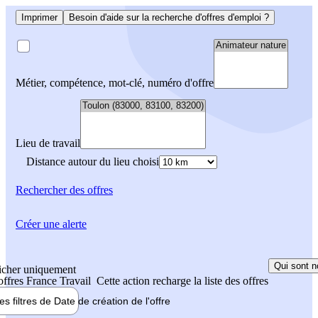
Imprimer
Besoin d'aide sur la recherche d'offres d'emploi ?
Métier, compétence, mot-clé, numéro d'offre
Lieu de travail
Distance autour du lieu choisi
Rechercher
des offres
Créer une alerte
Qui sont n
icher uniquement
 offres France Travail
Cette action recharge la liste des offres
les filtres de
Date de création
de l'offre