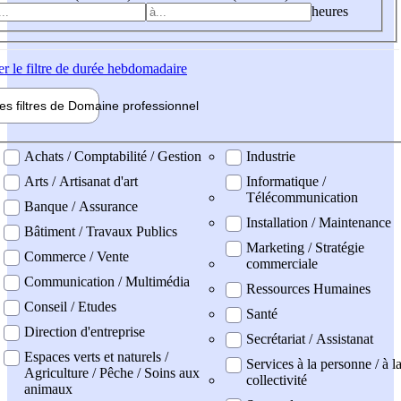
heures
er
le filtre de durée hebdomadaire
les filtres de
Domaine pro
fessionnel
ne professionel
Achats / Comptabilité / Gestion
Industrie
Arts / Artisanat d'art
Informatique /
Télécommunication
Banque / Assurance
Installation / Maintenance
Bâtiment / Travaux Publics
Marketing / Stratégie
Commerce / Vente
commerciale
Communication / Multimédia
Ressources Humaines
Conseil / Etudes
Santé
Direction d'entreprise
Secrétariat / Assistanat
Espaces verts et naturels /
Services à la personne / à l
Agriculture / Pêche / Soins aux
collectivité
animaux