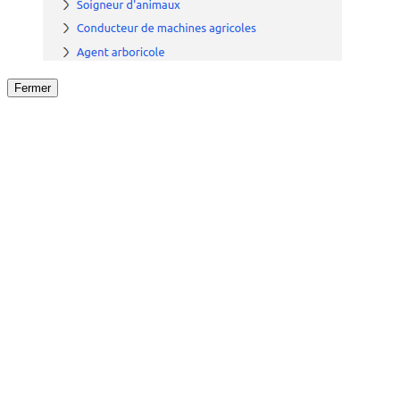
Fermer
Fermer
le détail de l'offre
/
Offre
sur
Offre précéden