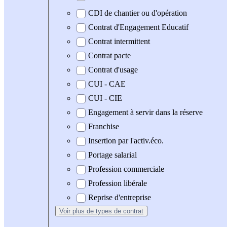
CDI de chantier ou d'opération
Contrat d'Engagement Educatif
Contrat intermittent
Contrat pacte
Contrat d'usage
CUI - CAE
CUI - CIE
Engagement à servir dans la réserve
Franchise
Insertion par l'activ.éco.
Portage salarial
Profession commerciale
Profession libérale
Reprise d'entreprise
Voir plus
de types de contrat