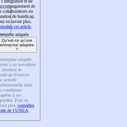
 l’intégration et de
’accompagnement de
s collaborateurs en
tuation de handicap.
ur en savoir plus,
nsultez cet article
.
treprise adaptée
Qu'est-ce qu'une
entreprise adaptée
?
entreprise adaptée
rmet à un travailleur
 situation de
ndicap d'exercer
e activité
ofessionnelle dans
s conditions
aptées à ses
pacités. Pour en
voir plus,
consultez
 site de l’UNEA
.