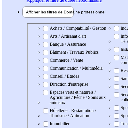
Appliquer
le filtre de durée hebdomadaire
Afficher les filtres de
Domaine pro
fessionnel
Domaine professionel
Achats / Comptabilité / Gestion
Indu
Arts / Artisanat d'art
Info
Tél
Banque / Assurance
Inst
Bâtiment / Travaux Publics
Mark
Commerce / Vente
com
Communication / Multimédia
Res
Conseil / Etudes
San
Direction d'entreprise
Secr
Espaces verts et naturels /
Serv
Agriculture / Pêche / Soins aux
coll
animaux
Spe
Hôtellerie - Restauration /
Tourisme / Animation
Spo
Immobilier
Tran