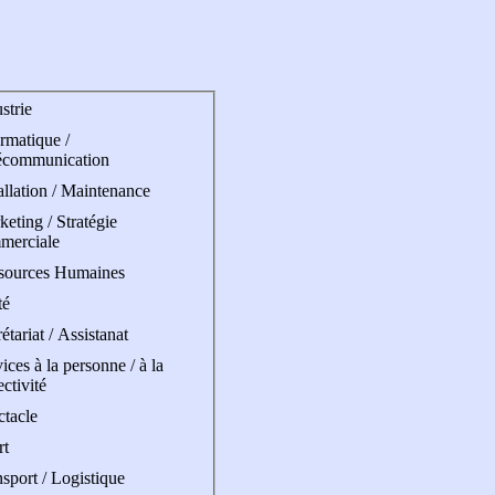
strie
rmatique /
écommunication
allation / Maintenance
eting / Stratégie
merciale
sources Humaines
té
étariat / Assistanat
ices à la personne / à la
ectivité
ctacle
rt
sport / Logistique