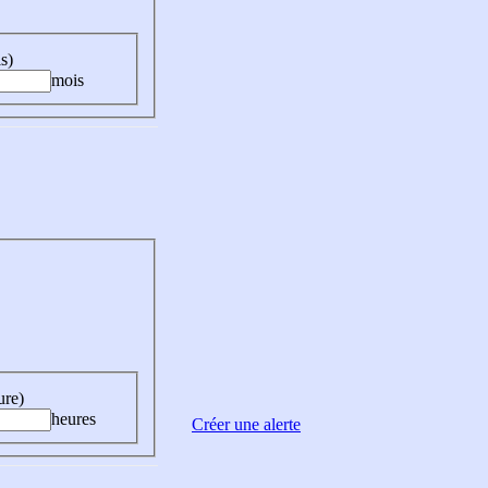
s)
mois
ure)
heures
Créer une alerte