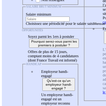
de
l
SALAIRE BRUT MINIMUM
se
si
Salaire minimum
Po
co
Choisissez une périodicité pour le salaire saisi
En
OPPORTUNITÉS
Soyez parmi les 1ers à postuler
Pourquoi serez-vous parmi les
premiers à postuler ?
L'
Offres de plus de 15 jours,
pe
comptant moins de 4 candidatures
en
(dont France Travail est informé)
ha
HANDICAP
un
pr
Employeur handi-
de
engagé
ad
Qu'est-ce qu'un
ca
employeur handi-
sa
engagé ?
le
Un employeur handi-
engagé est un
employeur reconnu