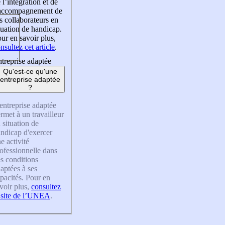
 l’intégration et de
’accompagnement de
s collaborateurs en
tuation de handicap.
ur en savoir plus,
nsultez cet article
.
treprise adaptée
Qu'est-ce qu'une
entreprise adaptée
?
entreprise adaptée
rmet à un travailleur
 situation de
ndicap d'exercer
e activité
ofessionnelle dans
s conditions
aptées à ses
pacités. Pour en
voir plus,
consultez
 site de l’UNEA
.