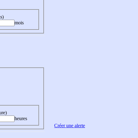
s)
mois
ure)
heures
Créer une alerte