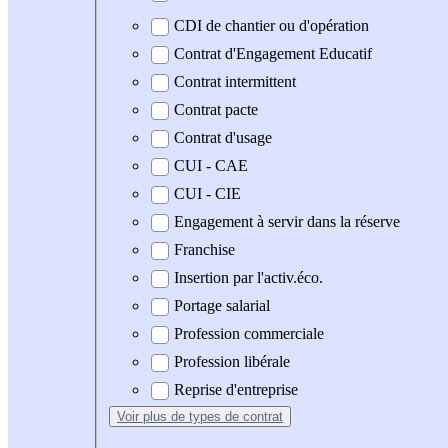
CDI de chantier ou d'opération
Contrat d'Engagement Educatif
Contrat intermittent
Contrat pacte
Contrat d'usage
CUI - CAE
CUI - CIE
Engagement à servir dans la réserve
Franchise
Insertion par l'activ.éco.
Portage salarial
Profession commerciale
Profession libérale
Reprise d'entreprise
Voir plus
de types de contrat