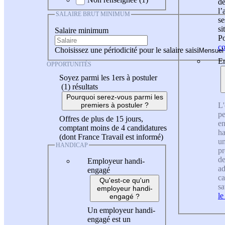
de
l
SALAIRE BRUT MINIMUM
se
si
Salaire minimum
Po
co
Choisissez une périodicité pour le salaire saisi
En
OPPORTUNITÉS
Soyez parmi les 1ers à postuler
(1)
résultats
Pourquoi serez-vous parmi les
L'
premiers à postuler ?
pe
Offres de plus de 15 jours,
en
comptant moins de 4 candidatures
ha
(dont France Travail est informé)
un
HANDICAP
pr
de
Employeur handi-
ad
engagé
ca
Qu'est-ce qu'un
sa
employeur handi-
le
engagé ?
Un employeur handi-
engagé est un