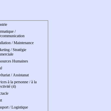
strie
rmatique /
écommunication
allation / Maintenance
eting / Stratégie
merciale
sources Humaines
té
étariat / Assistanat
ices à la personne / à la
ectivité (4)
ctacle
rt
sport / Logistique