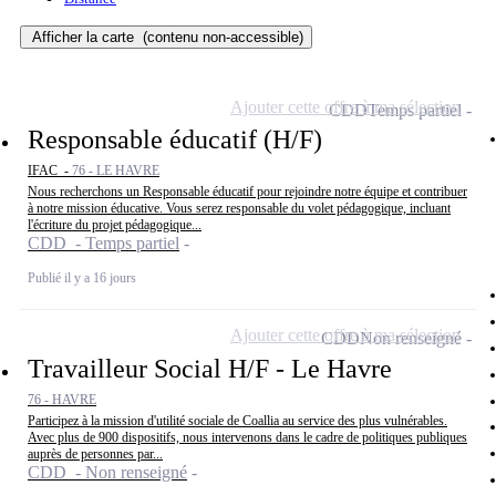
Afficher la carte
(contenu non-accessible)
Ajouter cette offre à ma sélection
CDD
Temps partiel
Responsable éducatif (H/F)
IFAC -
76 - LE HAVRE
Nous recherchons un Responsable éducatif pour rejoindre notre équipe et contribuer
à notre mission éducative. Vous serez responsable du volet pédagogique, incluant
l'écriture du projet pédagogique...
CDD - Temps partiel
Publié il y a 16 jours
Ajouter cette offre à ma sélection
CDD
Non renseigné
Travailleur Social H/F - Le Havre
76 - HAVRE
Participez à la mission d'utilité sociale de Coallia au service des plus vulnérables.
Avec plus de 900 dispositifs, nous intervenons dans le cadre de politiques publiques
auprès de personnes par...
CDD - Non renseigné