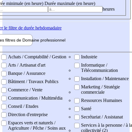
ée minimale (en heure)
Durée maximale (en heure)
heures
er
le filtre de durée hebdomadaire
les filtres de
Domaine pro
fessionnel
ne professionel
Achats / Comptabilité / Gestion
Industrie
Arts / Artisanat d'art
Informatique /
Télécommunication
Banque / Assurance
Installation / Maintenance
Bâtiment / Travaux Publics
Marketing / Stratégie
Commerce / Vente
commerciale
Communication / Multimédia
Ressources Humaines
Conseil / Etudes
Santé
Direction d'entreprise
Secrétariat / Assistanat
Espaces verts et naturels /
Services à la personne / à l
Agriculture / Pêche / Soins aux
collectivité (2)