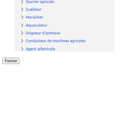
Fermer
Fermer
le détail de l'offre
/
Offre
sur
Offre précéden