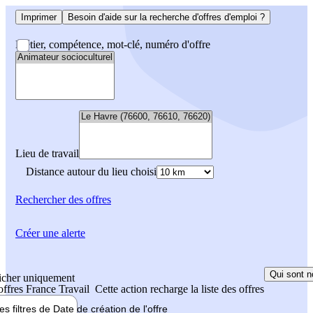
Imprimer
Besoin d'aide sur la recherche d'offres d'emploi ?
Métier, compétence, mot-clé, numéro d'offre
Lieu de travail
Distance autour du lieu choisi
Rechercher
des offres
Créer une alerte
Qui sont n
icher uniquement
 offres France Travail
Cette action recharge la liste des offres
les filtres de
Date de création
de l'offre