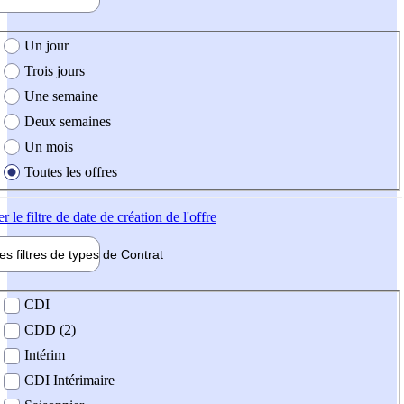
e création de l'offre
Un jour
Trois jours
Une semaine
Deux semaines
Un mois
Toutes les offres
er
le filtre de date de création de l'offre
les filtres de types de
Contrat
de contrat
CDI
CDD (2)
Intérim
CDI Intérimaire