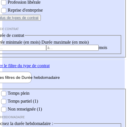
Profession libérale
Reprise d'entreprise
plus
de types de contrat
 DE CONTRAT
ée de contrat
ée minimale (en mois)
Durée maximale (en mois)
mois
er
le filtre du type de contrat
les filtres de
Durée hebdo
madaire
 hebdomadaire
Temps plein
Temps partiel (1)
Non renseignée (1)
 HEBDOMADAIRE
cisez la durée hebdomadaire :