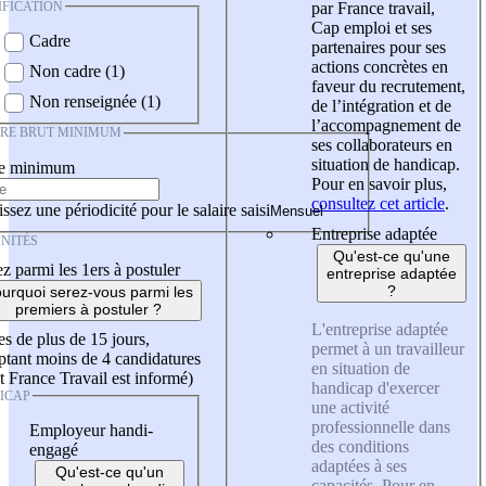
IFICATION
par France travail,
Cap emploi et ses
Cadre
partenaires pour ses
actions concrètes en
Non cadre (1)
faveur du recrutement,
Non renseignée (1)
de l’intégration et de
l’accompagnement de
IRE BRUT MINIMUM
ses collaborateurs en
situation de handicap.
re minimum
Pour en savoir plus,
consultez cet article
.
ssez une périodicité pour le salaire saisi
Entreprise adaptée
NITÉS
Qu'est-ce qu'une
z parmi les 1ers à postuler
entreprise adaptée
?
urquoi serez-vous parmi les
premiers à postuler ?
L'entreprise adaptée
es de plus de 15 jours,
permet à un travailleur
tant moins de 4 candidatures
en situation de
t France Travail est informé)
handicap d'exercer
ICAP
une activité
professionnelle dans
Employeur handi-
des conditions
engagé
adaptées à ses
Qu'est-ce qu'un
capacités. Pour en