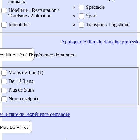
animaux
Spectacle
Hôtellerie - Restauration /
Tourisme / Animation
Sport
Immobilier
Transport / Logistique
Appliquer
le filtre du domaine professi
es filtres liés à l'
Expérience
demandée
ience demandée
Moins de 1 an (1)
De 1 à 3 ans
Plus de 3 ans
Non renseignée
er
le filtre de l'expérience demandée
Plus De
Filtres