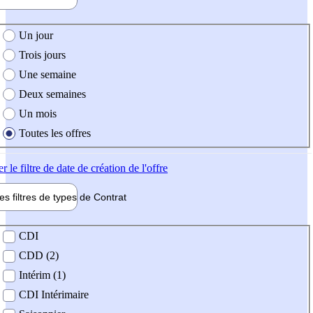
e création de l'offre
Un jour
Trois jours
Une semaine
Deux semaines
Un mois
Toutes les offres
er
le filtre de date de création de l'offre
les filtres de types de
Contrat
de contrat
CDI
CDD (2)
Intérim (1)
CDI Intérimaire