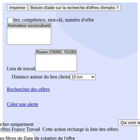
Imprimer
Besoin d'aide sur la recherche d'offres d'emploi ?
Métier, compétence, mot-clé, numéro d'offre
Lieu de travail
Distance autour du lieu choisi
Rechercher
des offres
Créer une alerte
Qui sont n
icher uniquement
 offres France Travail
Cette action recharge la liste des offres
les filtres de
Date de création
de l'offre