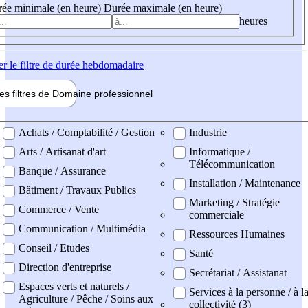
ée minimale (en heure)
Durée maximale (en heure)
heures
er
le filtre de durée hebdomadaire
les filtres de
Domaine pro
fessionnel
ne professionel
Achats / Comptabilité / Gestion
Industrie
Arts / Artisanat d'art
Informatique /
Télécommunication
Banque / Assurance
Installation / Maintenance
Bâtiment / Travaux Publics
Marketing / Stratégie
Commerce / Vente
commerciale
Communication / Multimédia
Ressources Humaines
Conseil / Etudes
Santé
Direction d'entreprise
Secrétariat / Assistanat
Espaces verts et naturels /
Services à la personne / à l
Agriculture / Pêche / Soins aux
collectivité (3)