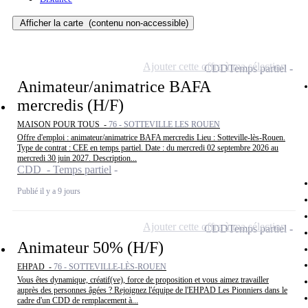
Afficher la carte
(contenu non-accessible)
Ajouter cette offre à ma sélection
CDD
Temps partiel
Animateur/animatrice BAFA
mercredis (H/F)
MAISON POUR TOUS -
76 - SOTTEVILLE LES ROUEN
Offre d'emploi : animateur/animatrice BAFA mercredis Lieu : Sotteville-lès-Rouen.
Type de contrat : CEE en temps partiel. Date : du mercredi 02 septembre 2026 au
mercredi 30 juin 2027. Description...
CDD - Temps partiel
Publié il y a 9 jours
Ajouter cette offre à ma sélection
CDD
Temps partiel
Animateur 50% (H/F)
EHPAD -
76 - SOTTEVILLE-LÈS-ROUEN
Vous êtes dynamique, créatif(ve), force de proposition et vous aimez travailler
auprès des personnes âgées ? Rejoignez l'équipe de l'EHPAD Les Pionniers dans le
cadre d'un CDD de remplacement à...