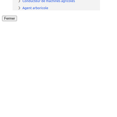
Fermer
Fermer
le détail de l'offre
/
Offre
sur
Offre précéden