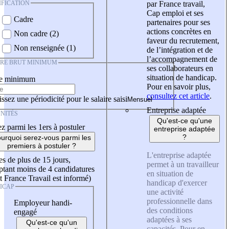
IFICATION
par France travail,
Cap emploi et ses
Cadre
partenaires pour ses
actions concrètes en
Non cadre (2)
faveur du recrutement,
Non renseignée (1)
de l’intégration et de
l’accompagnement de
IRE BRUT MINIMUM
ses collaborateurs en
situation de handicap.
re minimum
Pour en savoir plus,
consultez cet article
.
ssez une périodicité pour le salaire saisi
Entreprise adaptée
NITÉS
Qu'est-ce qu'une
z parmi les 1ers à postuler
entreprise adaptée
?
urquoi serez-vous parmi les
premiers à postuler ?
L'entreprise adaptée
es de plus de 15 jours,
permet à un travailleur
tant moins de 4 candidatures
en situation de
t France Travail est informé)
handicap d'exercer
ICAP
une activité
professionnelle dans
Employeur handi-
des conditions
engagé
adaptées à ses
Qu'est-ce qu'un
capacités. Pour en