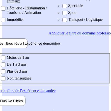
animaux
Spectacle
Hôtellerie - Restauration /
Tourisme / Animation
Sport
Immobilier
Transport / Logistique
Appliquer
le filtre du domaine professi
es filtres liés à l'
Expérience
demandée
ience demandée
Moins de 1 an
De 1 à 3 ans
Plus de 3 ans
Non renseignée
er
le filtre de l'expérience demandée
Plus De
Filtres