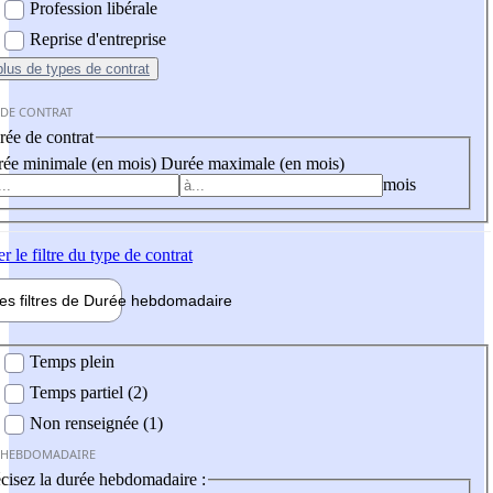
Profession libérale
Reprise d'entreprise
plus
de types de contrat
 DE CONTRAT
ée de contrat
ée minimale (en mois)
Durée maximale (en mois)
mois
er
le filtre du type de contrat
les filtres de
Durée hebdo
madaire
 hebdomadaire
Temps plein
Temps partiel (2)
Non renseignée (1)
 HEBDOMADAIRE
cisez la durée hebdomadaire :