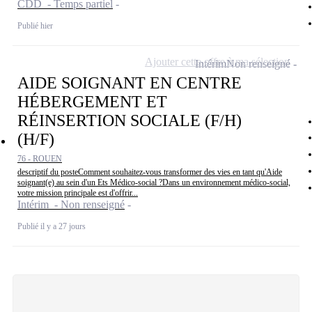
CDD - Temps partiel
Publié hier
Ajouter cette offre à ma sélection
Intérim
Non renseigné
AIDE SOIGNANT EN CENTRE
HÉBERGEMENT ET
RÉINSERTION SOCIALE (F/H)
(H/F)
76 - ROUEN
descriptif du posteComment souhaitez-vous transformer des vies en tant qu'Aide
soignant(e) au sein d'un Ets Médico-social ?Dans un environnement médico-social,
votre mission principale est d'offrir...
Intérim - Non renseigné
Publié il y a 27 jours