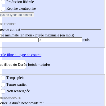
Profession libérale
Reprise d'entreprise
plus
de types de contrat
 DE CONTRAT
ée de contrat
ée minimale (en mois)
Durée maximale (en mois)
mois
er
le filtre du type de contrat
les filtres de
Durée hebdo
madaire
 hebdomadaire
Temps plein
Temps partiel
Non renseignée
 HEBDOMADAIRE
cisez la durée hebdomadaire :