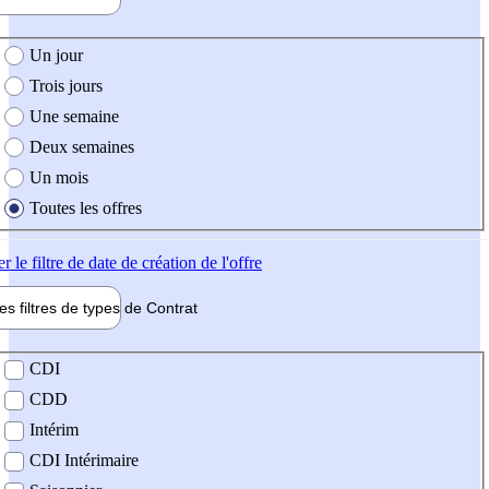
e création de l'offre
Un jour
Trois jours
Une semaine
Deux semaines
Un mois
Toutes les offres
er
le filtre de date de création de l'offre
les filtres de types de
Contrat
de contrat
CDI
CDD
Intérim
CDI Intérimaire