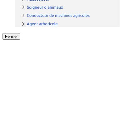
Fermer
Fermer
le détail de l'offre
/
Offre
sur
Offre précéden