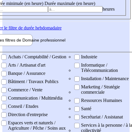
ée minimale (en heure)
Durée maximale (en heure)
heures
er
le filtre de durée hebdomadaire
les filtres de
Domaine pro
fessionnel
ne professionel
Achats / Comptabilité / Gestion
Industrie
Arts / Artisanat d'art
Informatique /
Télécommunication
Banque / Assurance
Installation / Maintenance
Bâtiment / Travaux Publics
Marketing / Stratégie
Commerce / Vente
commerciale
Communication / Multimédia
Ressources Humaines
Conseil / Etudes
Santé
Direction d'entreprise
Secrétariat / Assistanat
Espaces verts et naturels /
Services à la personne / à l
Agriculture / Pêche / Soins aux
collectivité