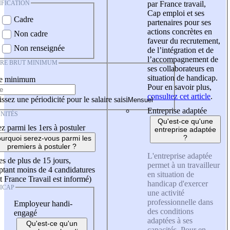
IFICATION
par France travail,
Cap emploi et ses
Cadre
partenaires pour ses
actions concrètes en
Non cadre
faveur du recrutement,
Non renseignée
de l’intégration et de
l’accompagnement de
IRE BRUT MINIMUM
ses collaborateurs en
situation de handicap.
re minimum
Pour en savoir plus,
consultez cet article
.
ssez une périodicité pour le salaire saisi
Entreprise adaptée
NITÉS
Qu'est-ce qu'une
z parmi les 1ers à postuler
entreprise adaptée
?
urquoi serez-vous parmi les
premiers à postuler ?
L'entreprise adaptée
es de plus de 15 jours,
permet à un travailleur
tant moins de 4 candidatures
en situation de
t France Travail est informé)
handicap d'exercer
ICAP
une activité
professionnelle dans
Employeur handi-
des conditions
engagé
adaptées à ses
Qu'est-ce qu'un
capacités. Pour en