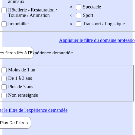
animaux
Spectacle
Hôtellerie - Restauration /
Tourisme / Animation
Sport
Immobilier
Transport / Logistique
Appliquer
le filtre du domaine professi
es filtres liés à l'
Expérience
demandée
ience demandée
Moins de 1 an
De 1 à 3 ans
Plus de 3 ans
Non renseignée
er
le filtre de l'expérience demandée
Plus De
Filtres