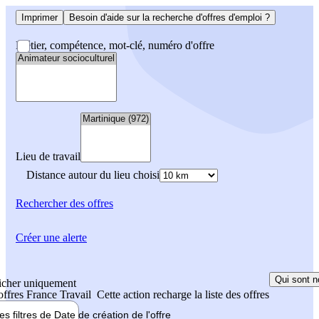
Imprimer
Besoin d'aide sur la recherche d'offres d'emploi ?
Métier, compétence, mot-clé, numéro d'offre
Lieu de travail
Distance autour du lieu choisi
Rechercher
des offres
Créer une alerte
Qui sont n
icher uniquement
 offres France Travail
Cette action recharge la liste des offres
les filtres de
Date de création
de l'offre