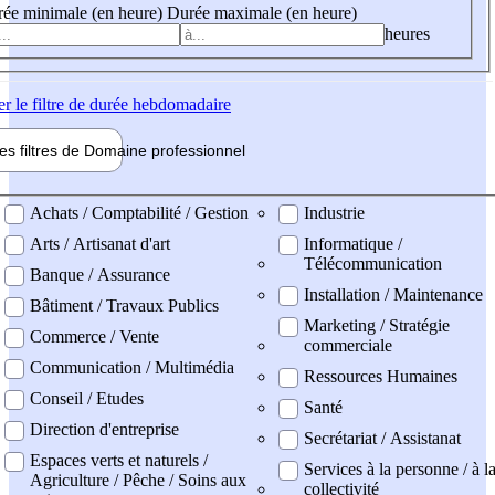
ée minimale (en heure)
Durée maximale (en heure)
heures
er
le filtre de durée hebdomadaire
les filtres de
Domaine pro
fessionnel
ne professionel
Achats / Comptabilité / Gestion
Industrie
Arts / Artisanat d'art
Informatique /
Télécommunication
Banque / Assurance
Installation / Maintenance
Bâtiment / Travaux Publics
Marketing / Stratégie
Commerce / Vente
commerciale
Communication / Multimédia
Ressources Humaines
Conseil / Etudes
Santé
Direction d'entreprise
Secrétariat / Assistanat
Espaces verts et naturels /
Services à la personne / à l
Agriculture / Pêche / Soins aux
collectivité