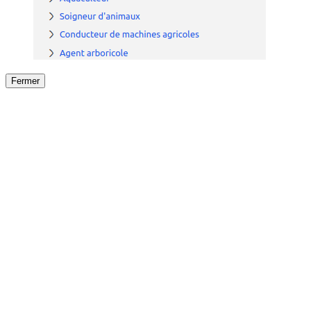
Fermer
Fermer
le détail de l'offre
/
Offre
sur
Offre précéden