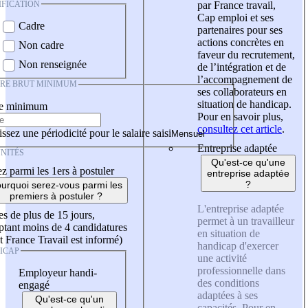
IFICATION
par France travail,
Cap emploi et ses
Cadre
partenaires pour ses
actions concrètes en
Non cadre
faveur du recrutement,
Non renseignée
de l’intégration et de
l’accompagnement de
IRE BRUT MINIMUM
ses collaborateurs en
situation de handicap.
re minimum
Pour en savoir plus,
consultez cet article
.
ssez une périodicité pour le salaire saisi
Entreprise adaptée
NITÉS
Qu'est-ce qu'une
z parmi les 1ers à postuler
entreprise adaptée
?
urquoi serez-vous parmi les
premiers à postuler ?
L'entreprise adaptée
es de plus de 15 jours,
permet à un travailleur
tant moins de 4 candidatures
en situation de
t France Travail est informé)
handicap d'exercer
ICAP
une activité
professionnelle dans
Employeur handi-
des conditions
engagé
adaptées à ses
Qu'est-ce qu'un
capacités. Pour en