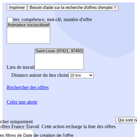
Imprimer
Besoin d'aide sur la recherche d'offres d'emploi ?
Métier, compétence, mot-clé, numéro d'offre
Lieu de travail
Distance autour du lieu choisi
Rechercher
des offres
Créer une alerte
Qui sont n
icher uniquement
 offres France Travail
Cette action recharge la liste des offres
les filtres de
Date de création
de l'offre