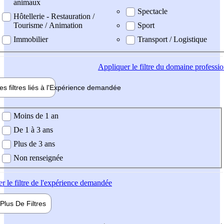
animaux
Spectacle
Hôtellerie - Restauration /
Tourisme / Animation
Sport
Immobilier
Transport / Logistique
Appliquer
le filtre du domaine professi
es filtres liés à l'
Expérience
demandée
ience demandée
Moins de 1 an
De 1 à 3 ans
Plus de 3 ans
Non renseignée
er
le filtre de l'expérience demandée
Plus De
Filtres