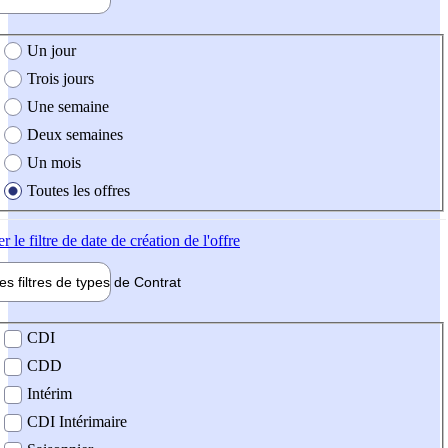
e création de l'offre
Un jour
Trois jours
Une semaine
Deux semaines
Un mois
Toutes les offres
er
le filtre de date de création de l'offre
les filtres de types de
Contrat
de contrat
CDI
CDD
Intérim
CDI Intérimaire