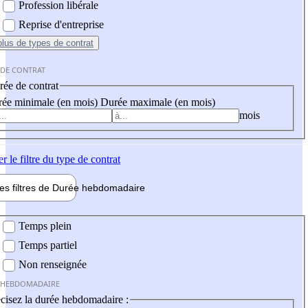
Profession libérale
Reprise d'entreprise
plus
de types de contrat
 DE CONTRAT
ée de contrat
ée minimale (en mois)
Durée maximale (en mois)
mois
er
le filtre du type de contrat
les filtres de
Durée hebdo
madaire
 hebdomadaire
Temps plein
Temps partiel
Non renseignée
 HEBDOMADAIRE
cisez la durée hebdomadaire :