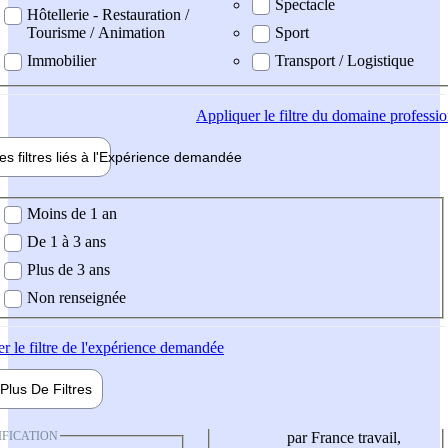
Spectacle
Hôtellerie - Restauration /
Tourisme / Animation
Sport
Immobilier
Transport / Logistique
Appliquer
le filtre du domaine professi
es filtres liés à l'
Expérience
demandée
ience demandée
Moins de 1 an
De 1 à 3 ans
Plus de 3 ans
Non renseignée
er
le filtre de l'expérience demandée
Plus De
Filtres
IFICATION
par France travail,