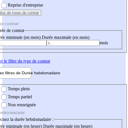
Reprise d'entreprise
plus
de types de contrat
 DE CONTRAT
ée de contrat
ée minimale (en mois)
Durée maximale (en mois)
mois
er
le filtre du type de contrat
les filtres de
Durée hebdo
madaire
 hebdomadaire
Temps plein
Temps partiel
Non renseignée
 HEBDOMADAIRE
cisez la durée hebdomadaire :
ée minimale (en heure)
Durée maximale (en heure)