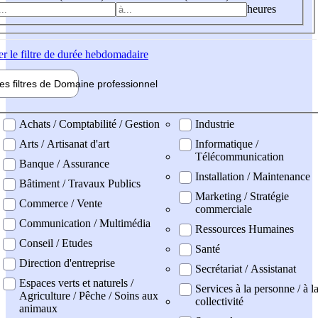
heures
er
le filtre de durée hebdomadaire
les filtres de
Domaine pro
fessionnel
ne professionel
Achats / Comptabilité / Gestion
Industrie
Arts / Artisanat d'art
Informatique /
Télécommunication
Banque / Assurance
Installation / Maintenance
Bâtiment / Travaux Publics
Marketing / Stratégie
Commerce / Vente
commerciale
Communication / Multimédia
Ressources Humaines
Conseil / Etudes
Santé
Direction d'entreprise
Secrétariat / Assistanat
Espaces verts et naturels /
Services à la personne / à l
Agriculture / Pêche / Soins aux
collectivité
animaux