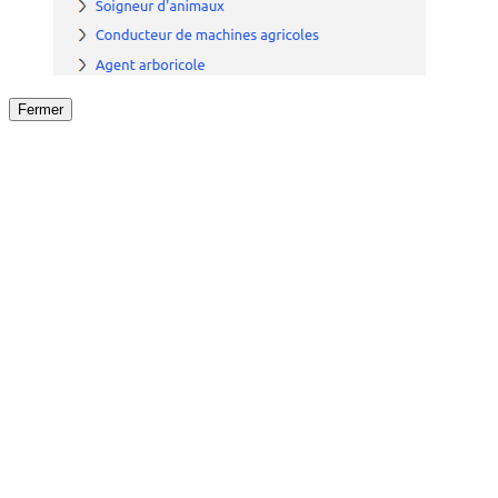
Fermer
Fermer
le détail de l'offre
/
Offre
sur
Offre précéden