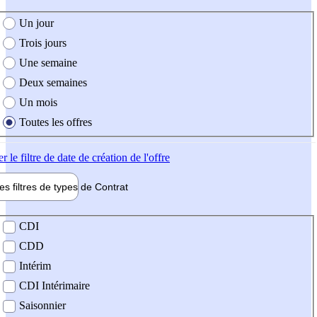
e création de l'offre
Un jour
Trois jours
Une semaine
Deux semaines
Un mois
Toutes les offres
er
le filtre de date de création de l'offre
les filtres de types de
Contrat
de contrat
CDI
CDD
Intérim
CDI Intérimaire
Saisonnier