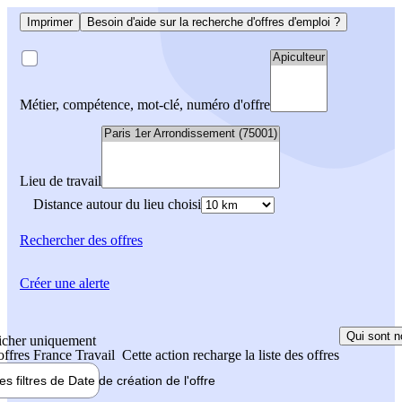
Imprimer
Besoin d'aide sur la recherche d'offres d'emploi ?
Métier, compétence, mot-clé, numéro d'offre
Lieu de travail
Distance autour du lieu choisi
Rechercher
des offres
Créer une alerte
Qui sont n
icher uniquement
 offres France Travail
Cette action recharge la liste des offres
les filtres de
Date de création
de l'offre