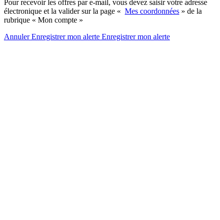
Pour recevoir les offres par e-mail, vous devez saisir votre adresse
électronique et la valider sur la page «
Mes coordonnées
» de la
rubrique « Mon compte »
Annuler
Enregistrer mon alerte
Enregistrer
mon alerte