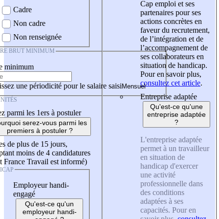
Cap emploi et ses
Cadre
partenaires pour ses
actions concrètes en
Non cadre
faveur du recrutement,
Non renseignée
de l’intégration et de
l’accompagnement de
IRE BRUT MINIMUM
ses collaborateurs en
situation de handicap.
re minimum
Pour en savoir plus,
consultez cet article
.
ssez une périodicité pour le salaire saisi
Entreprise adaptée
NITÉS
Qu'est-ce qu'une
z parmi les 1ers à postuler
entreprise adaptée
?
urquoi serez-vous parmi les
premiers à postuler ?
L'entreprise adaptée
es de plus de 15 jours,
permet à un travailleur
tant moins de 4 candidatures
en situation de
t France Travail est informé)
handicap d'exercer
ICAP
une activité
professionnelle dans
Employeur handi-
des conditions
engagé
adaptées à ses
Qu'est-ce qu'un
capacités. Pour en
employeur handi-
savoir plus,
consultez