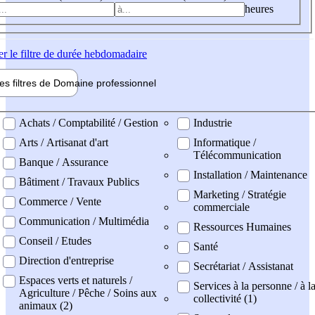
heures
er
le filtre de durée hebdomadaire
les filtres de
Domaine pro
fessionnel
ne professionel
Achats / Comptabilité / Gestion
Industrie
Arts / Artisanat d'art
Informatique /
Télécommunication
Banque / Assurance
Installation / Maintenance
Bâtiment / Travaux Publics
Marketing / Stratégie
Commerce / Vente
commerciale
Communication / Multimédia
Ressources Humaines
Conseil / Etudes
Santé
Direction d'entreprise
Secrétariat / Assistanat
Espaces verts et naturels /
Services à la personne / à l
Agriculture / Pêche / Soins aux
collectivité (1)
animaux (2)