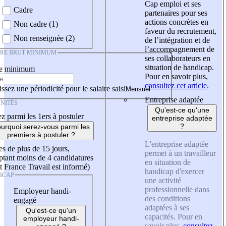
Cap emploi et ses
Cadre
partenaires pour ses
actions concrètes en
Non cadre (1)
faveur du recrutement,
Non renseignée (2)
de l’intégration et de
l’accompagnement de
IRE BRUT MINIMUM
ses collaborateurs en
situation de handicap.
re minimum
Pour en savoir plus,
consultez cet article
.
ssez une périodicité pour le salaire saisi
Entreprise adaptée
NITÉS
Qu'est-ce qu'une
z parmi les 1ers à postuler
entreprise adaptée
?
urquoi serez-vous parmi les
premiers à postuler ?
L'entreprise adaptée
es de plus de 15 jours,
permet à un travailleur
tant moins de 4 candidatures
en situation de
t France Travail est informé)
handicap d'exercer
ICAP
une activité
professionnelle dans
Employeur handi-
des conditions
engagé
adaptées à ses
Qu'est-ce qu'un
capacités. Pour en
employeur handi-
savoir plus,
consultez