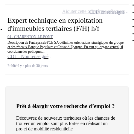
Ajouter cette offre à ma sélection
CDI
Non renseigné
Expert technique en exploitation
d'immeubles tertiaires (F/H) h/f
94 - CHARENTON-LE-PONT
Description de l'entrepriseBPCE SA définit les orientations stratégiques du groupe
et des réseaux Banque Populaire et Caisse d’Epargne. En tant qu’organe central, il
coordonne les politiques...
CDI - Non renseigné
Publié il y a plus de 30 jours
Prêt à élargir votre recherche d’emploi ?
Découvrez de nouveaux territoires où les chances de
trouver un emploi sont plus fortes en réalisant un
projet de mobilité résidentielle