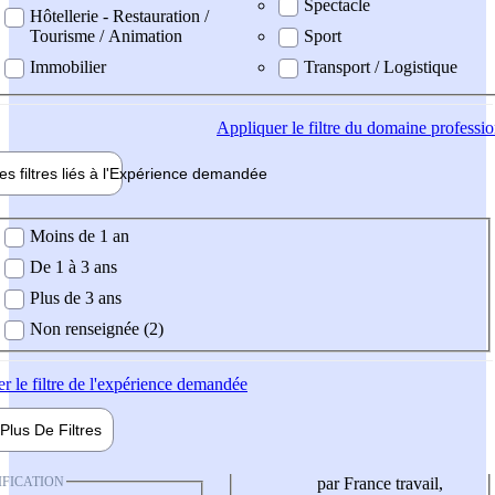
Spectacle
Hôtellerie - Restauration /
Tourisme / Animation
Sport
Immobilier
Transport / Logistique
Appliquer
le filtre du domaine professi
es filtres liés à l'
Expérience
demandée
ience demandée
Moins de 1 an
De 1 à 3 ans
Plus de 3 ans
Non renseignée (2)
er
le filtre de l'expérience demandée
Plus De
Filtres
IFICATION
par France travail,