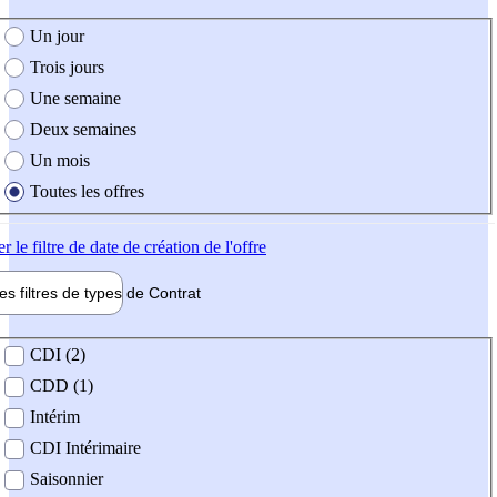
e création de l'offre
Un jour
Trois jours
Une semaine
Deux semaines
Un mois
Toutes les offres
er
le filtre de date de création de l'offre
les filtres de types de
Contrat
de contrat
CDI (2)
CDD (1)
Intérim
CDI Intérimaire
Saisonnier