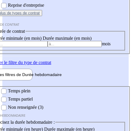
Reprise d'entreprise
plus
de types de contrat
 DE CONTRAT
ée de contrat
ée minimale (en mois)
Durée maximale (en mois)
mois
er
le filtre du type de contrat
les filtres de
Durée hebdo
madaire
 hebdomadaire
Temps plein
Temps partiel
Non renseignée (3)
 HEBDOMADAIRE
cisez la durée hebdomadaire :
ée minimale (en heure)
Durée maximale (en heure)