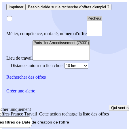
Imprimer
Besoin d'aide sur la recherche d'offres d'emploi ?
Métier, compétence, mot-clé, numéro d'offre
Lieu de travail
Distance autour du lieu choisi
Rechercher
des offres
Créer une alerte
Qui sont n
icher uniquement
 offres France Travail
Cette action recharge la liste des offres
les filtres de
Date de création
de l'offre