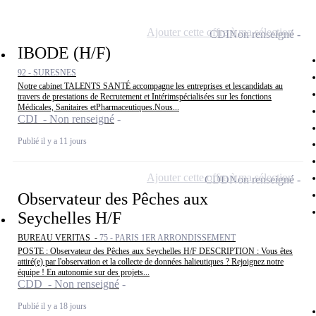
Ajouter cette offre à ma sélection
CDI
Non renseigné
IBODE (H/F)
92 - SURESNES
Notre cabinet TALENTS SANTÉ accompagne les entreprises et lescandidats au
travers de prestations de Recrutement et Intérimspécialisées sur les fonctions
Médicales, Sanitaires etPharmaceutiques.Nous...
CDI - Non renseigné
Publié il y a 11 jours
Ajouter cette offre à ma sélection
CDD
Non renseigné
Observateur des Pêches aux
Seychelles H/F
BUREAU VERITAS -
75 - PARIS 1ER ARRONDISSEMENT
POSTE : Observateur des Pêches aux Seychelles H/F DESCRIPTION : Vous êtes
attiré(e) par l'observation et la collecte de données halieutiques ? Rejoignez notre
équipe ! En autonomie sur des projets...
CDD - Non renseigné
Publié il y a 18 jours