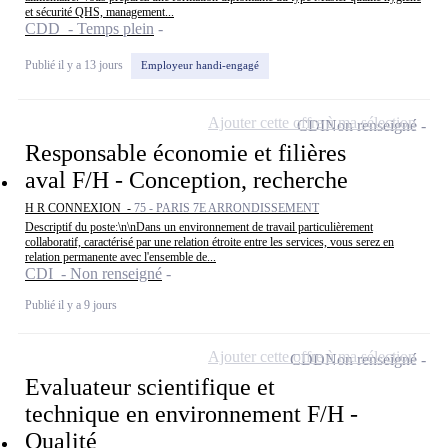
et sécurité QHS, management...
CDD - Temps plein
Publié il y a 13 jours
Employeur handi-engagé
Ajouter cette offre à ma sélection
CDI
Non renseigné
Responsable économie et filières
aval F/H - Conception, recherche
H R CONNEXION -
75 - PARIS 7E ARRONDISSEMENT
Descriptif du poste:\n\nDans un environnement de travail particulièrement
collaboratif, caractérisé par une relation étroite entre les services, vous serez en
relation permanente avec l'ensemble de...
CDI - Non renseigné
Publié il y a 9 jours
Ajouter cette offre à ma sélection
CDD
Non renseigné
Evaluateur scientifique et
technique en environnement F/H -
Qualité