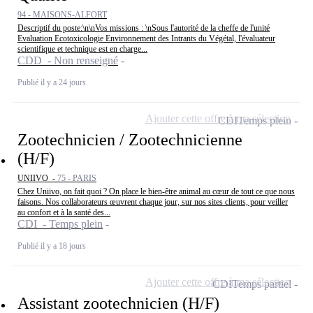
94 - MAISONS-ALFORT
Descriptif du poste:\n\nVos missions : \nSous l'autorité de la cheffe de l'unité
Evaluation Ecotoxicologie Environnement des Intrants du Végétal, l'évaluateur
scientifique et technique est en charge...
CDD - Non renseigné
Publié il y a 24 jours
Ajouter cette offre à ma sélection
CDI
Temps plein
Zootechnicien / Zootechnicienne
(H/F)
UNIIVO -
75 - PARIS
Chez Uniivo, on fait quoi ? On place le bien-être animal au cœur de tout ce que nous
faisons. Nos collaborateurs œuvrent chaque jour, sur nos sites clients, pour veiller
au confort et à la santé des...
CDI - Temps plein
Publié il y a 18 jours
Ajouter cette offre à ma sélection
CDI
Temps partiel
Assistant zootechnicien (H/F)