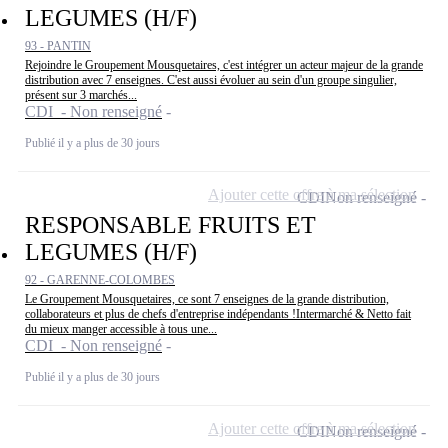
LEGUMES (H/F)
93 - PANTIN
Rejoindre le Groupement Mousquetaires, c'est intégrer un acteur majeur de la grande
distribution avec 7 enseignes. C'est aussi évoluer au sein d'un groupe singulier,
présent sur 3 marchés...
CDI - Non renseigné
Publié il y a plus de 30 jours
Ajouter cette offre à ma sélection
CDI
Non renseigné
RESPONSABLE FRUITS ET
LEGUMES (H/F)
92 - GARENNE-COLOMBES
Le Groupement Mousquetaires, ce sont 7 enseignes de la grande distribution,
collaborateurs et plus de chefs d'entreprise indépendants !Intermarché & Netto fait
du mieux manger accessible à tous une...
CDI - Non renseigné
Publié il y a plus de 30 jours
Ajouter cette offre à ma sélection
CDI
Non renseigné