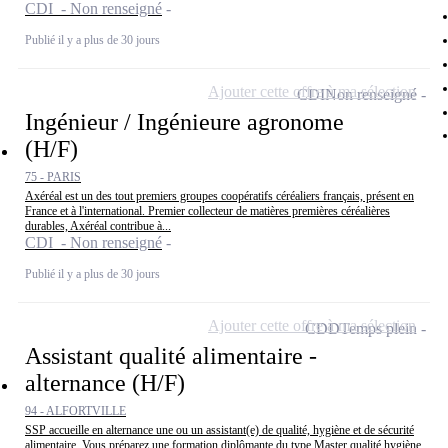
CDI - Non renseigné
Publié il y a plus de 30 jours
Ajouter cette offre à ma sélection
CDI
Non renseigné
Ingénieur / Ingénieure agronome
(H/F)
75 - PARIS
Axéréal est un des tout premiers groupes coopératifs céréaliers français, présent en
France et à l'international. Premier collecteur de matières premières céréalières
durables, Axéréal contribue à...
CDI - Non renseigné
Publié il y a plus de 30 jours
Ajouter cette offre à ma sélection
CDD
Temps plein
Assistant qualité alimentaire -
alternance (H/F)
94 - ALFORTVILLE
SSP accueille en alternance une ou un assistant(e) de qualité, hygiène et de sécurité
alimentaire. Vous préparez une formation diplômante du type Master qualité hygiène