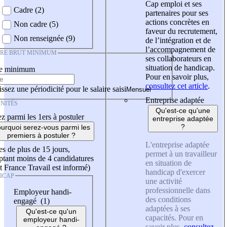
Cap emploi et ses
Cadre (2)
partenaires pour ses
actions concrètes en
Non cadre (5)
faveur du recrutement,
Non renseignée (9)
de l’intégration et de
l’accompagnement de
IRE BRUT MINIMUM
ses collaborateurs en
situation de handicap.
re minimum
Pour en savoir plus,
consultez cet article
.
ssez une périodicité pour le salaire saisi
Entreprise adaptée
NITÉS
Qu'est-ce qu'une
z parmi les 1ers à postuler
entreprise adaptée
?
urquoi serez-vous parmi les
premiers à postuler ?
L'entreprise adaptée
es de plus de 15 jours,
permet à un travailleur
tant moins de 4 candidatures
en situation de
t France Travail est informé)
handicap d'exercer
ICAP
une activité
professionnelle dans
Employeur handi-
des conditions
engagé (1)
adaptées à ses
Qu'est-ce qu'un
capacités. Pour en
employeur handi-
savoir plus,
consultez