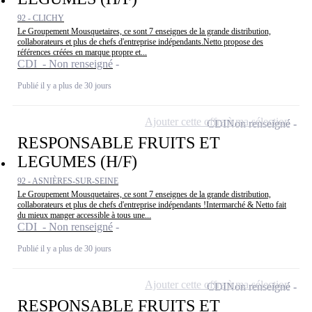
92 - CLICHY
Le Groupement Mousquetaires, ce sont 7 enseignes de la grande distribution,
collaborateurs et plus de chefs d'entreprise indépendants.Netto propose des
références créées en marque propre et...
CDI - Non renseigné
Publié il y a plus de 30 jours
Ajouter cette offre à ma sélection
CDI
Non renseigné
RESPONSABLE FRUITS ET
LEGUMES (H/F)
92 - ASNIÈRES-SUR-SEINE
Le Groupement Mousquetaires, ce sont 7 enseignes de la grande distribution,
collaborateurs et plus de chefs d'entreprise indépendants !Intermarché & Netto fait
du mieux manger accessible à tous une...
CDI - Non renseigné
Publié il y a plus de 30 jours
Ajouter cette offre à ma sélection
CDI
Non renseigné
RESPONSABLE FRUITS ET