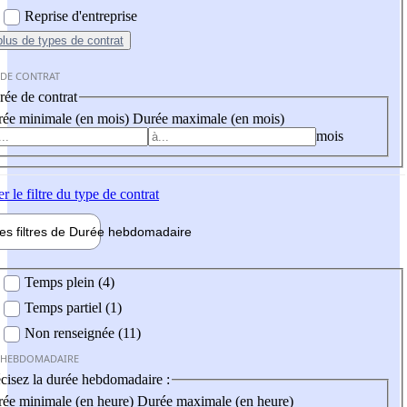
Reprise d'entreprise
plus
de types de contrat
 DE CONTRAT
ée de contrat
ée minimale (en mois)
Durée maximale (en mois)
mois
er
le filtre du type de contrat
les filtres de
Durée hebdo
madaire
 hebdomadaire
Temps plein (4)
Temps partiel (1)
Non renseignée (11)
 HEBDOMADAIRE
cisez la durée hebdomadaire :
ée minimale (en heure)
Durée maximale (en heure)