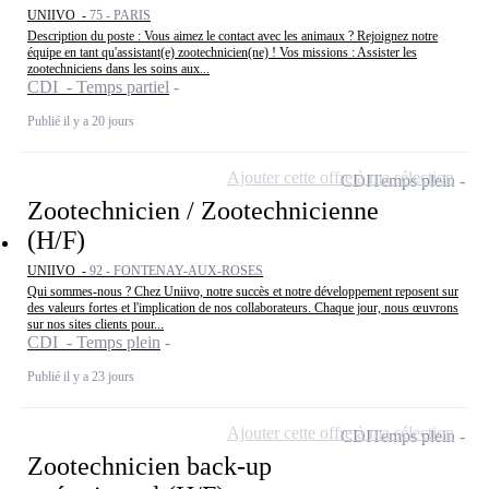
UNIIVO -
75 - PARIS
Description du poste : Vous aimez le contact avec les animaux ? Rejoignez notre
équipe en tant qu'assistant(e) zootechnicien(ne) ! Vos missions : Assister les
zootechniciens dans les soins aux...
CDI - Temps partiel
Publié il y a 20 jours
Ajouter cette offre à ma sélection
CDI
Temps plein
Zootechnicien / Zootechnicienne
(H/F)
UNIIVO -
92 - FONTENAY-AUX-ROSES
Qui sommes-nous ? Chez Uniivo, notre succès et notre développement reposent sur
des valeurs fortes et l'implication de nos collaborateurs. Chaque jour, nous œuvrons
sur nos sites clients pour...
CDI - Temps plein
Publié il y a 23 jours
Ajouter cette offre à ma sélection
CDI
Temps plein
Zootechnicien back-up