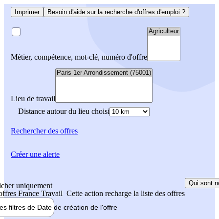
Imprimer
Besoin d'aide sur la recherche d'offres d'emploi ?
Métier, compétence, mot-clé, numéro d'offre
Lieu de travail
Distance autour du lieu choisi
Rechercher
des offres
Créer une alerte
Qui sont n
icher uniquement
 offres France Travail
Cette action recharge la liste des offres
les filtres de
Date de création
de l'offre