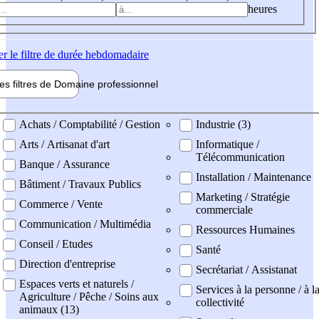
heures
er
le filtre de durée hebdomadaire
les filtres de
Domaine pro
fessionnel
ne professionel
Achats / Comptabilité / Gestion
Industrie (3)
Arts / Artisanat d'art
Informatique /
Télécommunication
Banque / Assurance
Installation / Maintenance
Bâtiment / Travaux Publics
Marketing / Stratégie
Commerce / Vente
commerciale
Communication / Multimédia
Ressources Humaines
Conseil / Etudes
Santé
Direction d'entreprise
Secrétariat / Assistanat
Espaces verts et naturels /
Services à la personne / à l
Agriculture / Pêche / Soins aux
collectivité
animaux (13)