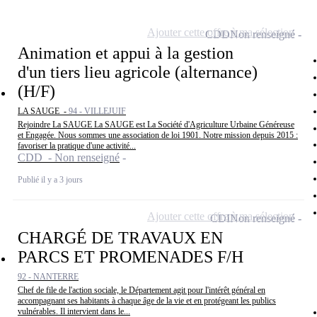
Ajouter cette offre à ma sélection
CDD
Non renseigné
Animation et appui à la gestion
d'un tiers lieu agricole (alternance)
(H/F)
LA SAUGE -
94 - VILLEJUIF
Rejoindre La SAUGE La SAUGE est La Société d'Agriculture Urbaine Généreuse
et Engagée. Nous sommes une association de loi 1901. Notre mission depuis 2015 :
favoriser la pratique d'une activité...
CDD - Non renseigné
Publié il y a 3 jours
Ajouter cette offre à ma sélection
CDI
Non renseigné
CHARGÉ DE TRAVAUX EN
PARCS ET PROMENADES F/H
92 - NANTERRE
Chef de file de l'action sociale, le Département agit pour l'intérêt général en
accompagnant ses habitants à chaque âge de la vie et en protégeant les publics
vulnérables. Il intervient dans le...