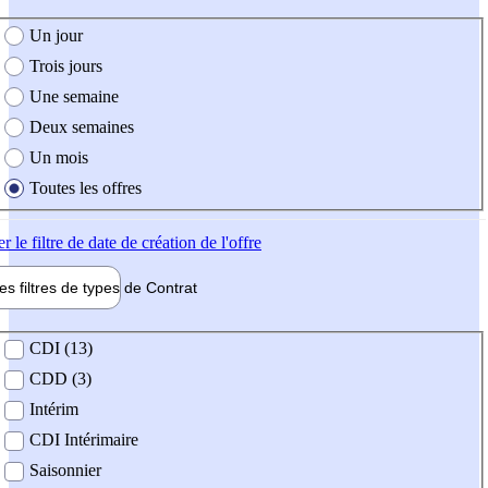
e création de l'offre
Un jour
Trois jours
Une semaine
Deux semaines
Un mois
Toutes les offres
er
le filtre de date de création de l'offre
les filtres de types de
Contrat
de contrat
CDI (13)
CDD (3)
Intérim
CDI Intérimaire
Saisonnier