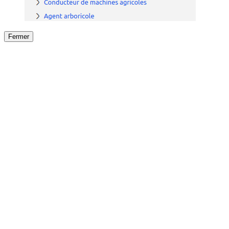
Fermer
Fermer
le détail de l'offre
/
Offre
sur
Offre précéden