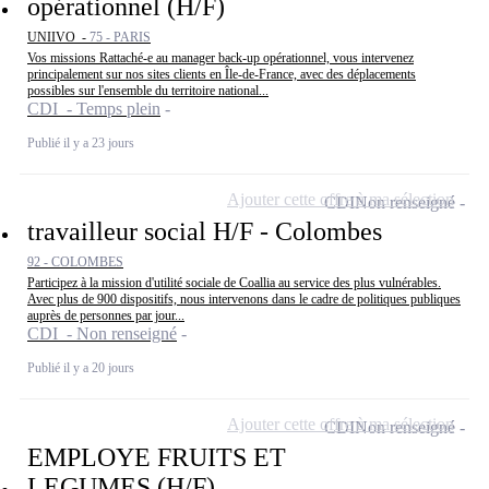
opérationnel (H/F)
UNIIVO -
75 - PARIS
Vos missions Rattaché-e au manager back-up opérationnel, vous intervenez
principalement sur nos sites clients en Île-de-France, avec des déplacements
possibles sur l'ensemble du territoire national...
CDI - Temps plein
Publié il y a 23 jours
Ajouter cette offre à ma sélection
CDI
Non renseigné
travailleur social H/F - Colombes
92 - COLOMBES
Participez à la mission d'utilité sociale de Coallia au service des plus vulnérables.
Avec plus de 900 dispositifs, nous intervenons dans le cadre de politiques publiques
auprès de personnes par jour...
CDI - Non renseigné
Publié il y a 20 jours
Ajouter cette offre à ma sélection
CDI
Non renseigné
EMPLOYE FRUITS ET
LEGUMES (H/F)