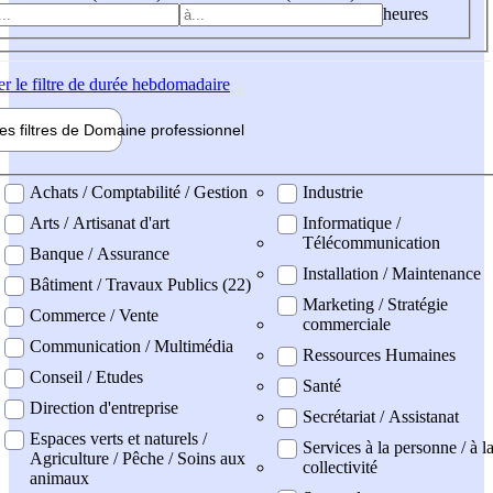
heures
er
le filtre de durée hebdomadaire
les filtres de
Domaine pro
fessionnel
ne professionel
Achats / Comptabilité / Gestion
Industrie
Arts / Artisanat d'art
Informatique /
Télécommunication
Banque / Assurance
Installation / Maintenance
Bâtiment / Travaux Publics (22)
Marketing / Stratégie
Commerce / Vente
commerciale
Communication / Multimédia
Ressources Humaines
Conseil / Etudes
Santé
Direction d'entreprise
Secrétariat / Assistanat
Espaces verts et naturels /
Services à la personne / à l
Agriculture / Pêche / Soins aux
collectivité
animaux