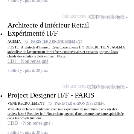
Publié il y a plus de 30 jours
Ajouter cette offre à ma sélection
CDI
Non renseigné
Architecte d'Intérieur Retail
Expérimenté H/F
AGEMA -
75 - PARIS 1ER ARRONDISSEMENT
POSTE : Architecte d'Intérieur Retail Expérimenté H/F DESCRIPTION : AGEMA
spécialiste de l'agencement de surfaces commerciales et tertiaires propose à ses
clients des solutions clefs en main. Nous...
CDI - Non renseigné
Publié il y a plus de 30 jours
Ajouter cette offre à ma sélection
CDD
Non renseigné
Project Designer H/F - PARIS
VENE RECRUTEMENT -
75 - PARIS 1ER ARRONDISSEMENT
Vous êtes architecte d'intérieur avec une expérience de minimum 5 ans sur des
projets luxe ? Postulez ici ! Notre client, agence d'architecture intérieure spécialisée
dans les projets luxueux,...
CDD - Non renseigné
Publié il y a plus de 30 jours