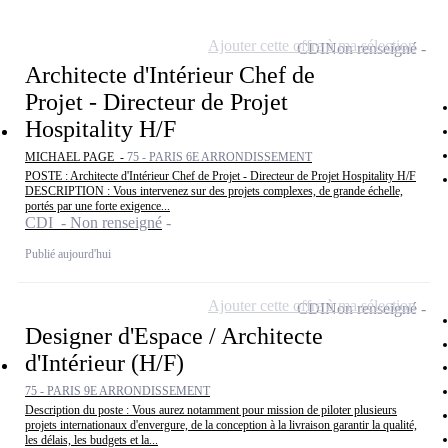
Ajouter cette offre à ma sélection
CDI
Non renseigné
Architecte d'Intérieur Chef de
Projet - Directeur de Projet
Hospitality H/F
MICHAEL PAGE -
75 - PARIS 6E ARRONDISSEMENT
POSTE : Architecte d'Intérieur Chef de Projet - Directeur de Projet Hospitality H/F
DESCRIPTION : Vous intervenez sur des projets complexes, de grande échelle,
portés par une forte exigence...
CDI - Non renseigné
Publié aujourd'hui
Ajouter cette offre à ma sélection
CDI
Non renseigné
Designer d'Espace / Architecte
d'Intérieur (H/F)
75 - PARIS 9E ARRONDISSEMENT
Description du poste : Vous aurez notamment pour mission de piloter plusieurs
projets internationaux d'envergure, de la conception à la livraison garantir la qualité,
les délais, les budgets et la...