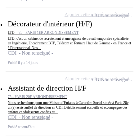
Ajouter cette offre à ma sélection
CDI
Non renseigné
Décorateur d'intérieur (H/F)
LTD -
75 - PARIS 1ER ARRONDISSEMENT
LTD, c'est un cabinet de recrutement et une agence de travail temporaire spécialisée
en Ingénierie, Encadrement BTP, Télécom et Tertiaire Haut de Gamme - en France et
à l'international. Nos...
CDI - Non renseigné
Publié il y a 14 jours
Ajouter cette offre à ma sélection
CDI
Non renseigné
Assistant de direction H/F
75 - PARIS 20E ARRONDISSEMENT
Nous recherchons pour une Maison d'Enfants à Caractère Social située à Paris 20e
un(e) assistant(e) de direction en CDI.L'établissement accueille et accompagne des
enfants et adolescents confiés au...
CDI - Non renseigné
Publié aujourd'hui