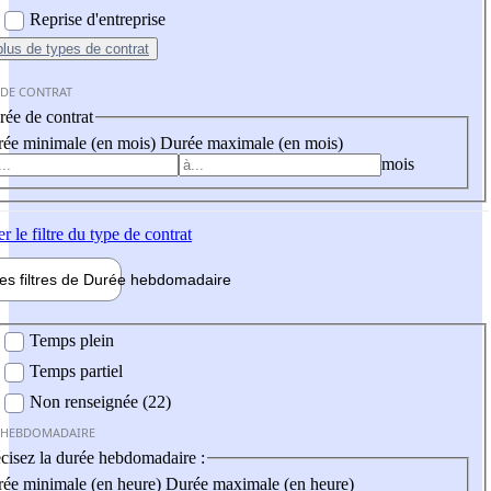
Reprise d'entreprise
plus
de types de contrat
 DE CONTRAT
ée de contrat
ée minimale (en mois)
Durée maximale (en mois)
mois
er
le filtre du type de contrat
les filtres de
Durée hebdo
madaire
 hebdomadaire
Temps plein
Temps partiel
Non renseignée (22)
 HEBDOMADAIRE
cisez la durée hebdomadaire :
ée minimale (en heure)
Durée maximale (en heure)