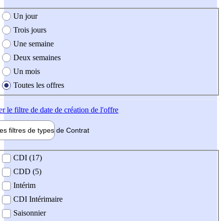
e création de l'offre
Un jour
Trois jours
Une semaine
Deux semaines
Un mois
Toutes les offres
er
le filtre de date de création de l'offre
les filtres de types de
Contrat
de contrat
CDI (17)
CDD (5)
Intérim
CDI Intérimaire
Saisonnier