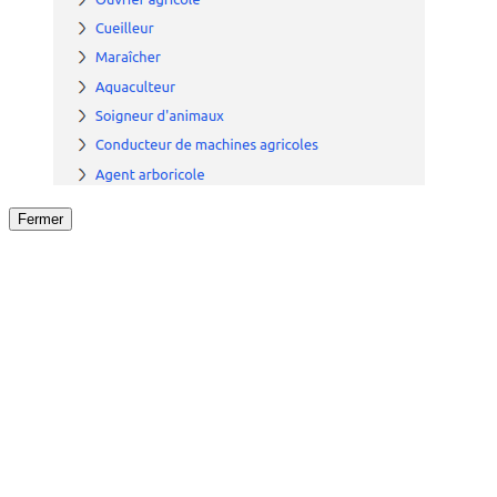
Fermer
Fermer
le détail de l'offre
/
Offre
sur
Offre précéden