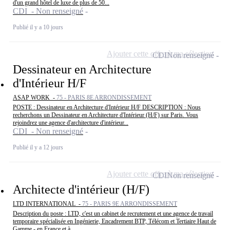
d'un grand hôtel de luxe de plus de 50...
CDI - Non renseigné
Publié il y a 10 jours
Ajouter cette offre à ma sélection
CDI
Non renseigné
Dessinateur en Architecture
d'Intérieur H/F
ASAP WORK -
75 - PARIS 8E ARRONDISSEMENT
POSTE : Dessinateur en Architecture d'Intérieur H/F DESCRIPTION : Nous
recherchons un Dessinateur en Architecture d'Intérieur (H/F) sur Paris. Vous
rejoindrez une agence d'architecture d'intérieur...
CDI - Non renseigné
Publié il y a 12 jours
Ajouter cette offre à ma sélection
CDI
Non renseigné
Architecte d'intérieur (H/F)
LTD INTERNATIONAL -
75 - PARIS 9E ARRONDISSEMENT
Description du poste : LTD, c'est un cabinet de recrutement et une agence de travail
temporaire spécialisée en Ingénierie, Encadrement BTP, Télécom et Tertiaire Haut de
Gamme - en France et à...