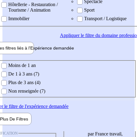
Spectacle
Hôtellerie - Restauration /
Tourisme / Animation
Sport
Immobilier
Transport / Logistique
Appliquer
le filtre du domaine professi
es filtres liés à l'
Expérience
demandée
ience demandée
Moins de 1 an
De 1 à 3 ans (7)
Plus de 3 ans (4)
Non renseignée (7)
er
le filtre de l'expérience demandée
Plus De
Filtres
IFICATION
par France travail,