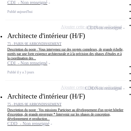
CDI - Non renseigné
Publié aujourd'hui
Ajouter cette offre à ma sélection
CDI
Non renseigné
Architecte d'intérieur (H/F)
75 - PARIS 9E ARRONDISSEMENT
Description du poste : Vous intervenez sur des projets complexes, de grande échelle,
portés par une forte exigence architecturale et à la précision des phases d'études et à
la coordination des...
CDI - Non renseigné
Publié il y a 3 jours
Ajouter cette offre à ma sélection
CDD
Non renseigné
Architecte d'intérieur (H/F)
75 - PARIS 9E ARRONDISSEMENT
Description du poste : Vos missions Participer au développement d'un projet hôtelier
d'exception, de grande envergure * Intervenir sur les phases de conception,
développement et production...
CDD - Non renseigné