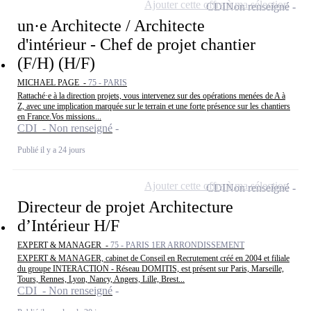
Ajouter cette offre à ma sélection
CDI
Non renseigné
un·e Architecte / Architecte
d'intérieur - Chef de projet chantier
(F/H) (H/F)
MICHAEL PAGE -
75 - PARIS
Rattaché·e à la direction projets, vous intervenez sur des opérations menées de A à
Z, avec une implication marquée sur le terrain et une forte présence sur les chantiers
en France.Vos missions...
CDI - Non renseigné
Publié il y a 24 jours
Ajouter cette offre à ma sélection
CDI
Non renseigné
Directeur de projet Architecture
d’Intérieur H/F
EXPERT & MANAGER -
75 - PARIS 1ER ARRONDISSEMENT
EXPERT & MANAGER, cabinet de Conseil en Recrutement créé en 2004 et filiale
du groupe INTERACTION - Réseau DOMITIS, est présent sur Paris, Marseille,
Tours, Rennes, Lyon, Nancy, Angers, Lille, Brest...
CDI - Non renseigné