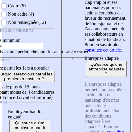
Cap emploi et ses
Cadre (6)
partenaires pour ses
actions concrètes en
Non cadre (4)
faveur du recrutement,
Non renseignée (12)
de l’intégration et de
l’accompagnement de
IRE BRUT MINIMUM
ses collaborateurs en
situation de handicap.
re minimum
Pour en savoir plus,
consultez cet article
.
ssez une périodicité pour le salaire saisi
Entreprise adaptée
NITÉS
Qu'est-ce qu'une
z parmi les 1ers à postuler
entreprise adaptée
?
urquoi serez-vous parmi les
premiers à postuler ?
L'entreprise adaptée
es de plus de 15 jours,
permet à un travailleur
tant moins de 4 candidatures
en situation de
t France Travail est informé)
handicap d'exercer
ICAP
une activité
professionnelle dans
Employeur handi-
des conditions
engagé
adaptées à ses
Qu'est-ce qu'un
capacités. Pour en
employeur handi-
savoir plus,
consultez