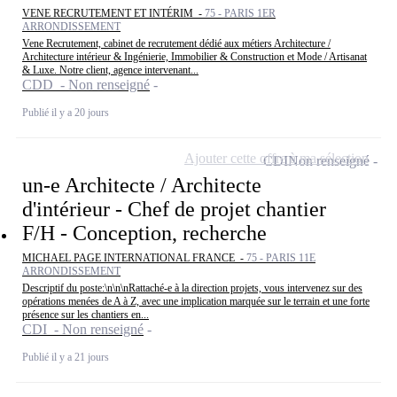
VENE RECRUTEMENT ET INTÉRIM -
75 - PARIS 1ER
ARRONDISSEMENT
Vene Recrutement, cabinet de recrutement dédié aux métiers Architecture /
Architecture intérieur & Ingénierie, Immobilier & Construction et Mode / Artisanat
& Luxe. Notre client, agence intervenant...
CDD - Non renseigné
Publié il y a 20 jours
Ajouter cette offre à ma sélection
CDI
Non renseigné
un-e Architecte / Architecte
d'intérieur - Chef de projet chantier
F/H - Conception, recherche
MICHAEL PAGE INTERNATIONAL FRANCE -
75 - PARIS 11E
ARRONDISSEMENT
Descriptif du poste:\n\n\nRattaché-e à la direction projets, vous intervenez sur des
opérations menées de A à Z, avec une implication marquée sur le terrain et une forte
présence sur les chantiers en...
CDI - Non renseigné
Publié il y a 21 jours