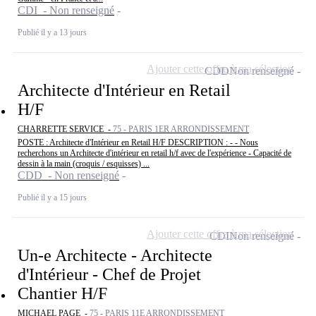
CDI - Non renseigné
Publié il y a 13 jours
Ajouter cette offre à ma sélection
CDD
Non renseigné
Architecte d'Intérieur en Retail
H/F
CHARRETTE SERVICE -
75 - PARIS 1ER ARRONDISSEMENT
POSTE : Architecte d'Intérieur en Retail H/F DESCRIPTION : - - Nous
recherchons un Architecte d'intérieur en retail h/f avec de l'expérience - Capacité de
dessin à la main (croquis / esquisses) ...
CDD - Non renseigné
Publié il y a 15 jours
Ajouter cette offre à ma sélection
CDI
Non renseigné
Un-e Architecte - Architecte
d'Intérieur - Chef de Projet
Chantier H/F
MICHAEL PAGE -
75 - PARIS 11E ARRONDISSEMENT