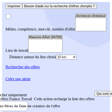
Imprimer
Besoin d'aide sur la recherche d'offres d'emploi ?
Métier, compétence, mot-clé, numéro d'offre
Lieu de travail
Distance autour du lieu choisi
Rechercher
des offres
Créer une alerte
Qui sont n
icher uniquement
 offres France Travail
Cette action recharge la liste des offres
les filtres de
Date de création
de l'offre