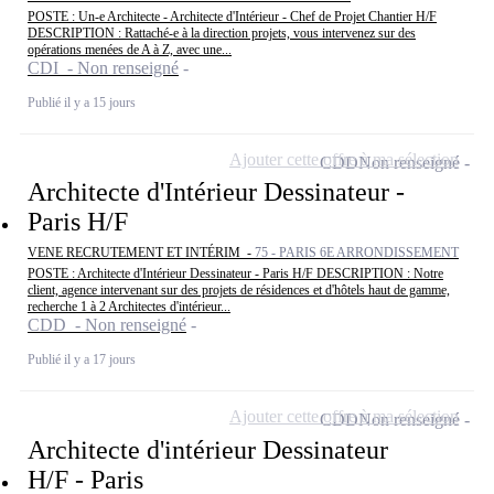
POSTE : Un-e Architecte - Architecte d'Intérieur - Chef de Projet Chantier H/F
DESCRIPTION : Rattaché-e à la direction projets, vous intervenez sur des
opérations menées de A à Z, avec une...
CDI - Non renseigné
Publié il y a 15 jours
Ajouter cette offre à ma sélection
CDD
Non renseigné
Architecte d'Intérieur Dessinateur -
Paris H/F
VENE RECRUTEMENT ET INTÉRIM -
75 - PARIS 6E ARRONDISSEMENT
POSTE : Architecte d'Intérieur Dessinateur - Paris H/F DESCRIPTION : Notre
client, agence intervenant sur des projets de résidences et d'hôtels haut de gamme,
recherche 1 à 2 Architectes d'intérieur...
CDD - Non renseigné
Publié il y a 17 jours
Ajouter cette offre à ma sélection
CDD
Non renseigné
Architecte d'intérieur Dessinateur
H/F - Paris