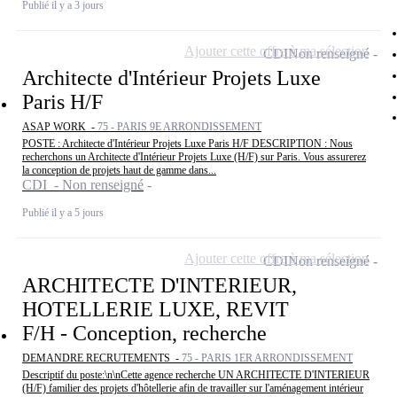
Publié il y a 3 jours
Ajouter cette offre à ma sélection
CDI
Non renseigné
Architecte d'Intérieur Projets Luxe
Paris H/F
ASAP WORK -
75 - PARIS 9E ARRONDISSEMENT
POSTE : Architecte d'Intérieur Projets Luxe Paris H/F DESCRIPTION : Nous
recherchons un Architecte d'Intérieur Projets Luxe (H/F) sur Paris. Vous assurerez
la conception de projets haut de gamme dans...
CDI - Non renseigné
Publié il y a 5 jours
Ajouter cette offre à ma sélection
CDI
Non renseigné
ARCHITECTE D'INTERIEUR,
HOTELLERIE LUXE, REVIT
F/H - Conception, recherche
DEMANDRE RECRUTEMENTS -
75 - PARIS 1ER ARRONDISSEMENT
Descriptif du poste:\n\nCette agence recherche UN ARCHITECTE D'INTERIEUR
(H/F) familier des projets d'hôtellerie afin de travailler sur l'aménagement intérieur