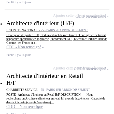
Publié il y a 13 jours
Ajouter cette offre à ma sélection
CDI
Non renseigné
Architecte d'intérieur (H/F)
LTD INTERNATIONAL -
75 - PARIS 9E ARRONDISSEMENT
Description du poste : LTD, c'est un cabinet de recrutement et une agence de travail
temporaire spécialisée en Ingénierie, Encadrement BTP, Télécom et Tertiaire Haut de
Gamme - en France et à...
CDI - Non renseigné
Publié il y a 14 jours
Ajouter cette offre à ma sélection
CDD
Non renseigné
Architecte d'Intérieur en Retail
H/F
CHARRETTE SERVICE -
75 - PARIS 1ER ARRONDISSEMENT
POSTE : Architecte d'Intérieur en Retail H/F DESCRIPTION : - - Nous
recherchons un Architecte d'intérieur en retail h/f avec de l'expérience - Capacité de
dessin à la main (croquis / esquisses) ...
CDD - Non renseigné