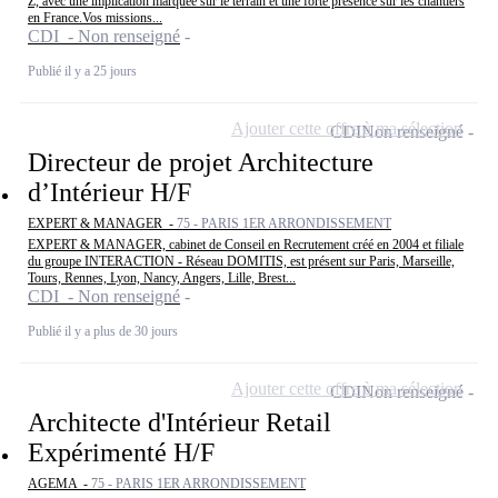
Z, avec une implication marquée sur le terrain et une forte présence sur les chantiers
en France.Vos missions...
CDI - Non renseigné
Publié il y a 25 jours
Ajouter cette offre à ma sélection
CDI
Non renseigné
Directeur de projet Architecture
d’Intérieur H/F
EXPERT & MANAGER -
75 - PARIS 1ER ARRONDISSEMENT
EXPERT & MANAGER, cabinet de Conseil en Recrutement créé en 2004 et filiale
du groupe INTERACTION - Réseau DOMITIS, est présent sur Paris, Marseille,
Tours, Rennes, Lyon, Nancy, Angers, Lille, Brest...
CDI - Non renseigné
Publié il y a plus de 30 jours
Ajouter cette offre à ma sélection
CDI
Non renseigné
Architecte d'Intérieur Retail
Expérimenté H/F
AGEMA -
75 - PARIS 1ER ARRONDISSEMENT