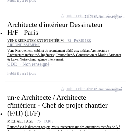
Publié il y a 16 jours
Ajouter cette offre à ma sélection
CDD
Non renseigné
Architecte d'intérieur Dessinateur
H/F - Paris
VENE RECRUTEMENT ET INTÉRIM -
75 - PARIS 1ER
ARRONDISSEMENT
Vene Recrutement, cabinet de recrutement dédié aux métiers Architecture /
Architecture intérieur & Ingénierie, Immobilier & Construction et Mode / Artisanat
& Luxe. Notre client, agence intervenant...
CDD - Non renseigné
Publié il y a 21 jours
Ajouter cette offre à ma sélection
CDI
Non renseigné
un·e Architecte / Architecte
d'intérieur - Chef de projet chantier
(F/H) (H/F)
MICHAEL PAGE -
75 - PARIS
Rattaché·e à la direction projets, vous intervenez sur des opérations menées de A à