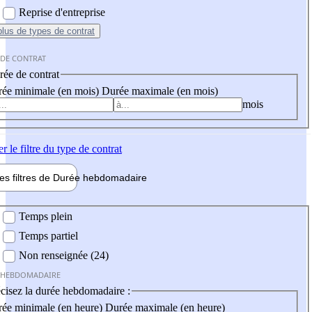
Reprise d'entreprise
plus
de types de contrat
 DE CONTRAT
ée de contrat
ée minimale (en mois)
Durée maximale (en mois)
mois
er
le filtre du type de contrat
les filtres de
Durée hebdo
madaire
 hebdomadaire
Temps plein
Temps partiel
Non renseignée (24)
 HEBDOMADAIRE
cisez la durée hebdomadaire :
ée minimale (en heure)
Durée maximale (en heure)