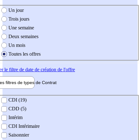
e création de l'offre
Un jour
Trois jours
Une semaine
Deux semaines
Un mois
Toutes les offres
er
le filtre de date de création de l'offre
les filtres de types de
Contrat
de contrat
CDI (19)
CDD (5)
Intérim
CDI Intérimaire
Saisonnier