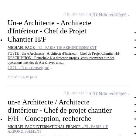
Ajouter cette offre à ma sélection
CDI
Non renseigné
Un-e Architecte - Architecte
d'Intérieur - Chef de Projet
Chantier H/F
MICHAEL PAGE -
75 - PARIS 11E ARRONDISSEMENT
POSTE : Un-e Architecte - Architecte d'Intérieur - Chef de Projet Chantier H/F
DESCRIPTION : Rattaché-e à la direction projets, vous intervenez sur des
opérations menées de A à Z, avec une...
CDI - Non renseigné
Publié il y a 16 jours
Ajouter cette offre à ma sélection
CDI
Non renseigné
un-e Architecte / Architecte
d'intérieur - Chef de projet chantier
F/H - Conception, recherche
MICHAEL PAGE INTERNATIONAL FRANCE -
75 - PARIS 11E
ARRONDISSEMENT