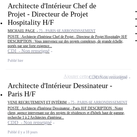
Architecte d'Intérieur Chef de
Projet - Directeur de Projet
Hospitality H/F
MICHAEL PAGE -
75 - PARIS 6E ARRONDISSEMENT
POSTE : Architecte d'Intérieur Chef de Projet - Directeur de Projet Hospitality H/F
DESCRIPTION : Vous intervenez sur des projets complexes, de grande échelle,
portés par une forte exigence...
CDI - Non renseigné
Publié hier
Ajouter cette offre à ma sélection
CDD
Non renseigné
Architecte d'Intérieur Dessinateur -
Paris H/F
VENE RECRUTEMENT ET INTÉRIM -
75 - PARIS 6E ARRONDISSEMENT
POSTE : Architecte d'Intérieur Dessinateur - Paris H/F DESCRIPTION : Notre
client, agence intervenant sur des projets de résidences et d'hôtels haut de gamme,
recherche 1 à 2 Architectes d'intérieur...
CDD - Non renseigné
Publié il y a 18 jours