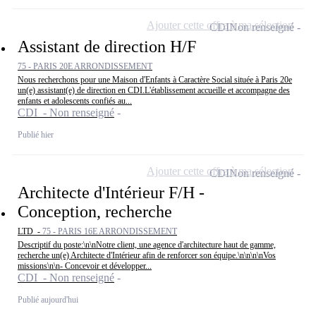
Ajouter cette offre à ma sélection
CDI
Non renseigné
Assistant de direction H/F
75 - PARIS 20E ARRONDISSEMENT
Nous recherchons pour une Maison d'Enfants à Caractère Social située à Paris 20e
un(e) assistant(e) de direction en CDI.L'établissement accueille et accompagne des
enfants et adolescents confiés au...
CDI - Non renseigné
Publié hier
Ajouter cette offre à ma sélection
CDI
Non renseigné
Architecte d'Intérieur F/H -
Conception, recherche
LTD -
75 - PARIS 16E ARRONDISSEMENT
Descriptif du poste:\n\nNotre client, une agence d'architecture haut de gamme,
recherche un(e) Architecte d'Intérieur afin de renforcer son équipe.\n\n\n\nVos
missions\n\n- Concevoir et développer...
CDI - Non renseigné
Publié aujourd'hui