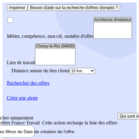
Imprimer
Besoin d'aide sur la recherche d'offres d'emploi ?
Métier, compétence, mot-clé, numéro d'offre
Lieu de travail
Distance autour du lieu choisi
Rechercher
des offres
Créer une alerte
Qui sont n
icher uniquement
 offres France Travail
Cette action recharge la liste des offres
les filtres de
Date de création
de l'offre