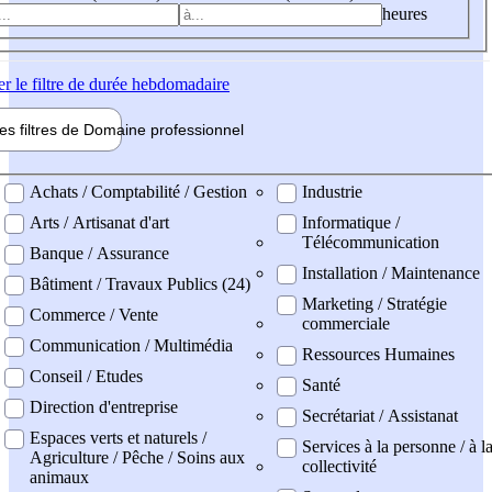
heures
er
le filtre de durée hebdomadaire
les filtres de
Domaine pro
fessionnel
ne professionel
Achats / Comptabilité / Gestion
Industrie
Arts / Artisanat d'art
Informatique /
Télécommunication
Banque / Assurance
Installation / Maintenance
Bâtiment / Travaux Publics (24)
Marketing / Stratégie
Commerce / Vente
commerciale
Communication / Multimédia
Ressources Humaines
Conseil / Etudes
Santé
Direction d'entreprise
Secrétariat / Assistanat
Espaces verts et naturels /
Services à la personne / à l
Agriculture / Pêche / Soins aux
collectivité
animaux