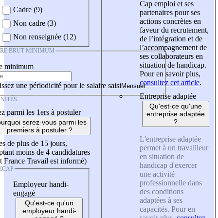
Cap emploi et ses
Cadre (9)
partenaires pour ses
actions concrètes en
Non cadre (3)
faveur du recrutement,
Non renseignée (12)
de l’intégration et de
l’accompagnement de
IRE BRUT MINIMUM
ses collaborateurs en
situation de handicap.
re minimum
Pour en savoir plus,
consultez cet article
.
ssez une périodicité pour le salaire saisi
Entreprise adaptée
NITÉS
Qu'est-ce qu'une
z parmi les 1ers à postuler
entreprise adaptée
?
urquoi serez-vous parmi les
premiers à postuler ?
L'entreprise adaptée
es de plus de 15 jours,
permet à un travailleur
tant moins de 4 candidatures
en situation de
t France Travail est informé)
handicap d'exercer
ICAP
une activité
professionnelle dans
Employeur handi-
des conditions
engagé
adaptées à ses
Qu'est-ce qu'un
capacités. Pour en
employeur handi-
savoir plus,
consultez