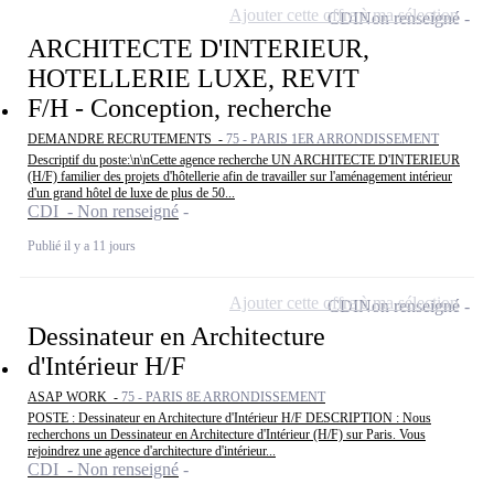
Ajouter cette offre à ma sélection
CDI
Non renseigné
ARCHITECTE D'INTERIEUR,
HOTELLERIE LUXE, REVIT
F/H - Conception, recherche
DEMANDRE RECRUTEMENTS -
75 - PARIS 1ER ARRONDISSEMENT
Descriptif du poste:\n\nCette agence recherche UN ARCHITECTE D'INTERIEUR
(H/F) familier des projets d'hôtellerie afin de travailler sur l'aménagement intérieur
d'un grand hôtel de luxe de plus de 50...
CDI - Non renseigné
Publié il y a 11 jours
Ajouter cette offre à ma sélection
CDI
Non renseigné
Dessinateur en Architecture
d'Intérieur H/F
ASAP WORK -
75 - PARIS 8E ARRONDISSEMENT
POSTE : Dessinateur en Architecture d'Intérieur H/F DESCRIPTION : Nous
recherchons un Dessinateur en Architecture d'Intérieur (H/F) sur Paris. Vous
rejoindrez une agence d'architecture d'intérieur...
CDI - Non renseigné