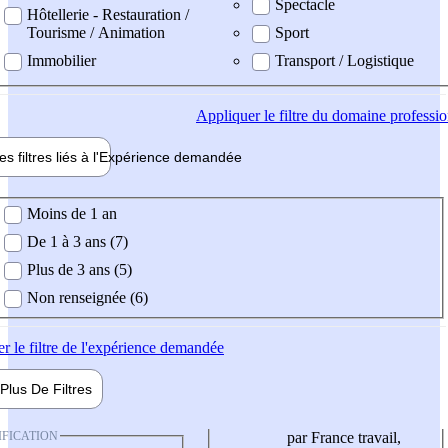
Spectacle
Hôtellerie - Restauration /
Tourisme / Animation
Sport
Immobilier
Transport / Logistique
Appliquer
le filtre du domaine professi
es filtres liés à l'
Expérience
demandée
ience demandée
Moins de 1 an
De 1 à 3 ans (7)
Plus de 3 ans (5)
Non renseignée (6)
er
le filtre de l'expérience demandée
Plus De
Filtres
IFICATION
par France travail,