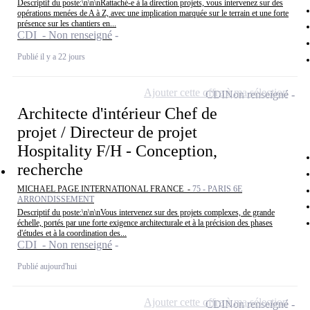
Descriptif du poste:\n\n\nRattaché-e à la direction projets, vous intervenez sur des
opérations menées de A à Z, avec une implication marquée sur le terrain et une forte
présence sur les chantiers en...
CDI - Non renseigné
Publié il y a 22 jours
Ajouter cette offre à ma sélection
CDI
Non renseigné
Architecte d'intérieur Chef de
projet / Directeur de projet
Hospitality F/H - Conception,
recherche
MICHAEL PAGE INTERNATIONAL FRANCE -
75 - PARIS 6E
ARRONDISSEMENT
Descriptif du poste:\n\n\nVous intervenez sur des projets complexes, de grande
échelle, portés par une forte exigence architecturale et à la précision des phases
d'études et à la coordination des...
CDI - Non renseigné
Publié aujourd'hui
Ajouter cette offre à ma sélection
CDI
Non renseigné