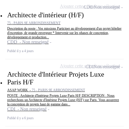
Ajouter cette offre à ma sélection
CDD
Non renseigné
Architecte d'intérieur (H/F)
75 - PARIS 9E ARRONDISSEMENT
Description du poste : Vos missions Participer au développement d'un projet hôtelier
d'exception, de grande envergure * Intervenir sur les phases de conception,
développement et production...
CDD - Non renseigné
Publié il y a 4 jours
Ajouter cette offre à ma sélection
CDI
Non renseigné
Architecte d'Intérieur Projets Luxe
Paris H/F
ASAP WORK -
75 - PARIS 9E ARRONDISSEMENT
POSTE : Architecte d'Intérieur Projets Luxe Paris H/F DESCRIPTION : Nous
recherchons un Architecte d'Intérieur Projets Luxe (H/F) sur Paris. Vous assurerez
la conception de projets haut de gamme dans...
CDI - Non renseigné
Publié il y a 6 jours