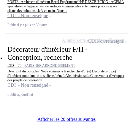
POSTE : Architecte d'Intérieur Retail Expérimenté H/F DESCRIPTION : AGEMA
spécialiste de l'agencement de surfaces commerciales et tertiaires propose à ses
clients des solutions clefs en main. Nous...
CDI - Non renseigné
Publié il y a plus de 30 jours
Ajouter cette offre à ma sélection
CDI
Non renseigné
Décorateur d'intérieur F/H -
Conception, recherche
LTD -
75 - PARIS 1ER ARRONDISSEMENT
Descriptif du poste:\n\nNous sommes à la recherche d'un(e) Décorateur(trice)
d'intérieur pour l'un de nos clients.\n\n\n\nVos missions\n\nConcevoir et développer
des projets de décoration...
CDI - Non renseigné
Publié aujourd'hui
Afficher les 20 offres suivantes