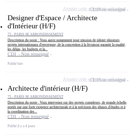
Ajouter cette offre à ma sélection
CDI
Non renseigné
Designer d'Espace / Architecte
d'Intérieur (H/F)
75 - PARIS 9E ARRONDISSEMENT
Description du poste : Vous aurez notamment pour mission de piloter plusieurs
projets internationaux d'envergure, de la conception à la livraison garantir la qualité,
les délais, les budgets et la...
CDI - Non renseigné
Publié hier
Ajouter cette offre à ma sélection
CDI
Non renseigné
Architecte d'intérieur (H/F)
75 - PARIS 9E ARRONDISSEMENT
Description du poste : Vous intervenez sur des projets complexes, de grande échelle,
portés par une forte exigence architecturale et à la précision des phases d'études et à
la coordination des...
CDI - Non renseigné
Publié il y a 4 jours