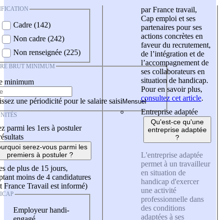
IFICATION
par France travail,
Cap emploi et ses
Cadre (142)
partenaires pour ses
actions concrètes en
Non cadre (242)
faveur du recrutement,
Non renseignée (225)
de l’intégration et de
l’accompagnement de
IRE BRUT MINIMUM
ses collaborateurs en
situation de handicap.
re minimum
Pour en savoir plus,
consultez cet article
.
ssez une périodicité pour le salaire saisi
Entreprise adaptée
NITÉS
Qu'est-ce qu'une
z parmi les 1ers à postuler
entreprise adaptée
résultats
?
urquoi serez-vous parmi les
L'entreprise adaptée
premiers à postuler ?
permet à un travailleur
es de plus de 15 jours,
en situation de
tant moins de 4 candidatures
handicap d'exercer
t France Travail est informé)
une activité
ICAP
professionnelle dans
des conditions
Employeur handi-
adaptées à ses
engagé