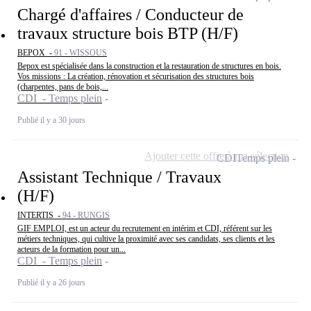
Chargé d'affaires / Conducteur de
travaux structure bois BTP (H/F)
BEPOX -
91 - WISSOUS
Bepox est spécialisée dans la construction et la restauration de structures en bois.
Vos missions : La création, rénovation et sécurisation des structures bois
(charpentes, pans de bois,...
CDI - Temps plein
Publié il y a 30 jours
Ajouter cette offre à ma sélection
CDI
Temps plein
Assistant Technique / Travaux
(H/F)
INTERTIS -
94 - RUNGIS
GIF EMPLOI, est un acteur du recrutement en intérim et CDI, référent sur les
métiers techniques, qui cultive la proximité avec ses candidats, ses clients et les
acteurs de la formation pour un...
CDI - Temps plein
Publié il y a 26 jours