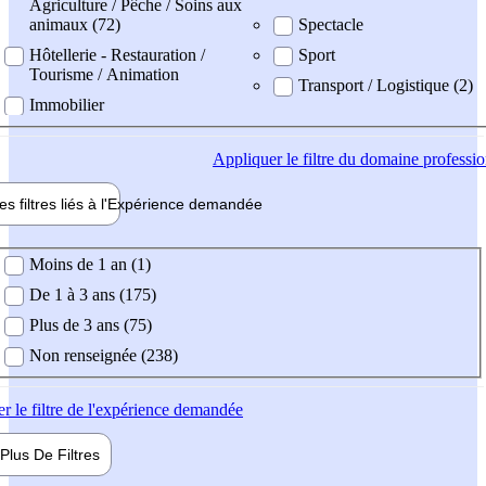
Agriculture / Pêche / Soins aux
animaux (72)
Spectacle
Hôtellerie - Restauration /
Sport
Tourisme / Animation
Transport / Logistique (2)
Immobilier
Appliquer
le filtre du domaine professi
es filtres liés à l'
Expérience
demandée
ience demandée
Moins de 1 an (1)
De 1 à 3 ans (175)
Plus de 3 ans (75)
Non renseignée (238)
er
le filtre de l'expérience demandée
Plus De
Filtres