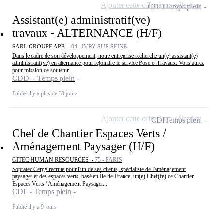
Ajouter cette offre à ma sélection
CDD
Temps plein
Assistant(e) administratif(ve)
travaux - ALTERNANCE (H/F)
SARL GROUPE APB -
94 - IVRY SUR SEINE
Dans le cadre de son développement, notre entreprise recherche un(e) assistant(e)
administratif(ve) en alternance pour rejoindre le service Pose et Travaux. Vous aurez
pour mission de soutenir...
CDD - Temps plein
Publié il y a plus de 30 jours
Ajouter cette offre à ma sélection
CDI
Temps plein
Chef de Chantier Espaces Verts /
Aménagement Paysager (H/F)
GITEC HUMAN RESOURCES -
75 - PARIS
Sopratec Cergy recrute pour l'un de ses clients, spécialiste de l'aménagement
paysager et des espaces verts, basé en Île-de-France, un(e) Chef(fe) de Chantier
Espaces Verts / Aménagement Paysager...
CDI - Temps plein
Publié il y a 9 jours