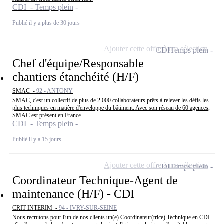
CDI - Temps plein
Publié il y a plus de 30 jours
Ajouter cette offre à ma sélection
CDI
Temps plein
Chef d'équipe/Responsable
chantiers étanchéité (H/F)
SMAC -
92 - ANTONY
SMAC, c'est un collectif de plus de 2 000 collaborateurs prêts à relever les défis les
plus techniques en matière d'enveloppe du bâtiment. Avec son réseau de 60 agences,
SMAC est présent en France...
CDI - Temps plein
Publié il y a 15 jours
Ajouter cette offre à ma sélection
CDI
Temps plein
Coordinateur Technique-Agent de
maintenance (H/F) - CDI
CRIT INTERIM -
94 - IVRY-SUR-SEINE
Nous recrutons pour l'un de nos clients un(e) Coordinateur(trice) Technique en CDI