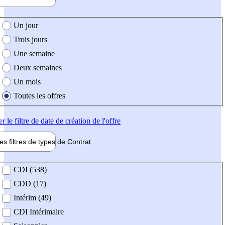
e création de l'offre
Un jour
Trois jours
Une semaine
Deux semaines
Un mois
Toutes les offres
er
le filtre de date de création de l'offre
les filtres de types de
Contrat
de contrat
CDI (538)
CDD (17)
Intérim (49)
CDI Intérimaire