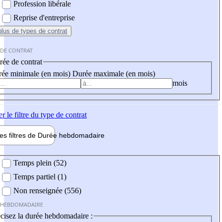
Profession libérale
Reprise d'entreprise
plus
de types de contrat
 DE CONTRAT
ée de contrat
ée minimale (en mois)
Durée maximale (en mois)
mois
er
le filtre du type de contrat
les filtres de
Durée hebdo
madaire
 hebdomadaire
Temps plein (52)
Temps partiel (1)
Non renseignée (556)
 HEBDOMADAIRE
cisez la durée hebdomadaire :