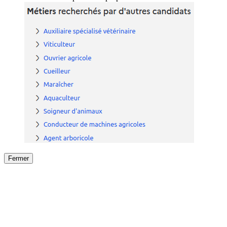
Fermer
Fermer
le détail de l'offre
/
Offre
sur
Offre précéden