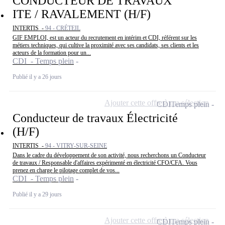
CONDUCTEUR DE TRAVAUX
ITE / RAVALEMENT (H/F)
INTERTIS -
94 - CRÉTEIL
GIF EMPLOI, est un acteur du recrutement en intérim et CDI, référent sur les
métiers techniques, qui cultive la proximité avec ses candidats, ses clients et les
acteurs de la formation pour un...
CDI - Temps plein
Publié il y a 26 jours
Ajouter cette offre à ma sélection
CDI
Temps plein
Conducteur de travaux Électricité
(H/F)
INTERTIS -
94 - VITRY-SUR-SEINE
Dans le cadre du développement de son activité, nous recherchons un Conducteur
de travaux / Responsable d'affaires expérimenté en électricité CFO/CFA. Vous
prenez en charge le pilotage complet de vos...
CDI - Temps plein
Publié il y a 29 jours
Ajouter cette offre à ma sélection
CDI
Temps plein