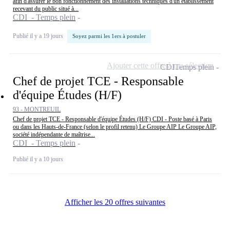
afin d'assurer le bon fonctionnement des installations techniques d'un établissement
recevant du public situé à...
CDI - Temps plein
Publié il y a 19 jours
Soyez parmi les 1ers à postuler
Ajouter cette offre à ma sélection
CDI
Temps plein
Chef de projet TCE - Responsable
d'équipe Études (H/F)
93 - MONTREUIL
Chef de projet TCE - Responsable d'équipe Études (H/F) CDI - Poste basé à Paris
ou dans les Hauts-de-France (selon le profil retenu) Le Groupe AIP Le Groupe AIP,
société indépendante de maîtrise...
CDI - Temps plein
Publié il y a 10 jours
Afficher les 20 offres suivantes