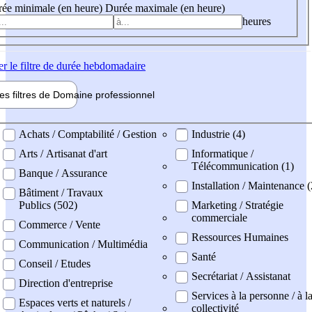
ée minimale (en heure)
Durée maximale (en heure)
heures
er
le filtre de durée hebdomadaire
les filtres de
Domaine pro
fessionnel
ne professionel
Achats / Comptabilité / Gestion
Industrie (4)
Arts / Artisanat d'art
Informatique /
Télécommunication (1)
Banque / Assurance
Installation / Maintenance 
Bâtiment / Travaux
Publics (502)
Marketing / Stratégie
commerciale
Commerce / Vente
Ressources Humaines
Communication / Multimédia
Santé
Conseil / Etudes
Secrétariat / Assistanat
Direction d'entreprise
Services à la personne / à l
Espaces verts et naturels /
collectivité