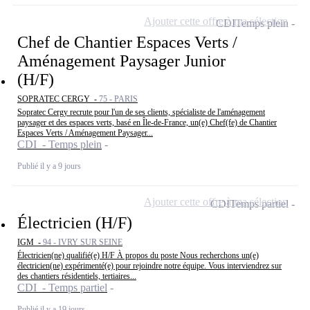
Ajouter cette offre à ma sélection
CDI
Temps plein
Chef de Chantier Espaces Verts /
Aménagement Paysager Junior
(H/F)
SOPRATEC CERGY -
75 - PARIS
Sopratec Cergy recrute pour l'un de ses clients, spécialiste de l'aménagement
paysager et des espaces verts, basé en Île-de-France, un(e) Chef(fe) de Chantier
Espaces Verts / Aménagement Paysager...
CDI - Temps plein
Publié il y a 9 jours
Ajouter cette offre à ma sélection
CDI
Temps partiel
Électricien (H/F)
IGM -
94 - IVRY SUR SEINE
Électricien(ne) qualifié(e) H/F À propos du poste Nous recherchons un(e)
électricien(ne) expérimenté(e) pour rejoindre notre équipe. Vous interviendrez sur
des chantiers résidentiels, tertiaires...
CDI - Temps partiel
Publié il y a 19 jours