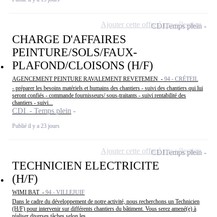
Ajouter cette offre à ma sélection
CDI
Temps plein
CHARGE D'AFFAIRES
PEINTURE/SOLS/FAUX-
PLAFOND/CLOISONS (H/F)
AGENCEMENT PEINTURE RAVALEMENT REVETEMEN -
94 - CRÉTEIL
- préparer les besoins matériels et humains des chantiers - suivi des chantiers qui lui
seront confiés - commande fournisseurs/ sous-traitants - suivi rentabilité des
chantiers - suivi...
CDI - Temps plein
Publié il y a 23 jours
Ajouter cette offre à ma sélection
CDI
Temps plein
TECHNICIEN ELECTRICITE
(H/F)
WIMI BAT -
94 - VILLEJUIF
Dans le cadre du développement de notre activité, nous recherchons un Technicien
(H/F) pour intervenir sur différents chantiers du bâtiment. Vous serez amené(e) à
réaliser diverses tâches selon les...