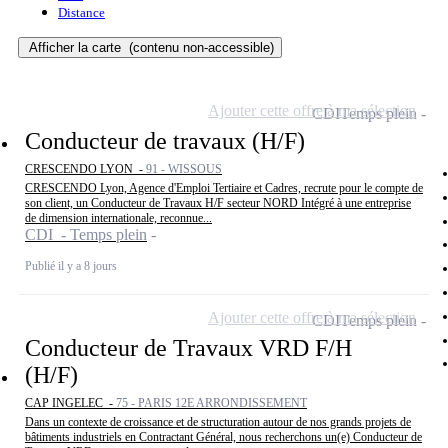
Distance
Afficher la carte
(contenu non-accessible)
Ajouter cette offre à ma sélection
CDI
Temps plein
Conducteur de travaux (H/F)
CRESCENDO LYON -
91 - WISSOUS
CRESCENDO Lyon, Agence d'Emploi Tertiaire et Cadres, recrute pour le compte de
son client, un Conducteur de Travaux H/F secteur NORD Intégré à une entreprise
de dimension internationale, reconnue...
CDI - Temps plein
Publié il y a 8 jours
Ajouter cette offre à ma sélection
CDI
Temps plein
Conducteur de Travaux VRD F/H
(H/F)
CAP INGELEC -
75 - PARIS 12E ARRONDISSEMENT
Dans un contexte de croissance et de structuration autour de nos grands projets de
bâtiments industriels en Contractant Général, nous recherchons un(e) Conducteur de