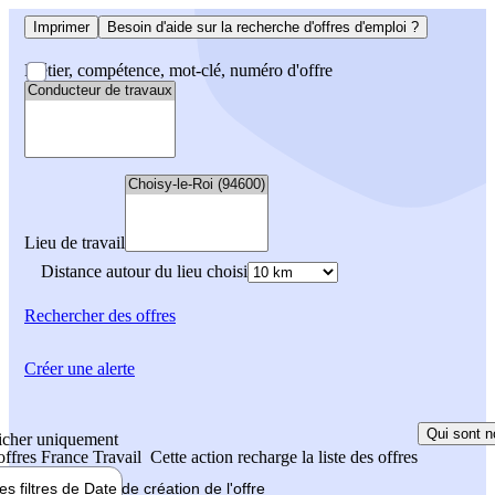
Imprimer
Besoin d'aide sur la recherche d'offres d'emploi ?
Métier, compétence, mot-clé, numéro d'offre
Lieu de travail
Distance autour du lieu choisi
Rechercher
des offres
Créer une alerte
Qui sont n
icher uniquement
 offres France Travail
Cette action recharge la liste des offres
les filtres de
Date de création
de l'offre