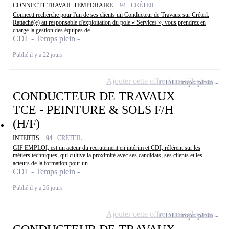
CONNECTT TRAVAIL TEMPORAIRE -
94 - CRÉTEIL
Connectt recherche pour l'un de ses clients un Conducteur de Travaux sur Créteil.
Rattaché(e) au responsable d'exploitation du pole « Services », vous prendrez en
charge la gestion des équipes de...
CDI - Temps plein
Publié il y a 22 jours
Ajouter cette offre à ma sélection
CDI
Temps plein
CONDUCTEUR DE TRAVAUX
TCE - PEINTURE & SOLS F/H
(H/F)
INTERTIS -
94 - CRÉTEIL
GIF EMPLOI, est un acteur du recrutement en intérim et CDI, référent sur les
métiers techniques, qui cultive la proximité avec ses candidats, ses clients et les
acteurs de la formation pour un...
CDI - Temps plein
Publié il y a 26 jours
Ajouter cette offre à ma sélection
CDI
Temps plein