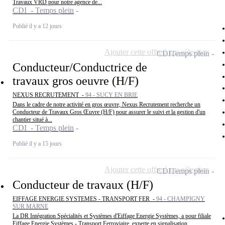
Travaux VRD pour notre agence de...
CDI - Temps plein
Publié il y a 12 jours
Ajouter cette offre à ma sélection
CDI
Temps plein
Conducteur/Conductrice de
travaux gros oeuvre (H/F)
NEXUS RECRUTEMENT -
94 - SUCY EN BRIE
Dans le cadre de notre activité en gros œuvre, Nexus Recrutement recherche un
Conducteur de Travaux Gros Œuvre (H/F) pour assurer le suivi et la gestion d'un
chantier situé à...
CDI - Temps plein
Publié il y a 15 jours
Ajouter cette offre à ma sélection
CDI
Temps plein
Conducteur de travaux (H/F)
EIFFAGE ENERGIE SYSTEMES - TRANSPORT FER -
94 - CHAMPIGNY
SUR MARNE
La DR Intégration Spécialités et Systèmes d'Eiffage Energie Systèmes, a pour filiale
Eiffage Energie Systèmes - Transport Ferroviaire, experte en signalisation