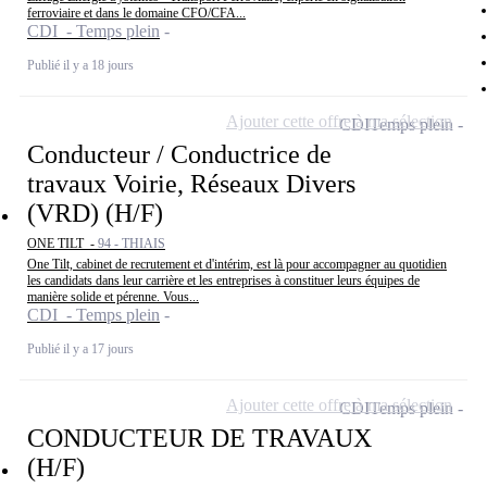
ferroviaire et dans le domaine CFO/CFA...
CDI - Temps plein
Publié il y a 18 jours
Ajouter cette offre à ma sélection
CDI
Temps plein
Conducteur / Conductrice de
travaux Voirie, Réseaux Divers
(VRD) (H/F)
ONE TILT -
94 - THIAIS
One Tilt, cabinet de recrutement et d'intérim, est là pour accompagner au quotidien
les candidats dans leur carrière et les entreprises à constituer leurs équipes de
manière solide et pérenne. Vous...
CDI - Temps plein
Publié il y a 17 jours
Ajouter cette offre à ma sélection
CDI
Temps plein
CONDUCTEUR DE TRAVAUX
(H/F)