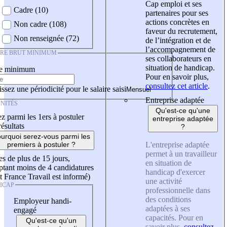
Cap emploi et ses
Cadre (10)
partenaires pour ses
actions concrètes en
Non cadre (108)
faveur du recrutement,
Non renseignée (72)
de l’intégration et de
l’accompagnement de
IRE BRUT MINIMUM
ses collaborateurs en
situation de handicap.
re minimum
Pour en savoir plus,
consultez cet article
.
ssez une périodicité pour le salaire saisi
Entreprise adaptée
NITÉS
Qu'est-ce qu'une
z parmi les 1ers à postuler
entreprise adaptée
résultats
?
urquoi serez-vous parmi les
L'entreprise adaptée
premiers à postuler ?
permet à un travailleur
es de plus de 15 jours,
en situation de
tant moins de 4 candidatures
handicap d'exercer
t France Travail est informé)
une activité
ICAP
professionnelle dans
des conditions
Employeur handi-
adaptées à ses
engagé
capacités. Pour en
Qu'est-ce qu'un
savoir plus,
consultez