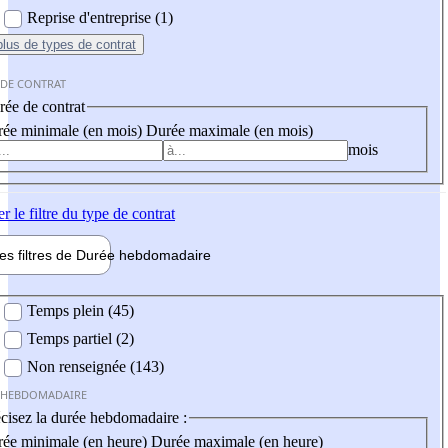
Reprise d'entreprise (1)
plus
de types de contrat
 DE CONTRAT
ée de contrat
ée minimale (en mois)
Durée maximale (en mois)
mois
er
le filtre du type de contrat
les filtres de
Durée hebdo
madaire
 hebdomadaire
Temps plein (45)
Temps partiel (2)
Non renseignée (143)
 HEBDOMADAIRE
cisez la durée hebdomadaire :
ée minimale (en heure)
Durée maximale (en heure)