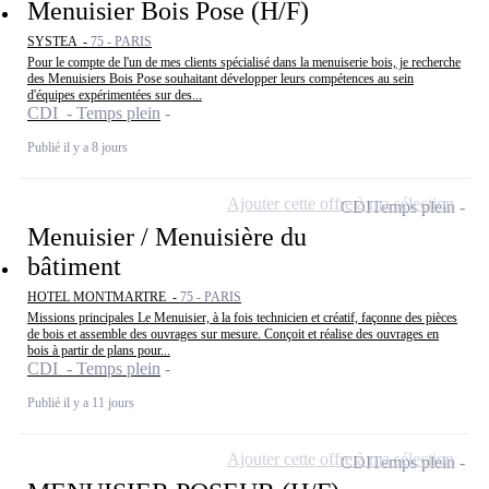
Menuisier Bois Pose (H/F)
SYSTEA -
75 - PARIS
Pour le compte de l'un de mes clients spécialisé dans la menuiserie bois, je recherche
des Menuisiers Bois Pose souhaitant développer leurs compétences au sein
d'équipes expérimentées sur des...
CDI - Temps plein
Publié il y a 8 jours
Ajouter cette offre à ma sélection
CDI
Temps plein
Menuisier / Menuisière du
bâtiment
HOTEL MONTMARTRE -
75 - PARIS
Missions principales Le Menuisier, à la fois technicien et créatif, façonne des pièces
de bois et assemble des ouvrages sur mesure. Conçoit et réalise des ouvrages en
bois à partir de plans pour...
CDI - Temps plein
Publié il y a 11 jours
Ajouter cette offre à ma sélection
CDI
Temps plein