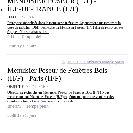
MENUISIER POSEUR (H/F) -
ÎLE-DE-FRANCE (H/F)
D M P -
75 - PARIS
Entreprise spécialisée dans la menuiserie intérieure, l'agencement sur mesure et la
pose de mobilier, DMP recherche un Menuisier Poseur (H/F) afin de renforcer ses
équipes. Nous réalisons des...
CDI - Temps plein
Publié il y a 16 jours
Ajouter cette offre à ma sélection
Intérim
Temps plein
Menuisier Poseur de Fenêtres Bois
(H/F) - Paris (H/F)
OBJECTIF 92 -
75 - PARIS
Objectif 92 recherche un Menuisier Poseur de Fenêtres Bois (H/F) Nous
recherchons un Menuisier Poseur (H/F) expérimenté pour intervenir sur des
chantiers situés à Paris. Vos missions : Pose de...
Intérim - Temps plein
Publié il y a 17 jours