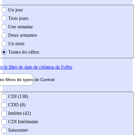
e création de l'offre
Un jour
Trois jours
Une semaine
Deux semaines
Un mois
Toutes les offres
er
le filtre de date de création de l'offre
les filtres de types de
Contrat
de contrat
CDI (138)
CDD (8)
Intérim (42)
CDI Intérimaire
Saisonnier