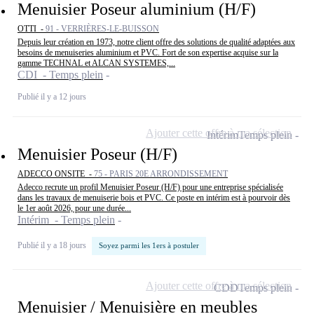
Menuisier Poseur aluminium (H/F)
OTTI -
91 - VERRIÈRES-LE-BUISSON
Depuis leur création en 1973, notre client offre des solutions de qualité adaptées aux
besoins de menuiseries aluminium et PVC. Fort de son expertise acquise sur la
gamme TECHNAL et ALCAN SYSTEMES,...
CDI - Temps plein
Publié il y a 12 jours
Ajouter cette offre à ma sélection
Intérim
Temps plein
Menuisier Poseur (H/F)
ADECCO ONSITE -
75 - PARIS 20E ARRONDISSEMENT
Adecco recrute un profil Menuisier Poseur (H/F) pour une entreprise spécialisée
dans les travaux de menuiserie bois et PVC. Ce poste en intérim est à pourvoir dès
le 1er août 2026, pour une durée...
Intérim - Temps plein
Publié il y a 18 jours
Soyez parmi les 1ers à postuler
Ajouter cette offre à ma sélection
CDD
Temps plein
Menuisier / Menuisière en meubles