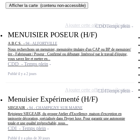
Afficher la carte
(contenu non-accessible)
Ajouter cette offre à ma sélection
CDD
Temps plein
MENUISIER POSEUR (H/F)
A.B.C.S. -
94 - ALFORTVILLE
Nous recherchons un menuisier, menuisière titulaire d'un CAP ou BP de menuisier/
ère - Fabriquant / Poseur : Confirmé ou débutant, Intéressé par le travail d'équipe,
vous savez lire et mettre en...
CDD - Temps plein
Publié il y a 2 jours
Ajouter cette offre à ma sélection
CDI
Temps plein
Menuisier Expérimenté (H/F)
SIEGEAIR -
94 - CHAMPIGNY SUR MARNE
Rejoignez SIEGEAIR, du groupe Atelier d'Excellence, maison d'exception en
tapisserie décoration, spécialisée dans l'hyper luxe. Pour garantir une autonomie
totale et une qualité irréprochable, nous...
CDI - Temps plein
Publié il y a plus de 30 jours