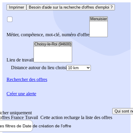
Imprimer
Besoin d'aide sur la recherche d'offres d'emploi ?
Métier, compétence, mot-clé, numéro d'offre
Lieu de travail
Distance autour du lieu choisi
Rechercher
des offres
Créer une alerte
Qui sont n
icher uniquement
 offres France Travail
Cette action recharge la liste des offres
les filtres de
Date de création
de l'offre