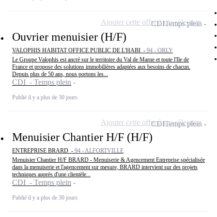
Ajouter cette offre à ma sélection
CDI
Temps plein
Ouvrier menuisier (H/F)
VALOPHIS HABITAT OFFICE PUBLIC DE L'HABI -
94 - ORLY
Le Groupe Valophis est ancré sur le territoire du Val de Marne et toute l'Ile de
France et propose des solutions immobilières adaptées aux besoins de chacun.
Depuis plus de 50 ans, nous portons les...
CDI - Temps plein
Publié il y a plus de 30 jours
Ajouter cette offre à ma sélection
CDI
Temps plein
Menuisier Chantier H/F (H/F)
ENTREPRISE BRARD -
94 - ALFORTVILLE
Menuisier Chantier H/F BRARD - Menuiserie & Agencement Entreprise spécialisée
dans la menuiserie et l'agencement sur mesure, BRARD intervient sur des projets
techniques auprès d'une clientèle...
CDI - Temps plein
Publié il y a plus de 30 jours