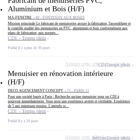
Fabricant de menuiseries PVC,
Aluminium et Bois (H/F)
MA-FENETRE -
92 - FONTENAY AUX ROSES
Mission principale Le fabricant de menuiseries assure la fabrication, l'assemblage et
le contrôle qualité des menuiseries en PVC, aluminium et bois conformément aux
plans de fabrication, aux normes...
CDI - Temps plein
Publié il y a plus de 30 jours
Ajouter cette offre à ma sélection
CDI
Temps plein
Menuisier en rénovation intérieure
(H/F)
DECO AGENCEMENT CONCEPT -
75 - PARIS 11
Pour une société basée à Paris : Recherche un/une menuisier pour un CDI à
pourvoir immédiatement. Vous avez une expérience avérée et vérifiable. Expérience
de 5 ans minimum requise. L'attendu se...
CDI - Temps plein
Publié il y a 10 jours
Ajouter cette offre à ma sélection
Intérim
Temps plein