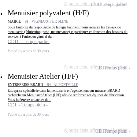
Ajouter cette offre à ma sélection
CDD
Temps partiel
Menuisier polyvalent (H/F)
MAIRIE -
91 - VIGNEUX SUR SEINE
Sous l'autorité du responsable de la régie bâtiment, vous assurez les travaux de
menuiserie (fabrication, pose, maintenance) et participez en fonction des besoins du
service, à l'entretien général du...
CDD - Temps partiel
Publié il y a plus de 30 jours
Ajouter cette offre à ma sélection
CDI
Temps plein
Menuisier Atelier (H/F)
ENTREPRISE BRARD -
94 - ALFORTVILLE
Entreprise spécialisée dans la menuiserie et l'agencement sur mesure, BRARD
recherche un Menuisier Atelier (H/F) afin de renforcer ses équipes de fabrication.
Vous intégrerez un atelier de...
CDI - Temps plein
Publié il y a plus de 30 jours
Ajouter cette offre à ma sélection
CDI
Temps plein