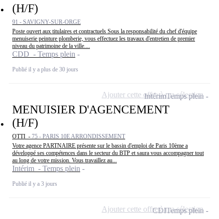
(H/F)
91 - SAVIGNY-SUR-ORGE
Poste ouvert aux titulaires et contractuels Sous la responsabilité du chef d'équipe
menuiserie peinture plomberie, vous effectuez les travaux d'entretien de premier
niveau du patrimoine de la ville....
CDD - Temps plein
Publié il y a plus de 30 jours
Ajouter cette offre à ma sélection
Intérim
Temps plein
MENUISIER D'AGENCEMENT
(H/F)
OTTI -
75 - PARIS 10E ARRONDISSEMENT
Votre agence PARTNAIRE présente sur le bassin d'emploi de Paris 10ème a
développé ses compétences dans le secteur du BTP et saura vous accompagner tout
au long de votre mission. Vous travaillez au...
Intérim - Temps plein
Publié il y a 3 jours
Ajouter cette offre à ma sélection
CDI
Temps plein