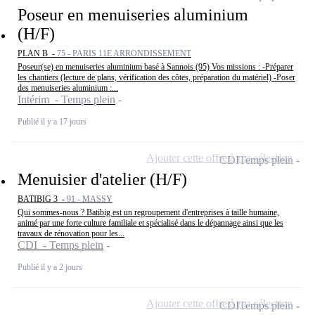
Poseur en menuiseries aluminium
(H/F)
PLAN B -
75 - PARIS 11E ARRONDISSEMENT
Poseur(se) en menuiseries aluminium basé à Sannois (95) Vos missions : -Préparer
les chantiers (lecture de plans, vérification des côtes, préparation du matériel) -Poser
des menuiseries aluminium :...
Intérim - Temps plein
Publié il y a 17 jours
Ajouter cette offre à ma sélection
CDI
Temps plein
Menuisier d'atelier (H/F)
BATIBIG 3 -
91 - MASSY
Qui sommes-nous ? Batibig est un regroupement d'entreprises à taille humaine,
animé par une forte culture familiale et spécialisé dans le dépannage ainsi que les
travaux de rénovation pour les...
CDI - Temps plein
Publié il y a 2 jours
Ajouter cette offre à ma sélection
CDI
Temps plein