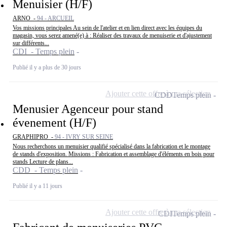
Menuisier (H/F)
ARNO -
94 - ARCUEIL
Vos missions principales Au sein de l'atelier et en lien direct avec les équipes du
magasin, vous serez amené(e) à : Réaliser des travaux de menuiserie et d'ajustement
sur différents...
CDI - Temps plein
Publié il y a plus de 30 jours
Ajouter cette offre à ma sélection
CDD
Temps plein
Menusier Agenceur pour stand
évenement (H/F)
GRAPHIPRO -
94 - IVRY SUR SEINE
Nous recherchons un menuisier qualifié spécialisé dans la fabrication et le montage
de stands d'exposition. Missions : Fabrication et assemblage d'éléments en bois pour
stands Lecture de plans...
CDD - Temps plein
Publié il y a 11 jours
Ajouter cette offre à ma sélection
CDI
Temps plein