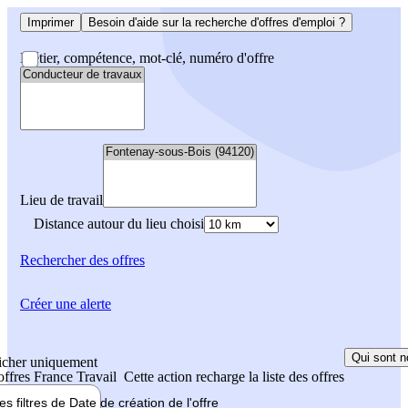
Imprimer
Besoin d'aide sur la recherche d'offres d'emploi ?
Métier, compétence, mot-clé, numéro d'offre
Lieu de travail
Distance autour du lieu choisi
Rechercher
des offres
Créer une alerte
Qui sont n
icher uniquement
 offres France Travail
Cette action recharge la liste des offres
les filtres de
Date de création
de l'offre