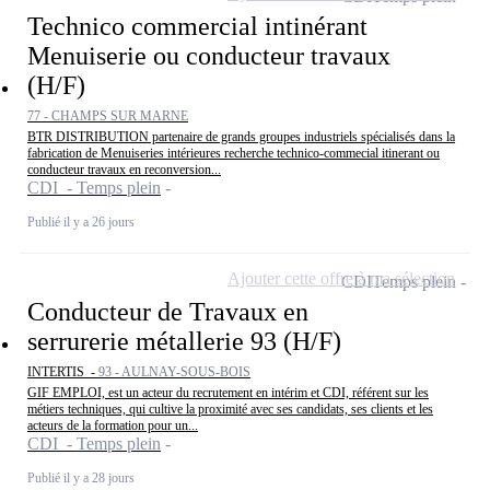
Technico commercial intinérant
Menuiserie ou conducteur travaux
(H/F)
77 - CHAMPS SUR MARNE
BTR DISTRIBUTION partenaire de grands groupes industriels spécialisés dans la
fabrication de Menuiseries intérieures recherche technico-commecial itinerant ou
conducteur travaux en reconversion...
CDI - Temps plein
Publié il y a 26 jours
Ajouter cette offre à ma sélection
CDI
Temps plein
Conducteur de Travaux en
serrurerie métallerie 93 (H/F)
INTERTIS -
93 - AULNAY-SOUS-BOIS
GIF EMPLOI, est un acteur du recrutement en intérim et CDI, référent sur les
métiers techniques, qui cultive la proximité avec ses candidats, ses clients et les
acteurs de la formation pour un...
CDI - Temps plein
Publié il y a 28 jours