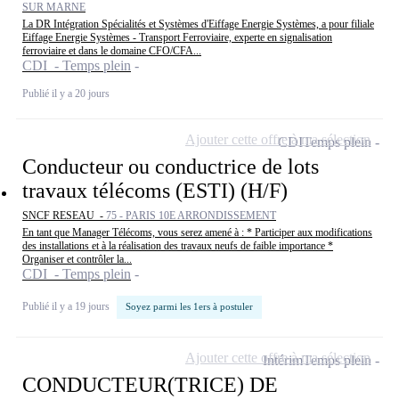
SUR MARNE
La DR Intégration Spécialités et Systèmes d'Eiffage Energie Systèmes, a pour filiale
Eiffage Energie Systèmes - Transport Ferroviaire, experte en signalisation
ferroviaire et dans le domaine CFO/CFA...
CDI - Temps plein
Publié il y a 20 jours
Ajouter cette offre à ma sélection
CDI
Temps plein
Conducteur ou conductrice de lots
travaux télécoms (ESTI) (H/F)
SNCF RESEAU -
75 - PARIS 10E ARRONDISSEMENT
En tant que Manager Télécoms, vous serez amené à : * Participer aux modifications
des installations et à la réalisation des travaux neufs de faible importance *
Organiser et contrôler la...
CDI - Temps plein
Publié il y a 19 jours
Soyez parmi les 1ers à postuler
Ajouter cette offre à ma sélection
Intérim
Temps plein
CONDUCTEUR(TRICE) DE