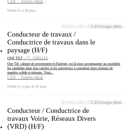
CDI - Temps plein
Publié il y a 28 jours
Ajouter cette offre à ma sélection
CDI
Temps plein
Conducteur de travaux /
Conductrice de travaux dans le
paysage (H/F)
ONE TILT -
77 - CHELLES
One Tilt, cabinet de recrutement et d'intérim, est là pour accompagner au quotidien
les candidats dans leur carrière et les entreprises à constituer leurs équipes de
manière solide et pérenne. Vous...
CDI - Temps plein
Publié il y a plus de 30 jours
Ajouter cette offre à ma sélection
CDI
Temps plein
Conducteur / Conductrice de
travaux Voirie, Réseaux Divers
(VRD) (H/F)