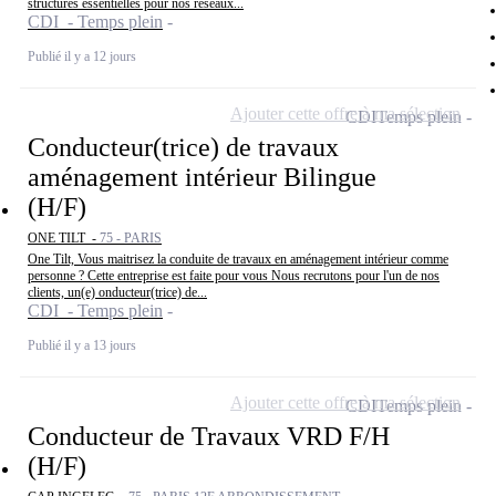
structures essentielles pour nos réseaux...
CDI - Temps plein
Publié il y a 12 jours
Ajouter cette offre à ma sélection
CDI
Temps plein
Conducteur(trice) de travaux
aménagement intérieur Bilingue
(H/F)
ONE TILT -
75 - PARIS
One Tilt, Vous maitrisez la conduite de travaux en aménagement intérieur comme
personne ? Cette entreprise est faite pour vous Nous recrutons pour l'un de nos
clients, un(e) onducteur(trice) de...
CDI - Temps plein
Publié il y a 13 jours
Ajouter cette offre à ma sélection
CDI
Temps plein
Conducteur de Travaux VRD F/H
(H/F)