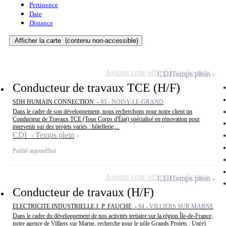
Pertinence
Date
Distance
Afficher la carte
(contenu non-accessible)
Ajouter cette offre à ma sélection
CDI
Temps plein
Conducteur de travaux TCE (H/F)
SDH HUMAIN CONNECTION -
93 - NOISY-LE-GRAND
Dans le cadre de son développement, nous recherchons pour notre client un
Conducteur de Travaux TCE (Tous Corps d'État) spécialisé en rénovation pour
intervenir sur des projets variés : hôtellerie,...
CDI - Temps plein
Publié aujourd'hui
Ajouter cette offre à ma sélection
CDI
Temps plein
Conducteur de travaux (H/F)
ELECTRICITE INDUSTRIELLE J. P. FAUCHE -
94 - VILLIERS SUR MARNE
Dans le cadre du développement de nos activités tertiaire sur la région Île-de-France,
notre agence de Villiers sur Marne, recherche pour le pôle Grands Projets : Un(e)