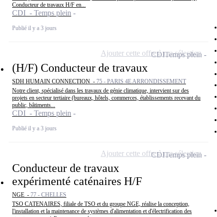
Conducteur de travaux H/F en...
CDI - Temps plein
Publié il y a 3 jours
Ajouter cette offre à ma sélection
CDI
Temps plein
(H/F) Conducteur de travaux
SDH HUMAIN CONNECTION -
75 - PARIS 4E ARRONDISSEMENT
Notre client, spécialisé dans les travaux de génie climatique, intervient sur des
projets en secteur tertiaire (bureaux, hôtels, commerces, établissements recevant du
public, bâtiments...
CDI - Temps plein
Publié il y a 3 jours
Ajouter cette offre à ma sélection
CDI
Temps plein
Conducteur de travaux
expérimenté caténaires H/F
NGE -
77 - CHELLES
TSO CATENAIRES, filiale de TSO et du groupe NGE, réalise la conception,
l'installation et la maintenance de systèmes d'alimentation et d'électrification des