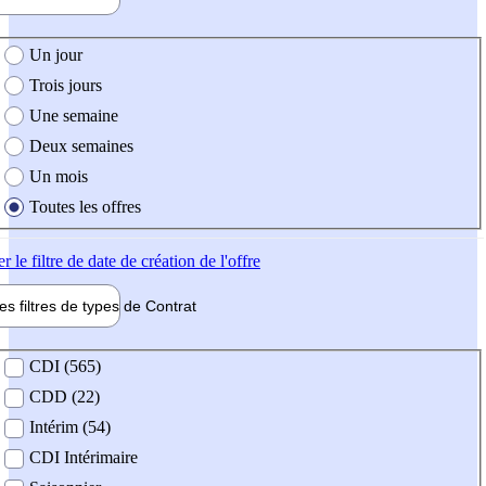
e création de l'offre
Un jour
Trois jours
Une semaine
Deux semaines
Un mois
Toutes les offres
er
le filtre de date de création de l'offre
les filtres de types de
Contrat
de contrat
CDI (565)
CDD (22)
Intérim (54)
CDI Intérimaire