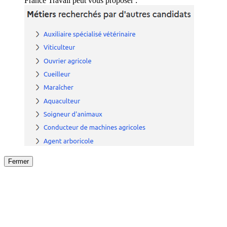
France Travail peut vous proposer :
Fermer
Fermer
le détail de l'offre
/
Offre
sur
Offre précéden