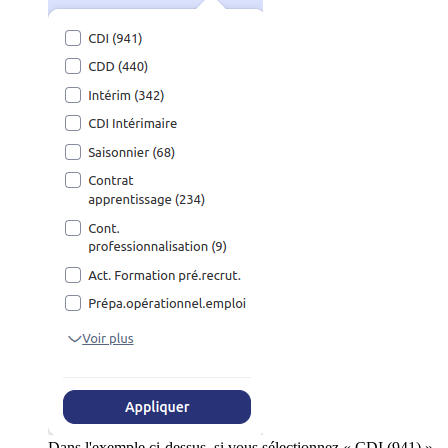
Dans l'exemple ci-dessus, si vous sélectionnez « CDI (941) »