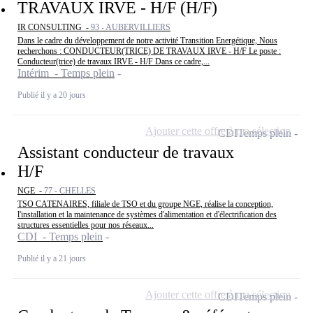
TRAVAUX IRVE - H/F (H/F)
IR CONSULTING -
93 - AUBERVILLIERS
Dans le cadre du développement de notre activité Transition Energétique, Nous
recherchons : CONDUCTEUR(TRICE) DE TRAVAUX IRVE - H/F Le poste :
Conducteur(trice) de travaux IRVE - H/F Dans ce cadre,...
Intérim - Temps plein
Publié il y a 20 jours
Ajouter cette offre à ma sélection
CDI
Temps plein
Assistant conducteur de travaux
H/F
NGE -
77 - CHELLES
TSO CATENAIRES, filiale de TSO et du groupe NGE, réalise la conception,
l'installation et la maintenance de systèmes d'alimentation et d'électrification des
structures essentielles pour nos réseaux...
CDI - Temps plein
Publié il y a 21 jours
Ajouter cette offre à ma sélection
CDI
Temps plein