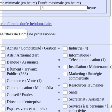
ée minimale (en heure)
Durée maximale (en heure)
heures
er
le filtre de durée hebdomadaire
les filtres de
Domaine pro
fessionnel
ne professionel
Achats / Comptabilité / Gestion
Industrie (4)
Arts / Artisanat d'art
Informatique /
Télécommunication (1)
Banque / Assurance
Installation / Maintenance 
Bâtiment / Travaux
Publics (533)
Marketing / Stratégie
commerciale
Commerce / Vente (1)
Ressources Humaines
Communication / Multimédia
Santé
Conseil / Etudes
Secrétariat / Assistanat
Direction d'entreprise
Services à la personne / à l
Espaces verts et naturels /
collectivité