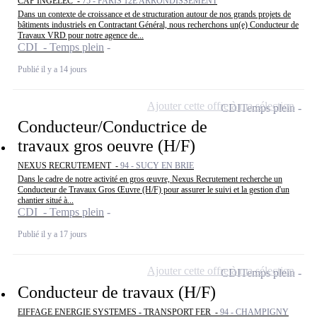
CAP INGELEC -
75 - PARIS 12E ARRONDISSEMENT
Dans un contexte de croissance et de structuration autour de nos grands projets de
bâtiments industriels en Contractant Général, nous recherchons un(e) Conducteur de
Travaux VRD pour notre agence de...
CDI - Temps plein
Publié il y a 14 jours
Ajouter cette offre à ma sélection
CDI
Temps plein
Conducteur/Conductrice de
travaux gros oeuvre (H/F)
NEXUS RECRUTEMENT -
94 - SUCY EN BRIE
Dans le cadre de notre activité en gros œuvre, Nexus Recrutement recherche un
Conducteur de Travaux Gros Œuvre (H/F) pour assurer le suivi et la gestion d'un
chantier situé à...
CDI - Temps plein
Publié il y a 17 jours
Ajouter cette offre à ma sélection
CDI
Temps plein
Conducteur de travaux (H/F)
EIFFAGE ENERGIE SYSTEMES - TRANSPORT FER -
94 - CHAMPIGNY