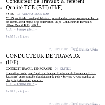
Conducteur de Travaux & référent
Qualité TCE (F/H) (H/F)
YSEIS -
93 - AULNAY-SOUS-BOIS
YSEIS, société de conseil spécialisée en prévention des risques, recrute pour l'un de
ses clients, acteur majeur de la construction, un(e) : Conducteur de Travaux &
référent Qualité TCE (F/H) À...
CDI - Temps plein
Publié il y a 21 jours
Ajouter cette offre à ma sélection
CDI
Temps plein
CONDUCTEUR DE TRAVAUX
(H/F)
CONNECTT TRAVAIL TEMPORAIRE -
94 - CRÉTEIL
Connectt recherche pour l'un de ses clients un Conducteur de Travaux sur Créteil.
Rattaché(e) au responsable d'exploitation du pole « Services », vous prendrez en
charge la gestion des équipes de...
CDI - Temps plein
Publié il y a 24 jours
Ajouter cette offre à ma sélection
CDI
Temps plein