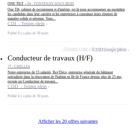
ONE TILT -
94 - FONTENAY-SOUS-BOIS
One Tilt, cabinet de recrutement et d'intérim, est là pour accompagner au quotidien
les candidats dans leur carrière et les entreprises à constituer leurs équipes de
manière solide et pérenne. Vous...
CDI - Temps plein
Publié il y a plus de 30 jours
Ajouter cette offre à ma sélection
CDD
Temps plein
Conducteur de travaux (H/F)
77 - CHELLES
Notre entreprise de 15 salariés, Rev'Déco, entreprise générale du bâtiment
spécialisée dans la rénovation de l'habitat en Ile de France depuis plus de 25 ans,
recrute un Conducteur de travaux...
CDD - Temps plein
Publié il y a plus de 30 jours
Afficher les 20 offres suivantes