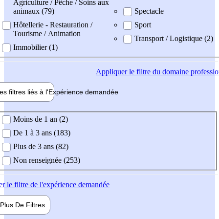
Agriculture / Pêche / Soins aux
animaux (79)
Spectacle
Hôtellerie - Restauration /
Sport
Tourisme / Animation
Transport / Logistique (2)
Immobilier (1)
Appliquer
le filtre du domaine professi
es filtres liés à l'
Expérience
demandée
ience demandée
Moins de 1 an (2)
De 1 à 3 ans (183)
Plus de 3 ans (82)
Non renseignée (253)
er
le filtre de l'expérience demandée
Plus De
Filtres