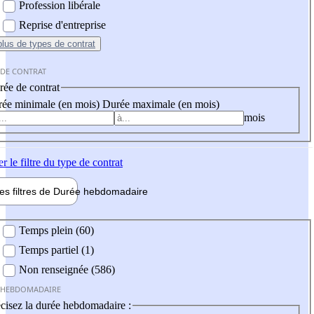
Profession libérale
Reprise d'entreprise
plus
de types de contrat
 DE CONTRAT
ée de contrat
ée minimale (en mois)
Durée maximale (en mois)
mois
er
le filtre du type de contrat
les filtres de
Durée hebdo
madaire
 hebdomadaire
Temps plein (60)
Temps partiel (1)
Non renseignée (586)
 HEBDOMADAIRE
cisez la durée hebdomadaire :