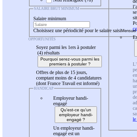
de
l
SALAIRE BRUT MINIMUM
se
si
Salaire minimum
Po
co
Choisissez une périodicité pour le salaire saisi
En
OPPORTUNITÉS
Soyez parmi les 1ers à postuler
(4)
résultats
Pourquoi serez-vous parmi les
L'
premiers à postuler ?
pe
Offres de plus de 15 jours,
en
comptant moins de 4 candidatures
ha
(dont France Travail est informé)
un
HANDICAP
pr
de
Employeur handi-
ad
engagé
ca
Qu'est-ce qu'un
sa
employeur handi-
le
engagé ?
Un employeur handi-
engagé est un