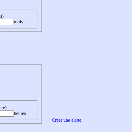
s)
mois
ure)
heures
Créer une alerte