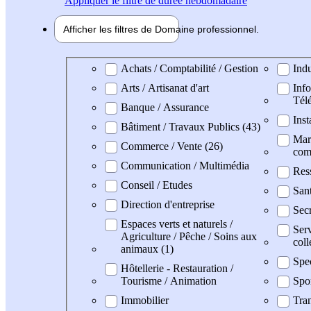
Appliquer
le filtre de durée hebdomadaire
Afficher les filtres de
Domaine pro
fessionnel
Domaine professionel
Achats / Comptabilité / Gestion
Indu
Arts / Artisanat d'art
Info
Tél
Banque / Assurance
Inst
Bâtiment / Travaux Publics (43)
Mark
Commerce / Vente (26)
com
Communication / Multimédia
Res
Conseil / Etudes
San
Direction d'entreprise
Secr
Espaces verts et naturels /
Serv
Agriculture / Pêche / Soins aux
coll
animaux (1)
Spe
Hôtellerie - Restauration /
Tourisme / Animation
Spo
Immobilier
Tran