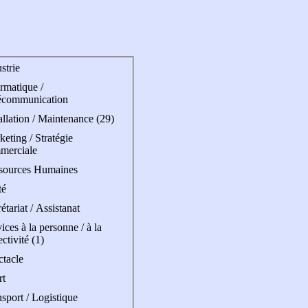
strie
rmatique /
écommunication
allation / Maintenance (29)
eting / Stratégie
merciale
sources Humaines
té
étariat / Assistanat
ices à la personne / à la
ectivité (1)
ctacle
rt
sport / Logistique