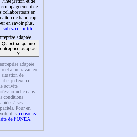
 l’intégration et de
’accompagnement de
s collaborateurs en
tuation de handicap.
ur en savoir plus,
nsultez cet article
.
treprise adaptée
Qu'est-ce qu'une
entreprise adaptée
?
entreprise adaptée
rmet à un travailleur
 situation de
ndicap d'exercer
e activité
ofessionnelle dans
s conditions
aptées à ses
pacités. Pour en
voir plus,
consultez
 site de l’UNEA
.