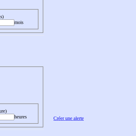
s)
mois
ure)
heures
Créer une alerte