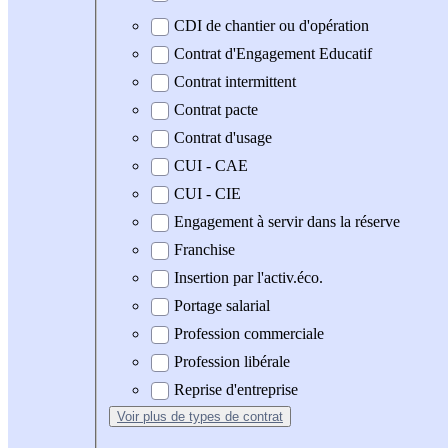
CDI de chantier ou d'opération
Contrat d'Engagement Educatif
Contrat intermittent
Contrat pacte
Contrat d'usage
CUI - CAE
CUI - CIE
Engagement à servir dans la réserve
Franchise
Insertion par l'activ.éco.
Portage salarial
Profession commerciale
Profession libérale
Reprise d'entreprise
Voir plus
de types de contrat