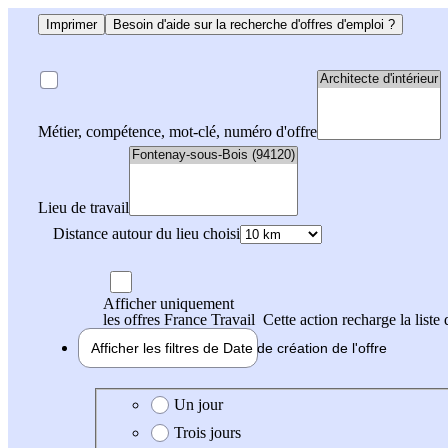
Imprimer
Besoin d'aide sur la recherche d'offres d'emploi ?
Métier, compétence, mot-clé, numéro d'offre
Lieu de travail
Distance autour du lieu choisi
Afficher uniquement
les offres France Travail
Cette action recharge la liste 
Afficher les filtres de
Date de création
de l'offre
Date de création de l'offre
Un jour
Trois jours