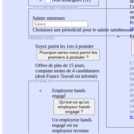
de
l
SALAIRE BRUT MINIMUM
se
si
Salaire minimum
Po
co
Choisissez une périodicité pour le salaire saisi
En
OPPORTUNITÉS
Soyez parmi les 1ers à postuler
Pourquoi serez-vous parmi les
premiers à postuler ?
L'
Offres de plus de 15 jours,
pe
comptant moins de 4 candidatures
en
(dont France Travail est informé)
ha
HANDICAP
un
pr
Employeur handi-
de
engagé
ad
Qu'est-ce qu'un
ca
employeur handi-
sa
engagé ?
le
Un employeur handi-
engagé est un
employeur reconnu