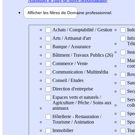
Appliquer
le filtre de durée hebdomadaire
Afficher les filtres de
Domaine pro
fessionnel
Domaine professionel
Achats / Comptabilité / Gestion
Indu
Arts / Artisanat d'art
Info
Tél
Banque / Assurance
Inst
Bâtiment / Travaux Publics (26)
Mark
Commerce / Vente
com
Communication / Multimédia
Res
Conseil / Etudes
San
Direction d'entreprise
Secr
Espaces verts et naturels /
Serv
Agriculture / Pêche / Soins aux
coll
animaux
Spe
Hôtellerie - Restauration /
Tourisme / Animation
Spo
Immobilier
Tran