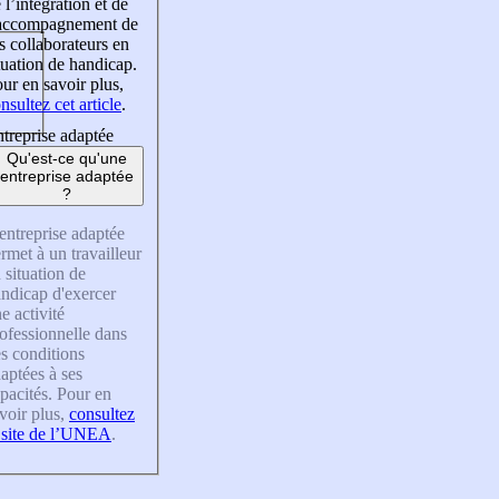
 l’intégration et de
’accompagnement de
s collaborateurs en
tuation de handicap.
ur en savoir plus,
nsultez cet article
.
treprise adaptée
Qu'est-ce qu'une
entreprise adaptée
?
entreprise adaptée
rmet à un travailleur
 situation de
ndicap d'exercer
e activité
ofessionnelle dans
s conditions
aptées à ses
pacités. Pour en
voir plus,
consultez
 site de l’UNEA
.