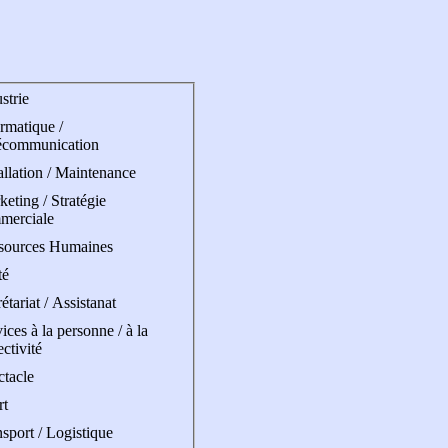
strie
rmatique /
écommunication
allation / Maintenance
eting / Stratégie
merciale
sources Humaines
té
étariat / Assistanat
ices à la personne / à la
ectivité
ctacle
rt
sport / Logistique