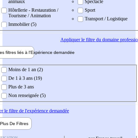
animaux
Spectacle
Hôtellerie - Restauration /
Sport
Tourisme / Animation
Transport / Logistique
Immobilier (5)
Appliquer
le filtre du domaine professi
es filtres liés à l'
Expérience
demandée
ience demandée
Moins de 1 an (2)
De 1 à 3 ans (19)
Plus de 3 ans
Non renseignée (5)
er
le filtre de l'expérience demandée
Plus De
Filtres