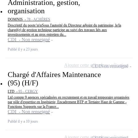
Administration, gestion,
organisation
DOMNIS -
78 - ACHÈRES
Descriptif du poste:\n\nSous l'autorité du Directeur adjoint du patrimoine, le/la
chargé(e) de gestion technique participe au suivi des travaux liés aux
investissements et au gros entretien du...
CDI - Non renseigné
Publié il y a 23 jours
Ajouter cette offre à ma sélection
CDI
Non renseigné
Chargé d'Affaires Maintenance
(95) (H/F)
LTD -
95 - CERGY
Ltd compte 9 agences spécialisées en recrutement et en travail temporaire organisées
par pôle d'expertise en Ingénierie, Encadrement BTP et Tertiaire Haut de Gamme -
Fonctions Supports sur la France...
CDI - Non renseigné
Publié il y a 10 jours
Ajouter cette offre à ma sélection