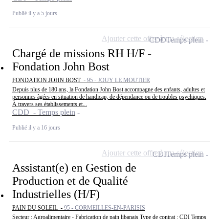
Publié il y a 5 jours
Ajouter cette offre à ma sélection
CDD
Temps plein
Chargé de missions RH H/F -
Fondation John Bost
FONDATION JOHN BOST -
95 - JOUY LE MOUTIER
Depuis plus de 180 ans, la Fondation John Bost accompagne des enfants, adultes et
personnes âgées en situation de handicap, de dépendance ou de troubles psychiques.
À travers ses établissements et...
CDD - Temps plein
Publié il y a 16 jours
Ajouter cette offre à ma sélection
CDI
Temps plein
Assistant(e) en Gestion de
Production et de Qualité
Industrielles (H/F)
PAIN DU SOLEIL -
95 - CORMEILLES-EN-PARISIS
Secteur : Agroalimentaire - Fabrication de pain libanais Type de contrat : CDI Temps