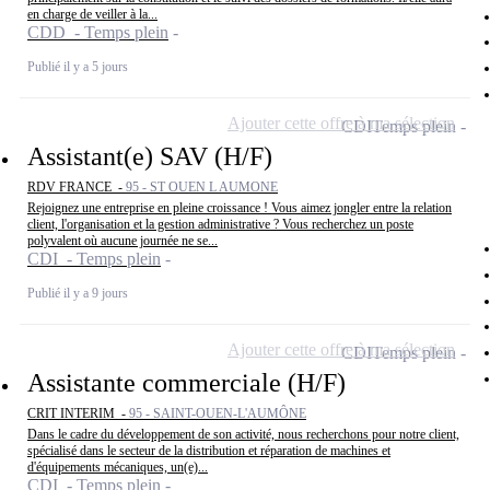
en charge de veiller à la...
CDD - Temps plein
Publié il y a 5 jours
Ajouter cette offre à ma sélection
CDI
Temps plein
Assistant(e) SAV (H/F)
RDV FRANCE -
95 - ST OUEN L AUMONE
Rejoignez une entreprise en pleine croissance ! Vous aimez jongler entre la relation
client, l'organisation et la gestion administrative ? Vous recherchez un poste
polyvalent où aucune journée ne se...
CDI - Temps plein
Publié il y a 9 jours
Ajouter cette offre à ma sélection
CDI
Temps plein
Assistante commerciale (H/F)
CRIT INTERIM -
95 - SAINT-OUEN-L'AUMÔNE
Dans le cadre du développement de son activité, nous recherchons pour notre client,
spécialisé dans le secteur de la distribution et réparation de machines et
d'équipements mécaniques, un(e)...
CDI - Temps plein