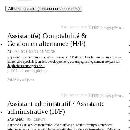
Afficher la carte
(contenu non-accessible)
Ajouter cette offre à ma sélection
CDD
Temps plein
Assistant(e) Comptabilité &
Gestion en alternance (H/F)
AI -
95 - ST OUEN L AUMONE
Rejoignez une entreprise en pleine croissance ! Bullays Distribution est un grossiste
alimentaire spécialisé, en fort développement, accompagnant également l'expansion
de plusieurs enseignes de...
CDD - Temps plein
Publié il y a 4 jours
Ajouter cette offre à ma sélection
CDD
Temps plein
Assistant administratif / Assistante
administrative (H/F)
SAS AFEC -
95 - CERGY
Rattaché(e) au service facturation le/la assistant(e) administratif(ve) intervient
principalement sur la constitution et le suivi des dossiers de formations. Il/elle aura