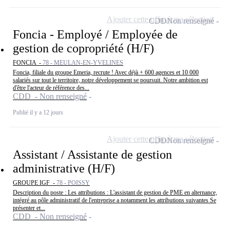
Ajouter cette offre à ma sélection
CDD
Non renseigné
Foncia - Employé / Employée de
gestion de copropriété (H/F)
FONCIA -
78 - MEULAN-EN-YVELINES
Foncia, filiale du groupe Emeria, recrute ! Avec déjà + 600 agences et 10 000
salariés sur tout le territoire, notre développement se poursuit. Notre ambition est
d'être l'acteur de référence des...
CDD - Non renseigné
Publié il y a 12 jours
Ajouter cette offre à ma sélection
CDD
Non renseigné
Assistant / Assistante de gestion
administrative (H/F)
GROUPE IGF -
78 - POISSY
Description du poste : Les attributions : L'assistant de gestion de PME en alternance,
intégré au pôle administratif de l'entreprise a notamment les attributions suivantes Se
présenter et...
CDD - Non renseigné