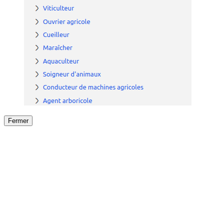
Fermer
Fermer
le détail de l'offre
/
Offre
sur
Offre précéden