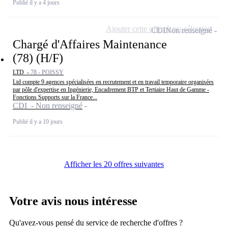
Publié il y a 4 jours
Ajouter cette offre à ma sélection
CDI
Non renseigné
Chargé d'Affaires Maintenance
(78) (H/F)
LTD -
78 - POISSY
Ltd compte 9 agences spécialisées en recrutement et en travail temporaire organisées
par pôle d'expertise en Ingénierie, Encadrement BTP et Tertiaire Haut de Gamme -
Fonctions Supports sur la France...
CDI - Non renseigné
Publié il y a 10 jours
Afficher les 20 offres suivantes
Votre avis nous intéresse
Qu'avez-vous pensé du service de recherche d'offres ?