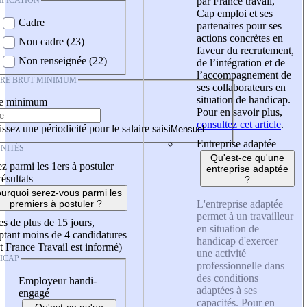
IFICATION
par France travail,
Cap emploi et ses
Cadre
partenaires pour ses
actions concrètes en
Non cadre (23)
faveur du recrutement,
Non renseignée (22)
de l’intégration et de
l’accompagnement de
IRE BRUT MINIMUM
ses collaborateurs en
situation de handicap.
re minimum
Pour en savoir plus,
consultez cet article
.
ssez une périodicité pour le salaire saisi
Entreprise adaptée
NITÉS
Qu'est-ce qu'une
z parmi les 1ers à postuler
entreprise adaptée
résultats
?
urquoi serez-vous parmi les
L'entreprise adaptée
premiers à postuler ?
permet à un travailleur
es de plus de 15 jours,
en situation de
tant moins de 4 candidatures
handicap d'exercer
t France Travail est informé)
une activité
ICAP
professionnelle dans
des conditions
Employeur handi-
adaptées à ses
engagé
capacités. Pour en
Qu'est-ce qu'un