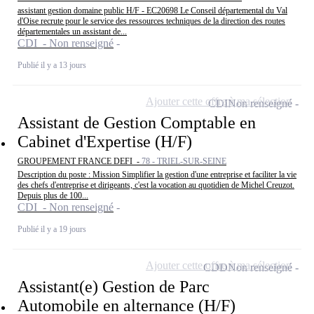
assistant gestion domaine public H/F - EC20698 Le Conseil départemental du Val
d'Oise recrute pour le service des ressources techniques de la direction des routes
départementales un assistant de...
CDI - Non renseigné
Publié il y a 13 jours
Ajouter cette offre à ma sélection
CDI
Non renseigné
Assistant de Gestion Comptable en
Cabinet d'Expertise (H/F)
GROUPEMENT FRANCE DEFI -
78 - TRIEL-SUR-SEINE
Description du poste : Mission Simplifier la gestion d'une entreprise et faciliter la vie
des chefs d'entreprise et dirigeants, c'est la vocation au quotidien de Michel Creuzot.
Depuis plus de 100...
CDI - Non renseigné
Publié il y a 19 jours
Ajouter cette offre à ma sélection
CDD
Non renseigné
Assistant(e) Gestion de Parc
Automobile en alternance (H/F)