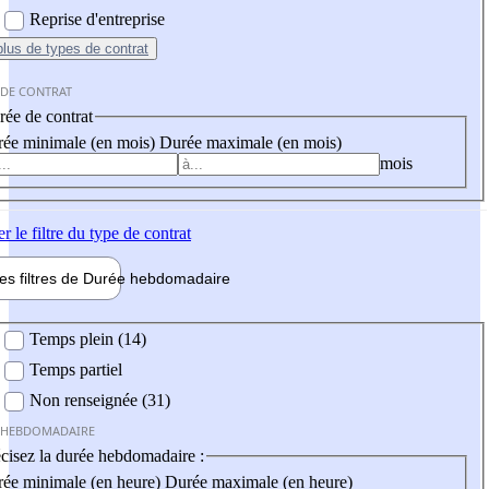
Reprise d'entreprise
plus
de types de contrat
 DE CONTRAT
ée de contrat
ée minimale (en mois)
Durée maximale (en mois)
mois
er
le filtre du type de contrat
les filtres de
Durée hebdo
madaire
 hebdomadaire
Temps plein (14)
Temps partiel
Non renseignée (31)
 HEBDOMADAIRE
cisez la durée hebdomadaire :
ée minimale (en heure)
Durée maximale (en heure)