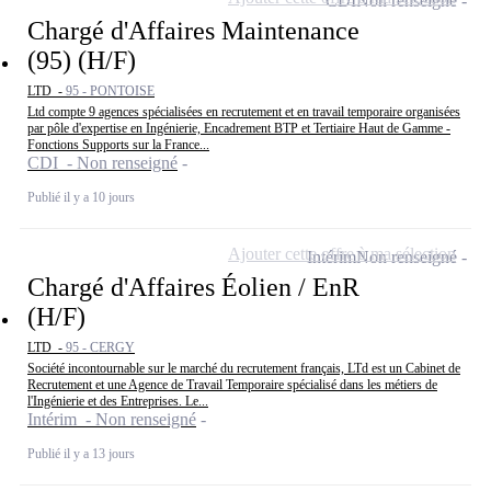
CDI
Non renseigné
Chargé d'Affaires Maintenance
(95) (H/F)
LTD -
95 - PONTOISE
Ltd compte 9 agences spécialisées en recrutement et en travail temporaire organisées
par pôle d'expertise en Ingénierie, Encadrement BTP et Tertiaire Haut de Gamme -
Fonctions Supports sur la France...
CDI - Non renseigné
Publié il y a 10 jours
Ajouter cette offre à ma sélection
Intérim
Non renseigné
Chargé d'Affaires Éolien / EnR
(H/F)
LTD -
95 - CERGY
Société incontournable sur le marché du recrutement français, LTd est un Cabinet de
Recrutement et une Agence de Travail Temporaire spécialisé dans les métiers de
l'Ingénierie et des Entreprises. Le...
Intérim - Non renseigné
Publié il y a 13 jours