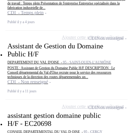
de travail : Temps plein Présentation de l'entreprise Entreprise spécialisée dans la
fabrication industrielle de...
CDI - Temps plein
Publié il y a 4 jours
Ajouter cette offre à ma sélection
CDI
Non renseigné
Assistant de Gestion du Domaine
Public H/F
DEPARTEMENT DU VAL D'OISE -
95 - SAINT-OUEN-L'AUMÔNE
POSTE : Assistant de Gestion du Domaine Public H/F DESCRIPTION : Le
Conseil départemental du Val d'Oise recrute pour le service des ressources
techniques de la direction des routes départementales un...
CDI - Non renseigné
Publié il y a 11 jours
Ajouter cette offre à ma sélection
CDI
Non renseigné
assistant gestion domaine public
H/F - EC20698
CONSEIL DEPARTEMENTAL DU VAL D OISE -
95 - CERGY