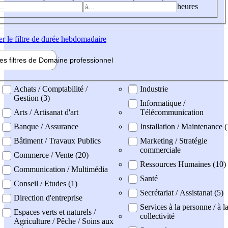
heures
er
le filtre de durée hebdomadaire
les filtres de
Domaine pro
fessionnel
ne professionel
Achats / Comptabilité /
Industrie
Gestion (3)
Informatique /
Arts / Artisanat d'art
Télécommunication
Banque / Assurance
Installation / Maintenance (
Bâtiment / Travaux Publics
Marketing / Stratégie
commerciale
Commerce / Vente (20)
Ressources Humaines (10)
Communication / Multimédia
Santé
Conseil / Etudes (1)
Secrétariat / Assistanat (5)
Direction d'entreprise
Services à la personne / à l
Espaces verts et naturels /
collectivité
Agriculture / Pêche / Soins aux